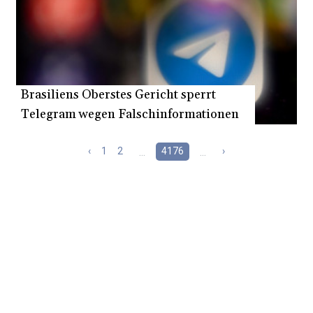
Russische Kosmonauten auf ISS
angekommen
Brasiliens Oberstes Gericht sperrt
Telegram wegen Falschinformationen
‹
1
2
...
4176
...
›
Anzeige