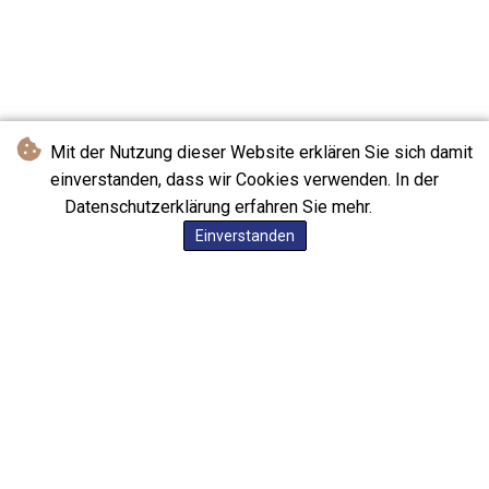
Mit der Nutzung dieser Website erklären Sie sich damit
einverstanden, dass wir Cookies verwenden. In der
Datenschutzerklärung erfahren Sie mehr.
Einverstanden
Service-Links
1.FC Union Berlin
BVG Fahrplan
Hertha BSC
Billiger Tanken
Olympia 0331
Heizöl Preise