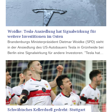
CLF 0.026734
CLP
1055.612189
CNY 7.785184
CNH 7.782807
COP
3648.558379
CRC 524.321776
CUC 1.153523
CUP 30.568357
CVE 110.333668
CZK 24.263276
Woidke: Tesla-Ansiedlung hat Signalwirkung für
DJF 205.391597
weitere Investitionen im Osten
DKK 7.475497
Brandenburgs Ministerpräsident Dietmar Woidke (SPD) sieht
DOP 67.329861
in der Ansiedlung des US-Autobauers Tesla in Grünheide bei
DZD 153.461287
Berlin eine Signalwirkung für andere Investoren. "Tesla hat
EGP 57.417408
sozusagen den Scheinwerfer eingeschaltet und auf
ERN 17.302844
Brandenburg und Ostdeutschland gerichtet", sagte Woidke
ETB 186.159691
am Samstag dem "Handelsblatt". Der Standort
FJD 2.553842
Ostdeutschland habe "bei Investoren stark an Attraktivität