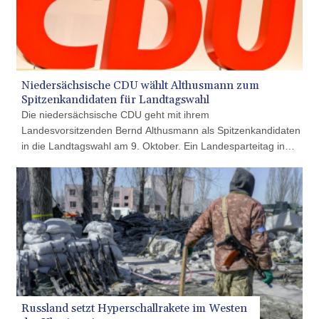
103284.103894
LKR 386.869037
LRD 208.186862
LSL 18.737893
LTL 3.406053
LVL 0.697755
LYD 7.336566
MAD 10.74989
MDL 20.056874
MGA
4921.849865
MKD 61.568318
Niedersächsische CDU wählt Althusmann zum
MMK
Spitzenkandidaten für Landtagswahl
2421.882171
Die niedersächsische CDU geht mit ihrem
MNT
Landesvorsitzenden Bernd Althusmann als Spitzenkandidaten
4148.114639
in die Landtagswahl am 9. Oktober. Ein Landesparteitag in
MOP 9.32038
Hannover wählte den 55-Jährigen am Samstag einstimmig
MRU 46.367858
zum Spitzenkandidaten. Althusmann war bereits bei der
MUR 54.296451
Landtagswahl 2017 der Spitzenkandidat der CDU. Die
MVR 17.833845
Christdemokraten verloren damals jedoch gegen die SPD von