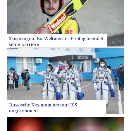
Bei einem russischen Luftangriff auf eine Militärkaserne im
südukrainischen Mykolajiw sind Augenzeugen zufolge
dutzende Menschen getötet worden. "Nicht weniger als 200
Soldaten schliefen in den Baracken", sagte der 22-jährige
Soldat Maxim der Nachrichtenagentur AFP am Samstag,
einen Tag nach dem Raketenangriff. "Mindestens 50 Leichen
wurden aus den Trümmern gezogen, aber wir wissen nicht,
wie viele dort noch liegen." Die Rettungsarbeiten dauerten an.
Skispringen: Ex-Weltmeister Freitag beendet
seine Karriere