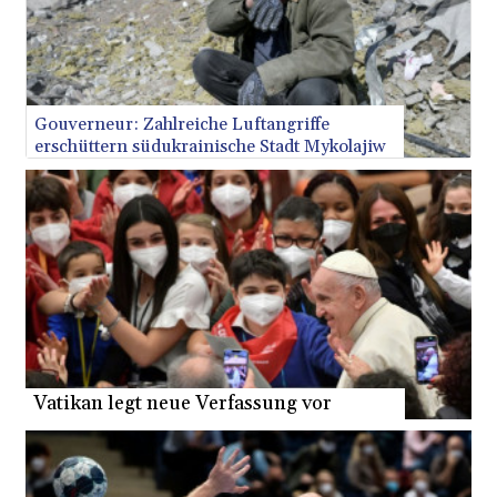
XDR 0.816917
XOF 656.365501
XPF 119.331742
YER 273.211973
ZAR 18.719641
ZMK
10383.097013
ZMW 21.769605
ZWL 371.433908
Gouverneur: Zahlreiche Luftangriffe
erschüttern südukrainische Stadt Mykolajiw
AED 4.236315
AED 4.236315
AFN 75.553019
ALL 93.275221
AMD 422.35737
AOA
1058.934265
ARS
1729.981574
AUD 1.638434
AWG 2.076341
Vatikan legt neue Verfassung vor
AZN 1.950687