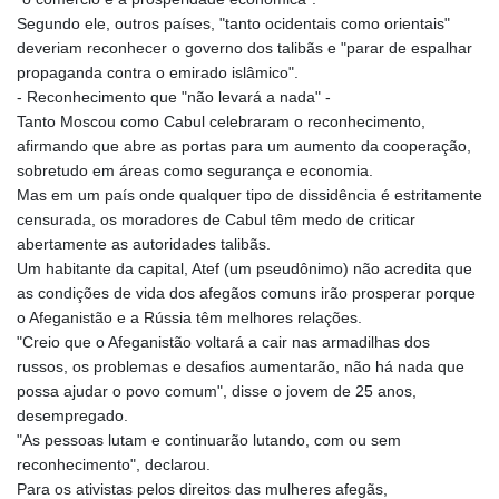
JEP 0.856409
Segundo ele, outros países, "tanto ocidentais como orientais"
JMD 182.931598
deveriam reconhecer o governo dos talibãs e "parar de espalhar
JOD 0.818824
propaganda contra o emirado islâmico".
JPY 182.749783
- Reconhecimento que "não levará a nada" -
KES 148.856594
Tanto Moscou como Cabul celebraram o reconhecimento,
KGS 101.005022
afirmando que abre as portas para um aumento da cooperação,
KHR
sobretudo em áreas como segurança e economia.
4678.736198
Mas em um país onde qualquer tipo de dissidência é estritamente
KMF 492.029653
censurada, os moradores de Cabul têm medo de criticar
KRW
abertamente as autoridades talibãs.
1634.854919
Um habitante da capital, Atef (um pseudônimo) não acredita que
KWD 0.356502
as condições de vida dos afegãos comuns irão prosperar porque
KYD 0.95993
o Afeganistão e a Rússia têm melhores relações.
KZT 539.854059
"Creio que o Afeganistão voltará a cair nas armadilhas dos
LAK
russos, os problemas e desafios aumentarão, não há nada que
26007.744878
possa ajudar o povo comum", disse o jovem de 25 anos,
LBP
desempregado.
103151.896551
"As pessoas lutam e continuarão lutando, com ou sem
LKR 386.368803
reconhecimento", declarou.
LRD 207.915862
Para os ativistas pelos direitos das mulheres afegãs,
LSL 18.713665