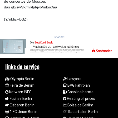
de concertos de Moscou.
MZN 73.810194
das qb/sw/jfx/mr/lpt/jvb/mb/ic/aa
NAD 18.713422
NGN
(Y.Yildiz--BBZ)
1572.658917
NIO 42.390429
NOK 10.984494
Anúncio
NPR 175.380898
NZD 1.964567
OMR 0.44214
PAB 1.151896
PEN 3.900945
links de serviço
PGK 5.090515
PHP 70.19855
PKR 319.793833
Olympia Berlin
Lawyers
PLN 4.299658
Feira de Berlim
BVG Fahrplan
PYG
Katwarn INFO
Gasolina barata
6849.192477
Füchse Berlin
Heating oil prices
QAR 4.210653
Eisbären Berlin
Bolsa de Berlim
RON 5.248429
1.FC Union Berlin
Radarfallen Berlin
RSD 117.257188