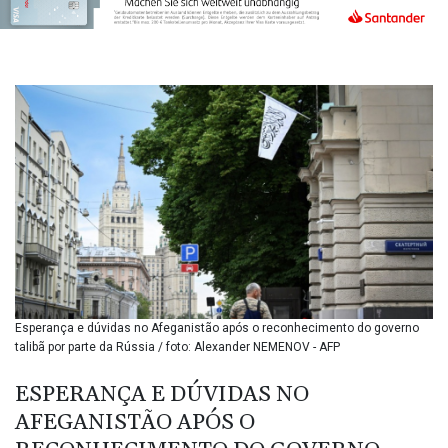
BIF 3448.794183
BMD 1.154999
BND 1.47607
BOB 13.69045
BRL 5.871903
BSD 1.151891
BTN 109.610691
BWP 15.548087
BYN 3.429992
BYR
22637.986149
BZD 2.316674
CAD 1.612385
CDF
2613.184708
Esperança e dúvidas no Afeganistão após o reconhecimento do governo
CHF 0.93455
talibã por parte da Rússia / foto: Alexander NEMENOV - AFP
CLF 0.026793
CLP
ESPERANÇA E DÚVIDAS NO
1054.514069
AFEGANISTÃO APÓS O
CNY 7.793467