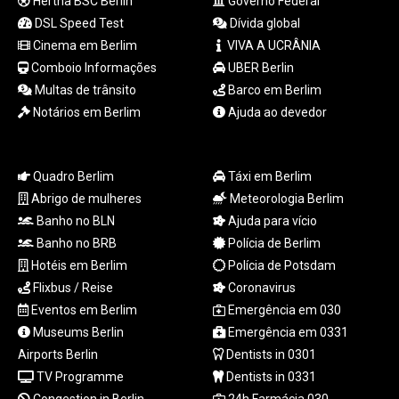
Hertha BSC Berlin
Governo Federal
RUB 94.3379
RWF
DSL Speed Test
Dívida global
1693.811095
Cinema em Berlim
VIVA A UCRÂNIA
SAR 4.325191
Comboio Informações
UBER Berlin
SBD 9.315874
Multas de trânsito
Barco em Berlim
SCR 16.693366
Notários em Berlim
Ajuda ao devedor
SDG 693.57675
SEK 10.96964
SGD 1.477891
Quadro Berlim
Táxi em Berlim
SLE 28.412631
Abrigo de mulheres
Meteorologia Berlim
SOS 658.337905
SRD 43.73578
Banho no BLN
Ajuda para vício
STD
Banho no BRB
Polícia de Berlim
23906.153437
Hotéis em Berlim
Polícia de Potsdam
STN 24.483239
Flixbus / Reise
Coronavirus
SVC 10.078969
Eventos em Berlim
Emergência em 030
SZL 18.709867
Museums Berlin
Emergência em 0331
THB 38.144989
Airports Berlin
Dentists in 0301
TJS 10.626195
TMT 4.054048
TV Programme
Dentists in 0331
TND 3.383952