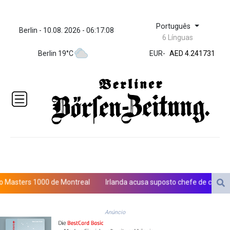
Português
Berlin - 10.08. 2026 - 06:17:09
ZWL 371.909301
6 Línguas
AED 4.241731
Berlin 19°C
EUR
-
AED 4.241731
AFN 76.8
ALL 93.154614
AMD
421.794808
AOA
1059.13458
ARS
1724.902945
AUD 1.636183
AWG 2.080442
AZN 1.952715
ters 1000 de Montreal
Irlanda acusa suposto chefe de cartel extra
BAM 1.954437
BBD 2.320072
BDT 142.590531
Anúncio
BHD 0.434395