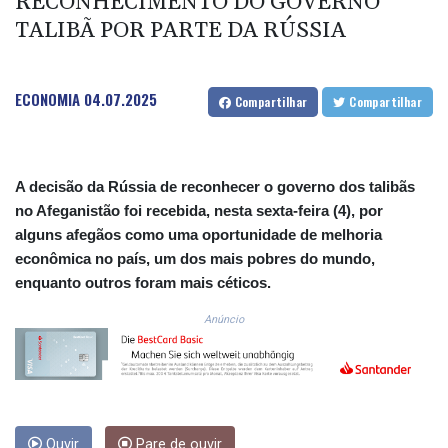
RECONHECIMENTO DO GOVERNO
CNH 7.793133
COP
TALIBÃ POR PARTE DA RÚSSIA
3647.129719
CRC 523.632457
CUC 1.154999
ECONOMIA
04.07.2025
Compartilhar
Compartilhar
CUP 30.607481
CVE 110.185275
CZK 24.265669
DJF 205.12602
A decisão da Rússia de reconhecer o governo dos talibãs
DKK 7.475433
no Afeganistão foi recebida, nesta sexta-feira (4), por
DOP 67.242802
alguns afegãos como uma oportunidade de melhoria
DZD 152.86435
econômica no país, um dos mais pobres do mundo,
EGP 57.523697
enquanto outros foram mais céticos.
ERN 17.324989
ETB 185.9214
Anúncio
FJD 2.550874
FKP 0.856409
GBP 0.856576
GEL 3.014376
GGP 0.856409
GHS 13.514706
Ouvir
Pare de ouvir