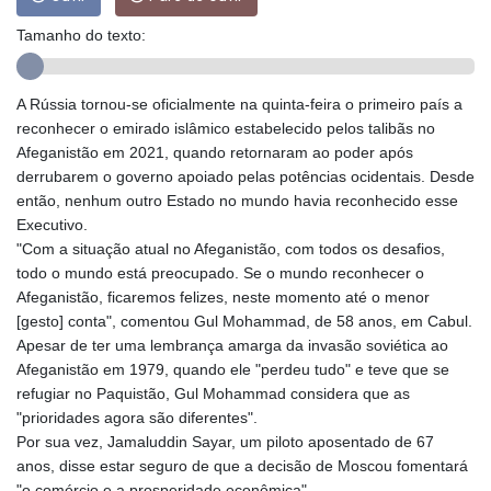
GIP 0.856409
Tamanho do texto:
GMD 84.88182
GNF
10116.767543
A Rússia tornou-se oficialmente na quinta-feira o primeiro país a
GTQ 8.788641
reconhecer o emirado islâmico estabelecido pelos talibãs no
GYD 240.940815
Afeganistão em 2021, quando retornaram ao poder após
HKD 9.061061
derrubarem o governo apoiado pelas potências ocidentais. Desde
HNL 30.874329
então, nenhum outro Estado no mundo havia reconhecido esse
HRK 7.533022
Executivo.
HTG 150.614934
"Com a situação atual no Afeganistão, com todos os desafios,
HUF 363.351257
todo o mundo está preocupado. Se o mundo reconhecer o
IDR 20577.46741
Afeganistão, ficaremos felizes, neste momento até o menor
ILS 3.464825
[gesto] conta", comentou Gul Mohammad, de 58 anos, em Cabul.
IMP 0.856409
Apesar de ter uma lembrança amarga da invasão soviética ao
INR 109.953282
Afeganistão em 1979, quando ele "perdeu tudo" e teve que se
IQD
refugiar no Paquistão, Gul Mohammad considera que as
1508.947386
"prioridades agora são diferentes".
IRR
Por sua vez, Jamaluddin Sayar, um piloto aposentado de 67
1588759.278174
anos, disse estar seguro de que a decisão de Moscou fomentará
ISK 142.596885
"o comércio e a prosperidade econômica".