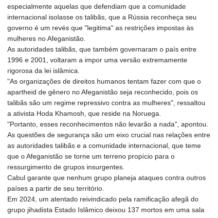
especialmente aquelas que defendiam que a comunidade
LTL 3.410413
internacional isolasse os talibãs, que a Rússia reconheça seu
LVL 0.698648
governo é um revés que "legitima" as restrições impostas às
LYD 7.326857
mulheres no Afeganistão.
MAD 10.735711
As autoridades talibãs, que também governaram o país entre
MDL 20.03094
1996 e 2001, voltaram a impor uma versão extremamente
MGA
rigorosa da lei islâmica.
4915.549722
"As organizações de direitos humanos tentam fazer com que o
MKD 61.482111
apartheid de gênero no Afeganistão seja reconhecido, pois os
MMK
talibãs são um regime repressivo contra as mulheres", ressaltou
2424.978038
a ativista Hoda Khamosh, que reside na Noruega.
MNT
"Portanto, esses reconhecimentos não levarão a nada", apontou.
4153.207343
As questões de segurança são um eixo crucial nas relações entre
MOP 9.308207
as autoridades talibãs e a comunidade internacional, que teme
MRU 46.306497
que o Afeganistão se torne um terreno propício para o
MUR 54.573179
ressurgimento de grupos insurgentes.
MVR 17.844428
Cabul garante que nenhum grupo planeja ataques contra outros
MWK
países a partir de seu território.
1997.398004
Em 2024, um atentado reivindicado pela ramificação afegã do
MXN 19.810686
grupo jihadista Estado Islâmico deixou 137 mortos em uma sala
MYR 4.722097