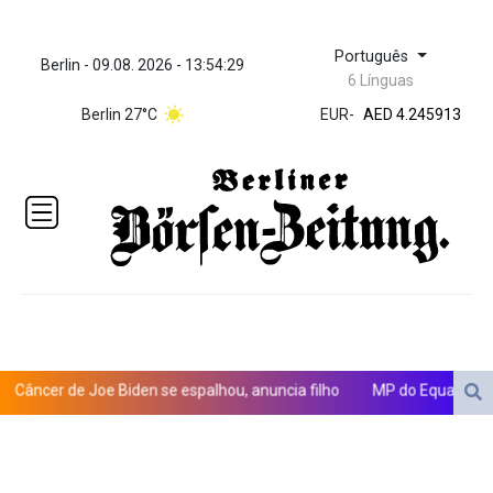
Português
Berlin - 09.08. 2026 - 13:54:29
6 Línguas
ZWL 372.275202
Berlin 27°C
EUR
-
AED 4.245913
AED 4.2
AFN 76.887634
ALL 93.218842
AMD
422.094755
AOA
1060.176801
ARS
1724.882567
AUD 1.638747
AWG 2.082489
ncer de Joe Biden se espalhou, anuncia filho
MP do Equador acusa s
AZN 1.97002
BAM 1.955776
BBD 2.321671
BDT 142.688227