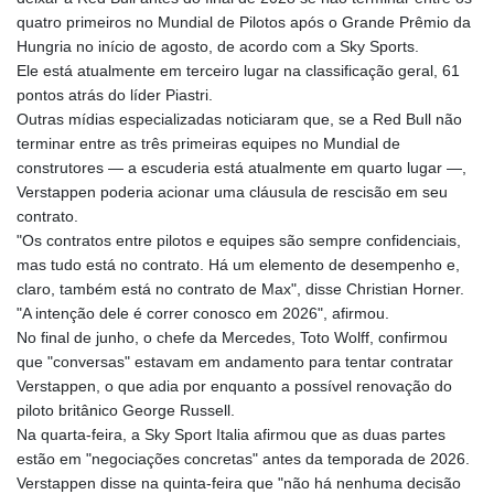
ISK 142.598215
quatro primeiros no Mundial de Pilotos após o Grande Prêmio da
JEP 0.857252
Hungria no início de agosto, de acordo com a Sky Sports.
JMD 183.057725
Ele está atualmente em terceiro lugar na classificação geral, 61
JOD 0.819746
pontos atrás do líder Piastri.
JPY 182.445186
Outras mídias especializadas noticiaram que, se a Red Bull não
KES 149.158147
terminar entre as três primeiras equipes no Mundial de
KGS 101.104505
construtores — a escuderia está atualmente em quarto lugar —,
KHR
Verstappen poderia acionar uma cláusula de rescisão em seu
4681.941823
contrato.
KMF 492.514185
"Os contratos entre pilotos e equipes são sempre confidenciais,
KRW
mas tudo está no contrato. Há um elemento de desempenho e,
1627.677557
claro, também está no contrato de Max", disse Christian Horner.
KWD 0.356853
"A intenção dele é correr conosco em 2026", afirmou.
KYD 0.960588
No final de junho, o chefe da Mercedes, Toto Wolff, confirmou
KZT 540.233287
que "conversas" estavam em andamento para tentar contratar
LAK
Verstappen, o que adia por enquanto a possível renovação do
26025.676609
piloto britânico George Russell.
LBP
Na quarta-feira, a Sky Sport Italia afirmou que as duas partes
103223.017367
estão em "negociações concretas" antes da temporada de 2026.
LKR 386.635196
Verstappen disse na quinta-feira que "não há nenhuma decisão
LRD 208.057415