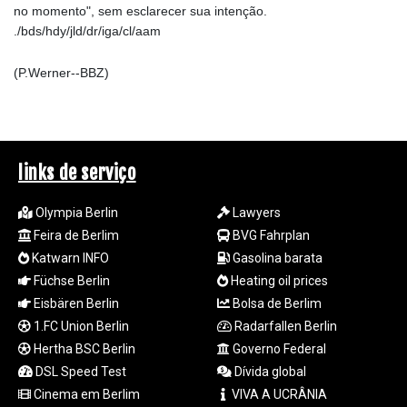
no momento", sem esclarecer sua intenção.
LSL 18.726567
./bds/hdy/jld/dr/iga/cl/aam
LTL 3.413768
LVL 0.699335
(P.Werner--BBZ)
LYD 7.331909
MAD 10.743067
MDL 20.044751
MGA
4918.938878
links de serviço
MKD 61.524236
MMK
Olympia Berlin
Lawyers
2427.363841
Feira de Berlim
BVG Fahrplan
MNT
4157.293457
Katwarn INFO
Gasolina barata
MOP 9.314584
Füchse Berlin
Heating oil prices
MRU 46.338424
Eisbären Berlin
Bolsa de Berlim
MUR 54.419742
1.FC Union Berlin
Radarfallen Berlin
MVR 17.862733
Hertha BSC Berlin
Governo Federal
MWK
DSL Speed Test
Dívida global
1998.775164
Cinema em Berlim
VIVA A UCRÂNIA
MXN 19.812061