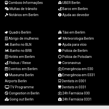
Comboio Informações
UBER Berlin
MYR 4.728715
MZN 73.882892
Multas de trânsito
Barco em Berlim
NAD 18.726567
Notários em Berlim
Ajuda ao devedor
NGN
1577.963717
NIO 42.419473
Quadro Berlim
Táxi em Berlim
NOK 10.99759
Abrigo de mulheres
Meteorologia Berlim
NPR 175.501819
Banho no BLN
Ajuda para vício
NZD 1.966719
Banho no BRB
Polícia de Berlim
OMR 0.442445
PAB 1.152686
Hotéis em Berlim
Polícia de Potsdam
PEN 3.903651
Flixbus / Reise
Coronavirus
PGK 5.093937
Eventos em Berlim
Emergência em 030
PHP 70.183258
Museums Berlin
Emergência em 0331
PKR 320.014324
Airports Berlin
Dentists in 0301
PLN 4.299905
TV Programme
Dentists in 0331
PYG
Congestion in Berlin
24h Farmácia 030
6853.914834
QAR 4.213648
Going out Berlin
24h Farmácia 0331
RON 5.244583