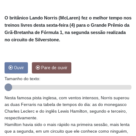
CNY 7.801146
CNH 7.796152
COP 3633.55485
O britânico Lando Norris (McLaren) fez o melhor tempo nos
CRC 523.993489
treinos livres desta sexta-feira (4) para o Grande Prêmio da
CUC 1.156136
Grã-Bretanha de Fórmula 1, na segunda sessão realizada
CUP 30.637594
no circuito de Silverstone.
CVE 110.26363
CZK 24.258158
DJF 205.267449
DKK 7.477932
DOP 67.289164
Ouvir
Pare de ouvir
DZD 152.967099
Tamanho do texto:
EGP 57.380687
ERN 17.342035
ETB 186.049588
Nesta famosa pista inglesa, com ventos intensos, Norris superou
FJD 2.553384
as duas Ferraris na tabela de tempos do dia: as do monegasco
FKP 0.857252
Charles Leclerc e do inglês Lewis Hamilton, segundo e terceiro,
GBP 0.858527
respectivamente.
GEL 3.017966
Hamilton havia sido o mais rápido na primeira sessão, mais lenta
GGP 0.857252
que a segunda, em um circuito que ele conhece como ninguém,
GHS 13.526832