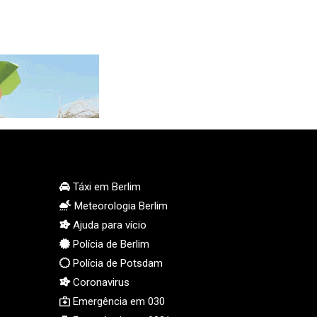
KGS 100.772506
KHR 4671.006893
KMF 492.049525
KRW 1640.978088
KWD 0.356833
KYD 0.960096
KZT 539.86659
LAK 26045.837925
LBP 103192.042878
LKR 386.984902
LRD 209.293797
Táxi em Berlim
LSL 18.829049
Meteorologia Berlim
LTL 3.402561
Ajuda para vício
LVL 0.697039
Polícia de Berlim
LYD 7.340541
Polícia de Potsdam
MAD 10.750759
MDL 20.045426
Coronavirus
MGA 4953.209598
Emergência em 030
MKD 61.530604