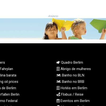
Anúncio
ers
Quadro Berlim
Fahrplan
Abrigo de mulheres
ina barata
Banho no BLN
g oil prices
Banho no BRB
 de Berlim
Hotéis em Berlim
fallen Berlin
Flixbus / Reise
no Federal
Eventos em Berlim