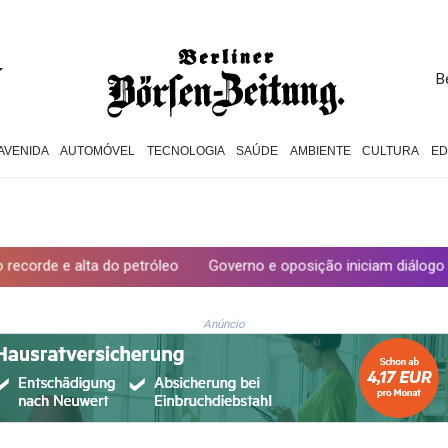
B
AVENIDA
AUTOMÓVEL
TECNOLOGIA
SAÚDE
AMBIENTE
CULTURA
E
do petróleo
Governo e oposição iniciam diálogo com vistas a um
Anúncio