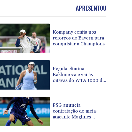
BOB 13.934392
APRESENTOU
BRL 5.903903
BSD 1.152055
BTN 109.639899
Kompany confia nos
BWP 15.581348
reforços do Bayern para
BYN 3.410947
conquistar a Champions
BYR 22585.863139
BZD 2.316988
CAD 1.614976
CDF 2604.28847
Pegula elimina
Rakhimova e vai às
CHF 0.936438
oitavas do WTA 1000 de
CLF 0.026729
Toronto
CLP 1055.405144
CNY 7.7772
CNH 7.775921
PSG anuncia
COP 3641.809104
contratação do meia-
atacante Maghnes
CRC 524.040432
Akliouche
CUC 1.15234
CUP 30.537009