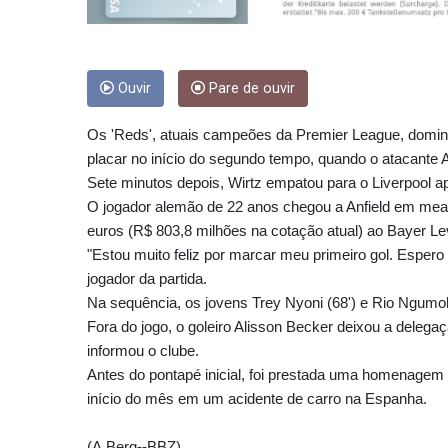
Ouvir
Pare de ouvir
Os 'Reds', atuais campeões da Premier League, domin
placar no início do segundo tempo, quando o atacante 
Sete minutos depois, Wirtz empatou para o Liverpool 
O jogador alemão de 22 anos chegou a Anfield em mead
euros (R$ 803,8 milhões na cotação atual) ao Bayer L
"Estou muito feliz por marcar meu primeiro gol. Espero
jogador da partida.
Na sequência, os jovens Trey Nyoni (68') e Rio Ngumoh
Fora do jogo, o goleiro Alisson Becker deixou a delegaç
informou o clube.
Antes do pontapé inicial, foi prestada uma homenagem 
início do mês em um acidente de carro na Espanha.
(A.Berg--BBZ)