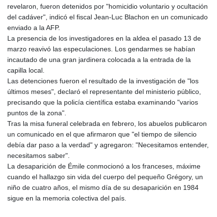
ISK 142.611425
revelaron, fueron detenidos por "homicidio voluntario y ocultación
JEP 0.859298
del cadáver", indicó el fiscal Jean-Luc Blachon en un comunicado
JMD 183.585438
enviado a la AFP.
JOD 0.819755
La presencia de los investigadores en la aldea el pasado 13 de
JPY 182.105612
marzo reavivó las especulaciones. Los gendarmes se habían
KES 147.605987
incautado de una gran jardinera colocada a la entrada de la
KGS 101.105674
capilla local.
KHR
Las detenciones fueron el resultado de la investigación de "los
4685.298214
últimos meses", declaró el representante del ministerio público,
KMF 492.519879
precisando que la policía científica estaba examinando "varios
KRW
puntos de la zona".
1629.419037
Tras la misa funeral celebrada en febrero, los abuelos publicaron
KWD 0.356776
un comunicado en el que afirmaron que "el tiempo de silencio
KYD 0.963357
debía dar paso a la verdad" y agregaron: "Necesitamos entender,
KZT 541.790653
necesitamos saber".
LAK
La desaparición de Émile conmocionó a los franceses, máxime
26108.739178
cuando el hallazgo sin vida del cuerpo del pequeño Grégory, un
LBP
niño de cuatro años, el mismo día de su desaparición en 1984
103533.143415
sigue en la memoria colectiva del país.
LKR 387.749774
LRD 209.899292