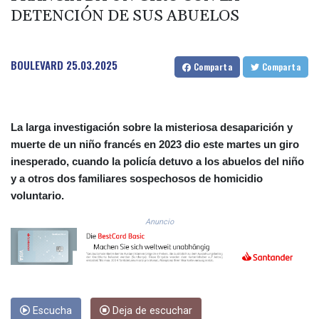
DETENCIÓN DE SUS ABUELOS
COP
3648.921861
CRC 525.515435
CUC 1.156149
BOULEVARD
25.03.2025
Comparta
Comparta
CUP 30.637949
CVE 110.647961
CZK 24.266354
DJF 205.471255
La larga investigación sobre la misteriosa desaparición y
DKK 7.476127
muerte de un niño francés en 2023 dio este martes un giro
DOP 67.346134
inesperado, cuando la policía detuvo a los abuelos del niño
DZD 153.688915
y a otros dos familiares sospechosos de homicidio
EGP 57.556612
voluntario.
ERN 17.342235
ETB 186.583498
Anuncio
FJD 2.553413
FKP 0.859298
GBP 0.856793
GEL 3.023376
GGP 0.859298
GHS 13.596763
Escucha
Deja de escuchar