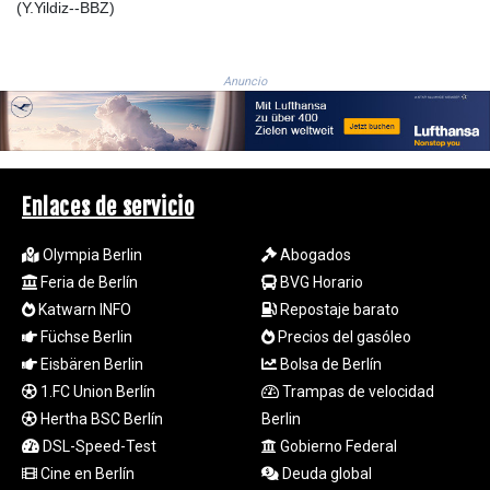
(Y.Yildiz--BBZ)
LSL 18.780552
LTL 3.413808
LVL 0.699343
Anuncio
LYD 7.358934
MAD 10.774363
MDL 20.102535
MGA
4933.054837
Enlaces de servicio
MKD 61.708483
MMK
Olympia Berlin
Abogados
2427.395773
MNT
Feria de Berlín
BVG Horario
4157.558143
Katwarn INFO
Repostaje barato
MOP 9.341598
Füchse Berlin
Precios del gasóleo
MRU 46.473418
Eisbären Berlin
Bolsa de Berlín
MUR 54.420371
1.FC Union Berlín
Trampas de velocidad
MVR 17.874501
Hertha BSC Berlín
Berlin
MWK
DSL-Speed-Test
Gobierno Federal
2004.537163
Cine en Berlín
Deuda global
MXN 19.809677