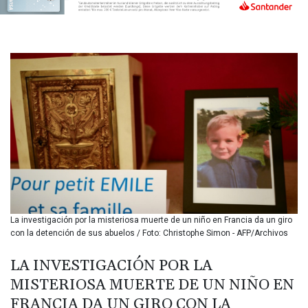
BIF 3453.99514
BMD 1.156149
BND 1.48134
BOB 13.739681
BRL 5.892665
BSD 1.156009
BTN 110.002458
BWP 15.603659
BYN 3.442252
BYR
22660.520413
BZD 2.324924
CAD 1.611493
CDF
2615.791646
La investigación por la misteriosa muerte de un niño en Francia da un giro
CHF 0.933942
con la detención de sus abuelos / Foto: Christophe Simon - AFP/Archivos
CLF 0.026753
CLP
LA INVESTIGACIÓN POR LA
1056.362238
MISTERIOSA MUERTE DE UN NIÑO EN
CNY 7.801236
FRANCIA DA UN GIRO CON LA
CNH 7.796982