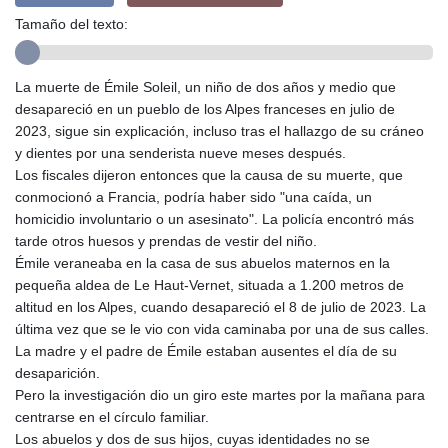
GIP 0.859298
Tamaño del texto:
GMD 84.981404
GNF
10145.207892
La muerte de Émile Soleil, un niño de dos años y medio que
GTQ 8.820244
desapareció en un pueblo de los Alpes franceses en julio de
GYD 241.852202
2023, sigue sin explicación, incluso tras el hallazgo de su cráneo
HKD 9.070596
y dientes por una senderista nueve meses después.
HNL 30.984681
Los fiscales dijeron entonces que la causa de su muerte, que
HRK 7.533703
conmocionó a Francia, podría haber sido "una caída, un
HTG 151.152612
homicidio involuntario o un asesinato". La policía encontró más
HUF 363.337748
tarde otros huesos y prendas de vestir del niño.
IDR
Émile veraneaba en la casa de sus abuelos maternos en la
20582.920659
pequeña aldea de Le Haut-Vernet, situada a 1.200 metros de
ILS 3.468274
altitud en los Alpes, cuando desapareció el 8 de julio de 2023. La
IMP 0.859298
última vez que se le vio con vida caminaba por una de sus calles.
INR 110.065674
La madre y el padre de Émile estaban ausentes el día de su
IQD
desaparición.
1514.334158
Pero la investigación dio un giro este martes por la mañana para
IRR
centrarse en el círculo familiar.
1590340.758301
Los abuelos y dos de sus hijos, cuyas identidades no se