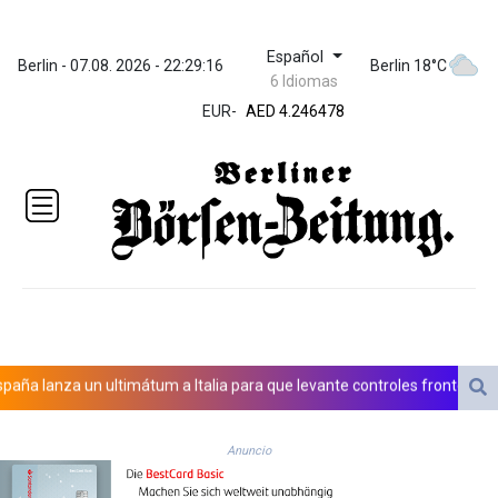
Español
ZWL 372.279507
Berlin - 07.08. 2026 - 22:29:16
Berlin 18°C
6 Idiomas
AED 4.246478
EUR
-
AED 4.246478
AFN 76.888523
ALL 93.48757
AMD
423.347546
AOA
1061.345207
ARS
1733.058686
AUD 1.635994
AWG 2.082513
AZN 1.970043
lanza un ultimátum a Italia para que levante controles fronterizos
BAM 1.961414
BBD 2.328364
Anuncio
BDT 143.103908
BHD 0.435989