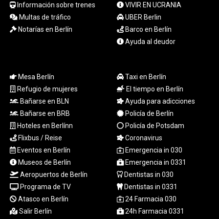
MYR 4.729001
Información sobre trenes
VIVIR EN UCRANIA
MZN 73.883747
Multas de tráfico
UBER Berlin
NAD 18.780552
Notarías en Berlín
Barco en Berlín
NGN
Ayuda al deudor
1577.519501
NIO 42.541205
NOK 10.981266
Mesa Berlín
Taxi en Berlín
NPR 176.003933
Refugio de mujeres
El tiempo en Berlín
NZD 1.961655
OMR 0.444533
Bañarse en BLN
Ayuda para adicciones
PAB 1.155994
Bañarse en BRB
Policía de Berlín
PEN 3.915024
Hoteles en Berlínn
Policía de Potsdam
PGK 5.108776
Flixbus / Reise
Coronavirus
PHP 70.28003
Eventos en Berlín
Emergencia in 030
PKR 320.93685
Museos de Berlín
Emergencia in 0331
PLN 4.299776
Aeropuertos de Berlín
Dentistas in 030
PYG 6873.88175
QAR 4.225923
Programa de TV
Dentistas in 0331
RON 5.25054
Atasco en Berlín
24 Farmacia 030
RSD 117.323733
Salir Berlín
24h Farmacia 0331