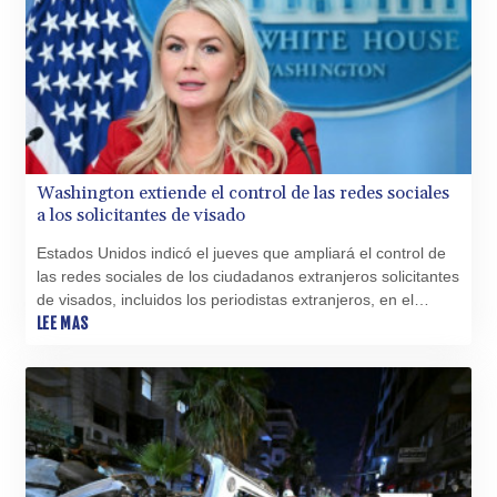
Washington extiende el control de las redes sociales
a los solicitantes de visado
Estados Unidos indicó el jueves que ampliará el control de
las redes sociales de los ciudadanos extranjeros solicitantes
de visados, incluidos los periodistas extranjeros, en el
marco del endurecimiento de la política migratoria por parte
LEE MAS
del presidente Donald Trump.