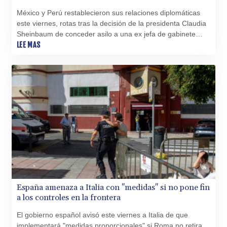
LBP
México y Perú restablecieron sus relaciones diplomáticas
103223.017367
este viernes, rotas tras la decisión de la presidenta Claudia
LKR 386.635196
Sheinbaum de conceder asilo a una ex jefa de gabinete
LRD 208.057415
condenada por conspiración.
LEE MAS
LSL 18.726567
LTL 3.413768
LVL 0.699335
LYD 7.331909
MAD 10.743067
MDL 20.044751
MGA
4918.938878
MKD 61.524236
MMK
2427.596601
MNT 4159.0218
MOP 9.314584
España amenaza a Italia con "medidas" si no pone fin
MRU 46.338424
a los controles en la frontera
MUR 54.419742
El gobierno español avisó este viernes a Italia de que
MVR 17.862733
implementará "medidas proporcionales" si Roma no retira