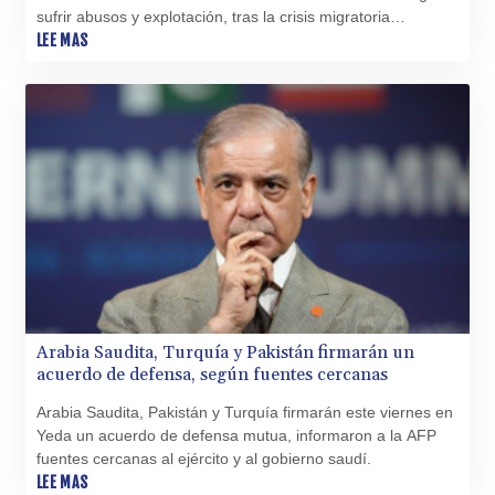
sufrir abusos y explotación, tras la crisis migratoria
desatada hace una semana en este enclave español en el
LEE MAS
norte de África, alertaron el jueves organizaciones de
ayuda.
Arabia Saudita, Turquía y Pakistán firmarán un
acuerdo de defensa, según fuentes cercanas
Arabia Saudita, Pakistán y Turquía firmarán este viernes en
Yeda un acuerdo de defensa mutua, informaron a la AFP
fuentes cercanas al ejército y al gobierno saudí.
LEE MAS