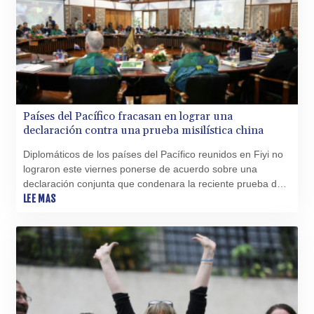
Países del Pacífico fracasan en lograr una
declaración contra una prueba misilística china
Diplomáticos de los países del Pacífico reunidos en Fiyi no
lograron este viernes ponerse de acuerdo sobre una
declaración conjunta que condenara la reciente prueba de
China de un misil con capacidad nuclear en la región.
LEE MAS