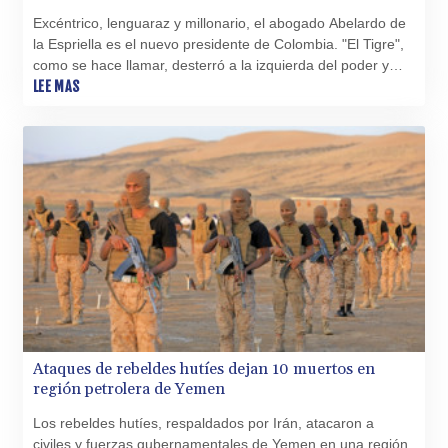
SAR 4.341973
SBD 9.325039
Excéntrico, lenguaraz y millonario, el abogado Abelardo de
SCR 16.705092
la Espriella es el nuevo presidente de Colombia. "El Tigre",
como se hace llamar, desterró a la izquierda del poder y
SDG 694.263698
promete derrotar al poderoso narco de la mano de Trump.
LEE MAS
SEK 10.961095
SGD 1.477585
SLE 28.445176
SOS 658.791814
SRD 43.778814
STD
23929.673396
STN 24.499696
SVC 10.085875
SZL 18.722767
THB 38.210709
TJS 10.633568
TMT 4.058036
Ataques de rebeldes hutíes dejan 10 muertos en
TND 3.386358
región petrolera de Yemen
TRY 55.144784
TTD 7.812903
Los rebeldes hutíes, respaldados por Irán, atacaron a
TWD 37.286072
civiles y fuerzas gubernamentales de Yemen en una región