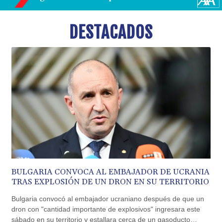
BND 1.477082
BOB 13.69983
BRL 5.876989
DESTACADOS
BSD 1.152686
BTN 109.688637
BWP 15.558807
BYN 3.432357
BYR
22660.258427
BZD 2.318271
CAD 1.61333
CDF
2615.761404
CHF 0.93588
CLF 0.026829
CLP
BULGARIA CONVOCA AL EMBAJADOR DE UCRANIA
1055.916879
TRAS EXPLOSIÓN DE UN DRON EN SU TERRITORIO
CNY 7.801146
CNH 7.796152
Bulgaria convocó al embajador ucraniano después de que un
COP 3633.55485
dron con "cantidad importante de explosivos" ingresara este
sábado en su territorio y estallara cerca de un gasoducto
CRC 523.993489