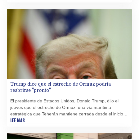
Trump dice que el estrecho de Ormuz podría
reabrirse "pronto"
El presidente de Estados Unidos, Donald Trump, dijo el
jueves que el estrecho de Ormuz, una vía marítima
estratégica que Teherán mantiene cerrada desde el inicio
de la guerra con Irán, podría reabrirse "pronto".
LEE MAS