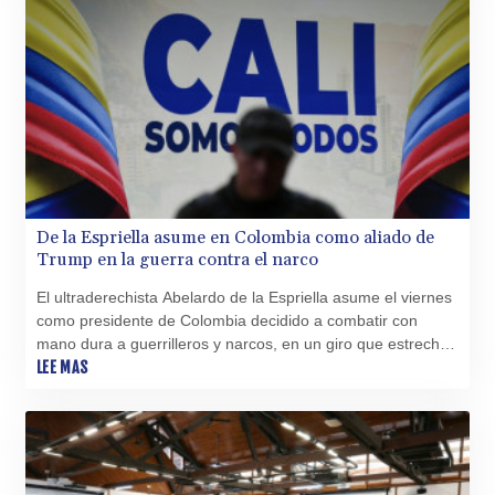
De la Espriella asume en Colombia como aliado de
Trump en la guerra contra el narco
El ultraderechista Abelardo de la Espriella asume el viernes
como presidente de Colombia decidido a combatir con
mano dura a guerrilleros y narcos, en un giro que estrecha
lazos con Washington y sepulta las negociaciones de paz.
LEE MAS