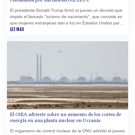
ciudadanía por nacimiento en EEUU
El presidente Donald Trump firmó el jueves un decreto que
impide el llamado "turismo de nacimiento", que consiste en
que mujeres extranjeras dan a luz en Estados Unidos para
que el hijo adquiera la ciudadanía de ese país.
LEE MAS
El OIEA advierte sobre un aumento de los cortes de
energía en una planta nuclear en Ucrania
El organismo de control nuclear de la ONU advirtió el jueves