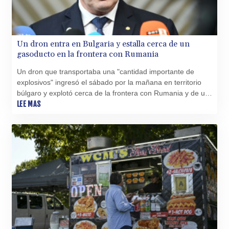
LYD 7.331909
MAD 10.743067
MDL 20.044751
MGA
Un dron entra en Bulgaria y estalla cerca de un
gasoducto en la frontera con Rumania
4918.938878
MKD 61.524236
Un dron que transportaba una "cantidad importante de
MMK
explosivos" ingresó el sábado por la mañana en territorio
2427.596601
búlgaro y explotó cerca de la frontera con Rumania y de un
MNT 4159.0218
gasoducto transbalcánico, sin causar víctimas, anunció el
LEE MAS
MOP 9.314584
primer ministro de Bulgaria, Rumen Radev.
MRU 46.338424
MUR 54.419742
MVR 17.862733
MWK
1998.775164
MXN 19.812061
MYR 4.728715
MZN 73.882892
NAD 18.726567
NGN