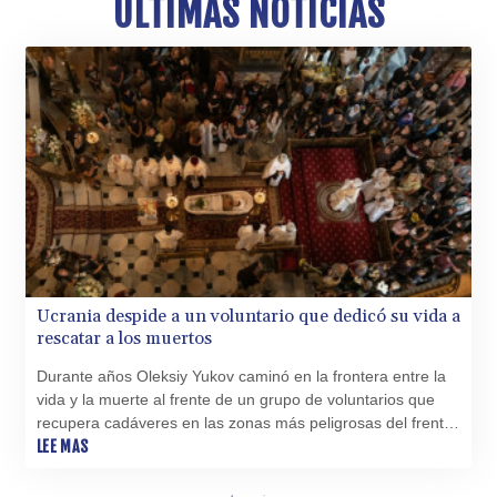
ÚLTIMAS NOTICIAS
10123.874202
GTQ 8.794891
GYD 241.157003
HKD 9.067746
HNL 30.895616
HRK 7.536622
HTG 150.718127
HUF 363.096405
IDR
20580.370421
ILS 3.468234
IMP 0.8566
INR 110.076256
Ucrania despide a un voluntario que dedicó su vida a
IQD
rescatar a los muertos
1509.981237
Durante años Oleksiy Yukov caminó en la frontera entre la
IRR
vida y la muerte al frente de un grupo de voluntarios que
1590322.371805
recupera cadáveres en las zonas más peligrosas del frente
ISK 142.598215
de Ucrania.
LEE MAS
JEP 0.8566
JMD 183.057725