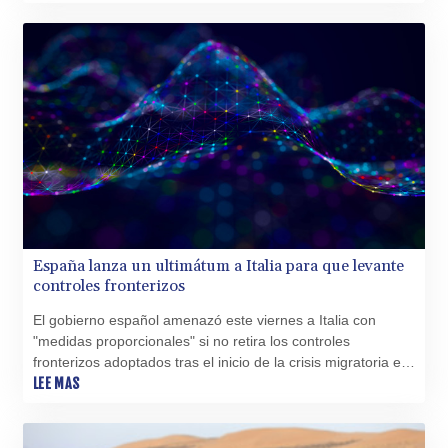
promesa de doblegar al narco envalentonado.
BAM 1.955776
BBD 2.321671
BDT 142.688227
BHD 0.434695
BIF 3451.157116
BMD 1.156136
BND 1.477082
BOB 13.69983
BRL 5.876989
BSD 1.152686
BTN 109.688637
BWP 15.558807
España lanza un ultimátum a Italia para que levante
BYN 3.432357
controles fronterizos
BYR
El gobierno español amenazó este viernes a Italia con
22660.258427
"medidas proporcionales" si no retira los controles
BZD 2.318271
fronterizos adoptados tras el inicio de la crisis migratoria en
CAD 1.61333
Ceuta la semana pasada, un aviso ignorado por Roma.
LEE MAS
CDF
2615.761404
CHF 0.93588