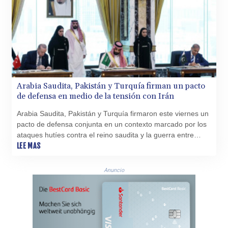
GBP 0.858527
GEL 3.017966
GGP 0.8566
GHS 13.526832
GIP 0.8566
GMD 84.980421
GNF
10123.874202
Arabia Saudita, Pakistán y Turquía firman un pacto
GTQ 8.794891
de defensa en medio de la tensión con Irán
GYD 241.157003
Arabia Saudita, Pakistán y Turquía firmaron este viernes un
HKD 9.067746
pacto de defensa conjunta en un contexto marcado por los
HNL 30.895616
ataques hutíes contra el reino saudita y la guerra entre
HRK 7.536622
Estados Unidos e Irán.
LEE MAS
HTG 150.718127
HUF 363.096405
IDR
Anuncio
20580.370421
ILS 3.468234
IMP 0.8566
INR 110.076256
IQD