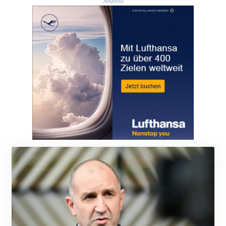
JOD 0.819746
Anuncio
JPY 182.445186
KES 149.158147
KGS 101.104505
KHR
4681.941823
KMF 492.514185
KRW
1627.677557
KWD 0.356853
KYD 0.960588
KZT 540.233287
LAK
26025.676609
LBP
103223.017367
LKR 386.635196
LRD 208.057415
LSL 18.726567
LTL 3.413768
LVL 0.699335