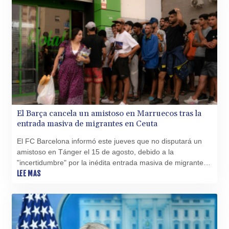
El Barça cancela un amistoso en Marruecos tras la
entrada masiva de migrantes en Ceuta
El FC Barcelona informó este jueves que no disputará un
amistoso en Tánger el 15 de agosto, debido a la
"incertidumbre" por la inédita entrada masiva de migrantes
desde Marruecos al enclave español de Ceuta hace una
LEE MAS
semana.