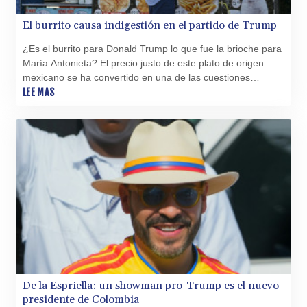
1577.963717
NIO 42.419473
El burrito causa indigestión en el partido de Trump
NOK 10.99759
¿Es el burrito para Donald Trump lo que fue la brioche para
NPR 175.501819
María Antonieta? El precio justo de este plato de origen
NZD 1.966719
mexicano se ha convertido en una de las cuestiones
OMR 0.442445
políticas más candentes para la derecha estadounidense.
LEE MAS
PAB 1.152686
PEN 3.903651
PGK 5.093937
PHP 70.183258
PKR 320.014324
PLN 4.299905
PYG
6853.914834
QAR 4.213648
RON 5.244583
RSD 117.338542
RUB 94.338828
RWF
De la Espriella: un showman pro-Trump es el nuevo
1694.978938
presidente de Colombia