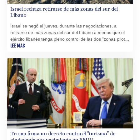
Israel rechaza retirarse de más zonas del sur del
Líbano
Israel se negó el jueves, durante las negociaciones, a
retirarse de más zonas del sur del Líbano a menos que el
ejército libanés tenga pleno control de las dos "zonas piloto"
iniciales, informó a la AFP una fuente de la presidencia
LEE MAS
libanesa.
Trump firma un decreto contra el "turismo" de