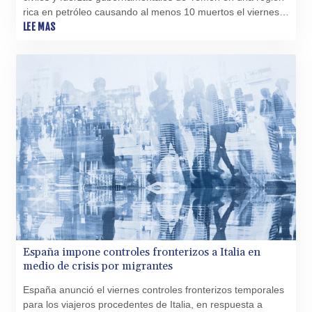
TZS
rica en petróleo causando al menos 10 muertos el viernes,
3051.762079
según un ministro y una fuente militar.
LEE MAS
UAH 51.625959
UGX
4293.946644
USD 1.156136
UYU 46.399423
UZS
13785.828699
VES 873.763846
VND
30295.956222
VUV 138.059733
WST 3.160483
XAF 655.948849
XAG 0.018188
España impone controles fronterizos a Italia en
XAU 0.000266
medio de crisis por migrantes
XCD 3.124515
XCG 2.077474
España anunció el viernes controles fronterizos temporales
XDR 0.81579
para los viajeros procedentes de Italia, en respuesta a