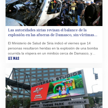
Las autoridades sirias revisan el balance de la
explosión en las afueras de Damasco, sin víctimas
mortales
El Ministerio de Salud de Siria indicó el viernes que 14
personas resultaron heridas en la explosión de una bomba
ocurrida la víspera en un minibús cerca de Damasco, y
corrigió así un balance anterior que daba cuenta de dos
LEE MAS
muertos y 13 heridos.