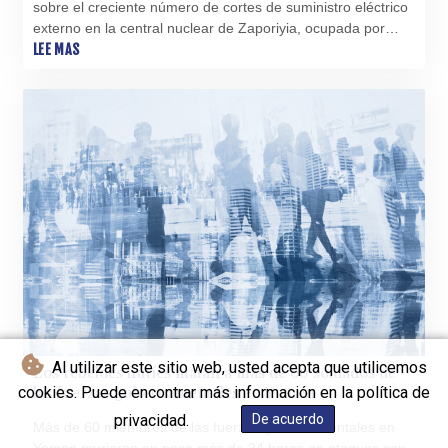
sobre el creciente número de cortes de suministro eléctrico
externo en la central nuclear de Zaporiyia, ocupada por
Rusia en Ucrania, mientras la guerra continúa.
LEE MAS
Al utilizar este sitio web, usted acepta que utilicemos
Los rebeldes hutíes matan a más de 60 soldados de
cookies. Puede encontrar más información en la política de
las fuerzas gubernamentales en Yemen
privacidad.
De acuerdo
Más de 60 miembros de las fuerzas gubernamentales en