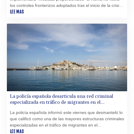
MWK
los controles fronterizos adoptados tras el inicio de la crisis
1998.775164
migratoria en Ceuta la semana pasada.
LEE MAS
MXN 19.812061
MYR 4.728715
MZN 73.882892
NAD 18.726567
NGN
1577.963717
NIO 42.419473
NOK 10.99759
NPR 175.501819
NZD 1.966719
OMR 0.442445
PAB 1.152686
PEN 3.903651
La policía española desarticula una red criminal
PGK 5.093937
especializada en tráfico de migrantes en el
PHP 70.183258
Mediterráneo
La policía española informó este viernes que desmanteló lo
PKR 320.014324
que calificó como una de las mayores estructuras criminales
PLN 4.299905
especializadas en el tráfico de migrantes en el
PYG
Mediterráneo, en una operación en la que detuvo a 78
LEE MAS
6853.914834