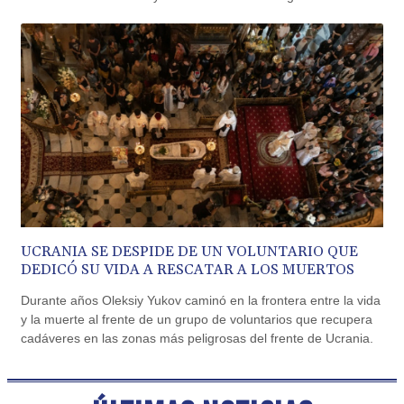
transbalcánico sin causar víctimas.
CUC 1.156136
CUP 30.637594
CVE 110.26363
CZK 24.258158
DJF 205.267449
DKK 7.477932
DOP 67.289164
DZD 152.967099
EGP 57.293288
ERN 17.342035
ETB 186.049588
FJD 2.553384
UCRANIA SE DESPIDE DE UN VOLUNTARIO QUE
FKP 0.8566
DEDICÓ SU VIDA A RESCATAR A LOS MUERTOS
GBP 0.858527
GEL 3.017966
Durante años Oleksiy Yukov caminó en la frontera entre la vida
GGP 0.8566
y la muerte al frente de un grupo de voluntarios que recupera
GHS 13.526832
cadáveres en las zonas más peligrosas del frente de Ucrania.
GIP 0.8566
GMD 84.980421
GNF