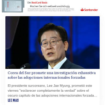
THB 38.210709
TJS 10.633568
TMT 4.058036
TND 3.386358
TRY 55.144784
TTD 7.812903
TWD 37.286072
TZS
3051.762079
UAH 51.625959
UGX
4293.946644
USD 1.156136
UYU 46.399423
Corea del Sur promete una investigación exhaustiva
UZS
sobre las adopciones internacionales forzadas
13785.828699
VES 873.763846
El presidente surcoreano, Lee Jae Myung, prometió este
VND
viernes "esclarecer completamente la verdad" sobre el
30295.956222
oscuro capítulo de las adopciones internacionales forzadas
VUV 138.059733
en Corea del Sur, varios meses después de pedir disculpas
LEE MAS