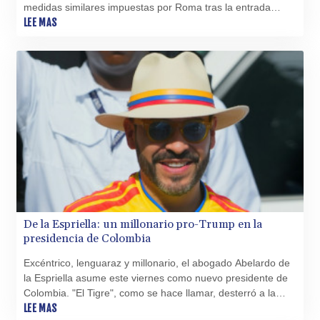
XOF 655.948849
medidas similares impuestas por Roma tras la entrada
XPF 119.331742
masiva de migrantes a Ceuta a finales de julio.
LEE MAS
YER 275.626884
ZAR 18.667336
ZMK
10406.612213
ZMW 21.75673
ZWL 372.275202
AED 4.245913
AED 4.245913
AFN 76.887634
ALL 93.218842
AMD
422.094755
De la Espriella: un millonario pro-Trump en la
AOA
presidencia de Colombia
1060.176801
ARS
Excéntrico, lenguaraz y millonario, el abogado Abelardo de
1724.882567
la Espriella asume este viernes como nuevo presidente de
AUD 1.638747
Colombia. "El Tigre", como se hace llamar, desterró a la
AWG 2.082489
izquierda del poder con un discurso antisistema y la
LEE MAS
AZN 1.97002