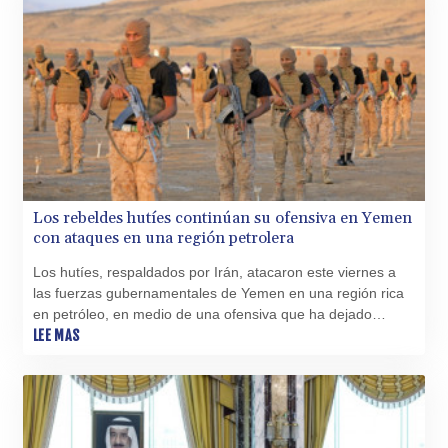
CLF 0.026829
CLP
1055.916879
CNY 7.801146
CNH 7.796152
COP 3633.55485
CRC 523.993489
CUC 1.156136
CUP 30.637594
CVE 110.26363
Los rebeldes hutíes continúan su ofensiva en Yemen
CZK 24.258158
con ataques en una región petrolera
DJF 205.267449
Los hutíes, respaldados por Irán, atacaron este viernes a
DKK 7.477932
las fuerzas gubernamentales de Yemen en una región rica
DOP 67.289164
en petróleo, en medio de una ofensiva que ha dejado
DZD 152.967099
decenas de muertos en dos días.
LEE MAS
EGP 57.293288
ERN 17.342035
ETB 186.049588
FJD 2.553384
FKP 0.8566