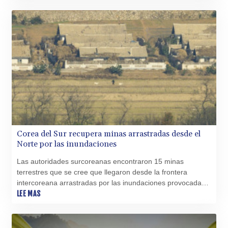
WST 3.160483
por las irregularidades avaladas por el Estado.
XAF 655.948849
XAG 0.018188
XAU 0.000266
XCD 3.124515
XCG 2.077474
XDR 0.81579
XOF 655.948849
XPF 119.331742
YER 275.626884
ZAR 18.667336
ZMK
Corea del Sur recupera minas arrastradas desde el
10406.612213
Norte por las inundaciones
ZMW 21.75673
ZWL 372.275202
Las autoridades surcoreanas encontraron 15 minas
terrestres que se cree que llegaron desde la frontera
intercoreana arrastradas por las inundaciones provocadas
por el monzón, informaron este viernes fuentes oficiales.
LEE MAS