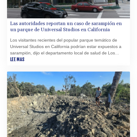
Las autoridades reportan un caso de sarampión en
un parque de Universal Studios en California
Los visitantes recientes del popular parque temático de
Universal Studios en California podrían estar expuestos a
sarampión, dijo el departamento local de salud de Los
Ángeles, cuando crece el número de casos en el país.
LEE MAS