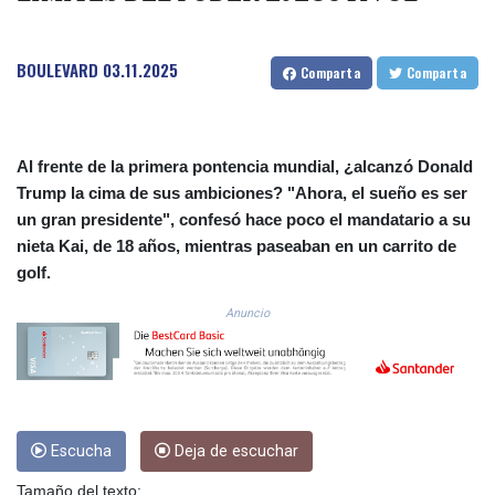
COP
3654.814015
BOULEVARD
03.11.2025
CRC 525.224073
Comparta
Comparta
CUC 1.155508
CUP 30.620962
CVE 110.52354
CZK 24.260063
Al frente de la primera pontencia mundial, ¿alcanzó Donald
DJF 205.745052
Trump la cima de sus ambiciones? "Ahora, el sueño es ser
DKK 7.475778
un gran presidente", confesó hace poco el mandatario a su
DOP 67.445728
nieta Kai, de 18 años, mientras paseaban en un carrito de
DZD 153.610645
golf.
EGP 57.528581
ERN 17.33262
Anuncio
ETB 186.48005
FJD 2.554253
FKP 0.858821
GBP 0.856712
GEL 3.021621
Escucha
Deja de escuchar
GGP 0.858821
GHS 13.558658
Tamaño del texto: