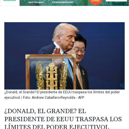
BIF 3459.187047
BMD 1.155508
BND 1.480518
BOB 13.732063
BRL 5.903186
BSD 1.155368
BTN 109.941469
BWP 15.595008
BYN 3.440344
BYR
22647.956716
BZD 2.323635
CAD 1.610853
CDF
2611.447728
¿Donald, el Grande? El presidente de EEUU traspasa los límites del poder
CHF 0.933883
ejecutivol / Foto: Andrew Caballero-Reynolds - AFP
CLF 0.026784
CLP
¿DONALD, EL GRANDE? EL
1057.407289
PRESIDENTE DE EEUU TRASPASA LOS
CNY 7.798581
LÍMITES DEL PODER EJECUTIVOL
CNH 7.792526