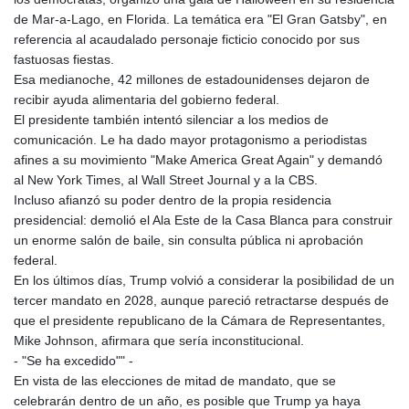
LSL 18.770139
de Mar-a-Lago, en Florida. La temática era "El Gran Gatsby", en
LTL 3.411914
referencia al acaudalado personaje ficticio conocido por sus
LVL 0.698955
fastuosas fiestas.
LYD 7.349191
Esa medianoche, 42 millones de estadounidenses dejaron de
MAD 10.76839
recibir ayuda alimentaria del gobierno federal.
MDL 20.09139
El presidente también intentó silenciar a los medios de
MGA
comunicación. Le ha dado mayor protagonismo a periodistas
4930.319798
afines a su movimiento "Make America Great Again" y demandó
MKD 61.67427
al New York Times, al Wall Street Journal y a la CBS.
MMK
Incluso afianzó su poder dentro de la propia residencia
2426.049949
presidencial: demolió el Ala Este de la Casa Blanca para construir
MNT
un enorme salón de baile, sin consulta pública ni aprobación
4155.253063
federal.
MOP 9.336419
En los últimos días, Trump volvió a considerar la posibilidad de un
MRU 46.447652
tercer mandato en 2028, aunque pareció retractarse después de
MUR 54.38913
que el presidente republicano de la Cámara de Representantes,
MVR 17.86473
Mike Johnson, afirmara que sería inconstitucional.
MWK
- "Se ha excedido"" -
2003.425785
En vista de las elecciones de mitad de mandato, que se
MXN 19.809879
celebrarán dentro de un año, es posible que Trump ya haya