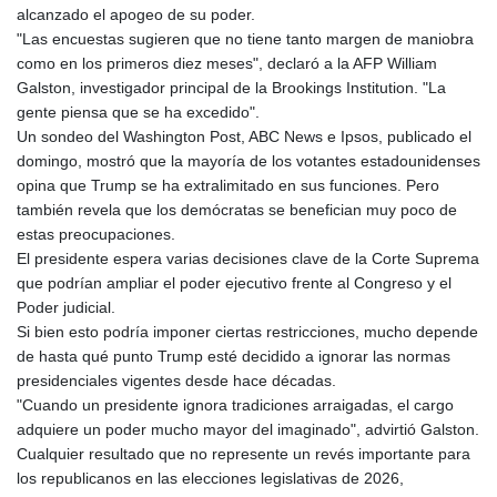
MYR 4.726256
alcanzado el apogeo de su poder.
MZN 73.847013
"Las encuestas sugieren que no tiene tanto margen de maniobra
NAD 18.770139
como en los primeros diez meses", declaró a la AFP William
NGN
Galston, investigador principal de la Brookings Institution. "La
1576.482821
gente piensa que se ha excedido".
NIO 42.517619
Un sondeo del Washington Post, ABC News e Ipsos, publicado el
NOK 10.972802
domingo, mostró que la mayoría de los votantes estadounidenses
NPR 175.906351
opina que Trump se ha extralimitado en sus funciones. Pero
NZD 1.963747
también revela que los demócratas se benefician muy poco de
OMR 0.444306
estas preocupaciones.
PAB 1.155353
El presidente espera varias decisiones clave de la Corte Suprema
PEN 3.912853
que podrían ampliar el poder ejecutivo frente al Congreso y el
PGK 5.105944
Poder judicial.
PHP 70.259509
Si bien esto podría imponer ciertas restricciones, mucho depende
PKR 320.758912
de hasta qué punto Trump esté decidido a ignorar las normas
PLN 4.298432
presidenciales vigentes desde hace décadas.
PYG
"Cuando un presidente ignora tradiciones arraigadas, el cargo
6870.070656
adquiere un poder mucho mayor del imaginado", advirtió Galston.
QAR 4.22358
Cualquier resultado que no represente un revés importante para
RON 5.250745
los republicanos en las elecciones legislativas de 2026,