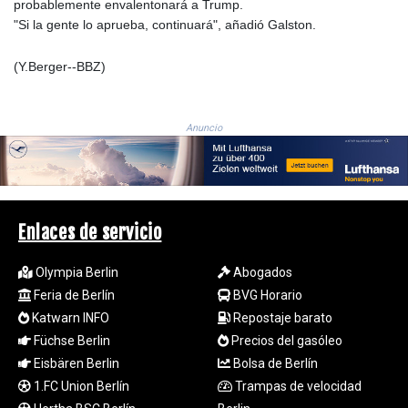
RSD 117.339569
probablemente envalentonará a Trump.
RUB 95.236935
"Si la gente lo aprueba, continuará", añadió Galston.
RWF
1698.922706
(Y.Berger--BBZ)
SAR 4.338617
SBD 9.323041
SCR 16.746941
Anuncio
SDG 693.879389
SEK 10.95053
SGD 1.477612
SLE 28.426523
SOS 660.324648
Enlaces de servicio
SRD 43.755041
STD
Olympia Berlin
Abogados
23916.68255
Feria de Berlín
BVG Horario
STN 24.5567
Katwarn INFO
Repostaje barato
SVC 10.109649
SZL 18.76633
Füchse Berlin
Precios del gasóleo
THB 38.092505
Eisbären Berlin
Bolsa de Berlín
TJS 10.658309
1.FC Union Berlín
Trampas de velocidad
TMT 4.050056