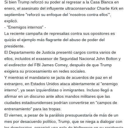
ISK 142.60075
Si bien Trump reforzó su poder al regresar a la Casa Blanca en
JEP 0.858821
enero, el asesinato del influyente ultraconservador Charlie Kirk en
JMD 183.483652
septiembre "reforzó su enfoque del 'nosotros contra ellos'",
JOD 0.81929
explicó.
JPY 182.481304
- "Enemigos internos" -
KES 149.476942
La reciente campaña de represalias contra sus opositores es
KGS 101.049317
quizás el ejemplo más flagrante del abuso de poder del
KHR
presidente.
4692.835464
El Departamento de Justicia presentó cargos contra varios de
KMF 493.401928
ellos, incluidos el exasesor de Seguridad Nacional John Bolton y
KRW
el exdirector del FBI James Comey, después de que Trump
1628.763599
exigiera su procesamiento en redes sociales.
KWD 0.356717
Y mientras el mandatario se jacta de acuerdos de paz en el
KYD 0.962823
extranjero, en Estados Unidos ataca abiertamente al "enemigo
KZT 541.490267
interno", ya sean izquierdistas o inmigrantes. Incluso llegó a
LAK
afirmar en un discurso ante altos mandos militares que las
26085.892065
ciudades estadounidenses podrían convertirse en "campos de
LBP
entrenamiento" para las tropas.
103461.84386
El viernes, a pesar de la parálisis presupuestaria de más de un
LKR 387.534794
mes por desacuerdo político, Trump, que se niega a dialogar con
LRD 208.545127
los demócratas, organizó una gala de Halloween en su residencia