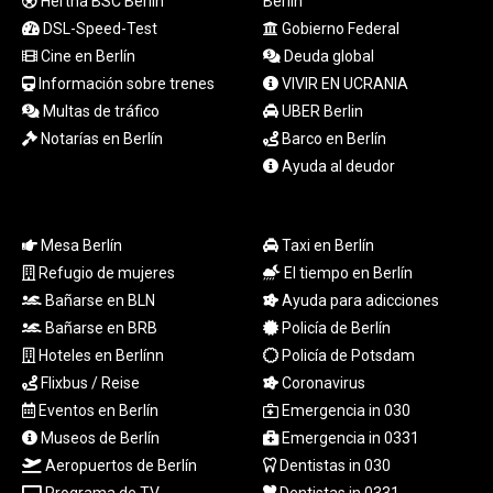
Hertha BSC Berlín
Berlin
TND 3.394237
DSL-Speed-Test
Gobierno Federal
TRY 55.121159
Cine en Berlín
Deuda global
TTD 7.831251
Información sobre trenes
VIVIR EN UCRANIA
TWD 37.273184
Multas de tráfico
UBER Berlin
TZS 3059.20505
UAH 51.74765
Notarías en Berlín
Barco en Berlín
UGX
Ayuda al deudor
4304.068193
USD 1.155508
UYU 46.508795
Mesa Berlín
Taxi en Berlín
UZS 13818.3242
Refugio de mujeres
El tiempo en Berlín
VES 871.49713
Bañarse en BLN
Ayuda para adicciones
VND
Bañarse en BRB
Policía de Berlín
30279.509274
VUV 137.517454
Hoteles en Berlínn
Policía de Potsdam
WST 3.152706
Flixbus / Reise
Coronavirus
XAF 657.475069
Eventos en Berlín
Emergencia in 030
XAG 0.018153
Museos de Berlín
Emergencia in 0331
XAU 0.000266
Aeropuertos de Berlín
Dentistas in 030
XCD 3.122818