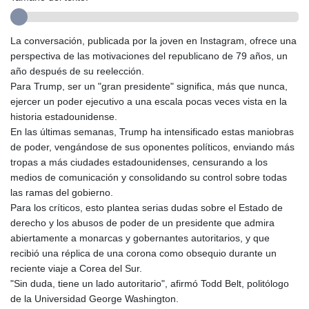
GIP 0.858821
GMD 85.507793
GNF
La conversación, publicada por la joven en Instagram, ofrece una
10147.737864
perspectiva de las motivaciones del republicano de 79 años, un
GTQ 8.815354
año después de su reelección.
GYD 241.718112
Para Trump, ser un "gran presidente" significa, más que nunca,
HKD 9.065451
ejercer un poder ejecutivo a una escala pocas veces vista en la
HNL 30.967502
historia estadounidense.
HRK 7.535417
En las últimas semanas, Trump ha intensificado estas maniobras
HTG 151.068808
de poder, vengándose de sus oponentes políticos, enviando más
HUF 362.95604
tropas a más ciudades estadounidenses, censurando a los
IDR
medios de comunicación y consolidando su control sobre todas
20561.109276
las ramas del gobierno.
ILS 3.46635
Para los críticos, esto plantea serias dudas sobre el Estado de
IMP 0.858821
derecho y los abusos de poder de un presidente que admira
INR 109.970331
abiertamente a monarcas y gobernantes autoritarios, y que
IQD
recibió una réplica de una corona como obsequio durante un
1513.494564
reciente viaje a Corea del Sur.
IRR
"Sin duda, tiene un lado autoritario", afirmó Todd Belt, politólogo
1588650.168343
de la Universidad George Washington.