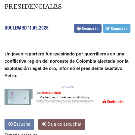
PRESIDENCIALES
COP 3633.55485
CRC 523.993489
CUC 1.156136
CUP 30.637594
BOULEVARD
11.05.2026
Comparta
Comparta
CVE 110.26363
CZK 24.258158
DJF 205.267449
DKK 7.477932
Un joven reportero fue asesinado por guerrilleros en una
DOP 67.289164
conflictiva región del noroeste de Colombia afectada por la
DZD 152.967099
explotación ilegal de oro, informó el presidente Gustavo
EGP 57.293288
Petro.
ERN 17.342035
ETB 186.049588
Anuncio
FJD 2.553384
FKP 0.8566
GBP 0.856968
GEL 3.017966
GGP 0.8566
Escucha
Deja de escuchar
GHS 13.526832
GIP 0.8566