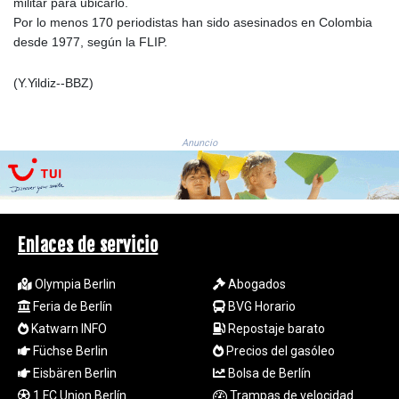
militar para ubicarlo.
LTL 3.413768
Por lo menos 170 periodistas han sido asesinados en Colombia
LVL 0.699335
desde 1977, según la FLIP.
LYD 7.331909
MAD 10.743067
(Y.Yildiz--BBZ)
MDL 20.044751
MGA
4918.938878
Anuncio
MKD 61.524236
MMK
2427.596601
MNT 4159.0218
MOP 9.314584
Enlaces de servicio
MRU 46.338424
MUR 54.419742
Olympia Berlin
Abogados
MVR 17.862733
Feria de Berlín
BVG Horario
MWK
1998.775164
Katwarn INFO
Repostaje barato
MXN 19.811945
Füchse Berlin
Precios del gasóleo
MYR 4.728715
Eisbären Berlin
Bolsa de Berlín
MZN 73.882892
1.FC Union Berlín
Trampas de velocidad