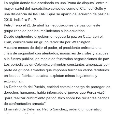
JEP 0.8566
La región donde fue asesinado es una "zona de disputa" entre el
JMD 183.057725
mayor cartel del narcotráfico conocido como el Clan del Golfo y
JOD 0.819746
una disidencia de las FARC que se apartó del acuerdo de paz del
JPY 182.445186
2016, indicó la FLIP.
KES 149.158147
Petro frenó el 21 de abril las negociaciones de paz con este
KGS 101.104505
grupo rebelde por incumplimientos a los acuerdos.
KHR
Desde septiembre el gobierno negocia la paz en Catar con el
4681.941823
Clan, considerado un grupo terrorista por Washington.
KMF 492.514185
A cuatro meses de dejar el poder, el presidente enfrenta una
KRW
crisis de seguridad con atentados, masacres de civiles y ataques
1627.712241
a la fuerza pública, en medio de frustradas negociaciones de paz.
KWD 0.356853
Los periodistas en Colombia enfrentan constantes amenazas por
KYD 0.960588
parte de grupos armados que imponen terror en varios territorios
KZT 540.233287
en los que fabrican cocaína, explotan minas ilegalmente y
LAK
extorsionan.
26025.676609
La Defensoría del Pueblo, entidad estatal encarga de proteger los
LBP
derechos humanos, había informado el jueves que Pérez viajó
103223.017367
"para realizar cubrimiento periodístico sobre los recientes hechos
LKR 386.635196
de confrontación armada".
LRD 208.057415
El ministro de Defensa, Pedro Sánchez, ordenó un operativo
LSL 18.726567