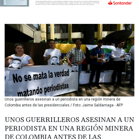
BIF 3451.157116
BMD 1.156136
BND 1.477082
BOB 13.69983
BRL 5.876989
BSD 1.152686
BTN 109.688637
BWP 15.558807
BYN 3.432357
BYR
22660.258427
BZD 2.318271
CAD 1.61333
CDF
2615.761404
Unos guerrilleros asesinan a un periodista en una región minera de
CHF 0.934181
Colombia antes de las presidenciales / Foto: Jaime Saldarriaga - AFP
CLF 0.026836
CLP
UNOS GUERRILLEROS ASESINAN A UN
1056.199727
PERIODISTA EN UNA REGIÓN MINERA
CNY 7.801146
DE COLOMBIA ANTES DE LAS
CNH 7.796152