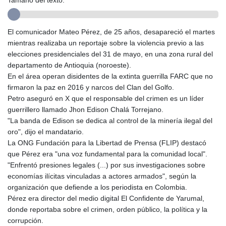
Tamaño del texto:
GMD 84.980421
GNF
10123.874202
El comunicador Mateo Pérez, de 25 años, desapareció el martes
GTQ 8.794891
mientras realizaba un reportaje sobre la violencia previo a las
GYD 241.157003
elecciones presidenciales del 31 de mayo, en una zona rural del
HKD 9.067746
departamento de Antioquia (noroeste).
HNL 30.895616
En el área operan disidentes de la extinta guerrilla FARC que no
HRK 7.536622
firmaron la paz en 2016 y narcos del Clan del Golfo.
HTG 150.718127
Petro aseguró en X que el responsable del crimen es un líder
HUF 363.096405
guerrillero llamado Jhon Edison Chalá Torrejano.
IDR
"La banda de Edison se dedica al control de la minería ilegal del
20580.370421
oro", dijo el mandatario.
ILS 3.468234
La ONG Fundación para la Libertad de Prensa (FLIP) destacó
IMP 0.8566
que Pérez era "una voz fundamental para la comunidad local".
INR 110.076256
"Enfrentó presiones legales (...) por sus investigaciones sobre
IQD
economías ilícitas vinculadas a actores armados", según la
1509.981237
organización que defiende a los periodista en Colombia.
IRR
Pérez era director del medio digital El Confidente de Yarumal,
1590322.371805
donde reportaba sobre el crimen, orden público, la política y la
ISK 142.598215
corrupción.