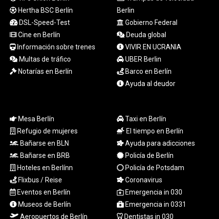
NAD 18.726567
Hertha BSC Berlín
Berlin
NGN
DSL-Speed-Test
Gobierno Federal
1577.963717
Cine en Berlín
Deuda global
NIO 42.419473
NOK 10.99759
Información sobre trenes
VIVIR EN UCRANIA
NPR 175.501819
Multas de tráfico
UBER Berlin
NZD 1.961547
Notarías en Berlín
Barco en Berlín
OMR 0.442445
Ayuda al deudor
PAB 1.152686
PEN 3.903651
PGK 5.093937
Mesa Berlín
Taxi en Berlín
PHP 70.183258
Refugio de mujeres
El tiempo en Berlín
PKR 320.014324
Bañarse en BLN
Ayuda para adicciones
PLN 4.299905
PYG
Bañarse en BRB
Policía de Berlín
6853.914834
Hoteles en Berlínn
Policía de Potsdam
QAR 4.213648
Flixbus / Reise
Coronavirus
RON 5.244583
Eventos en Berlín
Emergencia in 030
RSD 117.338542
Museos de Berlín
Emergencia in 0331
RUB 94.679224
Aeropuertos de Berlín
Dentistas in 030