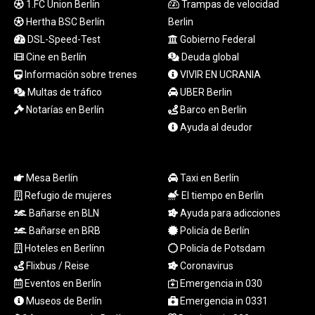
1.FC Union Berlín
Trampas de velocidad
1694.978938
Hertha BSC Berlín
Berlin
SAR 4.345489
DSL-Speed-Test
Gobierno Federal
SBD 9.325039
Cine en Berlín
Deuda global
SCR 16.705092
Información sobre trenes
VIVIR EN UCRANIA
SDG 694.263698
Multas de tráfico
UBER Berlin
SEK 10.961095
SGD 1.477661
Notarías en Berlín
Barco en Berlín
SLE 28.445176
Ayuda al deudor
SOS 658.791814
SRD 43.778814
STD
Mesa Berlín
Taxi en Berlín
23929.673396
Refugio de mujeres
El tiempo en Berlín
STN 24.499696
Bañarse en BLN
Ayuda para adicciones
SVC 10.085875
Bañarse en BRB
Policía de Berlín
SZL 18.722767
THB 38.210709
Hoteles en Berlínn
Policía de Potsdam
TJS 10.633568
Flixbus / Reise
Coronavirus
TMT 4.058036
Eventos en Berlín
Emergencia in 030
TND 3.386358
Museos de Berlín
Emergencia in 0331
TRY 55.144784