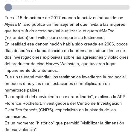
GMD 84.980421
GNF
10123.874202
Fue el 15 de octubre de 2017 cuando la actriz estadounidense
GTQ 8.794891
Alyssa Milano publica un mensaje en el que invita a las mujeres
GYD 241.157003
que han sufrido acoso sexual a utilizar la etiqueta #MeToo
HKD 9.067746
(YoTambién) en Twitter para compartir su testimonio.
HNL 30.895616
En realidad esa denominación había sido creada en 2006, pocos
HRK 7.536622
días después de la publicación en la prensa estadounidense de
HTG 150.718127
dos investigaciones explosivas sobre las agresiones y violaciones
HUF 363.096405
del productor de cine Harvey Weinstein, que tuvieron lugar
IDR
impunemente durante años.
20580.370421
Fue un tsunami mundial: los testimonios invadieron la red social
ILS 3.468234
en pocos días y las manifestaciones se multiplicaron en
IMP 0.8566
numerosos países.
INR 110.076256
"La amplitud del movimiento es extraordinaria", explica a la AFP
IQD
Florence Rochefort, investigadora del Centro de Investigación
1509.981237
Científica francés (CNRS), especialista en la historia de los
IRR
feminismos.
1590322.371805
Es un momento "histórico" que permitió "visibilizar la dimensión
ISK 142.598215
de esa violencia".