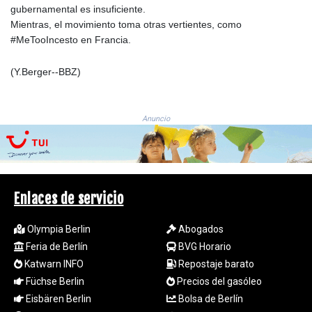
NAD 18.726567
gubernamental es insuficiente.
NGN
Mientras, el movimiento toma otras vertientes, como
1577.963717
#MeTooIncesto en Francia.
NIO 42.419473
NOK 10.99759
(Y.Berger--BBZ)
NPR 175.501819
NZD 1.961547
OMR 0.442445
Anuncio
PAB 1.152686
PEN 3.903651
PGK 5.093937
PHP 70.183258
PKR 320.014324
Enlaces de servicio
PLN 4.299905
PYG
Olympia Berlin
Abogados
6853.914834
Feria de Berlín
BVG Horario
QAR 4.213648
Katwarn INFO
Repostaje barato
RON 5.244583
RSD 117.338542
Füchse Berlin
Precios del gasóleo
RUB 94.679224
Eisbären Berlin
Bolsa de Berlín
RWF