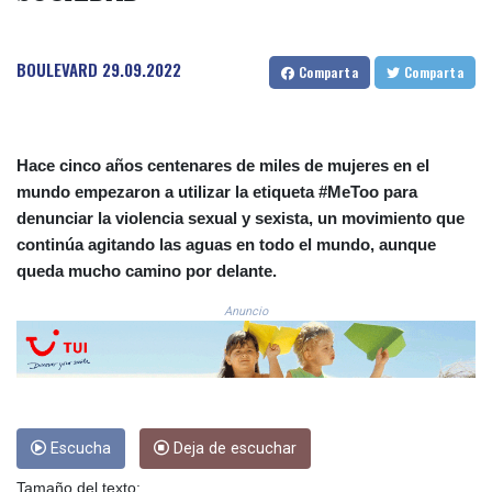
COP 3633.55485
CRC 523.993489
BOULEVARD
29.09.2022
CUC 1.156136
Comparta
Comparta
CUP 30.637594
CVE 110.26363
CZK 24.258158
DJF 205.267449
Hace cinco años centenares de miles de mujeres en el
DKK 7.477932
mundo empezaron a utilizar la etiqueta #MeToo para
DOP 67.289164
denunciar la violencia sexual y sexista, un movimiento que
DZD 152.967099
continúa agitando las aguas en todo el mundo, aunque
EGP 57.293288
queda mucho camino por delante.
ERN 17.342035
ETB 186.049588
Anuncio
FJD 2.553384
FKP 0.8566
GBP 0.856968
GEL 3.017966
GGP 0.8566
Escucha
Deja de escuchar
GHS 13.526832
GIP 0.8566
Tamaño del texto: