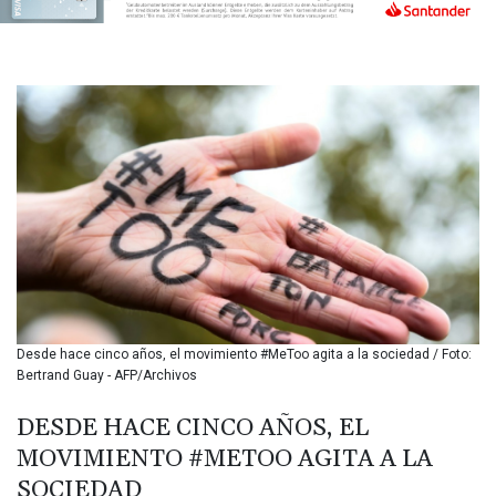
BIF 3451.157116
BMD 1.156136
BND 1.477082
BOB 13.69983
BRL 5.876989
BSD 1.152686
BTN 109.688637
BWP 15.558807
BYN 3.432357
BYR
22660.258427
BZD 2.318271
CAD 1.61333
CDF
2615.761404
Desde hace cinco años, el movimiento #MeToo agita a la sociedad / Foto:
CHF 0.934181
Bertrand Guay - AFP/Archivos
CLF 0.026836
CLP
DESDE HACE CINCO AÑOS, EL
1056.199727
MOVIMIENTO #METOO AGITA A LA
CNY 7.801146
SOCIEDAD
CNH 7.796152