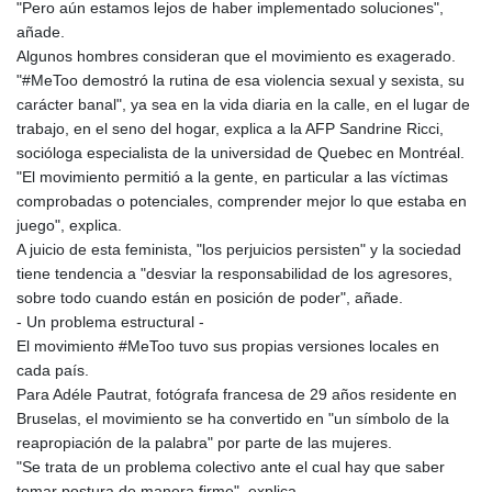
JEP 0.8566
"Pero aún estamos lejos de haber implementado soluciones",
JMD 183.057725
añade.
JOD 0.819746
Algunos hombres consideran que el movimiento es exagerado.
JPY 182.445186
"#MeToo demostró la rutina de esa violencia sexual y sexista, su
KES 149.158147
carácter banal", ya sea en la vida diaria en la calle, en el lugar de
KGS 101.104505
trabajo, en el seno del hogar, explica a la AFP Sandrine Ricci,
KHR
socióloga especialista de la universidad de Quebec en Montréal.
4681.941823
"El movimiento permitió a la gente, en particular a las víctimas
KMF 492.514185
comprobadas o potenciales, comprender mejor lo que estaba en
KRW
juego", explica.
1627.712241
A juicio de esta feminista, "los perjuicios persisten" y la sociedad
KWD 0.356853
tiene tendencia a "desviar la responsabilidad de los agresores,
KYD 0.960588
sobre todo cuando están en posición de poder", añade.
KZT 540.233287
- Un problema estructural -
LAK
El movimiento #MeToo tuvo sus propias versiones locales en
26025.676609
cada país.
LBP
Para Adéle Pautrat, fotógrafa francesa de 29 años residente en
103223.017367
Bruselas, el movimiento se ha convertido en "un símbolo de la
LKR 386.635196
reapropiación de la palabra" por parte de las mujeres.
LRD 208.057415
"Se trata de un problema colectivo ante el cual hay que saber
LSL 18.726567
tomar postura de manera firme", explica.