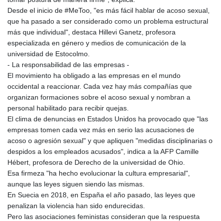
LTL 3.413768
Desde el inicio de #MeToo, "es más fácil hablar de acoso sexual,
LVL 0.699335
que ha pasado a ser considerado como un problema estructural
LYD 7.331909
más que individual", destaca Hillevi Ganetz, profesora
MAD 10.743067
especializada en género y medios de comunicación de la
MDL 20.044751
universidad de Estocolmo.
MGA
- La responsabilidad de las empresas -
4918.938878
El movimiento ha obligado a las empresas en el mundo
MKD 61.524236
occidental a reaccionar. Cada vez hay más compañías que
MMK
organizan formaciones sobre el acoso sexual y nombran a
2427.596601
personal habilitado para recibir quejas.
MNT 4159.0218
El clima de denuncias en Estados Unidos ha provocado que "las
MOP 9.314584
empresas tomen cada vez más en serio las acusaciones de
MRU 46.338424
acoso o agresión sexual" y que apliquen "medidas disciplinarias o
MUR 54.419742
despidos a los empleados acusados", indica a la AFP Camille
MVR 17.862733
Hébert, profesora de Derecho de la universidad de Ohio.
MWK
Esa firmeza "ha hecho evolucionar la cultura empresarial",
1998.775164
aunque las leyes siguen siendo las mismas.
MXN 19.811945
En Suecia en 2018, en España el año pasado, las leyes que
MYR 4.728715
penalizan la violencia han sido endurecidas.
MZN 73.882892
Pero las asociaciones feministas consideran que la respuesta