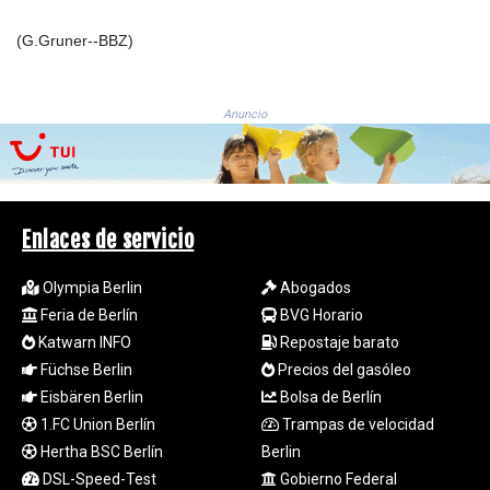
MZN 73.882892
NAD 18.726567
(G.Gruner--BBZ)
NGN
1577.963717
NIO 42.419473
Anuncio
NOK 10.99759
NPR 175.501819
NZD 1.966719
OMR 0.442445
PAB 1.152686
Enlaces de servicio
PEN 3.903651
PGK 5.093937
Olympia Berlin
Abogados
PHP 70.183258
Feria de Berlín
BVG Horario
PKR 320.014324
Katwarn INFO
Repostaje barato
PLN 4.299905
PYG
Füchse Berlin
Precios del gasóleo
6853.914834
Eisbären Berlin
Bolsa de Berlín
QAR 4.213648
1.FC Union Berlín
Trampas de velocidad
RON 5.244583
Hertha BSC Berlín
Berlin
RSD 117.338542
DSL-Speed-Test
Gobierno Federal
RUB 94.338828