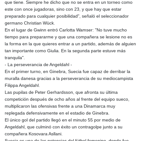
JEP 0.857252
que tiene. Siempre he dicho que no se entra en un torneo como
JMD 183.057725
este con once jugadoras, sino con 23, y que hay que estar
JOD 0.819746
preparado para cualquier posibilidad", señaló el seleccionador
JPY 182.445186
germano Christian Wück.
KES 149.158147
En el lugar de Gwinn entró Carlotta Wamser: "No tuve mucho
KGS 101.104505
tiempo para prepararme y que una compañera se lesione no es
KHR
la forma en la que quieres entrar a un partido, además de alguien
4681.941823
tan importante como Giulia. En la segunda parte estuve más
KMF 492.514185
tranquila".
KRW
- La perseverancia de Angeldahl -
1627.677557
En el primer turno, en Ginebra, Suecia fue capaz de derribar la
KWD 0.356853
muralla danesa gracias a la perseverancia de su mediocampista
KYD 0.960588
Filippa Angeldahl.
KZT 540.233287
Las pupilas de Peter Gerhardsson, que afronta su última
LAK
competición después de ocho años al frente del equipo sueco,
26025.676609
multiplicaron las ofensivas frente a una Dinamarca muy
LBP
replegada defensivamente en el estadio de Ginebra.
103223.017367
El único gol del partido llegó en el minuto 55 por medio de
LKR 386.635196
Angeldahl, que culminó con éxito un contragolpe junto a su
LRD 208.057415
compañera Kosovara Asllani.
LSL 18.726567
Suecia es una de las potencias del fútbol femenino, donde fue