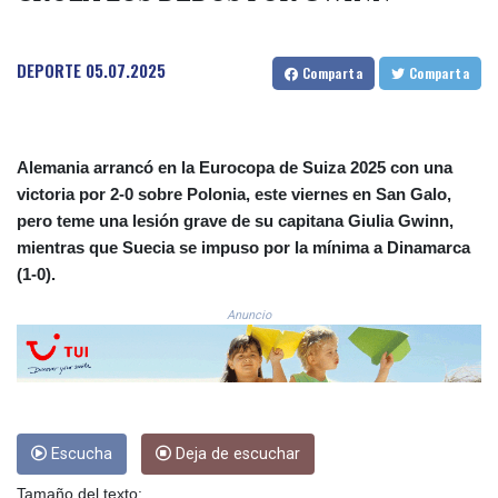
COP 3633.55485
CRC 523.993489
DEPORTE
05.07.2025
CUC 1.156136
Comparta
Comparta
CUP 30.637594
CVE 110.26363
CZK 24.258158
DJF 205.267449
Alemania arrancó en la Eurocopa de Suiza 2025 con una
DKK 7.477932
victoria por 2-0 sobre Polonia, este viernes en San Galo,
DOP 67.289164
pero teme una lesión grave de su capitana Giulia Gwinn,
DZD 152.967099
mientras que Suecia se impuso por la mínima a Dinamarca
EGP 57.380687
(1-0).
ERN 17.342035
ETB 186.049588
Anuncio
FJD 2.553384
FKP 0.857252
GBP 0.858527
GEL 3.017966
GGP 0.857252
Escucha
Deja de escuchar
GHS 13.526832
GIP 0.857252
Tamaño del texto: