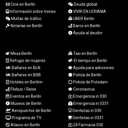
Cine en Berlín
Deuda global
RWF
Información sobre trenes
VIVIR EN UCRANIA
1694.978938
Multas de tráfico
UBER Berlin
SAR 4.341973
SBD 9.325039
Notarías en Berlín
Barco en Berlín
SCR 16.705092
Ayuda al deudor
SDG 694.263698
SEK 10.961095
SGD 1.477585
Mesa Berlín
Taxi en Berlín
SLE 28.445176
Refugio de mujeres
El tiempo en Berlín
SOS 658.791814
Bañarse en BLN
Ayuda para adicciones
SRD 43.778814
Bañarse en BRB
Policía de Berlín
STD
23929.673396
Hoteles en Berlínn
Policía de Potsdam
STN 24.499696
Flixbus / Reise
Coronavirus
SVC 10.085875
Eventos en Berlín
Emergencia in 030
SZL 18.722767
Museos de Berlín
Emergencia in 0331
THB 38.210709
Aeropuertos de Berlín
Dentistas in 030
TJS 10.633568
Programa de TV
Dentistas in 0331
TMT 4.058036
Atasco en Berlín
24 Farmacia 030
TND 3.386358