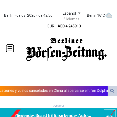
Español
ZWL 372.275202
Berlin - 09.08. 2026 - 09:42:51
Berlin 16°C
6 Idiomas
AED 4.245913
AED 4.245913
EUR
-
AFN 76.887634
ALL 93.218842
AMD
422.094755
AOA
1060.176801
ARS
1724.882567
AUD 1.638747
AWG 2.082489
AZN 1.97002
s y vuelos cancelados en China al acercarse el tifón Dolphin
Llega
BAM 1.955776
BBD 2.321671
Anuncio
BDT 142.688227
BHD 0.434695