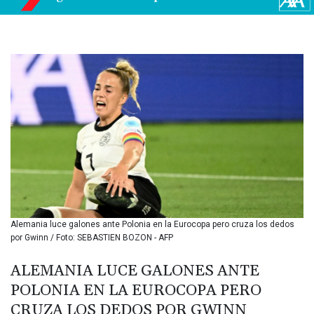
BIF 3451.157116
BMD 1.156136
BND 1.477082
BOB 13.69983
BRL 5.876989
BSD 1.152686
BTN 109.688637
BWP 15.558807
BYN 3.432357
BYR
22660.258427
BZD 2.318271
CAD 1.61333
CDF
2615.761404
Alemania luce galones ante Polonia en la Eurocopa pero cruza los dedos
CHF 0.93588
por Gwinn / Foto: SEBASTIEN BOZON - AFP
CLF 0.026829
CLP
ALEMANIA LUCE GALONES ANTE
1055.916879
POLONIA EN LA EUROCOPA PERO
CNY 7.801146
CRUZA LOS DEDOS POR GWINN
CNH 7.796152