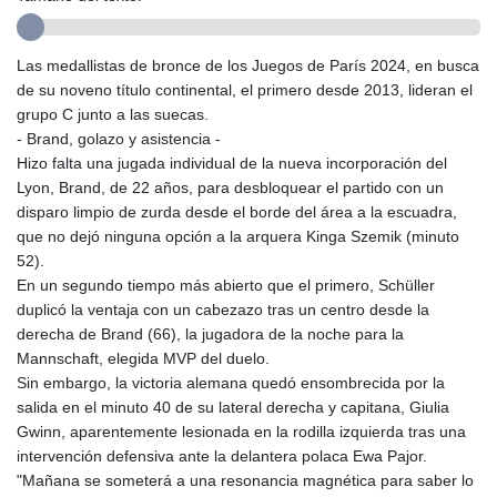
GMD 84.980421
GNF
10123.874202
Las medallistas de bronce de los Juegos de París 2024, en busca
GTQ 8.794891
de su noveno título continental, el primero desde 2013, lideran el
GYD 241.157003
grupo C junto a las suecas.
HKD 9.067746
- Brand, golazo y asistencia -
HNL 30.895616
Hizo falta una jugada individual de la nueva incorporación del
HRK 7.536622
Lyon, Brand, de 22 años, para desbloquear el partido con un
HTG 150.718127
disparo limpio de zurda desde el borde del área a la escuadra,
HUF 363.096405
que no dejó ninguna opción a la arquera Kinga Szemik (minuto
IDR
52).
20580.370421
En un segundo tiempo más abierto que el primero, Schüller
ILS 3.468234
duplicó la ventaja con un cabezazo tras un centro desde la
IMP 0.857252
derecha de Brand (66), la jugadora de la noche para la
INR 110.076256
Mannschaft, elegida MVP del duelo.
IQD
Sin embargo, la victoria alemana quedó ensombrecida por la
1509.981237
salida en el minuto 40 de su lateral derecha y capitana, Giulia
IRR
Gwinn, aparentemente lesionada en la rodilla izquierda tras una
1590322.371805
intervención defensiva ante la delantera polaca Ewa Pajor.
ISK 142.598215
"Mañana se someterá a una resonancia magnética para saber lo