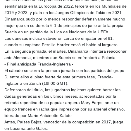
LTL 3.413768
semifinalista en la Eurocopa de 2022, tercera en los Mundiales de
LVL 0.699335
2019 y 2023, y plata en los Juegos Olímpicos de Tokio en 2021.
LYD 7.331909
Dinamarca pudo por lo menos responder defensivamente mucho
MAD 10.743067
mejor que en su derrota 6-1 de principios de junio ante la propia
MDL 20.044751
Suecia en un partido de la Liga de Naciones de la UEFA.
MGA
Las danesas incluso estuvieron cerca de empatar en el 81,
4918.938878
cuando su capitana Pernille Harder envió el balón al larguero.
MKD 61.524236
En la segunda jornada, el martes, Dinamarca intentará reaccionar
MMK
ante Alemania, mientras que Suecia se enfrentará a Polonia.
2427.363841
- Final anticipada Francia-Inglaterra -
MNT
El sábado se cierra la primera jornada con los partidos del grupo
4157.293457
D, entre ellos el plato fuerte de esta primera fase, Francia-
MOP 9.314584
Inglaterra en Zúrich (19h00 GMT).
MRU 46.338424
Defensoras del título, las jugadoras inglesas quieren borrar las
MUR 54.419742
dudas generadas en los últimos meses, acrecentadas por la
MVR 17.862733
retirada repentina de su popular arquera Mary Earps, ante un
MWK
equipo francés en racha que impresiona por su arsenal ofensivo,
1998.775164
liderado por Marie-Antoinette Katoto.
MXN 19.812061
Antes, Países Bajos, vencedor de la competición en 2017, juega
MYR 4.728715
en Lucerna ante Gales.