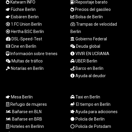
Katwarn INFO
Repostaje barato
LSL 18.827475
Füchse Berlin
Precios del gasóleo
LTL 3.401932
Eisbären Berlin
Bolsa de Berlín
LVL 0.69691
LYD 7.358163
1.FC Union Berlín
Trampas de velocidad
MAD 10.769655
Hertha BSC Berlín
Berlin
MDL 20.084174
DSL-Speed-Test
Gobierno Federal
MGA
Cine en Berlín
Deuda global
4962.784289
Información sobre trenes
VIVIR EN UCRANIA
MKD 61.534725
Multas de tráfico
UBER Berlin
MMK
Notarías en Berlín
Barco en Berlín
2418.826093
Ayuda al deudor
MNT
4142.864879
MOP 9.326933
MRU 46.275313
Mesa Berlín
Taxi en Berlín
MUR 54.081038
Refugio de mujeres
El tiempo en Berlín
MVR 17.811217
Bañarse en BLN
Ayuda para adicciones
MWK
Bañarse en BRB
Policía de Berlín
2001.516308
Hoteles en Berlínn
Policía de Potsdam
MXN 19.820025