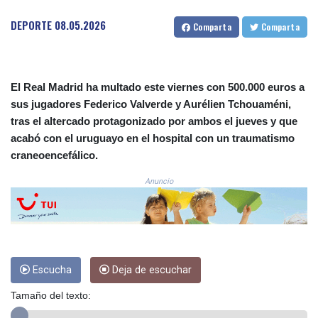
COP
DEPORTE
08.05.2026
Comparta
Comparta
3641.136324
CRC 525.082981
CUC 1.152127
CUP 30.531367
El Real Madrid ha multado este viernes con 500.000 euros a
CVE 110.279556
sus jugadores Federico Valverde y Aurélien Tchouaméni,
CZK 24.248834
tras el altercado protagonizado por ambos el jueves y que
DJF 205.552484
DKK 7.475686
acabó con el uruguayo en el hospital con un traumatismo
DOP 67.260629
craneoencefálico.
DZD 153.094981
Anuncio
EGP 57.25311
ERN 17.281906
ETB 186.307243
FJD 2.552999
FKP 0.855822
GBP 0.856474
Escucha
Deja de escuchar
GEL 3.01278
GGP 0.855822
Tamaño del texto:
GHS 13.567791