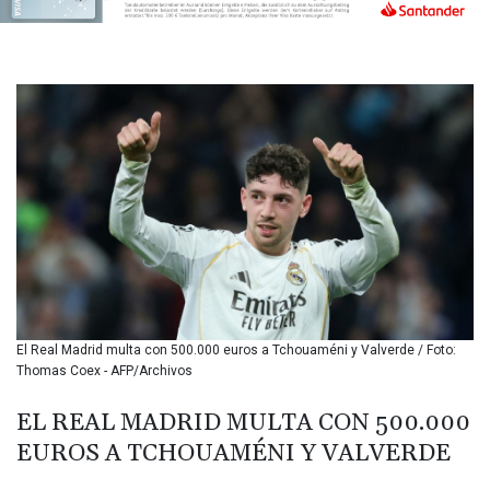
BIF 3449.795471
BMD 1.152127
BND 1.48007
BOB 13.961146
BRL 5.903154
BSD 1.154282
BTN 109.850883
BWP 15.611467
BYN 3.41754
BYR
22581.690677
BZD 2.321467
CAD 1.615317
CDF
2603.806986
El Real Madrid multa con 500.000 euros a Tchouaméni y Valverde / Foto:
CHF 0.936264
Thomas Coex - AFP/Archivos
CLF 0.026724
CLP
EL REAL MADRID MULTA CON 500.000
1055.210169
EUROS A TCHOUAMÉNI Y VALVERDE
CNY 7.775763
CNH 7.773194