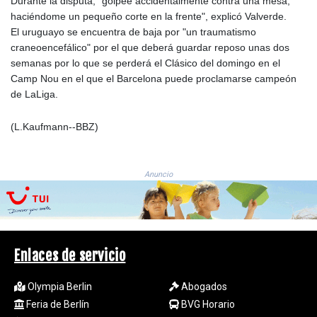
Durante la disputa, "golpeé accidentalmente contra una mesa,
ISK 142.401223
haciéndome un pequeño corte en la frente", explicó Valverde.
JEP 0.855822
El uruguayo se encuentra de baja por "un traumatismo
JMD 182.968915
craneoencefálico" por el que deberá guardar reposo unas dos
JOD 0.81682
semanas por lo que se perderá el Clásico del domingo en el
JPY 182.476764
Camp Nou en el que el Barcelona puede proclamarse campeón
KES 149.050765
de LaLiga.
KGS 100.753239
KHR
4682.906821
(L.Kaufmann--BBZ)
KMF 491.958449
KRW
1636.527559
Anuncio
KWD 0.356756
KYD 0.961952
KZT 540.905481
LAK
26081.121706
Enlaces de servicio
LBP
103366.035355
Olympia Berlin
Abogados
LKR 387.731275
Feria de Berlín
BVG Horario
LRD 208.352023