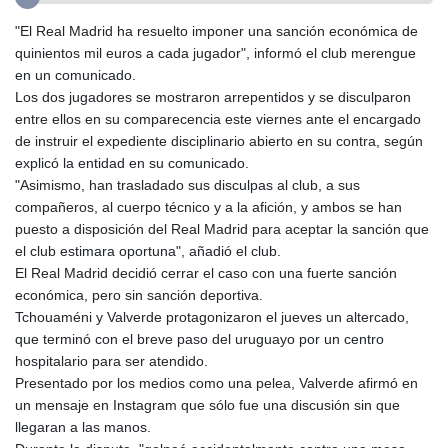
GIP 0.855822
"El Real Madrid ha resuelto imponer una sanción económica de
GMD 85.257004
quinientos mil euros a cada jugador", informó el club merengue
GNF
en un comunicado.
10136.986094
Los dos jugadores se mostraron arrepentidos y se disculparon
GTQ 8.807392
entre ellos en su comparecencia este viernes ante el encargado
GYD 241.487115
de instruir el expediente disciplinario abierto en su contra, según
HKD 9.038495
explicó la entidad en su comunicado.
HNL 30.937889
"Asimismo, han trasladado sus disculpas al club, a sus
HRK 7.53374
compañeros, al cuerpo técnico y a la afición, y ambos se han
HTG 150.917301
puesto a disposición del Real Madrid para aceptar la sanción que
HUF 365.417829
el club estimara oportuna", añadió el club.
IDR
El Real Madrid decidió cerrar el caso con una fuerte sanción
20663.399096
económica, pero sin sanción deportiva.
ILS 3.465254
Tchouaméni y Valverde protagonizaron el jueves un altercado,
IMP 0.855822
que terminó con el breve paso del uruguayo por un centro
INR 109.88556
hospitalario para ser atendido.
IQD
Presentado por los medios como una pelea, Valverde afirmó en
1512.132406
un mensaje en Instagram que sólo fue una discusión sin que
IRR
llegaran a las manos.
1584001.909458