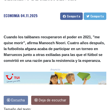
CRC 524.040432
CUC 1.15234
ECONOMíA
04.11.2025
CUP 30.537009
Comparta
Comparta
CVE 110.797088
CZK 24.246042
DJF 204.79359
DKK 7.476071
Cuando los talibanes recuperaron el poder en 2021, "me
DOP 67.179284
quise morir", afirma Manoozh Noori. Cuatro años después,
DZD 153.12335
la futbolista afgana acaba de participar en un torneo en
EGP 57.264041
Marruecos junto a otras exiliadas para las que el fútbol se
ERN 17.285099
convirtió en una razón para la resistencia y la esperanza.
ETB 185.946995
FJD 2.551799
Anuncio
FKP 0.85598
GBP 0.856476
GEL 3.013365
GGP 0.85598
GHS 13.522718
Escucha
Deja de escuchar
GIP 0.85598
GMD 85.273513
Tamaño del texto: