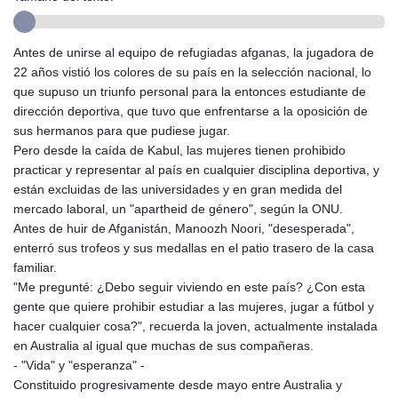
GNF
10117.544985
GTQ 8.790438
Antes de unirse al equipo de refugiadas afganas, la jugadora de
GYD 241.021217
22 años vistió los colores de su país en la selección nacional, lo
HKD 9.039583
que supuso un triunfo personal para la entonces estudiante de
HNL 30.878201
dirección deportiva, que tuvo que enfrentarse a la oposición de
HRK 7.534341
sus hermanos para que pudiese jugar.
HTG 150.632674
Pero desde la caída de Kabul, las mujeres tienen prohibido
HUF 365.29112
practicar y representar al país en cualquier disciplina deportiva, y
IDR
están excluidas de las universidades y en gran medida del
20648.779673
mercado laboral, un "apartheid de género", según la ONU.
ILS 3.465894
Antes de huir de Afganistán, Manoozh Noori, "desesperada",
IMP 0.85598
enterró sus trofeos y sus medallas en el patio trasero de la casa
INR 109.832114
familiar.
IQD
"Me pregunté: ¿Debo seguir viviendo en este país? ¿Con esta
1510.141512
gente que quiere prohibir estudiar a las mujeres, jugar a fútbol y
IRR
hacer cualquier cosa?", recuerda la joven, actualmente instalada
1584294.588378
en Australia al igual que muchas de sus compañeras.
ISK 142.406399
- "Vida" y "esperanza" -
JEP 0.85598
Constituido progresivamente desde mayo entre Australia y