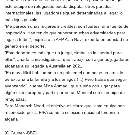
LVL 0.697039
este equipo de refugiadas pueda disputar otros partidos
LYD 7.340541
internacionales, las jugadoras siguen determinadas a llegar lo
MAD 10.750759
más lejos posible.
MDL 20.045426
"Me parecen unas mujeres increíbles, son fuertes, una fuente de
MGA
inspiración. Han tenido que superar muchas adversidades para
4953.209598
jugar a fútbol", explica a la AFP Aish Ravi, experta en equidad de
MKD 61.530604
género en el deporte.
MMK
"Este deporte es más que un juego, simboliza la libertad para
2419.273024
ellas", añade la investigadora, que trabajó con algunas jugadoras
MNT
afganas a su llegada a Australia en 2021.
4143.630364
"Es muy difícil habituarse a un país en el que no se ha crecido.
MOP 9.308979
Se extraña a la familia y a los amigos (...) Pero había que seguir
MRU 46.227284
avanzando", cuenta Mina Ahmadi, que sueña con jugar para
MUR 54.091068
algún club europeo y participar en un Mundial con el equipo de
MVR 17.814877
refugiadas.
MWK
Para Manoozh Noori, el objetivo es claro: que "este equipo sea
2000.462131
reconocido por la FIFA como la selección nacional femenina
MXN 19.827749
afgana".
MYR 4.717706
MZN 73.617371
(G.Gruner--BBZ)