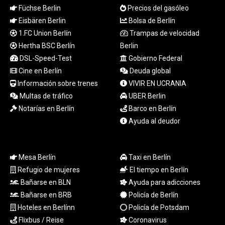
LYD 7.336566
Füchse Berlin
Precios del gasóleo
MAD 10.74989
Eisbären Berlin
Bolsa de Berlín
MDL 20.056874
1.FC Union Berlín
Trampas de velocidad
MGA
Hertha BSC Berlín
Berlin
4921.849865
DSL-Speed-Test
Gobierno Federal
MKD 61.568318
Cine en Berlín
Deuda global
MMK
Información sobre trenes
VIVIR EN UCRANIA
2421.882171
Multas de tráfico
UBER Berlin
MNT
4148.114639
Notarías en Berlín
Barco en Berlín
MOP 9.32038
Ayuda al deudor
MRU 46.367858
MUR 54.296451
MVR 17.833845
Mesa Berlín
Taxi en Berlín
MWK
Refugio de mujeres
El tiempo en Berlín
1999.984044
Bañarse en BLN
Ayuda para adicciones
MXN 19.787625
Bañarse en BRB
Policía de Berlín
MYR 4.718133
MZN 73.706953
Hoteles en Berlínn
Policía de Potsdam
NAD 18.737893
Flixbus / Reise
Coronavirus