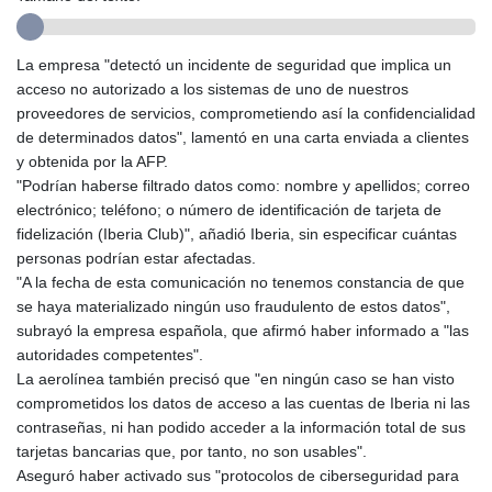
GMD 85.360325
GNF
10130.304785
La empresa "detectó un incidente de seguridad que implica un
GTQ 8.80021
acceso no autorizado a los sistemas de uno de nuestros
GYD 241.302858
proveedores de servicios, comprometiendo así la confidencialidad
HKD 9.049284
de determinados datos", lamentó en una carta enviada a clientes
HNL 30.914302
y obtenida por la AFP.
HRK 7.536546
"Podrían haberse filtrado datos como: nombre y apellidos; correo
HTG 150.809283
electrónico; teléfono; o número de identificación de tarjeta de
HUF 364.573259
fidelización (Iberia Club)", añadió Iberia, sin especificar cuántas
IDR
personas podrían estar afectadas.
20594.998152
"A la fecha de esta comunicación no tenemos constancia de que
ILS 3.463666
se haya materializado ningún uso fraudulento de estos datos",
IMP 0.857346
subrayó la empresa española, que afirmó haber informado a "las
INR 109.83378
autoridades competentes".
IQD 1510.89449
La aerolínea también precisó que "en ningún caso se han visto
IRR
comprometidos los datos de acceso a las cuentas de Iberia ni las
1585920.982023
contraseñas, ni han podido acceder a la información total de sus
ISK 142.572116
tarjetas bancarias que, por tanto, no son usables".
JEP 0.857346
Aseguró haber activado sus "protocolos de ciberseguridad para