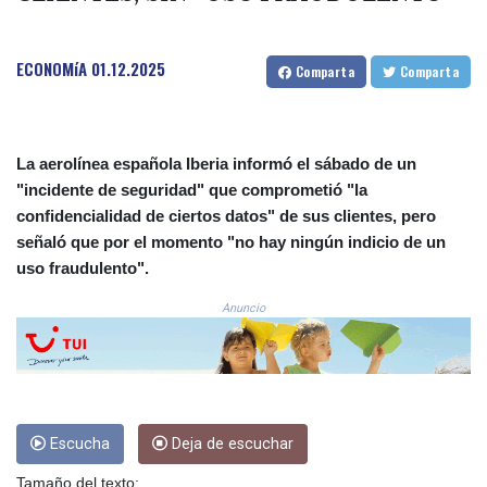
3648.558379
CRC 524.321776
ECONOMíA
01.12.2025
CUC 1.153523
Comparta
Comparta
CUP 30.568357
CVE 110.333668
CZK 24.263276
DJF 205.391597
La aerolínea española Iberia informó el sábado de un
DKK 7.475497
"incidente de seguridad" que comprometió "la
DOP 67.329861
confidencialidad de ciertos datos" de sus clientes, pero
DZD 153.461287
señaló que por el momento "no hay ningún indicio de un
EGP 57.417408
uso fraudulento".
ERN 17.302844
ETB 186.159691
Anuncio
FJD 2.553842
FKP 0.857346
GBP 0.857708
GEL 3.016476
GGP 0.857346
Escucha
Deja de escuchar
GHS 13.535365
GIP 0.857346
Tamaño del texto: