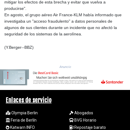
JMD 183.168441
mitigar los efectos de esta brecha y evitar que vuelva a
JOD 0.817863
producirse".
JPY 182.641857
En agosto, el grupo aéreo Air France-KLM había informado que
KES 149.279328
investigaba un "acceso fraudulento" a datos personales de
KGS 100.875887
algunos de sus clientes durante un incidente que no afectó la
KHR
seguridad de los sistemas de la aerolínea.
4684.773512
KMF 492.554315
(Y.Berger--BBZ)
KRW 1633.35962
KWD 0.3563
KYD 0.961169
Anuncio
KZT 540.560026
LAK
26041.078389
LBP
103284.103894
Enlaces de servicio
LKR 386.869037
LRD 208.186862
Olympia Berlin
Abogados
LSL 18.737893
Feria de Berlín
BVG Horario
LTL 3.406053
Katwarn INFO
Repostaje barato
LVL 0.697755