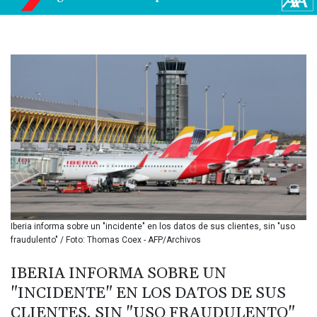
BMD 1.153523
BND 1.477975
BOB 13.708472
BRL 5.882279
BSD 1.153383
BTN 109.752598
BWP 15.568217
BYN 3.434433
BYR
22609.049164
BZD 2.319643
CAD 1.616126
CDF
2606.961815
CHF 0.934567
Iberia informa sobre un "incidente" en los datos de sus clientes, sin "uso
CLF 0.026734
fraudulento" / Foto: Thomas Coex - AFP/Archivos
CLP
1055.612189
IBERIA INFORMA SOBRE UN
CNY 7.785184
"INCIDENTE" EN LOS DATOS DE SUS
CNH 7.782807
CLIENTES, SIN "USO FRAUDULENTO"
COP