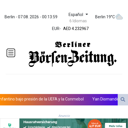
Español
ZWL 371.095165
Berlin - 07.08. 2026 - 00:14:00
Berlin 19°C
6 Idiomas
AED 4.232967
AED 4.232967
EUR
-
AFN 75.479359
ALL 93.095382
AMD
422.092766
AOA
1057.968242
ARS
1728.428661
AUD 1.638336
AWG 2.074448
AZN 1.961602
o bajo presión de la UEFA y la Conmebol
Yan Diomandé, la nueva joya
BAM 1.952566
BBD 2.320646
BDT 142.623742
Anuncio
BHD 0.434608