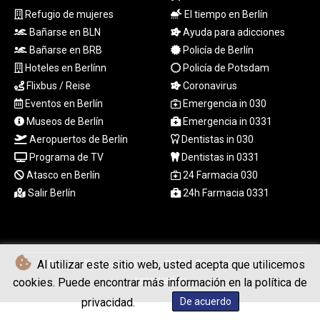
XCD 3.11461
Refugio de mujeres
El tiempo en Berlín
XCG 2.076569
Bañarse en BLN
Ayuda para adicciones
XDR 0.813514
XOF 654.872196
Bañarse en BRB
Policía de Berlín
XPF 119.331742
Hoteles en Berlínn
Policía de Potsdam
YER 272.991507
Flixbus / Reise
Coronavirus
ZAR 18.833743
Eventos en Berlín
Emergencia in 030
ZMK
Museos de Berlín
Emergencia in 0331
10373.622108
Aeropuertos de Berlín
Dentistas in 030
ZMW 21.920498
Programa de TV
Dentistas in 0331
ZWL 371.095165
Atasco en Berlín
24 Farmacia 030
AED 4.232967
AED 4.232967
Salir Berlín
24h Farmacia 0331
AFN 75.479359
ALL 93.095382
AMD
422.092766
Al utilizar este sitio web, usted acepta que utilicemos
© Berliner Boersenzeitung - 2026 - Todos los derechos
AOA
reservados
cookies. Puede encontrar más información en la política de
1057.968242
ARS
privacidad.
De acuerdo
1728.428661