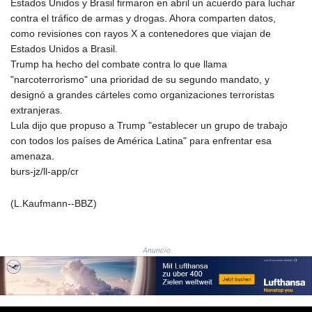
Estados Unidos y Brasil firmaron en abril un acuerdo para luchar
RUB 93.901208
contra el tráfico de armas y drogas. Ahora comparten datos,
RWF
como revisiones con rayos X a contenedores que viajan de
1692.588862
Estados Unidos a Brasil.
SAR 4.32768
Trump ha hecho del combate contra lo que llama
SBD 9.298537
"narcoterrorismo" una prioridad de su segundo mandato, y
SCR 16.618402
designó a grandes cárteles como organizaciones terroristas
SDG 692.059091
extranjeras.
SEK 10.953862
Lula dijo que propuso a Trump "establecer un grupo de trabajo
SGD 1.478943
con todos los países de América Latina" para enfrentar esa
SLE 28.350098
amenaza.
SOS 658.506319
burs-jz/ll-app/cr
SRD 43.640038
STD
(L.Kaufmann--BBZ)
23853.821162
STN 24.459377
SVC 10.0813
Anuncio
SZL 18.777732
THB 38.150825
TJS 10.628901
TMT 4.033648