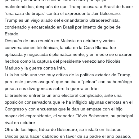
LSL 18.793369
malentendidos, después de que Trump acusara a Brasil de hacer
LTL 3.402947
"una caza de brujas" contra el expresidente Jair Bolsonaro.
LVL 0.697118
Trump es un viejo aliado del exmandatario ultraderechista,
LYD 7.344833
condenado y encarcelado en Brasil por intento de golpe de
MAD 10.750192
Estado.
MDL 20.047704
Después de una reunión en Malasia en octubre y varias
MGA
conversaciones telefónicas, la cita en la Casa Blanca fue
4953.772522
aplazada y negociada diplomáticamente, y en medio se cruzaron
MKD 61.427977
hechos como la captura del presidente venezolano Nicolás
MMK
Maduro y la guerra contra Irán.
2419.54797
Lula ha sido una voz muy crítica de la política exterior de Trump,
MNT
pero este jueves aseguró que no iba a "pelear" con su homólogo
4144.10128
pese a sus divergencias sobre la guerra en Irán.
MOP 9.310037
El brasileño enfrenta un año electoral complicado, ante una
MRU 46.191483
oposición conservadora que le ha infligido algunas derrotas en el
MUR 54.096679
Congreso y con encuestas que le dan un empate con el hijo
MVR 17.805023
mayor del expresidente, el senador Flávio Bolsonaro, su principal
MWK
rival en octubre.
1997.873162
Otro de los hijos, Eduardo Bolsonaro, se instaló en Estados
MXN 19.839187
Unidos para hacer cabildeo en favor de su padre el año pasado,