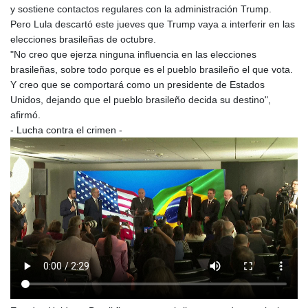
MYR 4.713377
y sostiene contactos regulares con la administración Trump.
MZN 73.654852
Pero Lula descartó este jueves que Trump vaya a interferir en las
NAD 18.793287
elecciones brasileñas de octubre.
NGN
"No creo que ejerza ninguna influencia en las elecciones
1570.218621
brasileñas, sobre todo porque es el pueblo brasileño el que vota.
NIO 42.399764
Y creo que se comportará como un presidente de Estados
NOK 10.999988
Unidos, dejando que el pueblo brasileño decida su destino",
NPR 175.441856
afirmó.
NZD 1.96294
- Lucha contra el crimen -
OMR 0.443115
PAB 1.152181
PEN 3.894648
PGK 5.090567
PHP 70.070805
PKR 319.87712
PLN 4.300443
PYG
6853.617163
QAR 4.211823
RON 5.256075
RSD 117.326118