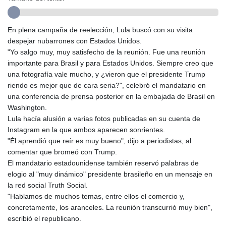
GIP 0.856077
GMD 85.282572
GNF
En plena campaña de reelección, Lula buscó con su visita
10118.69464
despejar nubarrones con Estados Unidos.
GTQ 8.791437
"Yo salgo muy, muy satisfecho de la reunión. Fue una reunión
GYD 241.048608
importante para Brasil y para Estados Unidos. Siempre creo que
HKD 9.04099
una fotografía vale mucho, y ¿vieron que el presidente Trump
HNL 30.88171
riendo es mejor que de cara seria?", celebró el mandatario en
HRK 7.536585
una conferencia de prensa posterior en la embajada de Brasil en
HTG 150.649793
Washington.
HUF 364.625083
Lula hacía alusión a varias fotos publicadas en su cuenta de
IDR
Instagram en la que ambos aparecen sonrientes.
20648.821428
"Él aprendió que reír es muy bueno", dijo a periodistas, al
ILS 3.46629
comentar que bromeó con Trump.
IMP 0.856077
El mandatario estadounidense también reservó palabras de
INR 109.809273
elogio al "muy dinámico" presidente brasileño en un mensaje en
IQD
la red social Truth Social.
1509.393123
"Hablamos de muchos temas, entre ellos el comercio y,
IRR
concretamente, los aranceles. La reunión transcurrió muy bien",
1584474.640687
escribió el republicano.
ISK 142.41109