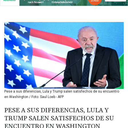
BIF 3445.888043
BMD 1.152471
BND 1.477446
BOB 13.935975
BRL 5.897421
BSD 1.152186
BTN 109.652359
BWP 15.583119
BYN 3.411334
BYR
22588.429982
BZD 2.317251
CAD 1.615251
CDF
2604.584378
Pese a sus diferencias, Lula y Trump salen satisfechos de su encuentro
CHF 0.936272
en Washington / Foto: Saul Loeb - AFP
CLF 0.026727
CLP
PESE A SUS DIFERENCIAS, LULA Y
1055.271199
TRUMP SALEN SATISFECHOS DE SU
CNY 7.778084
ENCUENTRO EN WASHINGTON
CNH 7.777151