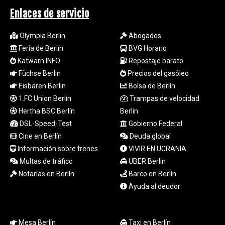
TND 3.379417
Enlaces de servicio
TRY 54.852312
TTD 7.801044
Olympia Berlin
Abogados
TWD 37.188047
Feria de Berlín
BVG Horario
TZS
Katwarn INFO
Repostaje barato
3059.807971
UAH 51.592237
Füchse Berlin
Precios del gasóleo
UGX 4291.87184
Eisbären Berlin
Bolsa de Berlín
USD 1.152471
1.FC Union Berlín
Trampas de velocidad
UYU 46.403133
Hertha BSC Berlín
Berlin
UZS
DSL-Speed-Test
Gobierno Federal
13731.254005
Cine en Berlín
Deuda global
VES 869.206532
Información sobre trenes
VIVIR EN UCRANIA
VND
30235.07452
Multas de tráfico
UBER Berlin
VUV 137.540809
Notarías en Berlín
Barco en Berlín
WST 3.145342
Ayuda al deudor
XAF 654.86936
XAG 0.018742
XAU 0.000271
Mesa Berlín
Taxi en Berlín