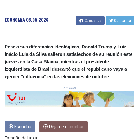
COP
3641.324061
CRC 524.099988
ECONOMíA
08.05.2026
Comparta
Comparta
CUC 1.152471
CUP 30.540479
CVE 110.809379
CZK 24.24407
Pese a sus diferencias ideológicas, Donald Trump y Luiz
DJF 204.817306
Inácio Lula da Silva salieron satisfechos de su reunión este
DKK 7.476217
jueves en la Casa Blanca, mientras el presidente
DOP 67.193733
izquierdista de Brasil descartó que el republicano vaya a
DZD 153.365094
ejercer "influencia" en las elecciones de octubre.
EGP 57.264782
ERN 17.287064
Anuncio
ETB 185.968128
FJD 2.552089
FKP 0.856077
GBP 0.85641
GEL 3.013725
Escucha
Deja de escuchar
GGP 0.856077
GHS 13.524239
Tamaño del texto: