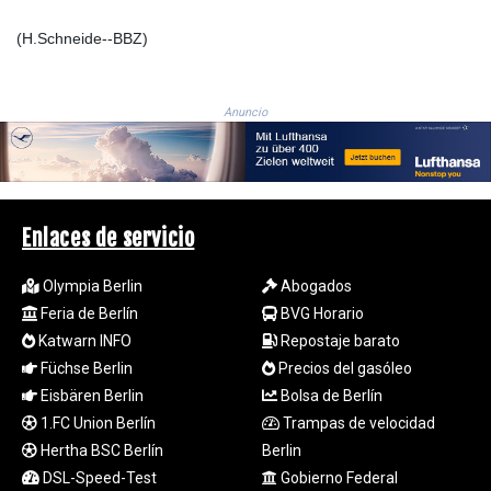
1694.978938
(H.Schneide--BBZ)
SAR 4.341973
SBD 9.325039
SCR 16.705092
Anuncio
SDG 694.263698
SEK 10.961095
SGD 1.477585
SLE 28.445176
SOS 658.791814
Enlaces de servicio
SRD 43.778814
STD
Olympia Berlin
Abogados
23929.673396
STN 24.499696
Feria de Berlín
BVG Horario
SVC 10.085875
Katwarn INFO
Repostaje barato
SZL 18.722767
Füchse Berlin
Precios del gasóleo
THB 38.210709
Eisbären Berlin
Bolsa de Berlín
TJS 10.633568
1.FC Union Berlín
Trampas de velocidad
TMT 4.058036
Hertha BSC Berlín
Berlin
TND 3.386358
DSL-Speed-Test
Gobierno Federal
TRY 55.144784