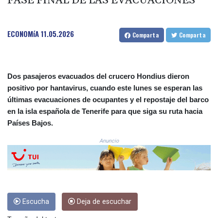
FASE FINAL DE LAS EVACUACIONES
COP 3633.55485
CRC 523.993489
CUC 1.156136
ECONOMíA
11.05.2026
Comparta
Comparta
CUP 30.637594
CVE 110.26363
CZK 24.258158
DJF 205.267449
Dos pasajeros evacuados del crucero Hondius dieron
DKK 7.477932
positivo por hantavirus, cuando este lunes se esperan las
DOP 67.289164
últimas evacuaciones de ocupantes y el repostaje del barco
DZD 152.967099
en la isla española de Tenerife para que siga su ruta hacia
EGP 57.293288
Países Bajos.
ERN 17.342035
ETB 186.049588
Anuncio
FJD 2.553384
FKP 0.8566
GBP 0.858527
GEL 3.017966
GGP 0.8566
GHS 13.526832
Escucha
Deja de escuchar
GIP 0.8566