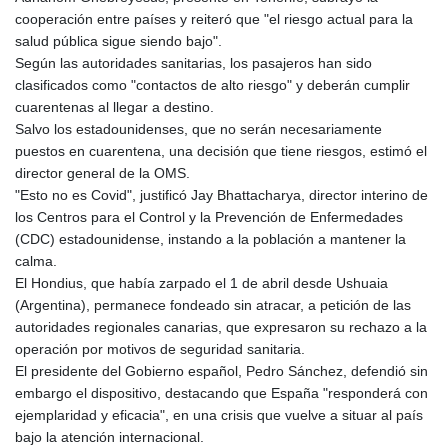
NAD 18.726567
cooperación entre países y reiteró que "el riesgo actual para la
NGN
salud pública sigue siendo bajo".
1577.963717
Según las autoridades sanitarias, los pasajeros han sido
NIO 42.419473
clasificados como "contactos de alto riesgo" y deberán cumplir
NOK 10.99759
cuarentenas al llegar a destino.
NPR 175.501819
Salvo los estadounidenses, que no serán necesariamente
NZD 1.966719
puestos en cuarentena, una decisión que tiene riesgos, estimó el
OMR 0.442445
director general de la OMS.
PAB 1.152686
"Esto no es Covid", justificó Jay Bhattacharya, director interino de
PEN 3.903651
los Centros para el Control y la Prevención de Enfermedades
PGK 5.093937
(CDC) estadounidense, instando a la población a mantener la
PHP 70.183258
calma.
PKR 320.014324
El Hondius, que había zarpado el 1 de abril desde Ushuaia
PLN 4.299905
(Argentina), permanece fondeado sin atracar, a petición de las
PYG
autoridades regionales canarias, que expresaron su rechazo a la
6853.914834
operación por motivos de seguridad sanitaria.
QAR 4.213648
El presidente del Gobierno español, Pedro Sánchez, defendió sin
RON 5.244583
embargo el dispositivo, destacando que España "responderá con
RSD 117.338542
ejemplaridad y eficacia", en una crisis que vuelve a situar al país
RUB 94.338828
bajo la atención internacional.
RWF