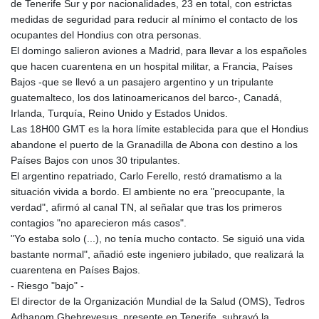
de Tenerife Sur y por nacionalidades, 23 en total, con estrictas
LTL 3.413768
medidas de seguridad para reducir al mínimo el contacto de los
LVL 0.699335
ocupantes del Hondius con otra personas.
LYD 7.331909
El domingo salieron aviones a Madrid, para llevar a los españoles
MAD 10.743067
que hacen cuarentena en un hospital militar, a Francia, Países
MDL 20.044751
Bajos -que se llevó a un pasajero argentino y un tripulante
MGA
guatemalteco, los dos latinoamericanos del barco-, Canadá,
4918.938878
Irlanda, Turquía, Reino Unido y Estados Unidos.
MKD 61.524236
Las 18H00 GMT es la hora límite establecida para que el Hondius
MMK
abandone el puerto de la Granadilla de Abona con destino a los
2427.596601
Países Bajos con unos 30 tripulantes.
MNT 4159.0218
El argentino repatriado, Carlo Ferello, restó dramatismo a la
MOP 9.314584
situación vivida a bordo. El ambiente no era "preocupante, la
MRU 46.338424
verdad", afirmó al canal TN, al señalar que tras los primeros
MUR 54.419742
contagios "no aparecieron más casos".
MVR 17.862733
"Yo estaba solo (...), no tenía mucho contacto. Se siguió una vida
MWK
bastante normal", añadió este ingeniero jubilado, que realizará la
1998.775164
cuarentena en Países Bajos.
MXN 19.812061
- Riesgo "bajo" -
MYR 4.728715
El director de la Organización Mundial de la Salud (OMS), Tedros
MZN 73.882892
Adhanom Ghebreyesus, presente en Tenerife, subrayó la