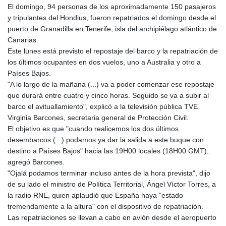
JEP 0.8566
El domingo, 94 personas de los aproximadamente 150 pasajeros
JMD 183.057725
y tripulantes del Hondius, fueron repatriados el domingo desde el
JOD 0.819746
puerto de Granadilla en Tenerife, isla del archipiélago atlántico de
JPY 182.445186
Canarias.
KES 149.158147
Este lunes está previsto el repostaje del barco y la repatriación de
KGS 101.104505
los últimos ocupantes en dos vuelos, uno a Australia y otro a
KHR
Países Bajos.
4681.941823
"A lo largo de la mañana (...) va a poder comenzar ese repostaje
KMF 492.514185
que durará entre cuatro y cinco horas. Seguido se va a subir al
KRW
barco el avituallamiento", explicó a la televisión pública TVE
1627.677557
Virginia Barcones, secretaria general de Protección Civil.
KWD 0.356853
El objetivo es que "cuando realicemos los dos últimos
KYD 0.960588
desembarcos (...) podamos ya dar la salida a este buque con
KZT 540.233287
destino a Países Bajos" hacia las 19H00 locales (18H00 GMT),
LAK
agregó Barcones.
26025.676609
"Ojalá podamos terminar incluso antes de la hora prevista", dijo
LBP
de su lado el ministro de Política Territorial, Ángel Víctor Torres, a
103223.017367
la radio RNE, quien aplaudió que España haya "estado
LKR 386.635196
tremendamente a la altura" con el dispositivo de repatriación.
LRD 208.057415
Las repatriaciones se llevan a cabo en avión desde el aeropuerto
LSL 18.726567