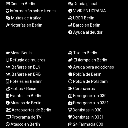
Cine en Berlín
Deuda global
TTD 7.812903
TWD 37.286072
Información sobre trenes
VIVIR EN UCRANIA
TZS
Multas de tráfico
UBER Berlin
3051.762079
Notarías en Berlín
Barco en Berlín
UAH 51.625959
Ayuda al deudor
UGX
4293.946644
USD 1.156136
Mesa Berlín
Taxi en Berlín
UYU 46.399423
Refugio de mujeres
El tiempo en Berlín
UZS
13785.828699
Bañarse en BLN
Ayuda para adicciones
VES 873.763846
Bañarse en BRB
Policía de Berlín
VND
Hoteles en Berlínn
Policía de Potsdam
30295.956222
Flixbus / Reise
Coronavirus
VUV 138.059733
Eventos en Berlín
Emergencia in 030
WST 3.160483
Museos de Berlín
Emergencia in 0331
XAF 655.948849
Aeropuertos de Berlín
Dentistas in 030
XAG 0.018188
XAU 0.000266
Programa de TV
Dentistas in 0331
XCD 3.124515
Atasco en Berlín
24 Farmacia 030