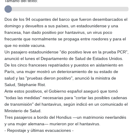
Tamaño del texto:
GMD 84.980421
GNF
10123.874202
Dos de los 94 ocupantes del barco que fueron desembarcados el
GTQ 8.794891
domingo y devueltos a sus países, un estadounidense y una
GYD 241.157003
francesa, han dado positivo por hantavirus, un virus poco
HKD 9.067746
frecuente que normalmente se propaga entre roedores y para el
HNL 30.895616
que no existe vacuna.
HRK 7.536622
Un pasajero estadounidense "dio positivo leve en la prueba PCR",
HTG 150.718127
anunció el lunes el Departamento de Salud de Estados Unidos.
HUF 363.096405
De los cinco franceses repatriados y puestos en aislamiento en
IDR
París, una mujer mostró un deterioramiento de su estado de
20580.370421
salud y las "pruebas dieron positivo", anunció la ministra de
ILS 3.468234
Salud, Stéphanie Rist.
IMP 0.8566
Ante estos positivos, el Gobierno español aseguró que tomó
INR 110.076256
"todas las medidas" necesarias para "cortar las posibles cadenas
IQD
de transmisión" del hantavirus, según indicó en un comunicado el
1509.981237
Ministerio de Salud.
IRR
Tres pasajeros a bordo del Hondius —un matrimonio neerlandés
1590322.371805
y una mujer alemana— murieron por el hantavirus.
ISK 142.598215
- Repostaje y últimas evacuaciones -