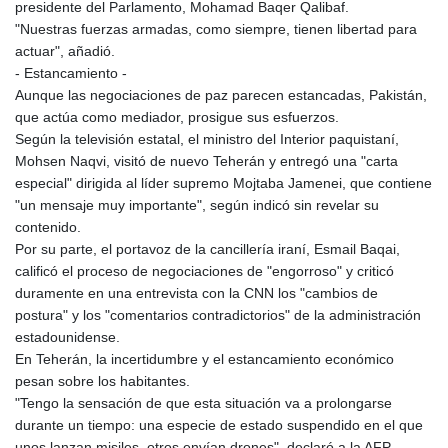
150.666939
presidente del Parlamento, Mohamad Baqer Qalibaf.
HUF
"Nuestras fuerzas armadas, como siempre, tienen libertad para
363.033032
actuar", añadió.
IDR
- Estancamiento -
20546.50216
Aunque las negociaciones de paz parecen estancadas, Pakistán,
ILS 3.468101
que actúa como mediador, prosigue sus esfuerzos.
IMP 0.857019
Según la televisión estatal, el ministro del Interior paquistaní,
INR 110.072122
Mohsen Naqvi, visitó de nuevo Teherán y entregó una "carta
IQD
especial" dirigida al líder supremo Mojtaba Jamenei, que contiene
1509.468404
"un mensaje muy importante", según indicó sin revelar su
IRR
contenido.
1589307.85432
Por su parte, el portavoz de la cancillería iraní, Esmail Baqai,
ISK 142.587462
calificó el proceso de negociaciones de "engorroso" y criticó
JEP 0.857019
duramente en una entrevista con la CNN los "cambios de
JMD
postura" y los "comentarios contradictorios" de la administración
182.994762
estadounidense.
JOD 0.819159
En Teherán, la incertidumbre y el estancamiento económico
JPY
pesan sobre los habitantes.
182.969975
"Tengo la sensación de que esta situación va a prolongarse
KES
durante un tiempo: una especie de estado suspendido en el que
149.450928
unos lanzan misiles, otros envían drones", declaró a la AFP