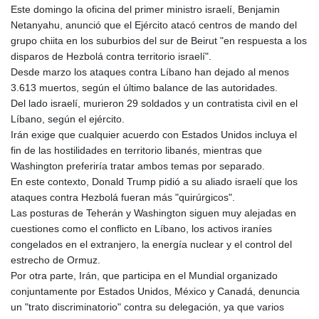
LTL 3.41159
Este domingo la oficina del primer ministro israelí, Benjamin
LVL 0.698888
Netanyahu, anunció que el Ejército atacó centros de mando del
LYD 7.329387
grupo chiita en los suburbios del sur de Beirut "en respuesta a los
MAD
disparos de Hezbolá contra territorio israelí".
10.739418
Desde marzo los ataques contra Líbano han dejado al menos
MDL 20.037856
3.613 muertos, según el último balance de las autoridades.
MGA
Del lado israelí, murieron 29 soldados y un contratista civil en el
4917.246994
Líbano, según el ejército.
MKD 61.540878
Irán exige que cualquier acuerdo con Estados Unidos incluya el
MMK
fin de las hostilidades en territorio libanés, mientras que
2425.815605
Washington preferiría tratar ambos temas por separado.
MNT
En este contexto, Donald Trump pidió a su aliado israelí que los
4152.793668
ataques contra Hezbolá fueran más "quirúrgicos".
MOP 9.311421
Las posturas de Teherán y Washington siguen muy alejadas en
MRU
cuestiones como el conflicto en Líbano, los activos iraníes
46.322486
congelados en el extranjero, la energía nuclear y el control del
MUR
estrecho de Ormuz.
54.303818
Por otra parte, Irán, que participa en el Mundial organizado
MVR
conjuntamente por Estados Unidos, México y Canadá, denuncia
17.850835
un "trato discriminatorio" contra su delegación, ya que varios
MWK