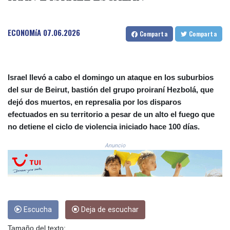
CLF 0.026803
CLP
ECONOMíA
07.06.2026
1054.878725
Comparta
Comparta
CNY 7.796165
CNH 7.792791
COP
3648.389022
Israel llevó a cabo el domingo un ataque en los suburbios
CRC 523.81326
del sur de Beirut, bastión del grupo proiraní Hezbolá, que
CUC 1.155398
dejó dos muertos, en represalia por los disparos
CUP 30.61805
efectuados en su territorio a pesar de un alto el fuego que
CVE 110.22332
no detiene el ciclo de violencia iniciado hace 100 días.
CZK 24.264051
DJF
Anuncio
205.196847
DKK 7.475264
DOP 67.26602
DZD
153.587771
Escucha
Deja de escuchar
EGP 57.609419
ERN 17.330971
Tamaño del texto: