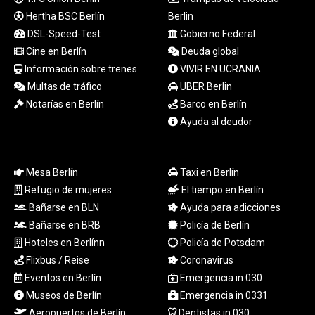
319.904254
Hertha BSC Berlín
Berlin
PLN 4.298497
DSL-Speed-Test
Gobierno Federal
PYG
Cine en Berlín
Deuda global
6851.557409
Información sobre trenes
VIVIR EN UCRANIA
QAR 4.212107
Multas de tráfico
UBER Berlin
RON 5.248053
RSD
Notarías en Berlín
Barco en Berlín
117.311005
Ayuda al deudor
RUB 95.047204
RWF
1694.395945
Mesa Berlín
Taxi en Berlín
SAR 4.326684
Refugio de mujeres
El tiempo en Berlín
SBD 9.31909
Bañarse en BLN
Ayuda para adicciones
SCR 17.004942
Bañarse en BRB
Policía de Berlín
SDG
693.751675
Hoteles en Berlínn
Policía de Potsdam
SEK 10.958327
Flixbus / Reise
Coronavirus
SGD 1.477899
Eventos en Berlín
Emergencia in 030
SLE 28.42391
Museos de Berlín
Emergencia in 0331
SOS 658.56522
Aeropuertos de Berlín
Dentistas in 030