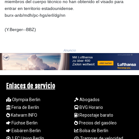
miembros del cuerpo técnico no han obtenido el visado para
1998.087679
entrar en territorio estadounidense.
MXN
burx-anb/mdh/pc-hgs/erl/dg/nn
19.811612
MYR 4.723385
(Y.Berger--BBZ)
MZN
73.835683
NAD 18.719883
Anuncio
NGN
1573.640789
NIO 42.405066
NOK 10.986386
NPR
Enlaces de servicio
175.441455
NZD 1.961282
Olympia Berlin
Abogados
OMR 0.444252
Feria de Berlín
BVG Horario
PAB 1.152294
Katwarn INFO
Repostaje barato
PEN 3.902292
PGK 5.092273
Füchse Berlin
Precios del gasóleo
PHP 70.184643
Eisbären Berlin
Bolsa de Berlín
PKR
1.FC Union Berlín
Trampas de velocidad