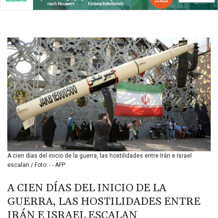
142.639766
BHD 0.434545
BIF
3449.985005
BMD 1.155398
BND 1.47658
BOB 13.695177
BRL 5.874733
BSD 1.152289
BTN
109.648538
BWP
15.553455
BYN 3.431177
BYR
A cien días del inicio de la guerra, las hostilidades entre Irán e Israel
22645.802735
escalan / Foto: - - AFP
BZD 2.317474
CAD 1.612324
A CIEN DÍAS DEL INICIO DE LA
CDF
GUERRA, LAS HOSTILIDADES ENTRE
2614.086957
IRÁN E ISRAEL ESCALAN
CHF 0.934654