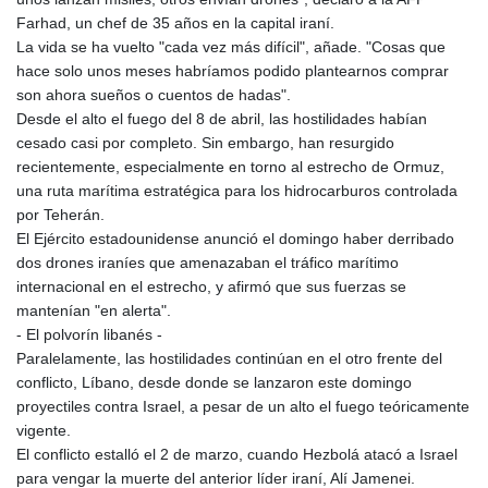
KGS 101.03906
Farhad, un chef de 35 años en la capital iraní.
KHR
La vida se ha vuelto "cada vez más difícil", añade. "Cosas que
4680.351701
hace solo unos meses habríamos podido plantearnos comprar
KMF
son ahora sueños o cuentos de hadas".
492.199617
Desde el alto el fuego del 8 de abril, las hostilidades habían
KRW
cesado casi por completo. Sin embargo, han resurgido
1636.950761
recientemente, especialmente en torno al estrecho de Ormuz,
KWD 0.356741
una ruta marítima estratégica para los hidrocarburos controlada
KYD 0.960262
por Teherán.
KZT
El Ejército estadounidense anunció el domingo haber derribado
540.040464
dos drones iraníes que amenazaban el tráfico marítimo
LAK
internacional en el estrecho, y afirmó que sus fuerzas se
26016.724996
mantenían "en alerta".
LBP
- El polvorín libanés -
103187.513486
Paralelamente, las hostilidades continúan en el otro frente del
LKR
conflicto, Líbano, desde donde se lanzaron este domingo
386.502211
proyectiles contra Israel, a pesar de un alto el fuego teóricamente
LRD
vigente.
207.987652
El conflicto estalló el 2 de marzo, cuando Hezbolá atacó a Israel
LSL 18.720126
para vengar la muerte del anterior líder iraní, Alí Jamenei.