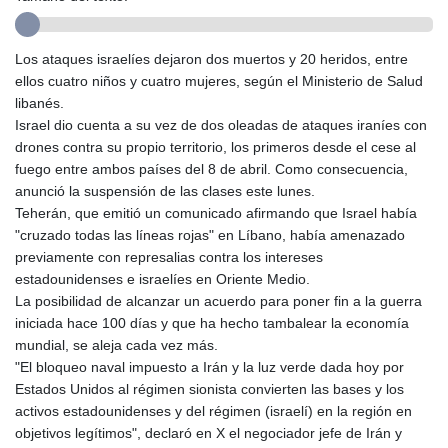
ETB
185.985596
FJD 2.552261
Los ataques israelíes dejaron dos muertos y 20 heridos, entre
FKP 0.857019
ellos cuatro niños y cuatro mujeres, según el Ministerio de Salud
GBP 0.856098
libanés.
GEL 3.015386
Israel dio cuenta a su vez de dos oleadas de ataques iraníes con
GGP 0.857019
drones contra su propio territorio, los primeros desde el cese al
GHS 13.519372
fuego entre ambos países del 8 de abril. Como consecuencia,
GIP 0.857019
anunció la suspensión de las clases este lunes.
GMD
Teherán, que emitió un comunicado afirmando que Israel había
84.920858
"cruzado todas las líneas rojas" en Líbano, había amenazado
GNF
previamente con represalias contra los intereses
10120.260724
estadounidenses e israelíes en Oriente Medio.
GTQ 8.791676
La posibilidad de alcanzar un acuerdo para poner fin a la guerra
GYD
iniciada hace 100 días y que ha hecho tambalear la economía
241.024009
mundial, se aleja cada vez más.
HKD 9.064594
"El bloqueo naval impuesto a Irán y la luz verde dada hoy por
HNL 30.884989
Estados Unidos al régimen sionista convierten las bases y los
HRK 7.534375
activos estadounidenses y del régimen (israelí) en la región en
HTG
objetivos legítimos", declaró en X el negociador jefe de Irán y