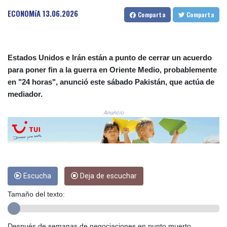
3675.544784
ECONOMíA
13.06.2026
Comparta
Comparta
CRC 522.915026
CUC 1.154855
CUP 30.603652
CVE 110.186265
Estados Unidos e Irán están a punto de cerrar un acuerdo
CZK 24.201154
para poner fin a la guerra en Oriente Medio, probablemente
DJF 205.338828
en "24 horas", anunció este sábado Pakistán, que actúa de
DKK 7.47541
mediador.
DOP 67.250199
DZD 153.530983
Anuncio
EGP 57.54318
ERN 17.322822
ETB 186.117873
FJD 2.553963
FKP 0.857848
Escucha
Deja de escuchar
GBP 0.857774
GEL 3.019946
Tamaño del texto:
GGP 0.857848
GHS 13.520339
GIP 0.857848
Después de semanas de negociaciones en punto muerto,