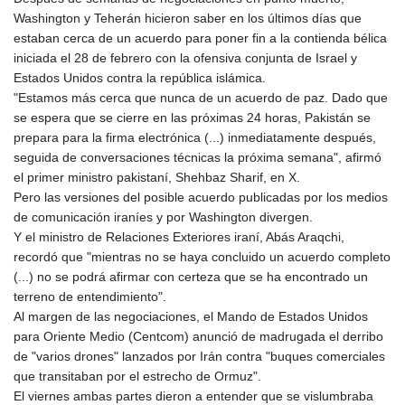
GMD 84.878181
Washington y Teherán hicieron saber en los últimos días que
GNF
estaban cerca de un acuerdo para poner fin a la contienda bélica
10128.411837
iniciada el 28 de febrero con la ofensiva conjunta de Israel y
GTQ 8.795715
Estados Unidos contra la república islámica.
GYD 241.227629
"Estamos más cerca que nunca de un acuerdo de paz. Dado que
HKD 9.058306
se espera que se cierre en las próximas 24 horas, Pakistán se
HNL 30.907112
prepara para la firma electrónica (...) inmediatamente después,
HRK 7.534038
seguida de conversaciones técnicas la próxima semana", afirmó
HTG 150.767698
el primer ministro pakistaní, Shehbaz Sharif, en X.
HUF 362.223087
Pero las versiones del posible acuerdo publicadas por los medios
IDR
de comunicación iraníes y por Washington divergen.
20682.294394
Y el ministro de Relaciones Exteriores iraní, Abás Araqchi,
ILS 3.477385
recordó que "mientras no se haya concluido un acuerdo completo
IMP 0.857848
(...) no se podrá afirmar con certeza que se ha encontrado un
INR 109.932764
terreno de entendimiento".
IQD
Al margen de las negociaciones, el Mando de Estados Unidos
1510.627108
para Oriente Medio (Centcom) anunció de madrugada el derribo
IRR
de "varios drones" lanzados por Irán contra "buques comerciales
1587694.361999
que transitaban por el estrecho de Ormuz".
ISK 141.792902
El viernes ambas partes dieron a entender que se vislumbraba