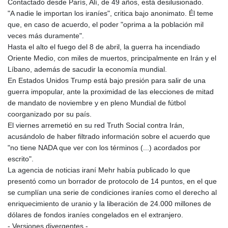
Contactado desde París, Alí, de 49 años, está desilusionado.
LTL 3.409986
"A nadie le importan los iraníes", critica bajo anonimato. Él teme
LVL 0.69856
que, en caso de acuerdo, el poder "oprima a la población mil
LYD 7.339597
veces más duramente".
MAD 10.74762
Hasta el alto el fuego del 8 de abril, la guerra ha incendiado
MDL 20.03577
Oriente Medio, con miles de muertos, principalmente en Irán y el
MGA
Líbano, además de sacudir la economía mundial.
4908.365176
En Estados Unidos Trump está bajo presión para salir de una
MKD 61.481068
guerra impopular, ante la proximidad de las elecciones de mitad
MMK
de mandato de noviembre y en pleno Mundial de fútbol
2424.552772
coorganizado por su país.
MNT
El viernes arremetió en su red Truth Social contra Irán,
4152.673297
acusándolo de haber filtrado información sobre el acuerdo que
MOP 9.316283
"no tiene NADA que ver con los términos (...) acordados por
MRU 46.240358
escrito".
MUR 54.209096
La agencia de noticias iraní Mehr había publicado lo que
MVR 17.842347
presentó como un borrador de protocolo de 14 puntos, en el que
MWK
se cumplían una serie de condiciones iraníes como el derecho al
1999.510632
enriquecimiento de uranio y la liberación de 24.000 millones de
MXN 19.917775
dólares de fondos iraníes congelados en el extranjero.
MYR 4.721853
- Versiones divergentes -