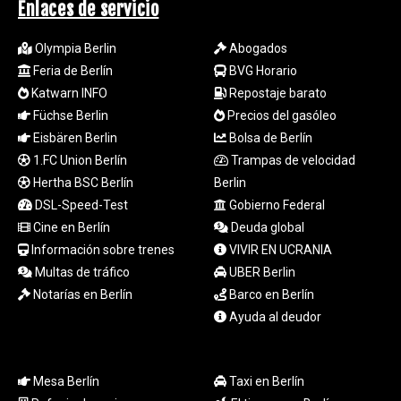
Enlaces de servicio
TTD 7.82126
TWD 37.289687
Olympia Berlin
Abogados
TZS
Feria de Berlín
BVG Horario
3055.166026
UAH 51.602087
Katwarn INFO
Repostaje barato
UGX
Füchse Berlin
Precios del gasóleo
4300.926733
Eisbären Berlin
Bolsa de Berlín
USD 1.154855
1.FC Union Berlín
Trampas de velocidad
UYU 46.366868
Hertha BSC Berlín
Berlin
UZS
DSL-Speed-Test
Gobierno Federal
13708.204675
Cine en Berlín
Deuda global
VES 871.004473
VND
Información sobre trenes
VIVIR EN UCRANIA
30288.376519
Multas de tráfico
UBER Berlin
VUV 137.825311
Notarías en Berlín
Barco en Berlín
WST 3.151849
Ayuda al deudor
XAF 655.468764
XAG 0.018606
XAU 0.000271
Mesa Berlín
Taxi en Berlín
XCD 3.121053