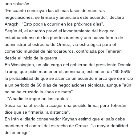
JEP 0.857848
una solución.
JMD 183.243508
"En cuanto concluyan las últimas fases de nuestras
JOD 0.818791
negociaciones, se firmará y anunciará este acuerdo", declaró
JPY 182.181232
Araqchi. "Esto podría ocurrir en los próximos días".
KES 149.439303
Según él, el acuerdo prevé el levantamiento del bloqueo
KGS 100.991685
estadounidense de los puertos iraníes y una nueva forma de
KHR
administrar el estrecho de Ormuz, vía estratégica para el
4673.518854
comercio mundial de hidrocarburos, controlada por Teherán
KMF 493.12343
desde el inicio de la guerra.
KRW
En Washington, un alto cargo del gobierno del presidente Donald
1638.640772
Trump, que pidió mantener el anonimato, estimó en un "80-85%"
KWD 0.357023
la probabilidad de que se alcance un acuerdo marco que dé inicio
KYD 0.961017
a un periodo de 60 días de negociaciones técnicas, aunque "aún
KZT 541.135669
no se ha cruzado la línea de meta".
LAK
- "A nadie le importan los iraníes" -
26067.486096
Suiza se ha ofrecido a acoger una posible firma, pero Teherán
LBP
dice que se firmaría "a distancia".
103263.512096
En Irán el diario conservador Kayhan estimó que el país debe
LKR 386.906578
mantener el control del estrecho de Ormuz, "la mayor debilidad
LRD 208.141271
del enemigo".
LSL 18.917964