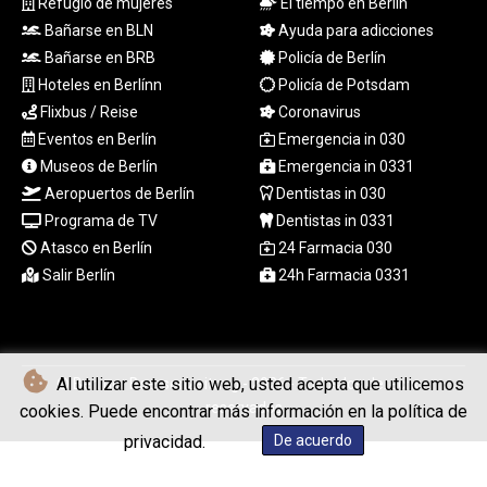
Refugio de mujeres
El tiempo en Berlín
XCG 2.078224
XDR 0.815196
Bañarse en BLN
Ayuda para adicciones
XOF 655.474435
Bañarse en BRB
Policía de Berlín
XPF 119.331742
Hoteles en Berlínn
Policía de Potsdam
YER 273.556256
Flixbus / Reise
Coronavirus
ZAR 18.867557
Eventos en Berlín
Emergencia in 030
ZMK
Museos de Berlín
Emergencia in 0331
10395.078432
Aeropuertos de Berlín
Dentistas in 030
ZMW 22.01327
Programa de TV
Dentistas in 0331
ZWL 371.86277
AED 4.241201
Atasco en Berlín
24 Farmacia 030
AED 4.241201
Salir Berlín
24h Farmacia 0331
AFN 76.219915
ALL 93.210974
AMD 421.7986
AOA
Al utilizar este sitio web, usted acepta que utilicemos
© Berliner Boersenzeitung - 2026 - Todos los derechos
1060.156793
reservados
cookies. Puede encontrar más información en la política de
ARS
1727.958172
privacidad.
De acuerdo
AUD 1.63908
AWG 2.081626