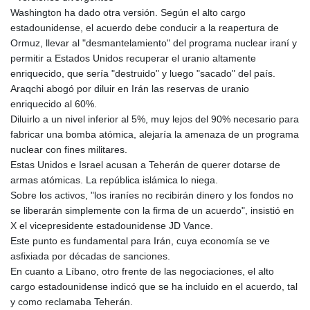
MZN 73.807157
Washington ha dado otra versión. Según el alto cargo
NAD 18.917964
estadounidense, el acuerdo debe conducir a la reapertura de
NGN
Ormuz, llevar al "desmantelamiento" del programa nuclear iraní y
1572.381111
permitir a Estados Unidos recuperar el uranio altamente
NIO 42.438205
enriquecido, que sería "destruido" y luego "sacado" del país.
NOK 11.00856
Araqchi abogó por diluir en Irán las reservas de uranio
NPR 175.401109
enriquecido al 60%.
NZD 1.964222
Diluirlo a un nivel inferior al 5%, muy lejos del 90% necesario para
OMR 0.444037
fabricar una bomba atómica, alejaría la amenaza de un programa
PAB 1.153176
nuclear con fines militares.
PEN 3.903611
Estas Unidos e Israel acusan a Teherán de querer dotarse de
PGK 5.170149
armas atómicas. La república islámica lo niega.
PHP 70.148769
Sobre los activos, "los iraníes no recibirán dinero y los fondos no
PKR 320.189388
se liberarán simplemente con la firma de un acuerdo", insistió en
PLN 4.30117
X el vicepresidente estadounidense JD Vance.
PYG 6876.93715
Este punto es fundamental para Irán, cuya economía se ve
QAR 4.215887
asfixiada por décadas de sanciones.
RON 5.244777
En cuanto a Líbano, otro frente de las negociaciones, el alto
RSD 117.358631
cargo estadounidense indicó que se ha incluido en el acuerdo, tal
RUB 93.515578
y como reclamaba Teherán.
RWF