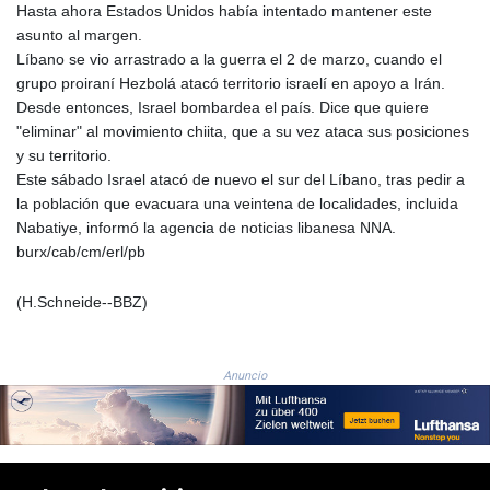
Hasta ahora Estados Unidos había intentado mantener este
1693.938243
asunto al margen.
SAR 4.333626
Líbano se vio arrastrado a la guerra el 2 de marzo, cuando el
SBD 9.317771
grupo proiraní Hezbolá atacó territorio israelí en apoyo a Irán.
SCR 16.99798
Desde entonces, Israel bombardea el país. Dice que quiere
SDG 693.483603
"eliminar" al movimiento chiita, que a su vez ataca sus posiciones
SEK 10.953417
y su territorio.
SGD 1.479663
Este sábado Israel atacó de nuevo el sur del Líbano, tras pedir a
SLE 28.408276
la población que evacuara una veintena de localidades, incluida
SOS 659.009126
Nabatiye, informó la agencia de noticias libanesa NNA.
SRD 43.501064
burx/cab/cm/erl/pb
STD
23903.162464
(H.Schneide--BBZ)
STN 24.481764
SVC 10.089834
SZL 18.902002
Anuncio
THB 38.159872
TJS 10.643495
TMT 4.041992
TND 3.383582
TRY 54.964638