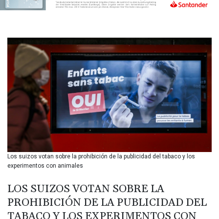
BIF 3453.99514
BMD 1.156149
BND 1.48134
BOB 13.739681
BRL 5.892665
BSD 1.156009
BTN 110.002458
BWP 15.603659
BYN 3.442252
BYR
22660.520413
BZD 2.324924
CAD 1.611493
CDF
2615.791646
Los suizos votan sobre la prohibición de la publicidad del tabaco y los
CHF 0.933942
experimentos con animales
CLF 0.026753
CLP
LOS SUIZOS VOTAN SOBRE LA
1056.362238
PROHIBICIÓN DE LA PUBLICIDAD DEL
CNY 7.801236
TABACO Y LOS EXPERIMENTOS CON
CNH 7.796982