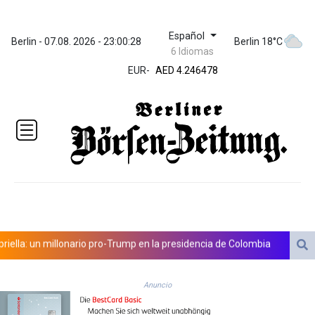
Español
ZWL 372.279507
Berlin - 07.08. 2026 - 23:00:28
Berlin 18°C
6 Idiomas
AED 4.246478
EUR
-
AED 4.246478
AFN 76.888523
ALL 93.48757
AMD
423.347546
AOA
1061.345207
ARS
1733.058686
AUD 1.635994
AWG 2.082513
AZN 1.970043
la: un millonario pro-Trump en la presidencia de Colombia
España lan
BAM 1.961414
BBD 2.328364
Anuncio
BDT 143.103908
BHD 0.435989