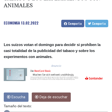
ANIMALES
COP
3648.921861
CRC 525.515435
CUC 1.156149
ECONOMíA
13.02.2022
Comparta
Comparta
CUP 30.637949
CVE 110.647961
CZK 24.266354
DJF 205.471255
Los suizos votan el domingo para decidir si prohíben la
DKK 7.476127
casi totalidad de la publicidad del tabaco y sobre los
DOP 67.346134
experimentos con animales.
DZD 153.688915
EGP 57.556612
Anuncio
ERN 17.342235
ETB 186.583498
FJD 2.553413
FKP 0.859298
GBP 0.856793
Escucha
Deja de escuchar
GEL 3.023376
GGP 0.859298
Tamaño del texto:
GHS 13.596763