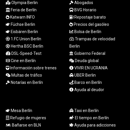
Olympia Berlin
Abogados
LSL 18.780552
Feria de Berlín
BVG Horario
LTL 3.413808
Katwarn INFO
Repostaje barato
LVL 0.699343
LYD 7.358934
Füchse Berlin
Precios del gasóleo
MAD 10.774363
Eisbären Berlin
Bolsa de Berlín
MDL 20.102535
1.FC Union Berlín
Trampas de velocidad
MGA
Hertha BSC Berlín
Berlin
4933.054837
DSL-Speed-Test
Gobierno Federal
MKD 61.708483
Cine en Berlín
Deuda global
MMK
Información sobre trenes
VIVIR EN UCRANIA
2427.395773
MNT
Multas de tráfico
UBER Berlin
4157.558143
Notarías en Berlín
Barco en Berlín
MOP 9.341598
Ayuda al deudor
MRU 46.473418
MUR 54.420371
MVR 17.874501
Mesa Berlín
Taxi en Berlín
MWK
Refugio de mujeres
El tiempo en Berlín
2004.537163
Bañarse en BLN
Ayuda para adicciones
MXN 19.809677