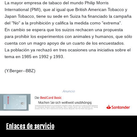
ISK 142.611425
La mayor empresa de tabaco del mundo Philip Morris
JEP 0.859298
International (PMI), que al igual que British American Tobacco y
JMD 183.585438
Japan Tobacco, tiene su sede en Suiza ha financiado la campaña
JOD 0.819755
del "No" a la prohibición y califica la medida como "extrema".
JPY 182.105612
En cambio se espera que los suizos rechacen una propuesta
KES 147.605987
para prohibir los experimentos con animales y humanos, que sólo
KGS 101.105674
cuenta con un magro apoyo de un cuarto de los encuestados.
KHR
La población ya rechazó en tres ocasiones una iniciativa sobre el
4685.298214
tema en 1985 en 1992 y 1993.
KMF 492.519879
KRW
(Y.Berger--BBZ)
1629.419037
KWD 0.356776
KYD 0.963357
Anuncio
KZT 541.790653
LAK
26108.739178
LBP
103533.143415
Enlaces de servicio
LKR 387.749774
LRD 209.899292