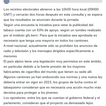
GIP 0.859298
GMD 84.981404
Los recintos electorales abrieron a las 10h00 hora local (09H00
GNF
GMT) y cerrarán dos horas después en esta consulta y se espera
10145.207892
que los resultados se anuncien durante la jornada.
GTQ 8.820244
Según una encuesta la iniciativa para vetar la publicidad del
GYD 241.852202
tabaco cuenta con un 63% de apoyo, según un sondeo realizado
HKD 9.070596
por el instituto gfs.bern. Para que la iniciativa sea aprobada es
HNL 30.984681
necesario que tenga una mayoría en todos los cantones.
HRK 7.533703
A nivel nacional, actualmente sólo se prohíben los anuncios de
HTG 151.152612
radio y televisión y los mensajes dirigidos específicamente a
HUF 363.337748
menores.
IDR
El país alpino tiene una legislación muy permisiva en este ámbito,
20582.920659
en particular debido a la fuerte presión de los mayores
ILS 3.468274
fabricantes de cigarrillos del mundo que tienen su sede allí.
IMP 0.859298
Algunos cantones ya han endurecido sus normas y una nueva ley
INR 110.065674
debería entrar en vigor en 2023, los grupos de lucha contra el
IQD
tabaquismo consideran que es necesaria una acción mucho más
1514.334158
decisiva para proteger a los jóvenes.
IRR
Los opositores, entre los que se cuentan el gobierno federal y el
1590340.758301
parlamento, consideran que el proyecto va demasiado lejos.