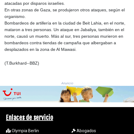
JEP 0.856409
atacadas por disparos israelíes.
JMD 182.931598
En otras zonas de Gaza, se produjeron otros ataques, según el
JOD 0.818824
organismo.
JPY 182.749783
Bombardeos de artillería en la ciudad de Beit Lahia, en el norte,
KES 148.856594
mataron a tres personas. Un ataque en Jabaliya, también en el
KGS 101.005022
norte, causó un muerto. Más al sur, tres personas murieron en
KHR
bombardeos contra tiendas de campaña que albergaban a
4678.736198
desplazados en la zona de Al Mawasi.
KMF 492.029653
KRW
(T.Burkhard--BBZ)
1634.854919
KWD 0.356502
KYD 0.95993
Anuncio
KZT 539.854059
LAK
26007.744878
LBP
103151.896551
Enlaces de servicio
LKR 386.368803
LRD 207.915862
Olympia Berlin
Abogados
LSL 18.713665