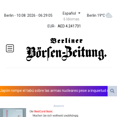
Español
ZWL 371.909301
Berlin - 10.08. 2026 - 06:29:05
Berlin 19°C
6 Idiomas
AED 4.241731
EUR
-
AED 4.241731
AFN 76.801983
ALL 93.154614
AMD
421.794808
AOA
1059.13458
ARS
1724.902945
AUD 1.636183
AWG 2.080442
AZN 1.952715
 rompe el tabú sobre las armas nucleares pese a inquietud de pacifist
BAM 1.954437
BBD 2.320072
Anuncio
BDT 142.590531
BHD 0.434395