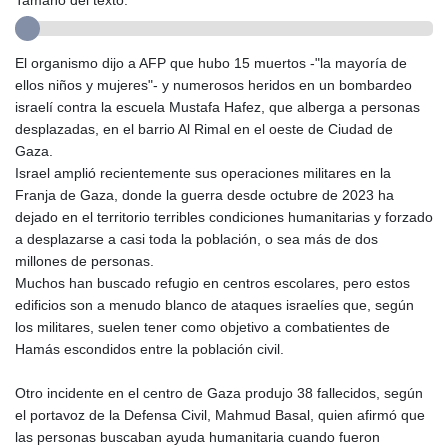
Tamaño del texto:
GIP 0.856409
GMD 84.88182
GNF
El organismo dijo a AFP que hubo 15 muertos -"la mayoría de
10116.767543
ellos niños y mujeres"- y numerosos heridos en un bombardeo
GTQ 8.788641
israelí contra la escuela Mustafa Hafez, que alberga a personas
GYD 240.940815
desplazadas, en el barrio Al Rimal en el oeste de Ciudad de
HKD 9.061061
Gaza.
HNL 30.874329
Israel amplió recientemente sus operaciones militares en la
HRK 7.533022
Franja de Gaza, donde la guerra desde octubre de 2023 ha
HTG 150.614934
dejado en el territorio terribles condiciones humanitarias y forzado
HUF 363.351257
a desplazarse a casi toda la población, o sea más de dos
IDR 20577.46741
millones de personas.
ILS 3.464825
Muchos han buscado refugio en centros escolares, pero estos
IMP 0.856409
edificios son a menudo blanco de ataques israelíes que, según
INR 109.953282
los militares, suelen tener como objetivo a combatientes de
IQD
Hamás escondidos entre la población civil.
1508.947386
IRR
Otro incidente en el centro de Gaza produjo 38 fallecidos, según
1588759.278174
el portavoz de la Defensa Civil, Mahmud Basal, quien afirmó que
ISK 142.596885
las personas buscaban ayuda humanitaria cuando fueron