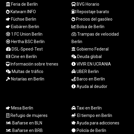
Feria de Berlín
BVG Horario
LTL 3.410413
LVL 0.698648
Katwarn INFO
Repostaje barato
LYD 7.326857
Füchse Berlin
Precios del gasóleo
MAD 10.735711
Eisbären Berlin
Bolsa de Berlín
MDL 20.03094
1.FC Union Berlín
Trampas de velocidad
MGA
Hertha BSC Berlín
Berlin
4915.549722
DSL-Speed-Test
Gobierno Federal
MKD 61.482111
Cine en Berlín
Deuda global
MMK
2424.978038
Información sobre trenes
VIVIR EN UCRANIA
MNT
Multas de tráfico
UBER Berlin
4153.207343
Notarías en Berlín
Barco en Berlín
MOP 9.308207
Ayuda al deudor
MRU 46.306497
MUR 54.573179
MVR 17.844428
Mesa Berlín
Taxi en Berlín
MWK
Refugio de mujeres
El tiempo en Berlín
1997.398004
Bañarse en BLN
Ayuda para adicciones
MXN 19.810686
MYR 4.722097
Bañarse en BRB
Policía de Berlín