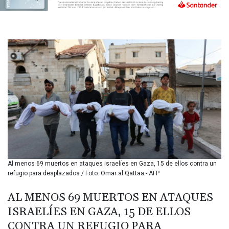
BIF 3448.794183
BMD 1.154999
BND 1.47607
BOB 13.69045
BRL 5.871903
BSD 1.151891
BTN 109.610691
BWP 15.548087
BYN 3.429992
BYR
22637.986149
BZD 2.316674
CAD 1.612385
CDF
2613.184708
Al menos 69 muertos en ataques israelíes en Gaza, 15 de ellos contra un
CHF 0.93455
refugio para desplazados / Foto: Omar al Qattaa - AFP
CLF 0.026793
CLP
AL MENOS 69 MUERTOS EN ATAQUES
1054.514069
ISRAELÍES EN GAZA, 15 DE ELLOS
CNY 7.793467
CONTRA UN REFUGIO PARA
CNH 7.793133