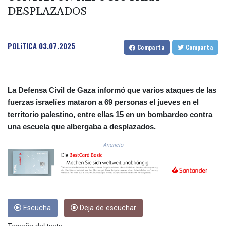
DESPLAZADOS
COP
3647.129719
CRC 523.632457
CUC 1.154999
POLíTICA
03.07.2025
Comparta
Comparta
CUP 30.607481
CVE 110.185275
CZK 24.265669
DJF 205.12602
La Defensa Civil de Gaza informó que varios ataques de las
DKK 7.475433
fuerzas israelíes mataron a 69 personas el jueves en el
DOP 67.242802
territorio palestino, entre ellas 15 en un bombardeo contra
DZD 152.86435
una escuela que albergaba a desplazados.
EGP 57.523697
ERN 17.324989
Anuncio
ETB 185.9214
FJD 2.550874
FKP 0.856409
GBP 0.856576
GEL 3.014376
Escucha
Deja de escuchar
GGP 0.856409
GHS 13.514706