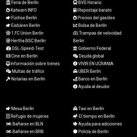
Feria de Berlín
BVG Horario
LSL 18.793369
Katwarn INFO
Repostaje barato
LTL 3.402947
Füchse Berlin
Precios del gasóleo
LVL 0.697118
LYD 7.344833
Eisbären Berlin
Bolsa de Berlín
MAD 10.750192
1.FC Union Berlín
Trampas de velocidad
MDL 20.047704
Hertha BSC Berlín
Berlin
MGA
DSL-Speed-Test
Gobierno Federal
4953.772522
Cine en Berlín
Deuda global
MKD 61.427977
Información sobre trenes
VIVIR EN UCRANIA
MMK
Multas de tráfico
UBER Berlin
2419.54797
MNT
Notarías en Berlín
Barco en Berlín
4144.10128
Ayuda al deudor
MOP 9.310037
MRU 46.191483
MUR 54.096679
Mesa Berlín
Taxi en Berlín
MVR 17.805023
Refugio de mujeres
El tiempo en Berlín
MWK
Bañarse en BLN
Ayuda para adicciones
1997.873162
Bañarse en BRB
Policía de Berlín
MXN 19.839187