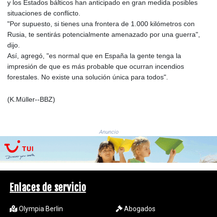
ISK 142.41109
y los Estados bálticos han anticipado en gran medida posibles
JEP 0.856077
situaciones de conflicto.
JMD 182.637459
"Por supuesto, si tienes una frontera de 1.000 kilómetros con
JOD 0.81708
Rusia, te sentirás potencialmente amenazado por una guerra",
JPY 182.544457
dijo.
KES 149.083075
Así, agregó, "es normal que en España la gente tenga la
KGS 100.783234
impresión de que es más probable que ocurran incendios
KHR
forestales. No existe una solución única para todos".
4675.235131
KMF 492.105126
(K.Müller--BBZ)
KRW
1640.600173
KWD 0.356874
Anuncio
KYD 0.960205
KZT 539.927945
LAK
26033.64904
LBP
Enlaces de servicio
103179.229954
LKR 387.028882
Olympia Berlin
Abogados
LRD 207.974585