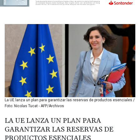
BIF 3445.888043
BMD 1.152471
BND 1.477446
BOB 13.935975
BRL 5.897421
BSD 1.152186
BTN 109.652359
BWP 15.583119
BYN 3.411334
BYR
22588.429982
BZD 2.317251
CAD 1.615251
CDF
2604.584378
La UE lanza un plan para garantizar las reservas de productos esenciales /
CHF 0.936272
Foto: Nicolas Tucat - AFP/Archivos
CLF 0.026727
CLP
LA UE LANZA UN PLAN PARA
1055.271199
GARANTIZAR LAS RESERVAS DE
CNY 7.778084
PRODUCTOS ESENCIALES
CNH 7.777151