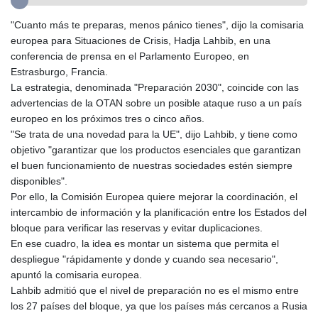
GIP 0.856077
GMD 85.282572
"Cuanto más te preparas, menos pánico tienes", dijo la comisaria
GNF
europea para Situaciones de Crisis, Hadja Lahbib, en una
10118.69464
conferencia de prensa en el Parlamento Europeo, en
GTQ 8.791437
Estrasburgo, Francia.
GYD 241.048608
La estrategia, denominada "Preparación 2030", coincide con las
HKD 9.04099
advertencias de la OTAN sobre un posible ataque ruso a un país
HNL 30.88171
europeo en los próximos tres o cinco años.
HRK 7.536585
"Se trata de una novedad para la UE", dijo Lahbib, y tiene como
HTG 150.649793
objetivo "garantizar que los productos esenciales que garantizan
HUF 364.625083
el buen funcionamiento de nuestras sociedades estén siempre
IDR
disponibles".
20648.821428
Por ello, la Comisión Europea quiere mejorar la coordinación, el
ILS 3.46629
intercambio de información y la planificación entre los Estados del
IMP 0.856077
bloque para verificar las reservas y evitar duplicaciones.
INR 109.809273
En ese cuadro, la idea es montar un sistema que permita el
IQD
despliegue "rápidamente y donde y cuando sea necesario",
1509.393123
apuntó la comisaria europea.
IRR
Lahbib admitió que el nivel de preparación no es el mismo entre
1584474.640687
los 27 países del bloque, ya que los países más cercanos a Rusia