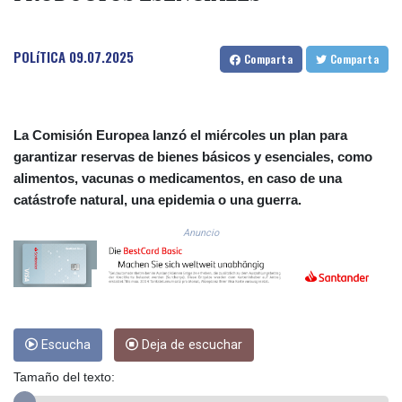
COP
3641.324061
POLíTICA
09.07.2025
CRC 524.099988
Comparta
Comparta
CUC 1.152471
CUP 30.540479
CVE 110.809379
CZK 24.24407
La Comisión Europea lanzó el miércoles un plan para
DJF 204.817306
garantizar reservas de bienes básicos y esenciales, como
DKK 7.476217
alimentos, vacunas o medicamentos, en caso de una
DOP 67.193733
catástrofe natural, una epidemia o una guerra.
DZD 153.365094
EGP 57.264782
Anuncio
ERN 17.287064
ETB 185.968128
FJD 2.552089
FKP 0.856077
GBP 0.85641
Escucha
Deja de escuchar
GEL 3.013725
GGP 0.856077
Tamaño del texto:
GHS 13.524239