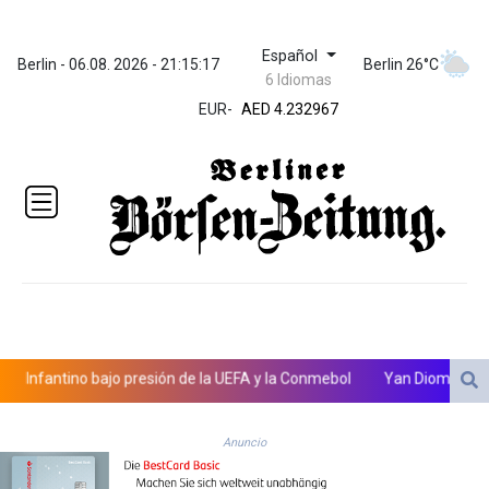
Español
ZWL 371.095165
Berlin - 06.08. 2026 - 21:15:17
Berlin 26°C
6 Idiomas
AED 4.232967
EUR
-
AED 4.232967
AFN 75.479359
ALL 93.095382
AMD
422.092766
AOA
1057.968242
ARS
1728.428661
AUD 1.638336
AWG 2.074448
AZN 1.961602
nfantino bajo presión de la UEFA y la Conmebol
Yan Diomandé, la nue
BAM 1.952566
BBD 2.320646
Anuncio
BDT 142.623742
BHD 0.434608