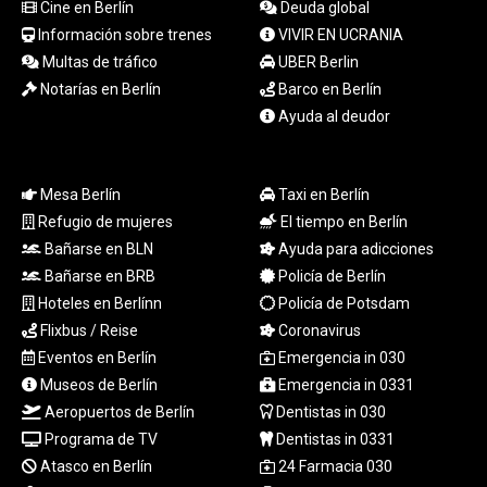
Cine en Berlín
Deuda global
TTD 7.812903
Información sobre trenes
VIVIR EN UCRANIA
TWD 37.286072
Multas de tráfico
UBER Berlin
TZS
3051.762079
Notarías en Berlín
Barco en Berlín
UAH 51.625959
Ayuda al deudor
UGX
4293.946644
USD 1.156136
Mesa Berlín
Taxi en Berlín
UYU 46.399423
Refugio de mujeres
El tiempo en Berlín
UZS
Bañarse en BLN
Ayuda para adicciones
13785.828699
Bañarse en BRB
Policía de Berlín
VES 873.763846
VND
Hoteles en Berlínn
Policía de Potsdam
30295.956222
Flixbus / Reise
Coronavirus
VUV 138.059733
Eventos en Berlín
Emergencia in 030
WST 3.160483
Museos de Berlín
Emergencia in 0331
XAF 655.948849
Aeropuertos de Berlín
Dentistas in 030
XAG 0.018188
Programa de TV
Dentistas in 0331
XAU 0.000266
Atasco en Berlín
24 Farmacia 030
XCD 3.124515