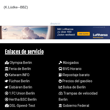
1694.978938
(K.Lüdke--BBZ)
SAR 4.341973
SBD 9.325039
SCR 16.705092
Anuncio
SDG 694.263698
SEK 10.961095
SGD 1.477585
SLE 28.445176
SOS 658.791814
Enlaces de servicio
SRD 43.778814
STD
Olympia Berlin
Abogados
23929.673396
Feria de Berlín
BVG Horario
STN 24.499696
Katwarn INFO
Repostaje barato
SVC 10.085875
SZL 18.722767
Füchse Berlin
Precios del gasóleo
THB 38.210709
Eisbären Berlin
Bolsa de Berlín
TJS 10.633568
1.FC Union Berlín
Trampas de velocidad
TMT 4.058036
Hertha BSC Berlín
Berlin
TND 3.386358
DSL-Speed-Test
Gobierno Federal
TRY 55.144784