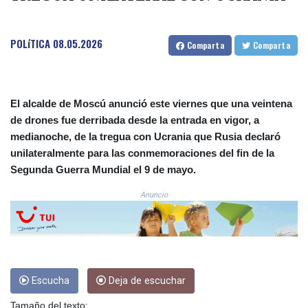
COP 3633.55485
CRC 523.993489
POLíTICA
08.05.2026
CUC 1.156136
Comparta
Comparta
CUP 30.637594
CVE 110.26363
CZK 24.258158
DJF 205.267449
El alcalde de Moscú anunció este viernes que una veintena
DKK 7.477932
de drones fue derribada desde la entrada en vigor, a
DOP 67.289164
medianoche, de la tregua con Ucrania que Rusia declaró
DZD 152.967099
unilateralmente para las conmemoraciones del fin de la
EGP 57.293288
Segunda Guerra Mundial el 9 de mayo.
ERN 17.342035
ETB 186.049588
Anuncio
FJD 2.553384
FKP 0.8566
GBP 0.858527
GEL 3.017966
GGP 0.8566
Escucha
Deja de escuchar
GHS 13.526832
GIP 0.8566
Tamaño del texto: