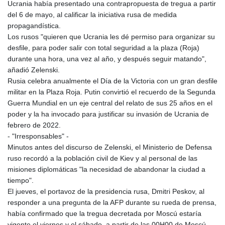
JEP 0.8566
Ucrania había presentado una contrapropuesta de tregua a partir
JMD 183.057725
del 6 de mayo, al calificar la iniciativa rusa de medida
JOD 0.819746
propagandística.
JPY 182.445186
Los rusos "quieren que Ucrania les dé permiso para organizar su
KES 149.158147
desfile, para poder salir con total seguridad a la plaza (Roja)
KGS 101.104505
durante una hora, una vez al año, y después seguir matando",
KHR
añadió Zelenski.
4681.941823
Rusia celebra anualmente el Día de la Victoria con un gran desfile
KMF 492.514185
militar en la Plaza Roja. Putin convirtió el recuerdo de la Segunda
KRW
Guerra Mundial en un eje central del relato de sus 25 años en el
1627.677557
poder y la ha invocado para justificar su invasión de Ucrania de
KWD 0.356853
febrero de 2022.
KYD 0.960588
- "Irresponsables" -
KZT 540.233287
Minutos antes del discurso de Zelenski, el Ministerio de Defensa
LAK
ruso recordó a la población civil de Kiev y al personal de las
26025.676609
misiones diplomáticas "la necesidad de abandonar la ciudad a
LBP
tiempo".
103223.017367
El jueves, el portavoz de la presidencia rusa, Dmitri Peskov, al
LKR 386.635196
responder a una pregunta de la AFP durante su rueda de prensa,
LRD 208.057415
había confirmado que la tregua decretada por Moscú estaría
LSL 18.726567
vigente el viernes y el sábado, a partir de las 00H00 de Moscú.