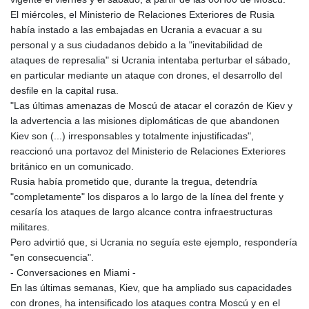
LTL 3.413768
El miércoles, el Ministerio de Relaciones Exteriores de Rusia
LVL 0.699335
había instado a las embajadas en Ucrania a evacuar a su
LYD 7.331909
personal y a sus ciudadanos debido a la "inevitabilidad de
MAD 10.743067
ataques de represalia" si Ucrania intentaba perturbar el sábado,
MDL 20.044751
en particular mediante un ataque con drones, el desarrollo del
MGA
desfile en la capital rusa.
4918.938878
"Las últimas amenazas de Moscú de atacar el corazón de Kiev y
MKD 61.524236
la advertencia a las misiones diplomáticas de que abandonen
MMK
Kiev son (...) irresponsables y totalmente injustificadas",
2427.596601
reaccionó una portavoz del Ministerio de Relaciones Exteriores
MNT 4159.0218
británico en un comunicado.
MOP 9.314584
Rusia había prometido que, durante la tregua, detendría
MRU 46.338424
"completamente" los disparos a lo largo de la línea del frente y
MUR 54.419742
cesaría los ataques de largo alcance contra infraestructuras
MVR 17.862733
militares.
MWK
Pero advirtió que, si Ucrania no seguía este ejemplo, respondería
1998.775164
"en consecuencia".
MXN 19.812061
- Conversaciones en Miami -
MYR 4.728715
En las últimas semanas, Kiev, que ha ampliado sus capacidades
MZN 73.882892
con drones, ha intensificado los ataques contra Moscú y en el