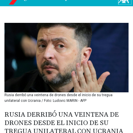
BIF 3451.157116
BMD 1.156136
BND 1.477082
BOB 13.69983
BRL 5.876989
BSD 1.152686
BTN 109.688637
BWP 15.558807
BYN 3.432357
BYR
22660.258427
BZD 2.318271
CAD 1.61333
CDF
2615.761404
Rusia derribó una veintena de drones desde el inicio de su tregua
CHF 0.93588
unilateral con Ucrania / Foto: Ludovic MARIN - AFP
CLF 0.026829
CLP
RUSIA DERRIBÓ UNA VEINTENA DE
1055.916879
DRONES DESDE EL INICIO DE SU
CNY 7.801146
TREGUA UNILATERAL CON UCRANIA
CNH 7.796152