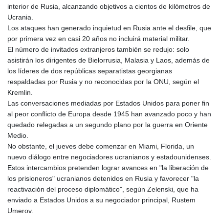
NAD 18.726567
interior de Rusia, alcanzando objetivos a cientos de kilómetros de
NGN
Ucrania.
1577.963717
Los ataques han generado inquietud en Rusia ante el desfile, que
NIO 42.419473
por primera vez en casi 20 años no incluirá material militar.
NOK 10.99759
El número de invitados extranjeros también se redujo: solo
NPR 175.501819
asistirán los dirigentes de Bielorrusia, Malasia y Laos, además de
NZD 1.966719
los líderes de dos repúblicas separatistas georgianas
OMR 0.442445
respaldadas por Rusia y no reconocidas por la ONU, según el
PAB 1.152686
Kremlin.
PEN 3.903651
Las conversaciones mediadas por Estados Unidos para poner fin
PGK 5.093937
al peor conflicto de Europa desde 1945 han avanzado poco y han
PHP 70.183258
quedado relegadas a un segundo plano por la guerra en Oriente
PKR 320.014324
Medio.
PLN 4.299905
No obstante, el jueves debe comenzar en Miami, Florida, un
PYG
nuevo diálogo entre negociadores ucranianos y estadounidenses.
6853.914834
Estos intercambios pretenden lograr avances en "la liberación de
QAR 4.213648
los prisioneros" ucranianos detenidos en Rusia y favorecer "la
RON 5.244583
reactivación del proceso diplomático", según Zelenski, que ha
RSD 117.338542
enviado a Estados Unidos a su negociador principal, Rustem
RUB 94.338828
Umerov.
RWF