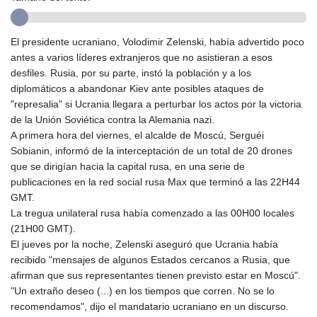
GMD 84.980421
GNF
10123.874202
El presidente ucraniano, Volodimir Zelenski, había advertido poco
GTQ 8.794891
antes a varios líderes extranjeros que no asistieran a esos
GYD 241.157003
desfiles. Rusia, por su parte, instó la población y a los
HKD 9.067746
diplomáticos a abandonar Kiev ante posibles ataques de
HNL 30.895616
"represalia" si Ucrania llegara a perturbar los actos por la victoria
HRK 7.536622
de la Unión Soviética contra la Alemania nazi.
HTG 150.718127
A primera hora del viernes, el alcalde de Moscú, Serguéi
HUF 363.096405
Sobianin, informó de la interceptación de un total de 20 drones
IDR
que se dirigían hacia la capital rusa, en una serie de
20580.370421
publicaciones en la red social rusa Max que terminó a las 22H44
ILS 3.468234
GMT.
IMP 0.8566
La tregua unilateral rusa había comenzado a las 00H00 locales
INR 110.076256
(21H00 GMT).
IQD
El jueves por la noche, Zelenski aseguró que Ucrania había
1509.981237
recibido "mensajes de algunos Estados cercanos a Rusia, que
IRR
afirman que sus representantes tienen previsto estar en Moscú".
1590322.371805
"Un extraño deseo (...) en los tiempos que corren. No se lo
ISK 142.598215
recomendamos", dijo el mandatario ucraniano en un discurso.