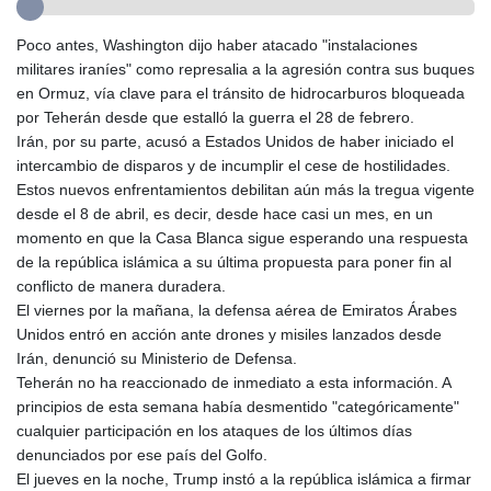
GMD 84.980421
GNF
Poco antes, Washington dijo haber atacado "instalaciones
10123.874202
militares iraníes" como represalia a la agresión contra sus buques
GTQ 8.794891
en Ormuz, vía clave para el tránsito de hidrocarburos bloqueada
GYD 241.157003
por Teherán desde que estalló la guerra el 28 de febrero.
HKD 9.067746
Irán, por su parte, acusó a Estados Unidos de haber iniciado el
HNL 30.895616
intercambio de disparos y de incumplir el cese de hostilidades.
HRK 7.536622
Estos nuevos enfrentamientos debilitan aún más la tregua vigente
HTG 150.718127
desde el 8 de abril, es decir, desde hace casi un mes, en un
HUF 363.096405
momento en que la Casa Blanca sigue esperando una respuesta
IDR
de la república islámica a su última propuesta para poner fin al
20580.370421
conflicto de manera duradera.
ILS 3.468234
El viernes por la mañana, la defensa aérea de Emiratos Árabes
IMP 0.8566
Unidos entró en acción ante drones y misiles lanzados desde
INR 110.076256
Irán, denunció su Ministerio de Defensa.
IQD
Teherán no ha reaccionado de inmediato a esta información. A
1509.981237
principios de esta semana había desmentido "categóricamente"
IRR
cualquier participación en los ataques de los últimos días
1590322.371805
denunciados por ese país del Golfo.
ISK 142.598215
El jueves en la noche, Trump instó a la república islámica a firmar