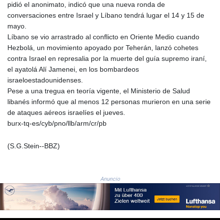
pidió el anonimato, indicó que una nueva ronda de
1694.978938
conversaciones entre Israel y Líbano tendrá lugar el 14 y 15 de
SAR 4.345489
mayo.
SBD 9.325039
Líbano se vio arrastrado al conflicto en Oriente Medio cuando
SCR 16.705092
Hezbolá, un movimiento apoyado por Teherán, lanzó cohetes
SDG 694.263698
contra Israel en represalia por la muerte del guía supremo iraní,
SEK 10.961095
el ayatolá Alí Jamenei, en los bombardeos
SGD 1.477661
israeloestadounidenses.
SLE 28.445176
Pese a una tregua en teoría vigente, el Ministerio de Salud
SOS 658.791814
libanés informó que al menos 12 personas murieron en una serie
SRD 43.778814
de ataques aéreos israelíes el jueves.
STD
burx-tq-es/cyb/pno/llb/arm/cr/pb
23929.673396
STN 24.499696
(S.G.Stein--BBZ)
SVC 10.085875
SZL 18.722767
THB 38.210709
Anuncio
TJS 10.633568
TMT 4.058036
TND 3.386358
TRY 55.144784