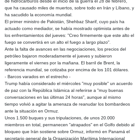
de hidrocarburos desde el inicio de la guerra el 28 de febrero,
LTL 3.413768
que ha causado miles de muertos, sobre todo en Irán y Líbano, y
LVL 0.699335
ha sacudido la economía mundial.
LYD 7.331909
El primer ministro de Pakistán, Shehbaz Sharif, cuyo país ha
MAD 10.743067
actuado como mediador, se había mostrado optimista antes de
MDL 20.044751
los enfrentamientos del jueves: "Creo firmemente que este alto el
MGA
fuego se convertirá en un alto el fuego a largo plazo".
4918.938878
Ante la falta de avances en las negociaciones, los precios del
MKD 61.524236
petróleo bajaron moderadamente el jueves y subieron
MMK
ligeramente el viernes por la mañana. El barril de Brent, la
2427.596601
referencia mundial, se cotizaba por encima de los 101 dólares.
MNT 4159.0218
- Barcos varados en el estrecho -
MOP 9.314584
Trump había considerado el miércoles "muy posible" un acuerdo
MRU 46.338424
de paz con la República Islámica al referirse a "muy buenas
MUR 54.419742
conversaciones en las últimas 24 horas", aunque al mismo
MVR 17.862733
tiempo volvió a agitar la amenaza de reanudar los bombardeos
MWK
ante la situación en Ormuz.
1998.775164
Unos 1.500 buques y sus tripulaciones, de unos 20.000
MXN 19.811945
miembros en total, permanecen "atrapados" en el Golfo debido al
MYR 4.728715
bloqueo que Irán sostiene sobre Ormuz, informó en Panamá el
MZN 73.882892
secretario general de la Organización Marítima Internacional