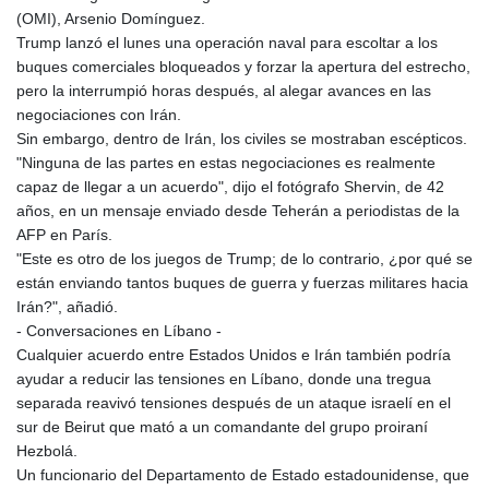
NAD 18.726567
(OMI), Arsenio Domínguez.
NGN
Trump lanzó el lunes una operación naval para escoltar a los
1577.963717
buques comerciales bloqueados y forzar la apertura del estrecho,
NIO 42.419473
pero la interrumpió horas después, al alegar avances en las
NOK 10.99759
negociaciones con Irán.
NPR 175.501819
Sin embargo, dentro de Irán, los civiles se mostraban escépticos.
NZD 1.961547
"Ninguna de las partes en estas negociaciones es realmente
OMR 0.442445
capaz de llegar a un acuerdo", dijo el fotógrafo Shervin, de 42
PAB 1.152686
años, en un mensaje enviado desde Teherán a periodistas de la
PEN 3.903651
AFP en París.
PGK 5.093937
"Este es otro de los juegos de Trump; de lo contrario, ¿por qué se
PHP 70.183258
están enviando tantos buques de guerra y fuerzas militares hacia
PKR 320.014324
Irán?", añadió.
PLN 4.299905
- Conversaciones en Líbano -
PYG
Cualquier acuerdo entre Estados Unidos e Irán también podría
6853.914834
ayudar a reducir las tensiones en Líbano, donde una tregua
QAR 4.213648
separada reavivó tensiones después de un ataque israelí en el
RON 5.244583
sur de Beirut que mató a un comandante del grupo proiraní
RSD 117.338542
Hezbolá.
RUB 94.679224
Un funcionario del Departamento de Estado estadounidense, que
RWF