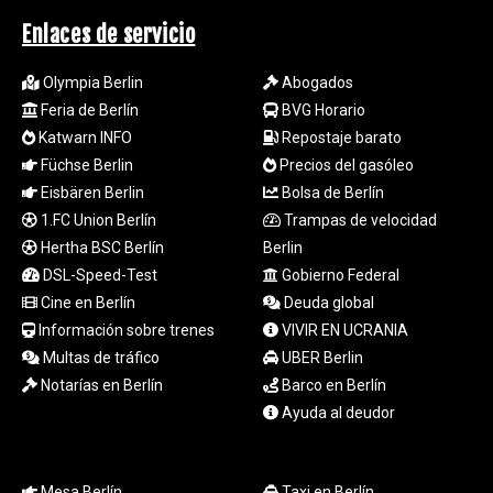
TTD 7.812903
Enlaces de servicio
TWD 37.286072
TZS
Olympia Berlin
Abogados
3051.762079
Feria de Berlín
BVG Horario
UAH 51.625959
UGX
Katwarn INFO
Repostaje barato
4293.946644
Füchse Berlin
Precios del gasóleo
USD 1.156136
Eisbären Berlin
Bolsa de Berlín
UYU 46.399423
1.FC Union Berlín
Trampas de velocidad
UZS
Hertha BSC Berlín
Berlin
13785.828699
DSL-Speed-Test
Gobierno Federal
VES 873.763846
Cine en Berlín
Deuda global
VND
30295.956222
Información sobre trenes
VIVIR EN UCRANIA
VUV 138.059733
Multas de tráfico
UBER Berlin
WST 3.160483
Notarías en Berlín
Barco en Berlín
XAF 655.948849
Ayuda al deudor
XAG 0.018188
XAU 0.000266
XCD 3.124515
Mesa Berlín
Taxi en Berlín