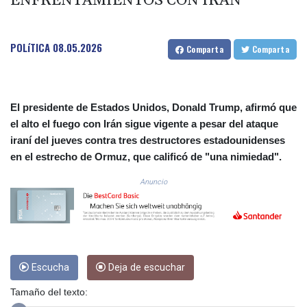
ENFRENTAMIENTOS CON IRÁN
COP 3633.55485
CRC 523.993489
CUC 1.156136
POLíTICA
08.05.2026
Comparta
Comparta
CUP 30.637594
CVE 110.26363
CZK 24.258158
DJF 205.267449
El presidente de Estados Unidos, Donald Trump, afirmó que
DKK 7.477932
el alto el fuego con Irán sigue vigente a pesar del ataque
DOP 67.289164
iraní del jueves contra tres destructores estadounidenses
DZD 152.967099
en el estrecho de Ormuz, que calificó de "una nimiedad".
EGP 57.293288
ERN 17.342035
Anuncio
ETB 186.049588
FJD 2.553384
FKP 0.8566
GBP 0.856968
GEL 3.017966
Escucha
Deja de escuchar
GGP 0.8566
GHS 13.526832
Tamaño del texto:
GIP 0.8566