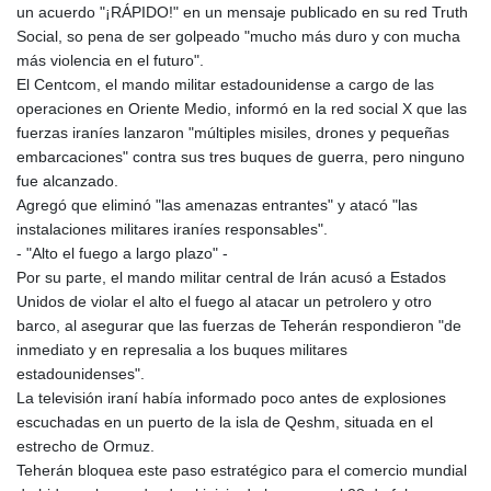
JEP 0.8566
un acuerdo "¡RÁPIDO!" en un mensaje publicado en su red Truth
JMD 183.057725
Social, so pena de ser golpeado "mucho más duro y con mucha
JOD 0.819746
más violencia en el futuro".
JPY 182.445186
El Centcom, el mando militar estadounidense a cargo de las
KES 149.158147
operaciones en Oriente Medio, informó en la red social X que las
KGS 101.104505
fuerzas iraníes lanzaron "múltiples misiles, drones y pequeñas
KHR
embarcaciones" contra sus tres buques de guerra, pero ninguno
4681.941823
fue alcanzado.
KMF 492.514185
Agregó que eliminó "las amenazas entrantes" y atacó "las
KRW
instalaciones militares iraníes responsables".
1627.712241
- "Alto el fuego a largo plazo" -
KWD 0.356853
Por su parte, el mando militar central de Irán acusó a Estados
KYD 0.960588
Unidos de violar el alto el fuego al atacar un petrolero y otro
KZT 540.233287
barco, al asegurar que las fuerzas de Teherán respondieron "de
LAK
inmediato y en represalia a los buques militares
26025.676609
estadounidenses".
LBP
La televisión iraní había informado poco antes de explosiones
103223.017367
escuchadas en un puerto de la isla de Qeshm, situada en el
LKR 386.635196
estrecho de Ormuz.
LRD 208.057415
Teherán bloquea este paso estratégico para el comercio mundial
LSL 18.726567