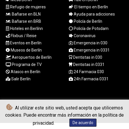
XCG 2.077474
Refugio de mujeres
El tiempo en Berlín
XDR 0.81579
XOF 655.948849
Bañarse en BLN
Ayuda para adicciones
XPF 119.331742
Bañarse en BRB
Policía de Berlín
YER 275.626884
Hoteles en Berlínn
Policía de Potsdam
ZAR 18.667336
Flixbus / Reise
Coronavirus
ZMK
Eventos en Berlín
Emergencia in 030
10406.612213
Museos de Berlín
Emergencia in 0331
ZMW 21.75673
Aeropuertos de Berlín
Dentistas in 030
ZWL 372.275202
Programa de TV
Dentistas in 0331
AED 4.245913
AED 4.245913
Atasco en Berlín
24 Farmacia 030
AFN 76.887634
Salir Berlín
24h Farmacia 0331
ALL 93.218842
AMD
422.094755
AOA
Al utilizar este sitio web, usted acepta que utilicemos
© Berliner Boersenzeitung - 2026 - Todos los derechos
1060.176801
reservados
cookies. Puede encontrar más información en la política de
ARS
1724.882567
privacidad.
De acuerdo
AUD 1.638747