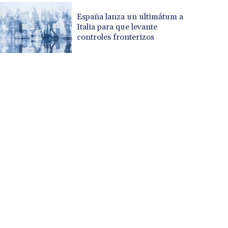
CVE 110.646682
CZK 24.258158
España lanza un ultimátum a
Italia para que levante
DJF 205.46888
controles fronterizos
DKK 7.477932
DOP 67.345355
DZD 153.688625
EGP 57.293288
ERN 17.342035
ETB 184.982115
FJD 2.553384
FKP 0.859288
GBP 0.856968
GEL 3.017966
GGP 0.859288
GHS 13.596606
GIP 0.859288
GMD 84.980421
GNF 10145.090599
GTQ 8.820142