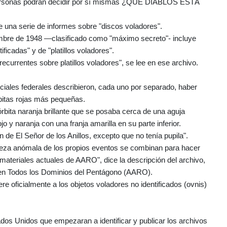
personas podrán decidir por sí mismas ¿QUÉ DIABLOS ESTÁ
 una serie de informes sobre "discos voladores".
embre de 1948 —clasificado como "máximo secreto"- incluye
icadas" y de "platillos voladores".
currentes sobre platillos voladores", se lee en ese archivo.
iales federales describieron, cada uno por separado, haber
órbitas rojas más pequeñas.
ita naranja brillante que se posaba cerca de una aguja
ojo y naranja con una franja amarilla en su parte inferior.
 de El Señor de los Anillos, excepto que no tenía pupila".
raleza anómala de los propios eventos se combinan para hacer
materiales actuales de AARO", dice la descripción del archivo,
s en Todos los Dominios del Pentágono (AARO).
e oficialmente a los objetos voladores no identificados (ovnis)
ados Unidos que empezaran a identificar y publicar los archivos