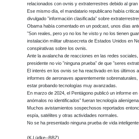
relacionados con ovnis y extraterrestres debido al gran
Ese mismo día, el mandatario republicano había criti
divulgado "información clasificada" sobre extraterrestre
Obama había comentado en un podcast, unos días antes, 
"Son reales, pero yo no los he visto y no los tienen gua
instalación militar ultrasecreta de Estados Unidos en 
conspirativas sobre los ovnis.
Ante la avalancha de reacciones en las redes sociales
presidente no vio "ninguna prueba" de que "seres extra
El interés en los ovnis se ha reactivado en los últimos
informes de aeronaves aparentemente sobrenaturales,
estar probando tecnologías muy avanzadas.
En marzo de 2024, el Pentágono publicó un informe en 
anómalos no identificados" fueran tecnología alienígena
Muchos avistamientos sospechosos reportados entonce
espía, satélites y otras actividades normales.
No se ha presentado ninguna prueba de vida inteligente 
(K.Lüdke--BBZ)