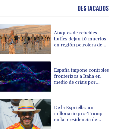
DESTACADOS
BRL 5.876989
BSD 1.155995
BTN 110.001186
BWP 15.603479
Ataques de rebeldes
BYN 3.442212
hutíes dejan 10 muertos
BYR 22660.258427
en región petrolera de
BZD 2.324897
Yemen
CAD 1.613446
CDF 2615.761404
España impone controles
CHF 0.934181
fronterizos a Italia en
CLF 0.026749
medio de crisis por
CLP 1056.199727
migrantes
CNY 7.801146
CNH 7.796152
De la Espriella: un
COP 3650.105178
millonario pro-Trump
CRC 525.509359
en la presidencia de
CUC 1.156136
Colombia
CUP 30.637594