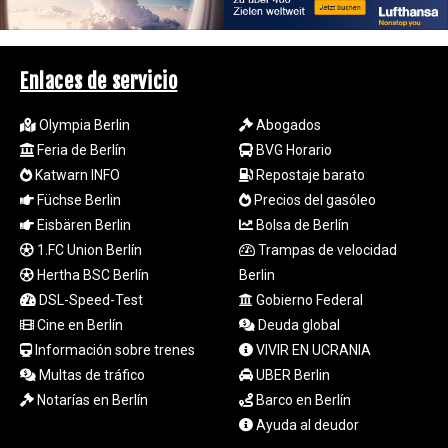
RWF
1694.978938
SAR 4.329446
Enlaces de servicio
SBD 9.325039
SCR 16.705092
Olympia Berlin
Abogados
SDG 694.263698
Feria de Berlín
BVG Horario
SEK 10.961095
Katwarn INFO
Repostaje barato
SGD 1.467719
SLE 28.445176
Füchse Berlin
Precios del gasóleo
SOS 658.791814
Eisbären Berlin
Bolsa de Berlín
SRD 43.778814
1.FC Union Berlín
Trampas de velocidad
STD
Hertha BSC Berlín
Berlin
23929.673396
DSL-Speed-Test
Gobierno Federal
STN 24.499696
Cine en Berlín
Deuda global
SVC 10.085875
Información sobre trenes
VIVIR EN UCRANIA
SZL 18.722767
THB 38.210709
Multas de tráfico
UBER Berlin
TJS 10.633568
Notarías en Berlín
Barco en Berlín
TMT 4.058036
Ayuda al deudor
TND 3.386358