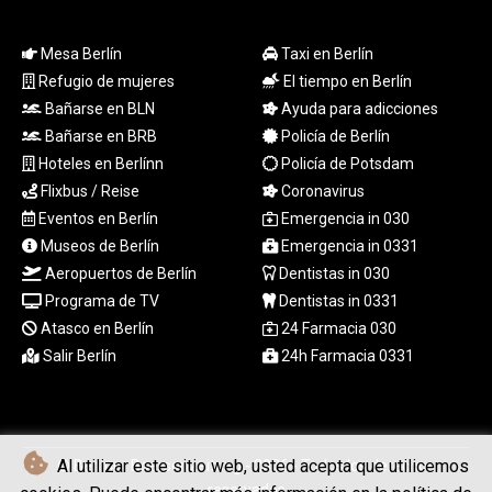
TRY 55.144784
TTD 7.812903
Mesa Berlín
Taxi en Berlín
TWD 37.286072
Refugio de mujeres
El tiempo en Berlín
TZS
Bañarse en BLN
Ayuda para adicciones
3051.762079
UAH 51.625959
Bañarse en BRB
Policía de Berlín
UGX
Hoteles en Berlínn
Policía de Potsdam
4293.946644
Flixbus / Reise
Coronavirus
USD 1.156136
Eventos en Berlín
Emergencia in 030
UYU 46.399423
Museos de Berlín
Emergencia in 0331
UZS
Aeropuertos de Berlín
Dentistas in 030
13785.828699
Programa de TV
Dentistas in 0331
VES 873.763846
Atasco en Berlín
24 Farmacia 030
VND
30295.956222
Salir Berlín
24h Farmacia 0331
VUV 137.068136
WST 3.160546
XAF 655.948849
XAG 0.018188
Al utilizar este sitio web, usted acepta que utilicemos
© Berliner Boersenzeitung - 2026 - Todos los derechos
XAU 0.000266
reservados