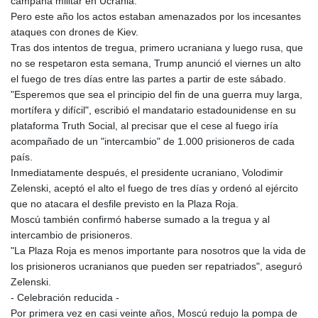
campaña militar en Ucrania.
LTL 3.413768
Pero este año los actos estaban amenazados por los incesantes
LVL 0.699335
ataques con drones de Kiev.
LYD 7.331909
Tras dos intentos de tregua, primero ucraniana y luego rusa, que
MAD 10.743067
no se respetaron esta semana, Trump anunció el viernes un alto
MDL 20.044751
el fuego de tres días entre las partes a partir de este sábado.
MGA
"Esperemos que sea el principio del fin de una guerra muy larga,
4918.938878
mortífera y difícil", escribió el mandatario estadounidense en su
MKD 61.529235
plataforma Truth Social, al precisar que el cese al fuego iría
MMK
acompañado de un "intercambio" de 1.000 prisioneros de cada
2427.363841
país.
MNT
Inmediatamente después, el presidente ucraniano, Volodimir
4157.293457
Zelenski, aceptó el alto el fuego de tres días y ordenó al ejército
MOP 9.314584
que no atacara el desfile previsto en la Plaza Roja.
MRU 46.338424
Moscú también confirmó haberse sumado a la tregua y al
MUR 54.419742
intercambio de prisioneros.
MVR 17.862733
"La Plaza Roja es menos importante para nosotros que la vida de
MWK
los prisioneros ucranianos que pueden ser repatriados", aseguró
1998.775164
Zelenski.
MXN 20.094074
- Celebración reducida -
MYR 4.728715
Por primera vez en casi veinte años, Moscú redujo la pompa de