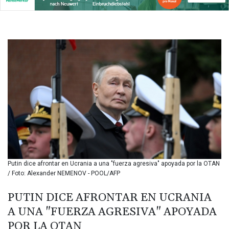
BIF 3451.157116
BMD 1.156136
BND 1.477082
BOB 13.69983
BRL 5.876989
BSD 1.152686
BTN 109.688637
BWP 15.558807
BYN 3.432357
BYR
22660.258427
BZD 2.318271
CAD 1.612983
CDF
2615.761404
Putin dice afrontar en Ucrania a una "fuerza agresiva" apoyada por la OTAN
CHF 0.93588
/ Foto: Alexander NEMENOV - POOL/AFP
CLF 0.026829
CLP
PUTIN DICE AFRONTAR EN UCRANIA
1055.916879
A UNA "FUERZA AGRESIVA" APOYADA
CNY 7.801146
POR LA OTAN
CNH 7.796152