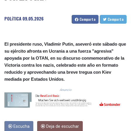
COP 3633.55485
CRC 523.993489
POLíTICA
09.05.2026
CUC 1.156136
Comparta
Comparta
CUP 30.637594
CVE 110.26363
CZK 24.258158
DJF 205.267449
El presidente ruso, Vladimir Putin, aseveró este sábado que
DKK 7.477932
su ejército afronta en Ucrania a una fuerza "agresiva"
DOP 67.289164
apoyada por la OTAN, en su discurso conmemorativo de la
DZD 152.967099
Victoria contra los nazis, celebrado este año en formato
EGP 57.293288
reducido y aprovechando una breve tregua con Kiev
ERN 17.342035
mediada por Estados Unidos.
ETB 186.049588
FJD 2.553384
Anuncio
FKP 0.857252
GBP 0.858527
GEL 3.017966
GGP 0.857252
GHS 13.526832
Escucha
Deja de escuchar
GIP 0.857252