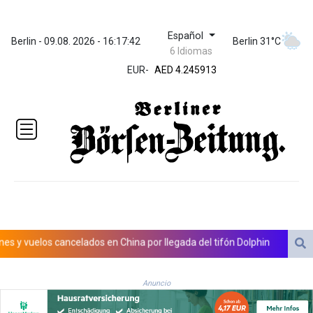
Español
ZWL 372.275202
Berlin - 09.08. 2026 - 16:17:43
Berlin 31°C
6 Idiomas
AED 4.245913
AED 4.245913
EUR
-
AFN 76.887634
ALL 93.218842
AMD
422.094755
AOA
1060.176801
ARS
1724.882567
AUD 1.638747
AWG 2.082489
AZN 1.97002
uelos cancelados en China por llegada del tifón Dolphin
Al menos ci
BAM 1.955776
BBD 2.321671
Anuncio
BDT 142.688227
BHD 0.434695