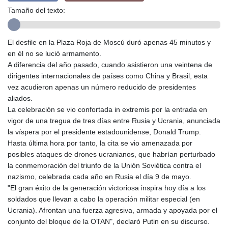
GMD 84.980421
Tamaño del texto:
GNF
10123.874202
GTQ 8.794891
El desfile en la Plaza Roja de Moscú duró apenas 45 minutos y
GYD 241.157003
en él no se lució armamento.
HKD 9.066767
A diferencia del año pasado, cuando asistieron una veintena de
HNL 30.895616
dirigentes internacionales de países como China y Brasil, esta
HRK 7.536622
vez acudieron apenas un número reducido de presidentes
HTG 150.718127
aliados.
HUF 363.096405
La celebración se vio confortada in extremis por la entrada en
IDR
vigor de una tregua de tres días entre Rusia y Ucrania, anunciada
20580.370421
la víspera por el presidente estadounidense, Donald Trump.
ILS 3.468234
Hasta última hora por tanto, la cita se vio amenazada por
IMP 0.857252
posibles ataques de drones ucranianos, que habrían perturbado
INR 110.076256
la conmemoración del triunfo de la Unión Soviética contra el
IQD
nazismo, celebrada cada año en Rusia el día 9 de mayo.
1509.981237
"El gran éxito de la generación victoriosa inspira hoy día a los
IRR
soldados que llevan a cabo la operación militar especial (en
1590322.371805
Ucrania). Afrontan una fuerza agresiva, armada y apoyada por el
ISK 142.598215
conjunto del bloque de la OTAN", declaró Putin en su discurso.