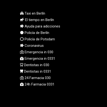
MMK 2427.363841
MNT 4157.293457
Taxi en Berlín
MOP 9.314584
El tiempo en Berlín
MRU 46.338424
Ayuda para adicciones
MUR 54.419742
Policía de Berlín
MVR 17.862733
Policía de Potsdam
MWK 1998.775164
MXN 19.812061
Coronavirus
MYR 4.728715
Emergencia in 030
MZN 73.882892
Emergencia in 0331
NAD 18.726567
Dentistas in 030
NGN 1577.963717
Dentistas in 0331
NIO 42.419473
24 Farmacia 030
NOK 10.99759
24h Farmacia 0331
NPR 175.501819
NZD 1.966719
OMR 0.442445
PAB 1.152686