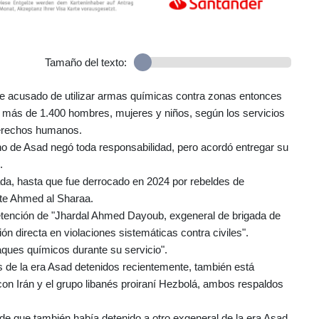
Tamaño del texto:
fue acusado de utilizar armas químicas contra zonas entonces
e más de 1.400 hombres, mujeres y niños, según los servicios
derechos humanos.
erno de Asad negó toda responsabilidad, pero acordó entregar su
.
a, hasta que fue derrocado en 2024 por rebeldes de
nte Ahmed al Sharaa.
la detención de "Jhardal Ahmed Dayoub, exgeneral de brigada de
ión directa en violaciones sistemáticas contra civiles".
aques químicos durante su servicio".
s de la era Asad detenidos recientemente, también está
con Irán y el grupo libanés proiraní Hezbolá, ambos respaldos
he de que también había detenido a otro exgeneral de la era Asad,