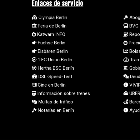
Enlaces de servicio
Olympia Berlin
Abog
Feria de Berlín
BVG 
Katwarn INFO
Repos
Füchse Berlin
Preci
Eisbären Berlin
Bolsa
1.FC Union Berlín
Tramp
Hertha BSC Berlín
Gobie
DSL-Speed-Test
Deud
Cine en Berlín
VIVI
Información sobre trenes
UBER 
Multas de tráfico
Barco
Notarías en Berlín
Ayuda