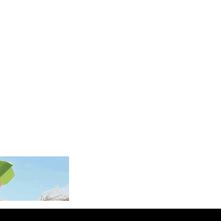
KGS 101.104505
KHR 4681.941823
KMF 492.514185
KRW 1627.677557
KWD 0.356853
KYD 0.960588
KZT 540.233287
LAK 26025.676609
LBP 103223.017367
LKR 386.635196
LRD 208.057415
LSL 18.726567
LTL 3.413768
LVL 0.699335
LYD 7.331909
MAD 10.743067
MDL 20.044751
MGA 4918.938878
MKD 61.524236