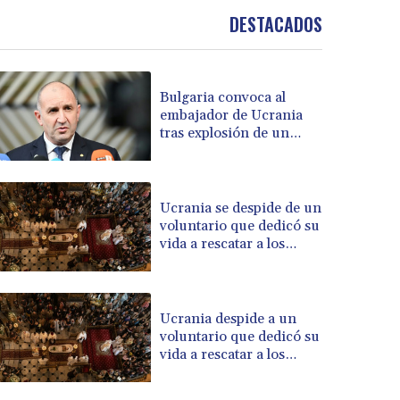
BOB 13.69983
DESTACADOS
BRL 5.876989
BSD 1.152686
BTN 109.688637
Bulgaria convoca al
BWP 15.558807
embajador de Ucrania
BYN 3.432357
tras explosión de un
BYR 22660.258427
dron en su territorio
BZD 2.318271
CAD 1.61333
CDF 2615.761404
Ucrania se despide de un
voluntario que dedicó su
CHF 0.93588
vida a rescatar a los
CLF 0.026829
muertos
CLP 1055.916879
CNY 7.801146
CNH 7.796152
Ucrania despide a un
COP 3633.55485
voluntario que dedicó su
vida a rescatar a los
CRC 523.993489
muertos
CUC 1.156136
CUP 30.637594