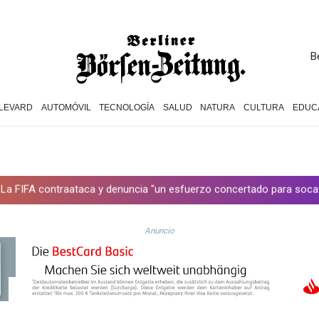
B
LEVARD
AUTOMÓVIL
TECNOLOGÍA
SALUD
NATURA
CULTURA
EDUC
taca y denuncia "un esfuerzo concertado para socavar a su preside
Anuncio