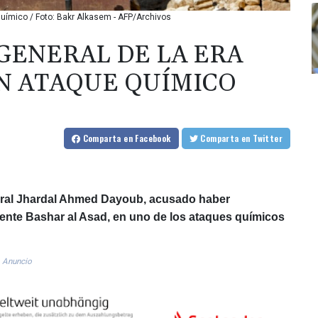
químico / Foto: Bakr Alkasem - AFP/Archivos
 GENERAL DE LA ERA
N ATAQUE QUÍMICO
Comparta
en Facebook
Comparta
en Twitter
eneral Jhardal Ahmed Dayoub, acusado haber
idente Bashar al Asad, en uno de los ataques químicos
Anuncio