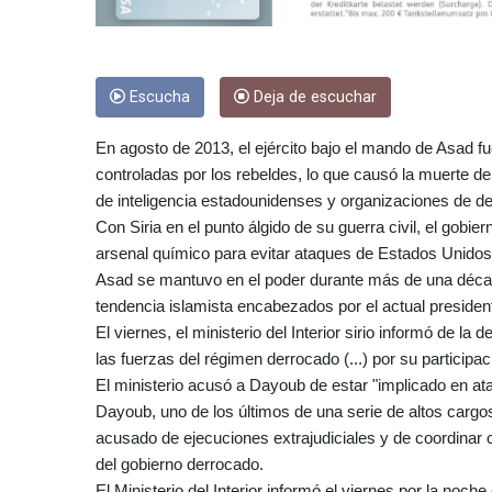
Escucha
Deja de escuchar
En agosto de 2013, el ejército bajo el mando de Asad 
controladas por los rebeldes, lo que causó la muerte d
de inteligencia estadounidenses y organizaciones de 
Con Siria en el punto álgido de su guerra civil, el gobi
arsenal químico para evitar ataques de Estados Unidos
Asad se mantuvo en el poder durante más de una décad
tendencia islamista encabezados por el actual preside
El viernes, el ministerio del Interior sirio informó de 
las fuerzas del régimen derrocado (...) por su participac
El ministerio acusó a Dayoub de estar "implicado en at
Dayoub, uno de los últimos de una serie de altos cargo
acusado de ejecuciones extrajudiciales y de coordinar 
del gobierno derrocado.
El Ministerio del Interior informó el viernes por la noc