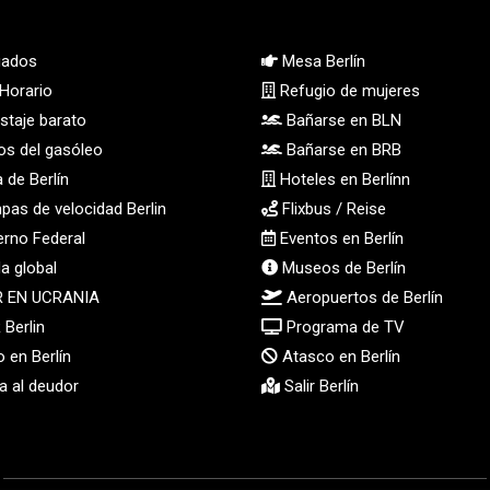
ados
Mesa Berlín
Horario
Refugio de mujeres
taje barato
Bañarse en BLN
os del gasóleo
Bañarse en BRB
 de Berlín
Hoteles en Berlínn
as de velocidad Berlin
Flixbus / Reise
rno Federal
Eventos en Berlín
a global
Museos de Berlín
R EN UCRANIA
Aeropuertos de Berlín
Berlin
Programa de TV
 en Berlín
Atasco en Berlín
 al deudor
Salir Berlín