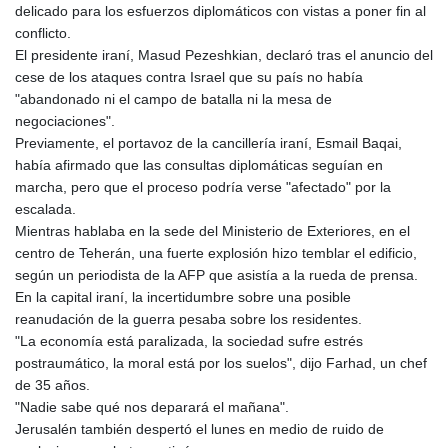
MZN 73.882892
delicado para los esfuerzos diplomáticos con vistas a poner fin al
NAD 18.78764
conflicto.
NGN
El presidente iraní, Masud Pezeshkian, declaró tras el anuncio del
1577.963717
cese de los ataques contra Israel que su país no había
NIO 42.540713
"abandonado ni el campo de batalla ni la mesa de
NOK 10.99759
negociaciones".
NPR 176.001898
Previamente, el portavoz de la cancillería iraní, Esmail Baqai,
NZD 1.961547
había afirmado que las consultas diplomáticas seguían en
OMR 0.442559
marcha, pero que el proceso podría verse "afectado" por la
PAB 1.15598
escalada.
PEN 3.913564
Mientras hablaba en la sede del Ministerio de Exteriores, en el
PGK 5.112721
centro de Teherán, una fuerte explosión hizo temblar el edificio,
PHP 70.183258
según un periodista de la AFP que asistía a la rueda de prensa.
PKR 321.178758
En la capital iraní, la incertidumbre sobre una posible
PLN 4.299905
reanudación de la guerra pesaba sobre los residentes.
PYG
"La economía está paralizada, la sociedad sufre estrés
6873.802279
postraumático, la moral está por los suelos", dijo Farhad, un chef
QAR 4.213541
de 35 años.
RON 5.244583
"Nadie sabe qué nos deparará el mañana".
RSD 117.953626
Jerusalén también despertó el lunes en medio de ruido de
RUB 94.679224