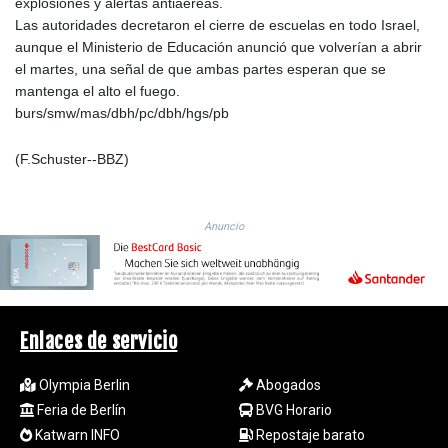
explosiones y alertas antiaéreas.
RWF
Las autoridades decretaron el cierre de escuelas en todo Israel,
1693.738704
aunque el Ministerio de Educación anunció que volverían a abrir
SAR 4.370455
el martes, una señal de que ambas partes esperan que se
SBD 9.325039
mantenga el alto el fuego.
SCR 16.735107
burs/smw/mas/dbh/pc/dbh/hgs/pb
SDG 694.263698
SEK 10.961095
(F.Schuster--BBZ)
SGD 1.477777
SLE 28.445176
SOS 694.263682
Anuncio
SRD 43.778814
STD
23929.673396
STN 24.712399
SVC 10.11514
Enlaces de servicio
SZL 18.781467
THB 38.210709
Olympia Berlin
Abogados
TJS 10.664099
Feria de Berlín
BVG Horario
TMT 4.058036
Katwarn INFO
Repostaje barato
TND 3.366711