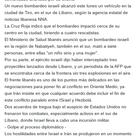
LSL 18.648909
Un nuevo bombardeo israelí alcanzó este lunes un vehículo en la
LTL 3.413768
ciudad de Tiro, en el sur de Líbano, según la agencia estatal de
LVL 0.699335
noticias libanesa NNA.
LYD 7.358849
La Cruz Roja indicó que el bombardeo impactó cerca de su
MAD 10.757887
centro en la ciudad, hiriendo a cuatro rescatistas.
MDL 20.102303
El Ministerio de Salud libanés anunció que un bombardeo israelí
MGA
en la región de Nabatiyeh, también en el sur, mató a siete
4982.944983
personas, entre ellas "un niño sirio y una mujer".
MKD 61.70777
Por su parte, el ejército israelí dijo haber interceptado tres
MMK
proyectiles lanzados desde Líbano, y un periodista de la AFP que
2427.596601
se encontraba cerca de la frontera vio tres explosiones en el aire.
MNT 4159.0218
El frente libanés es uno de los puntos más delicados en las
MOP 9.34149
negociaciones para poner fin al conflicto en Oriente Medio, ya
MRU 46.349915
que Irán insiste en que cualquier acuerdo debe incluir el fin de
MUR 54.396619
este conflicto paralelo entre ISrael y Hezbolá.
MVR 17.862733
Dos acuerdos de tregua bajo el auspicio de Estados Unidos no
MWK
frenaron los combates, especialmente activos en el sur de
2008.207995
Líbano, donde Israel lleva a cabo una incursión militar.
MXN 19.811776
- Golpe al proceso diplomático -
MYR 4.728715
Los hostilidades entre Israel e Irán se produjeron en un momento