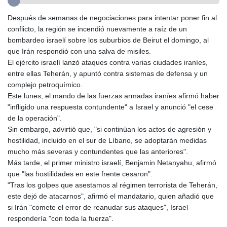
GIP 0.8566
GMD 84.980421
Después de semanas de negociaciones para intentar poner fin al
GNF
conflicto, la región se incendió nuevamente a raíz de un
10145.090599
bombardeo israelí sobre los suburbios de Beirut el domingo, al
GTQ 8.820142
que Irán respondió con una salva de misiles.
GYD 241.849406
El ejército israelí lanzó ataques contra varias ciudades iraníes,
HKD 9.067746
entre ellas Teherán, y apuntó contra sistemas de defensa y un
HNL 31.077375
complejo petroquímico.
HRK 7.536622
Este lunes, el mando de las fuerzas armadas iraníes afirmó haber
HTG 151.150865
"infligido una respuesta contundente" a Israel y anunció "el cese
HUF 363.096405
de la operación".
IDR
Sin embargo, advirtió que, "si continúan los actos de agresión y
20580.370421
hostilidad, incluido en el sur de Líbano, se adoptarán medidas
ILS 3.468234
mucho más severas y contundentes que las anteriores".
IMP 0.8566
Más tarde, el primer ministro israelí, Benjamin Netanyahu, afirmó
INR 109.992259
que "las hostilidades en este frente cesaron".
IQD
"Tras los golpes que asestamos al régimen terrorista de Teherán,
1515.115748
este dejó de atacarnos", afirmó el mandatario, quien añadió que
IRR
si Irán "comete el error de reanudar sus ataques", Israel
1590322.371805
respondería "con toda la fuerza".