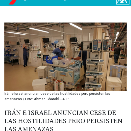
BIF 3453.955207
BMD 1.156136
BND 1.481323
BOB 13.739522
BRL 5.876989
BSD 1.155995
BTN 110.001186
BWP 15.603479
BYN 3.442212
BYR
22660.258427
BZD 2.324897
CAD 1.613446
CDF
2615.761404
Irán e Israel anuncian cese de las hostilidades pero persisten las
CHF 0.934181
amenazas / Foto: Ahmad Gharabli - AFP
CLF 0.026749
CLP
IRÁN E ISRAEL ANUNCIAN CESE DE
1056.199727
LAS HOSTILIDADES PERO PERSISTEN
CNY 7.801146
LAS AMENAZAS
CNH 7.796152