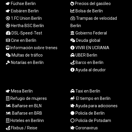
Füchse Berlin
Precios del gasóleo
TRY 55.144784
TTD 7.835505
Eisbären Berlin
Bolsa de Berlín
TWD 37.286072
1.FC Union Berlín
Trampas de velocidad
TZS
Hertha BSC Berlín
Berlin
3060.872603
DSL-Speed-Test
Gobierno Federal
UAH 51.775757
Cine en Berlín
Deuda global
UGX
Información sobre trenes
VIVIR EN UCRANIA
4306.406038
Multas de tráfico
UBER Berlin
USD 1.156136
UYU 46.534057
Notarías en Berlín
Barco en Berlín
UZS
Ayuda al deudor
13815.821213
VES 873.763846
VND
Mesa Berlín
Taxi en Berlín
30295.956222
Refugio de mujeres
El tiempo en Berlín
VUV 138.059733
Bañarse en BLN
Ayuda para adicciones
WST 3.160483
Bañarse en BRB
Policía de Berlín
XAF 657.83219
Hoteles en Berlínn
Policía de Potsdam
XAG 0.018216
XAU 0.000266
Flixbus / Reise
Coronavirus