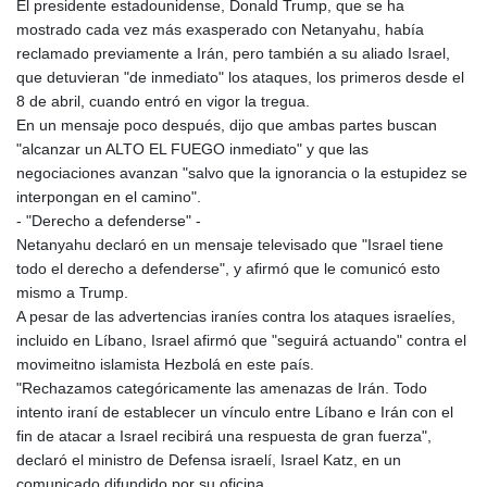
ISK 142.598215
El presidente estadounidense, Donald Trump, que se ha
JEP 0.8566
mostrado cada vez más exasperado con Netanyahu, había
JMD 183.583315
reclamado previamente a Irán, pero también a su aliado Israel,
JOD 0.819746
que detuvieran "de inmediato" los ataques, los primeros desde el
JPY 182.445186
8 de abril, cuando entró en vigor la tregua.
KES 148.887592
En un mensaje poco después, dijo que ambas partes buscan
KGS 101.104505
"alcanzar un ALTO EL FUEGO inmediato" y que las
KHR
negociaciones avanzan "salvo que la ignorancia o la estupidez se
4685.244046
interpongan en el camino".
KMF 492.514185
- "Derecho a defenderse" -
KRW
Netanyahu declaró en un mensaje televisado que "Israel tiene
1627.712241
todo el derecho a defenderse", y afirmó que le comunicó esto
KWD 0.356853
mismo a Trump.
KYD 0.963346
A pesar de las advertencias iraníes contra los ataques israelíes,
KZT 541.784389
incluido en Líbano, Israel afirmó que "seguirá actuando" contra el
LAK
movimeitno islamista Hezbolá en este país.
26108.437325
"Rechazamos categóricamente las amenazas de Irán. Todo
LBP
intento iraní de establecer un vínculo entre Líbano e Irán con el
103531.946431
fin de atacar a Israel recibirá una respuesta de gran fuerza",
LKR 387.745291
declaró el ministro de Defensa israelí, Israel Katz, en un
LRD 209.896866
comunicado difundido por su oficina.