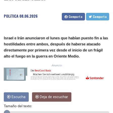
COP
3650.105178
POLíTICA
08.06.2026
CRC 525.509359
Comparta
Comparta
CUC 1.156136
CUP 30.637594
CVE 110.646682
CZK 24.258158
Israel e Irán anunciaron el lunes que habían puesto fin a las
DJF 205.46888
hostilidades entre ambos, después de haberse atacado
DKK 7.477932
directamente por primera vez desde el inicio de un frágil
DOP 67.345355
alto el fuego en la guerra en Oriente Medio.
DZD 153.688625
EGP 57.293288
Anuncio
ERN 17.342035
ETB 184.982115
FJD 2.553384
FKP 0.8566
GBP 0.856968
Escucha
Deja de escuchar
GEL 3.017966
GGP 0.8566
Tamaño del texto:
GHS 13.596606