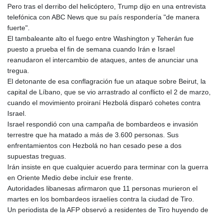
Pero tras el derribo del helicóptero, Trump dijo en una entrevista
LTL 3.409986
telefónica con ABC News que su país respondería "de manera
LVL 0.69856
fuerte".
LYD 7.339597
El tambaleante alto el fuego entre Washington y Teherán fue
MAD 10.74762
puesto a prueba el fin de semana cuando Irán e Israel
MDL 20.03577
reanudaron el intercambio de ataques, antes de anunciar una
MGA
tregua.
4908.365176
El detonante de esa conflagración fue un ataque sobre Beirut, la
MKD 61.481068
capital de Líbano, que se vio arrastrado al conflicto el 2 de marzo,
MMK
cuando el movimiento proiraní Hezbolá disparó cohetes contra
2424.552772
Israel.
MNT
Israel respondió con una campaña de bombardeos e invasión
4152.673297
terrestre que ha matado a más de 3.600 personas. Sus
MOP 9.316283
enfrentamientos con Hezbolá no han cesado pese a dos
MRU 46.240358
supuestas treguas.
MUR 54.209096
Irán insiste en que cualquier acuerdo para terminar con la guerra
MVR 17.842347
en Oriente Medio debe incluir ese frente.
MWK
Autoridades libanesas afirmaron que 11 personas murieron el
1999.510632
martes en los bombardeos israelíes contra la ciudad de Tiro.
MXN 19.917775
Un periodista de la AFP observó a residentes de Tiro huyendo de
MYR 4.721853