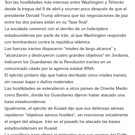
Son las hostilidades más intensas entre Washington y Teherán
GMD 84.878181
desde la tregua del 8 de abril y ocurren poco después de que el
GNF
presidente Donald Trump afirmara que las negociaciones de paz
10128.411837
entre los dos países están en su "fase final".
GTQ 8.795715
La escalada comenzó con el derribo de un helicóptero
GYD 241.227629
estadounidense por parte de Irán, al que Washington respondió
HKD 9.058306
con bombardeos contra la república islámica.
HNL 30.907112
Las fuerzas iraníes dispararon "misiles de largo alcance" y
HRK 7.534038
"alcanzaron y destruyeron cuatro grandes objetivos" en Jordania,
HTG 150.767698
indicaron los Guardianes de la Revolución iraníes en un
HUF 362.223087
comunicado citado por la agencia estatal IRNA.
IDR
El ejército jordano dijo que había derribado cinco misiles iraníes,
20682.294394
sin causar bajas o daños materiales.
ILS 3.477385
Las hostilidades se extendieron a otros países de Oriente Medio
IMP 0.857848
como Baréin, donde los Guardianes dijeron haber atacado una
INR 109.932764
base estadounidense.
IQD
Igualmente, el ejército de Kuwait dijo que sus defensas aéreas
1510.627108
repelieron "objetivos aéreos hostiles", sin mencionar inicialmente
IRR
el origen del ataque. Irán en el pasado ha atacado las bases
1587694.361999
estadounidenses en Kuwait.
ISK 141.792902
La cancillería iraní afirmó el miércoles que sus vecinos del Golfo