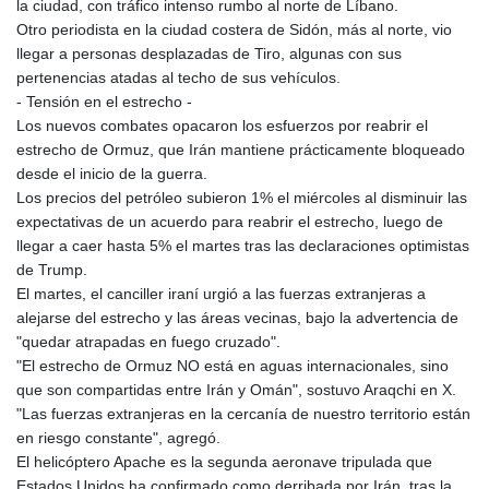
la ciudad, con tráfico intenso rumbo al norte de Líbano.
MZN 73.807157
Otro periodista en la ciudad costera de Sidón, más al norte, vio
NAD 18.917964
llegar a personas desplazadas de Tiro, algunas con sus
NGN
pertenencias atadas al techo de sus vehículos.
1572.381111
- Tensión en el estrecho -
NIO 42.438205
Los nuevos combates opacaron los esfuerzos por reabrir el
NOK 11.00856
estrecho de Ormuz, que Irán mantiene prácticamente bloqueado
NPR 175.401109
desde el inicio de la guerra.
NZD 1.964222
Los precios del petróleo subieron 1% el miércoles al disminuir las
OMR 0.444037
expectativas de un acuerdo para reabrir el estrecho, luego de
PAB 1.153176
llegar a caer hasta 5% el martes tras las declaraciones optimistas
PEN 3.903611
de Trump.
PGK 5.170149
El martes, el canciller iraní urgió a las fuerzas extranjeras a
PHP 70.148769
alejarse del estrecho y las áreas vecinas, bajo la advertencia de
PKR 320.189388
"quedar atrapadas en fuego cruzado".
PLN 4.30117
"El estrecho de Ormuz NO está en aguas internacionales, sino
PYG 6876.93715
que son compartidas entre Irán y Omán", sostuvo Araqchi en X.
QAR 4.215887
"Las fuerzas extranjeras en la cercanía de nuestro territorio están
RON 5.244777
en riesgo constante", agregó.
RSD 117.358631
El helicóptero Apache es la segunda aeronave tripulada que
RUB 93.515578
Estados Unidos ha confirmado como derribada por Irán, tras la
RWF