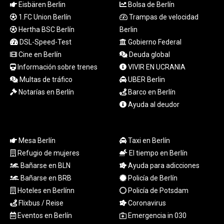
Eisbären Berlin
Bolsa de Berlín
TTD 7.82126
1.FC Union Berlín
Trampas de velocidad
TWD 37.289687
TZS
Hertha BSC Berlín
Berlin
3055.166026
DSL-Speed-Test
Gobierno Federal
UAH 51.602087
Cine en Berlín
Deuda global
UGX
Información sobre trenes
VIVIR EN UCRANIA
4300.926733
Multas de tráfico
UBER Berlin
USD 1.154855
Notarías en Berlín
Barco en Berlín
UYU 46.366868
Ayuda al deudor
UZS
13708.204675
VES 871.004473
VND
Mesa Berlín
Taxi en Berlín
30288.376519
Refugio de mujeres
El tiempo en Berlín
VUV 137.825311
Bañarse en BLN
Ayuda para adicciones
WST 3.151849
Bañarse en BRB
Policía de Berlín
XAF 655.468764
Hoteles en Berlínn
Policía de Potsdam
XAG 0.018606
Flixbus / Reise
Coronavirus
XAU 0.000271
Eventos en Berlín
Emergencia in 030
XCD 3.121053