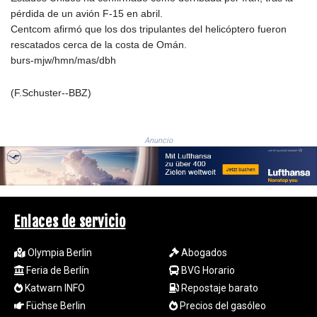
pérdida de un avión F-15 en abril.
1693.938243
Centcom afirmó que los dos tripulantes del helicóptero fueron
SAR 4.333626
rescatados cerca de la costa de Omán.
SBD 9.317771
burs-mjw/hmn/mas/dbh
SCR 16.99798
SDG 693.483603
(F.Schuster--BBZ)
SEK 10.953417
SGD 1.479663
SLE 28.408276
SOS 659.009126
Anuncio
SRD 43.501064
STD
23903.162464
STN 24.481764
SVC 10.089834
Enlaces de servicio
SZL 18.902002
THB 38.159872
Olympia Berlin
Abogados
TJS 10.643495
Feria de Berlín
BVG Horario
TMT 4.041992
Katwarn INFO
Repostaje barato
TND 3.383582
Füchse Berlin
Precios del gasóleo
TRY 54.964638