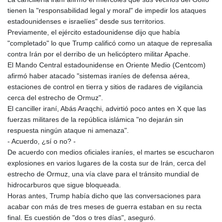
JEP 0.857848
tienen la "responsabilidad legal y moral" de impedir los ataques
JMD 183.243508
estadounidenses e israelíes" desde sus territorios.
JOD 0.818791
Previamente, el ejército estadounidense dijo que había
JPY 182.181232
"completado" lo que Trump calificó como un ataque de represalia
KES 149.439303
contra Irán por el derribo de un helicóptero militar Apache.
KGS 100.991685
El Mando Central estadounidense en Oriente Medio (Centcom)
KHR
afirmó haber atacado "sistemas iraníes de defensa aérea,
4673.518854
estaciones de control en tierra y sitios de radares de vigilancia
KMF 493.12343
cerca del estrecho de Ormuz".
KRW
El canciller iraní, Abás Araqchi, advirtió poco antes en X que las
1638.640772
fuerzas militares de la república islámica "no dejarán sin
KWD 0.357023
respuesta ningún ataque ni amenaza".
KYD 0.961017
- Acuerdo, ¿sí o no? -
KZT 541.135669
De acuerdo con medios oficiales iraníes, el martes se escucharon
LAK
explosiones en varios lugares de la costa sur de Irán, cerca del
26067.486096
estrecho de Ormuz, una vía clave para el tránsito mundial de
LBP
hidrocarburos que sigue bloqueada.
103263.512096
Horas antes, Trump había dicho que las conversaciones para
LKR 386.906578
acabar con más de tres meses de guerra estaban en su recta
LRD 208.141271
final. Es cuestión de "dos o tres días", aseguró.
LSL 18.917964