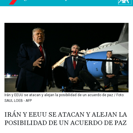
BMD 1.154855
BND 1.478624
BOB 14.004993
BRL 5.916207
BSD 1.153151
BTN 109.628664
BWP 15.63742
BYN 3.410563
BYR
22635.15384
BZD 2.319233
CAD 1.618125
CDF
2611.126427
CHF 0.932311
Irán y EEUU se atacan y alejan la posibilidad de un acuerdo de paz / Foto:
CLF 0.026733
SAUL LOEB - AFP
CLP
1055.559908
IRÁN Y EEUU SE ATACAN Y ALEJAN LA
CNY 7.795147
POSIBILIDAD DE UN ACUERDO DE PAZ
CNH 7.793913
COP