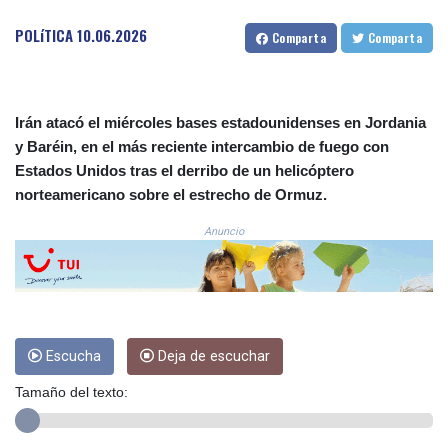
3675.544784
POLíTICA
10.06.2026
Comparta
Comparta
CRC 522.915026
CUC 1.154855
CUP 30.603652
CVE 110.186265
Irán atacó el miércoles bases estadounidenses en Jordania
CZK 24.201154
y Baréin, en el más reciente intercambio de fuego con
DJF 205.338828
Estados Unidos tras el derribo de un helicóptero
DKK 7.47541
DOP 67.250199
norteamericano sobre el estrecho de Ormuz.
DZD 153.530983
Anuncio
EGP 57.54318
ERN 17.322822
ETB 186.117873
FJD 2.553963
FKP 0.857848
GBP 0.857774
Escucha
Deja de escuchar
GEL 3.019946
GGP 0.857848
Tamaño del texto:
GHS 13.520339
GIP 0.857848