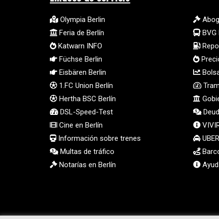
Olympia Berlin
Abog
Feria de Berlín
BVG 
Katwarn INFO
Repos
Füchse Berlin
Preci
Eisbären Berlin
Bolsa
1.FC Union Berlín
Tramp
Hertha BSC Berlín
Gobie
DSL-Speed-Test
Deud
Cine en Berlín
VIVI
Información sobre trenes
UBER 
Multas de tráfico
Barco
Notarías en Berlín
Ayuda