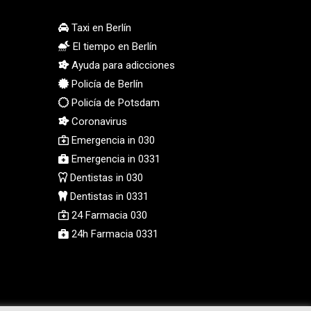
STD 23846.704324
Taxi en Berlín
STN 24.503872
El tiempo en Berlín
SVC 10.099596
SZL 18.811973
Ayuda para adicciones
THB 38.186089
Policía de Berlín
TJS 10.648237
Policía de Potsdam
TMT 4.038205
Coronavirus
TND 3.385417
Emergencia in 030
TRY 54.945057
Emergencia in 0331
TTD 7.815235
Dentistas in 030
TWD 37.132483
Dentistas in 0331
TZS 3058.895077
UAH 51.685868
24 Farmacia 030
UGX 4299.660833
24h Farmacia 0331
USD 1.152127
UYU 46.487145
UZS 13756.114236
VES 868.947202