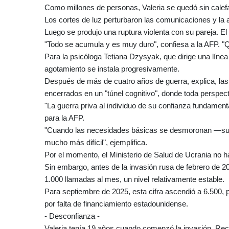
Como millones de personas, Valeria se quedó sin calefac
Los cortes de luz perturbaron las comunicaciones y la 
Luego se produjo una ruptura violenta con su pareja. El
"Todo se acumula y es muy duro", confiesa a la AFP. "Q
Para la psicóloga Tetiana Dzysyak, que dirige una línea
agotamiento se instala progresivamente.
Después de más de cuatro años de guerra, explica, la
encerrados en un "túnel cognitivo", donde toda persp
"La guerra priva al individuo de su confianza fundamenta
para la AFP.
"Cuando las necesidades básicas se desmoronan —sueño
mucho más difícil", ejemplifica.
Por el momento, el Ministerio de Salud de Ucrania no ha
Sin embargo, antes de la invasión rusa de febrero de 202
1.000 llamadas al mes, un nivel relativamente estable.
Para septiembre de 2025, esta cifra ascendió a 6.500, 
por falta de financiamiento estadounidense.
- Desconfianza -
Valeria tenía 19 años cuando comenzó la invasión. Recu