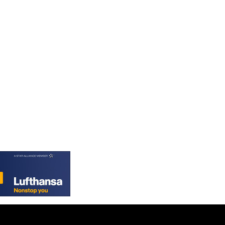
PGK 5.099806
PHP 70.29585
PKR 320.457643
PLN 4.303828
PYG 6866.085075
QAR 4.21932
RON 5.255425
RSD 117.319946
RUB 95.630302
RWF 1695.667973
SAR 4.324335
SBD 9.295762
SCR 16.728727
SDG 691.847008
SEK 10.966931
SGD 1.477952
SLE 28.338716
SOS 659.704256
SRD 43.627022