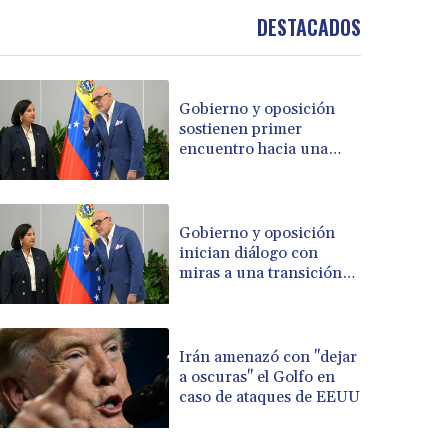
BRL 5.903154
DESTACADOS
BSD 1.154282
BTN 109.850883
BWP 15.611467
Gobierno y oposición
BYN 3.41754
sostienen primer
BYR 22581.690677
encuentro hacia una
BZD 2.321467
transición política en
Venezuela
CAD 1.615317
CDF 2603.806986
Gobierno y oposición
CHF 0.936264
inician diálogo con
CLF 0.026724
miras a una transición
CLP 1055.210169
política en Venezuela
CNY 7.775763
CNH 7.773194
Irán amenazó con "dejar
COP 3641.136324
a oscuras" el Golfo en
CRC 525.082981
caso de ataques de EEUU
CUC 1.152127
CUP 30.531367