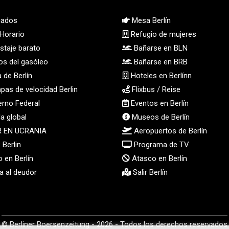
ados
Mesa Berlín
Horario
Refugio de mujeres
taje barato
Bañarse en BLN
os del gasóleo
Bañarse en BRB
 de Berlín
Hoteles en Berlínn
as de velocidad Berlin
Flixbus / Reise
rno Federal
Eventos en Berlín
a global
Museos de Berlín
R EN UCRANIA
Aeropuertos de Berlín
Berlin
Programa de TV
 en Berlín
Atasco en Berlín
 al deudor
Salir Berlín
© Berliner Boersenzeitung - 2026 - Todos los derechos reservados