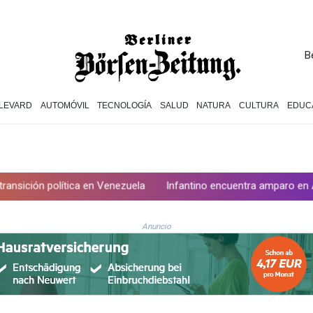
B
LEVARD
AUTOMÓVIL
TECNOLOGÍA
SALUD
NATURA
CULTURA
EDUC
en Venezuela
Infantino encuentra amparo en África ante la presió
Anuncio