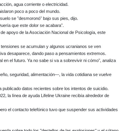
ción, agua corriente o electricidad.
aislaron poco a poco del mundo.
 suelo se "desmoronó" bajo sus pies, dijo.
uería que este dolor se acabara".
 de apoyo de la Asociación Nacional de Psicología, este
s tensiones se acumulan y algunos ucranianos se ven
ectiva desaparece, dando paso a pensamientos extremos.
l en el futuro. Ya no sabe si va a sobrevivir ni cómo", analiza
, seguridad, alimentación—, la vida cotidiana se vuelve
 publicado datos recientes sobre los intentos de suicidio.
2, la línea de ayuda Lifeline Ukraine recibía alrededor de
pero el contacto telefónico tuvo que suspender sus actividades
erda sobre todo los "destellos de las explosiones" y el sótano