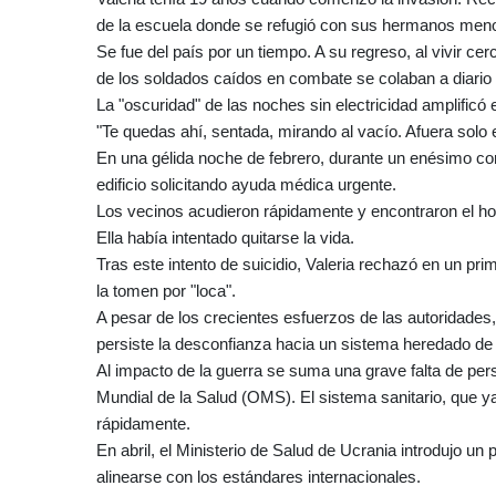
de la escuela donde se refugió con sus hermanos men
Se fue del país por un tiempo. A su regreso, al vivir c
de los soldados caídos en combate se colaban a diario
La "oscuridad" de las noches sin electricidad amplificó
"Te quedas ahí, sentada, mirando al vacío. Afuera solo e
En una gélida noche de febrero, durante un enésimo cor
edificio solicitando ayuda médica urgente.
Los vecinos acudieron rápidamente y encontraron el ho
Ella había intentado quitarse la vida.
Tras este intento de suicidio, Valeria rechazó en un p
la tomen por "loca".
A pesar de los crecientes esfuerzos de las autoridades
persiste la desconfianza hacia un sistema heredado de 
Al impacto de la guerra se suma una grave falta de per
Mundial de la Salud (OMS). El sistema sanitario, que ya
rápidamente.
En abril, el Ministerio de Salud de Ucrania introdujo un
alinearse con los estándares internacionales.