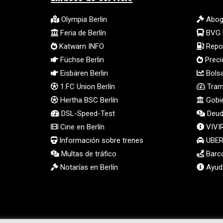
Olympia Berlin
Abog
Feria de Berlín
BVG 
Katwarn INFO
Repos
Füchse Berlin
Preci
Eisbären Berlin
Bolsa
1.FC Union Berlín
Tramp
Hertha BSC Berlín
Gobie
DSL-Speed-Test
Deud
Cine en Berlín
VIVI
Información sobre trenes
UBER 
Multas de tráfico
Barco
Notarías en Berlín
Ayuda