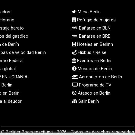
ados
Mesa Berlín
Horario
Refugio de mujeres
taje barato
Bañarse en BLN
os del gasóleo
Bañarse en BRB
 de Berlín
Hoteles en Berlínn
as de velocidad Berlin
Flixbus / Reise
rno Federal
Eventos en Berlín
a global
Museos de Berlín
R EN UCRANIA
Aeropuertos de Berlín
Berlin
Programa de TV
 en Berlín
Atasco en Berlín
 al deudor
Salir Berlín
© Berliner Boersenzeitung - 2026 - Todos los derechos reservados