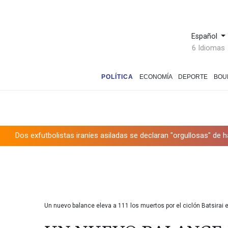
Español
6 Idiomas
POLÍTICA
ECONOMÍA
DEPORTE
BOU
Dos exfutbolistas iraníes asiladas se declaran "orgullosas" de 
Trump desmiente una escasez de municiones y afirma que EEU
Barcas varadas y pescadores sin trabajo en un Danubio bajo mí
Ucrania ataca refinerías y Rusia bombardea una estación de tre
Un nuevo balance eleva a 111 los muertos por el ciclón Batsira
Kompany confía en que los nuevos fichajes lleven al Bayern a l