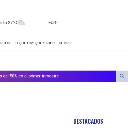
erlin 27°C
EUR
-
ACIÓN
LO QUE HAY QUE SABER
TIEMPO
s del 50% en el primer trimestre
: el sueño de un japonés
una contra la gripe de Moderna
ence al campeón en la Leagues Cup
DESTACADOS
 la asociación de fútbol en una investigación sobre su entrenador