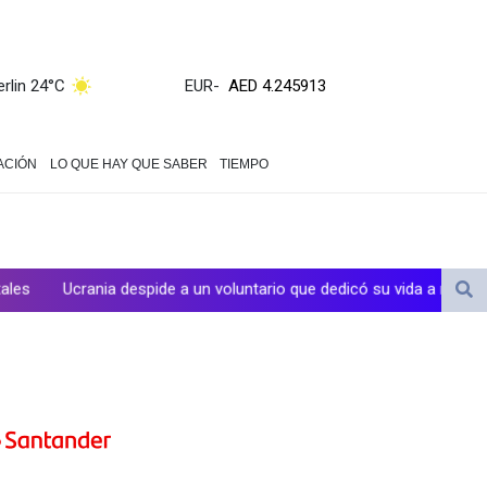
ZWL 372.275202
AED 4.245913
AED 4.245913
erlin 24°C
EUR
-
AFN 76.887634
ALL 93.218842
AMD 422.094755
ACIÓN
LO QUE HAY QUE SABER
TIEMPO
AOA 1060.176801
ARS 1724.882567
AUD 1.638747
AWG 2.082489
AZN 1.97002
pide a un voluntario que dedicó su vida a rescatar a los muertos
BAM 1.955776
BBD 2.321671
BDT 142.688227
BHD 0.434695
BIF 3451.157116
BMD 1.156136
BND 1.477082
BOB 13.69983