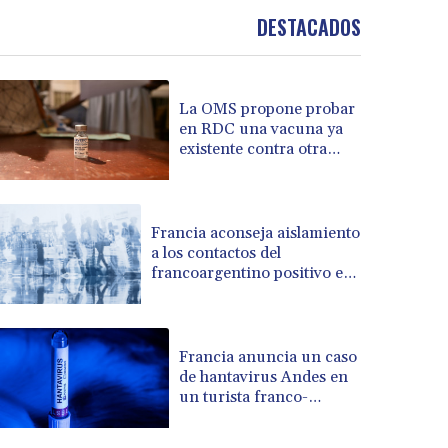
DESTACADOS
BRL 5.876989
BSD 1.152686
BTN 109.688637
BWP 15.558807
La OMS propone probar
BYN 3.432357
en RDC una vacuna ya
BYR 22660.258427
existente contra otra
BZD 2.318271
cepa del ébola
CAD 1.61333
CDF 2615.761404
Francia aconseja aislamiento
CHF 0.934181
a los contactos del
CLF 0.026836
francoargentino positivo en
CLP 1056.199727
hantavirus
CNY 7.801146
CNH 7.796152
Francia anuncia un caso
COP 3633.55485
de hantavirus Andes en
CRC 523.993489
un turista franco-
CUC 1.156136
argentino
CUP 30.637594