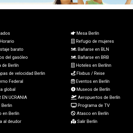
ados
Mesa Berlín
Horario
Refugio de mujeres
taje barato
Bañarse en BLN
os del gasóleo
Bañarse en BRB
 de Berlín
Hoteles en Berlínn
as de velocidad Berlin
Flixbus / Reise
rno Federal
Eventos en Berlín
a global
Museos de Berlín
R EN UCRANIA
Aeropuertos de Berlín
Berlin
Programa de TV
 en Berlín
Atasco en Berlín
 al deudor
Salir Berlín