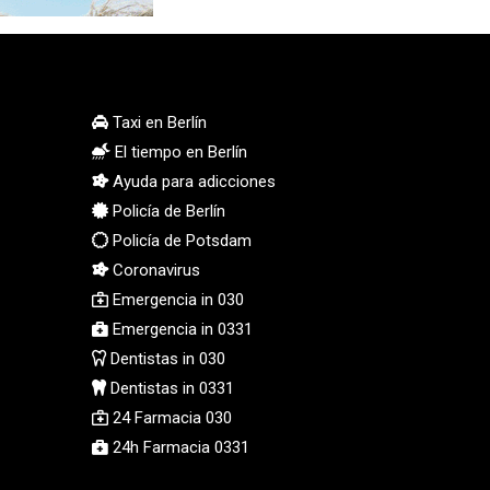
PGK 5.093937
PHP 70.183258
PKR 320.014324
PLN 4.299905
PYG 6853.914834
Taxi en Berlín
QAR 4.213648
El tiempo en Berlín
RON 5.244583
Ayuda para adicciones
RSD 117.338542
Policía de Berlín
RUB 94.679224
Policía de Potsdam
RWF 1694.978938
Coronavirus
SAR 4.345489
Emergencia in 030
SBD 9.325039
Emergencia in 0331
SCR 16.705092
SDG 694.263698
Dentistas in 030
SEK 10.961095
Dentistas in 0331
SGD 1.477661
24 Farmacia 030
SLE 28.445176
24h Farmacia 0331
SOS 658.791814
SRD 43.778814