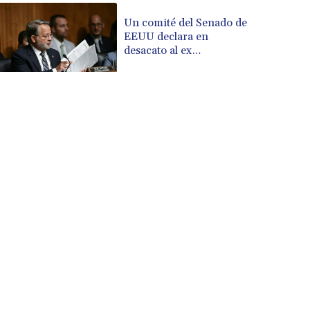
CVE 110.26363
CZK 24.258158
Un comité del Senado de
EEUU declara en
DJF 205.267449
desacato al ex
DKK 7.477932
responsable de la lucha
DOP 67.289164
anticovid Anthony Fauci
DZD 152.967099
EGP 57.293288
ERN 17.342035
ETB 186.049588
FJD 2.553384
FKP 0.8566
GBP 0.856968
GEL 3.017966
GGP 0.8566
GHS 13.526832
GIP 0.8566
GMD 84.980421
GNF 10123.874202
GTQ 8.794891