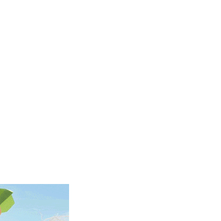
MMK 2427.596601
MNT 4159.0218
MOP 9.314584
MRU 46.338424
MUR 54.419742
MVR 17.862733
MWK 1998.775164
MXN 19.811945
MYR 4.728715
MZN 73.882892
NAD 18.726567
NGN 1577.963717
NIO 42.419473
NOK 10.99759
NPR 175.501819
NZD 1.961547
OMR 0.442445
PAB 1.152686
PEN 3.903651