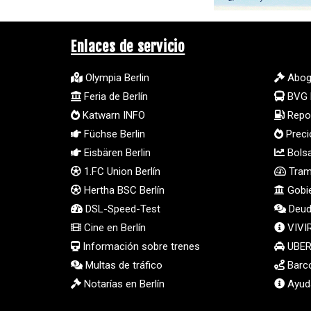
Enlaces de servicio
Olympia Berlin
Abog
Feria de Berlín
BVG 
Katwarn INFO
Repos
Füchse Berlin
Preci
Eisbären Berlin
Bolsa
1.FC Union Berlín
Tramp
Hertha BSC Berlín
Gobie
DSL-Speed-Test
Deud
Cine en Berlín
VIVI
Información sobre trenes
UBER 
Multas de tráfico
Barco
Notarías en Berlín
Ayuda