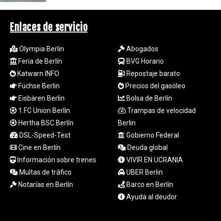
LTL 3.413768
LVL 0.699335
Enlaces de servicio
LYD 7.331909
MAD 10.743067
Olympia Berlin
Abogados
MDL 20.044751
Feria de Berlín
BVG Horario
MGA
4918.938878
Katwarn INFO
Repostaje barato
MKD 61.529235
Füchse Berlin
Precios del gasóleo
MMK
Eisbären Berlin
Bolsa de Berlín
2427.363841
1.FC Union Berlín
Trampas de velocidad
MNT
Hertha BSC Berlín
Berlin
4157.293457
DSL-Speed-Test
Gobierno Federal
MOP 9.314584
Cine en Berlín
Deuda global
MRU 46.338424
MUR 54.419742
Información sobre trenes
VIVIR EN UCRANIA
MVR 17.862733
Multas de tráfico
UBER Berlin
MWK
Notarías en Berlín
Barco en Berlín
1998.775164
Ayuda al deudor
MXN 20.094074
MYR 4.728715