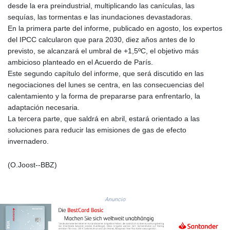
JEP 0.857252
desde la era preindustrial, multiplicando las canículas, las
JMD 183.057725
sequías, las tormentas e las inundaciones devastadoras.
JOD 0.819746
En la primera parte del informe, publicado en agosto, los expertos
JPY 182.445186
del IPCC calcularon que para 2030, diez años antes de lo
KES 149.158147
previsto, se alcanzará el umbral de +1,5ºC, el objetivo más
KGS 101.104505
ambicioso planteado en el Acuerdo de París.
KHR
Este segundo capítulo del informe, que será discutido en las
4681.941823
negociaciones del lunes se centra, en las consecuencias del
KMF 492.514185
calentamiento y la forma de prepararse para enfrentarlo, la
KRW
adaptación necesaria.
1627.677557
La tercera parte, que saldrá en abril, estará orientado a las
KWD 0.356853
soluciones para reducir las emisiones de gas de efecto
KYD 0.960588
invernadero.
KZT 540.233287
LAK
(O.Joost--BBZ)
26025.676609
LBP
103223.017367
Anuncio
LKR 386.635196
LRD 208.057415
LSL 18.726567