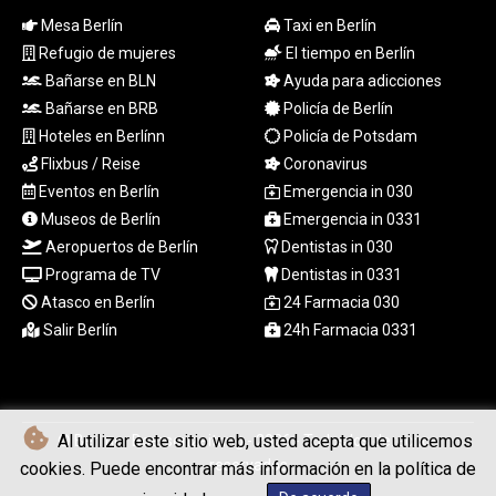
MZN 73.882892
Mesa Berlín
Taxi en Berlín
NAD 18.726567
Refugio de mujeres
El tiempo en Berlín
NGN
Bañarse en BLN
Ayuda para adicciones
1577.963717
NIO 42.419473
Bañarse en BRB
Policía de Berlín
NOK 10.99759
Hoteles en Berlínn
Policía de Potsdam
NPR 175.501819
Flixbus / Reise
Coronavirus
NZD 1.966719
Eventos en Berlín
Emergencia in 030
OMR 0.442445
Museos de Berlín
Emergencia in 0331
PAB 1.152686
Aeropuertos de Berlín
Dentistas in 030
PEN 3.903651
Programa de TV
Dentistas in 0331
PGK 5.093937
PHP 70.183258
Atasco en Berlín
24 Farmacia 030
PKR 320.014324
Salir Berlín
24h Farmacia 0331
PLN 4.299905
PYG
6853.914834
QAR 4.213648
Al utilizar este sitio web, usted acepta que utilicemos
© Berliner Boersenzeitung - 2026 - Todos los derechos
RON 5.244583
reservados
cookies. Puede encontrar más información en la política de
RSD 117.338542