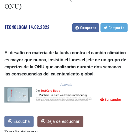
ONU)
COP 3633.55485
CRC 523.993489
CUC 1.156136
CUP 30.637594
TECNOLOGíA
14.02.2022
Comparta
Comparta
CVE 110.26363
CZK 24.258158
DJF 205.267449
DKK 7.477932
El desafío en materia de la lucha contra el cambio climático
DOP 67.289164
es mayor que nunca, insistió el lunes el jefe de un grupo de
DZD 152.967099
expertos de la ONU que analizarán durante dos semanas
EGP 57.293288
las consecuencias del calentamiento global.
ERN 17.342035
ETB 186.049588
Anuncio
FJD 2.553384
FKP 0.857252
GBP 0.858527
GEL 3.017966
GGP 0.857252
Escucha
Deja de escuchar
GHS 13.526832
GIP 0.857252