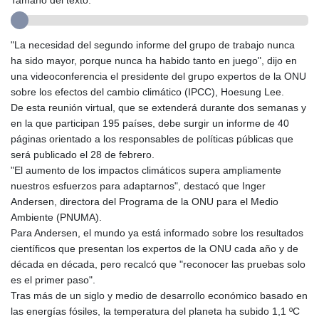
Tamaño del texto:
GMD 84.980421
GNF
10123.874202
"La necesidad del segundo informe del grupo de trabajo nunca
GTQ 8.794891
ha sido mayor, porque nunca ha habido tanto en juego", dijo en
GYD 241.157003
una videoconferencia el presidente del grupo expertos de la ONU
HKD 9.066767
sobre los efectos del cambio climático (IPCC), Hoesung Lee.
HNL 30.895616
De esta reunión virtual, que se extenderá durante dos semanas y
HRK 7.536622
en la que participan 195 países, debe surgir un informe de 40
HTG 150.718127
páginas orientado a los responsables de políticas públicas que
HUF 363.096405
será publicado el 28 de febrero.
IDR
"El aumento de los impactos climáticos supera ampliamente
20580.370421
nuestros esfuerzos para adaptarnos", destacó que Inger
ILS 3.468234
Andersen, directora del Programa de la ONU para el Medio
IMP 0.857252
Ambiente (PNUMA).
INR 110.076256
Para Andersen, el mundo ya está informado sobre los resultados
IQD
científicos que presentan los expertos de la ONU cada año y de
1509.981237
década en década, pero recalcó que "reconocer las pruebas solo
IRR
es el primer paso".
1590322.371805
Tras más de un siglo y medio de desarrollo económico basado en
ISK 142.598215
las energías fósiles, la temperatura del planeta ha subido 1,1 ºC