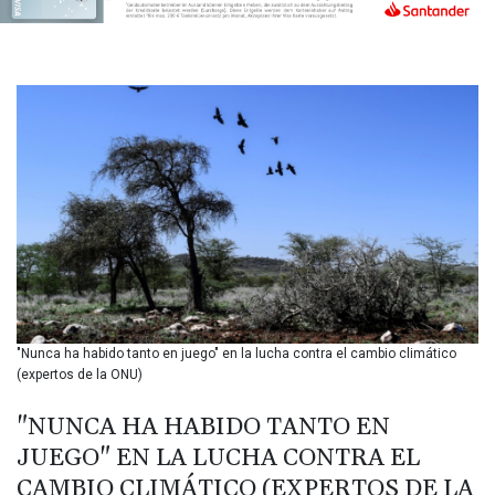
BIF 3451.157116
BMD 1.156136
BND 1.477082
BOB 13.69983
BRL 5.876989
BSD 1.152686
BTN 109.688637
BWP 15.558807
BYN 3.432357
BYR
22660.258427
BZD 2.318271
CAD 1.612983
CDF
2615.761404
"Nunca ha habido tanto en juego" en la lucha contra el cambio climático
CHF 0.93588
(expertos de la ONU)
CLF 0.026829
CLP
"NUNCA HA HABIDO TANTO EN
1055.916879
JUEGO" EN LA LUCHA CONTRA EL
CNY 7.801146
CAMBIO CLIMÁTICO (EXPERTOS DE LA
CNH 7.796152