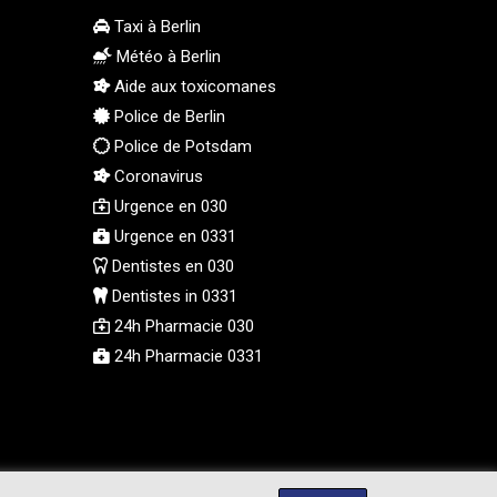
MMK 2418.826093
Taxi à Berlin
MNT 4142.864879
Météo à Berlin
MOP 9.326933
Aide aux toxicomanes
MRU 46.275313
Police de Berlin
MUR 54.081038
Police de Potsdam
MVR 17.811217
Coronavirus
MWK 2001.516308
Urgence en 030
MXN 19.820025
Urgence en 0331
MYR 4.714616
MZN 73.622813
Dentistes en 030
NAD 18.827475
Dentistes in 0331
NGN 1572.27322
24h Pharmacie 030
NIO 42.474869
24h Pharmacie 0331
NOK 10.995958
NPR 175.761776
NZD 1.964521
OMR 0.442988
PAB 1.154277