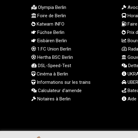
Olympia Berlin
Avoc
Foire de Berlin
Hora
Katwarn INFO
Faire 
Füchse Berlin
Prix d
Eisbären Berlin
Bours
1.FC Union Berlin
Radar
Hertha BSC Berlin
Gouve
DSL-Speed-Test
Dett
Cinéma à Berlin
UKRA
Informations sur les trains
UBER 
Calculateur d'amende
Batea
Notaires à Berlin
Aide 