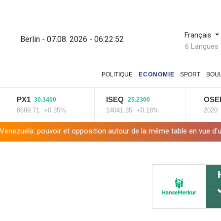
Français
Berlin - 07.08. 2026 - 06:22:53
6 Langues
POLITIQUE
ECONOMIE
SPORT
BOU
PX1
ISEQ
OSEBX
30.3400
25.2300
6.
699.71
+0.35%
14041.35
+0.18%
2020
+0.33
 et opposition autour de la même table en vue d'une transition
M