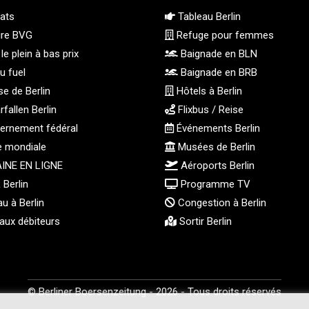
ats
Tableau Berlin
ire BVG
Refuge pour femmes
le plein à bas prix
Baignade en BLN
u fuel
Baignade en BRB
e de Berlin
Hôtels à Berlin
fallen Berlin
Flixbus / Reise
rnement fédéral
Événements Berlin
e mondiale
Musées de Berlin
INE EN LIGNE
Aéroports Berlin
Berlin
Programme TV
u à Berlin
Congestion à Berlin
aux débiteurs
Sortir Berlin
© Berliner Boersenzeitung - 2026 - Tous droits réservés