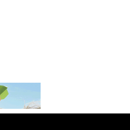
KGS 100.753239
KHR 4682.906821
KMF 491.958449
KRW 1636.527559
KWD 0.356756
KYD 0.961952
KZT 540.905481
LAK 26081.121706
LBP 103366.035355
LKR 387.731275
LRD 208.352023
LSL 18.827475
LTL 3.401932
LVL 0.69691
LYD 7.358163
MAD 10.769655
MDL 20.084174
MGA 4962.784289
MKD 61.534725