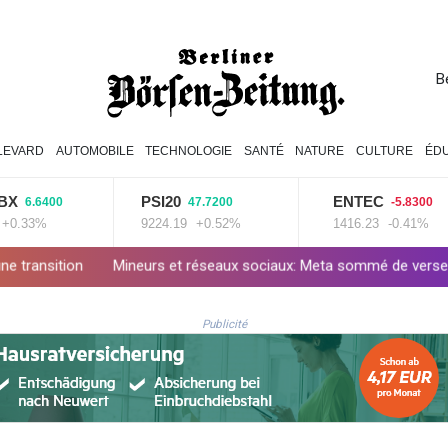
B
LEVARD
AUTOMOBILE
TECHNOLOGIE
SANTÉ
NATURE
CULTURE
ÉDU
PSI20
ENTEC
6400
47.7200
-5.8300
%
9224.19
+0.52%
1416.23
-0.41%
ineurs et réseaux sociaux: Meta sommé de verser près d'un milliard
Publicité