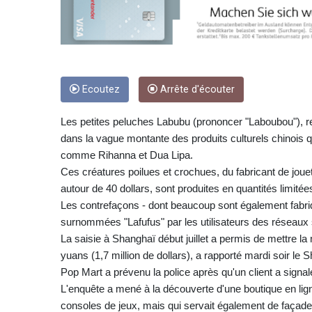
Ecoutez
Arrête d'écouter
Les petites peluches Labubu (prononcer "Laboubou"), re
dans la vague montante des produits culturels chinois qu
comme Rihanna et Dua Lipa.
Ces créatures poilues et crochues, du fabricant de jou
autour de 40 dollars, sont produites en quantités limité
Les contrefaçons - dont beaucoup sont également fabriq
surnommées "Lafufus" par les utilisateurs des réseaux
La saisie à Shanghaï début juillet a permis de mettre la
yuans (1,7 million de dollars), a rapporté mardi soir le 
Pop Mart a prévenu la police après qu'un client a signal
L'enquête a mené à la découverte d'une boutique en lign
consoles de jeux, mais qui servait également de façade 