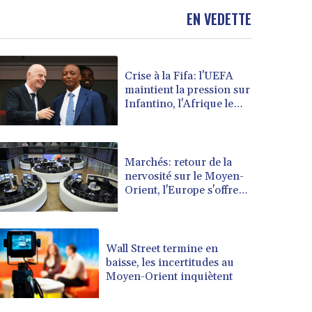
BOB 13.961146
EN VEDETTE
BRL 5.903154
BSD 1.154282
BTN 109.850883
Crise à la Fifa: l'UEFA
BWP 15.611467
maintient la pression sur
BYN 3.41754
Infantino, l'Afrique le
BYR 22581.690677
soutient
BZD 2.321467
CAD 1.615317
CDF 2603.806986
Marchés: retour de la
nervosité sur le Moyen-
CHF 0.936264
Orient, l'Europe s'offre
CLF 0.026724
tout de même des
CLP 1055.210169
records
CNY 7.775763
CNH 7.773194
Wall Street termine en
COP 3641.136324
baisse, les incertitudes au
Moyen-Orient inquiètent
CRC 525.082981
CUC 1.152127
CUP 30.531367