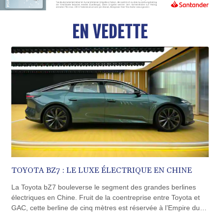
BND 1.481323
BOB 13.739522
BRL 5.876989
EN VEDETTE
BSD 1.155995
BTN 110.001186
BWP 15.603479
BYN 3.442212
BYR
22660.258427
BZD 2.324897
CAD 1.613446
CDF
2615.761404
CHF 0.934181
CLF 0.026749
CLP
TOYOTA BZ7 : LE LUXE ÉLECTRIQUE EN CHINE
1056.199727
CNY 7.801146
La Toyota bZ7 bouleverse le segment des grandes berlines
CNH 7.796152
électriques en Chine. Fruit de la coentreprise entre Toyota et
COP
GAC, cette berline de cinq mètres est réservée à l’Empire du
3650.105178
Milieu. Elle mesure environ 5 130 mm de long et 1 965 mm de