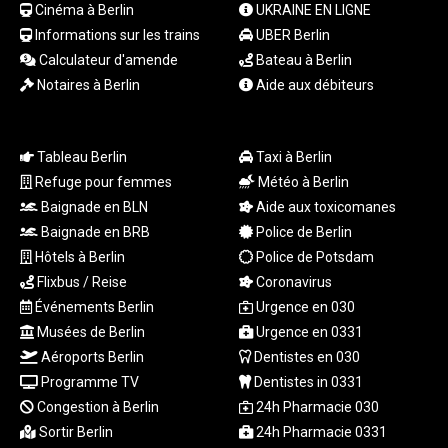
Cinéma à Berlin
UKRAINE EN LIGNE
produit - c'est une déclaration d'élégance intemporelle et de
Informations sur les trains
UBER Berlin
style impeccable.
Calculateur d'amende
Bateau à Berlin
Notaires à Berlin
Aide aux débiteurs
Tableau Berlin
Taxi à Berlin
Refuge pour femmes
Météo à Berlin
Baignade en BLN
Aide aux toxicomanes
Baignade en BRB
Police de Berlin
Hôtels à Berlin
Police de Potsdam
Flixbus / Reise
Coronavirus
Événements Berlin
Urgence en 030
Musées de Berlin
Urgence en 0331
Aéroports Berlin
Dentistes en 030
Programme TV
Dentistes in 0331
Congestion à Berlin
24h Pharmacie 030
Sortir Berlin
24h Pharmacie 0331