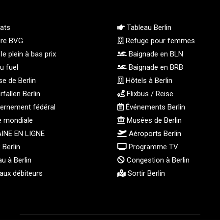
ats
Tableau Berlin
ire BVG
Refuge pour femmes
le plein à bas prix
Baignade en BLN
u fuel
Baignade en BRB
e de Berlin
Hôtels à Berlin
fallen Berlin
Flixbus / Reise
rnement fédéral
Événements Berlin
e mondiale
Musées de Berlin
INE EN LIGNE
Aéroports Berlin
Berlin
Programme TV
u à Berlin
Congestion à Berlin
aux débiteurs
Sortir Berlin