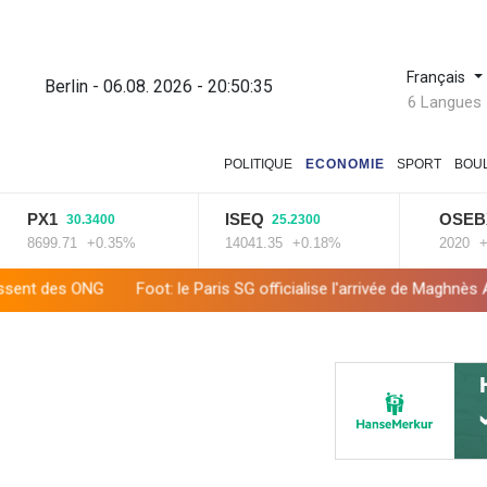
Français
Berlin - 06.08. 2026 - 20:50:36
6 Langues
POLITIQUE
ECONOMIE
SPORT
BOU
X1
ISEQ
OSEBX
30.3400
25.2300
6.64
99.71
+0.35%
14041.35
+0.18%
2020
+0.33%
Foot: le Paris SG officialise l'arrivée de Maghnès Akliouche en pr