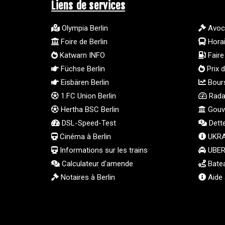
Liens de services
Olympia Berlin
Avoc
Foire de Berlin
Hora
Katwarn INFO
Faire 
Füchse Berlin
Prix d
Eisbären Berlin
Bours
1.FC Union Berlin
Radar
Hertha BSC Berlin
Gouve
DSL-Speed-Test
Dett
Cinéma à Berlin
UKRA
Informations sur les trains
UBER 
Calculateur d'amende
Batea
Notaires à Berlin
Aide 