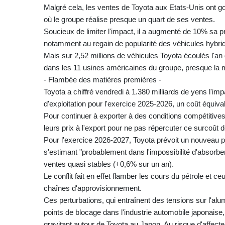
Malgré cela, les ventes de Toyota aux Etats-Unis ont g
où le groupe réalise presque un quart de ses ventes.
Soucieux de limiter l'impact, il a augmenté de 10% sa p
notamment au regain de popularité des véhicules hybri
Mais sur 2,52 millions de véhicules Toyota écoulés l'an 
dans les 11 usines américaines du groupe, presque la m
- Flambée des matières premières -
Toyota a chiffré vendredi à 1.380 milliards de yens l'i
d'exploitation pour l'exercice 2025-2026, un coût équival
Pour continuer à exporter à des conditions compétitives
leurs prix à l'export pour ne pas répercuter ce surcoût 
Pour l'exercice 2026-2027, Toyota prévoit un nouveau pl
s'estimant "probablement dans l'impossibilité d'absorber
ventes quasi stables (+0,6% sur un an).
Le conflit fait en effet flamber les cours du pétrole e
chaînes d'approvisionnement.
Ces perturbations, qui entraînent des tensions sur l'
points de blocage dans l'industrie automobile japonais
gravitant autour de Toyota au Japon. Au risque d'affecter