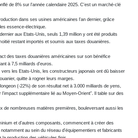
onflé de 8% sur l'année calendaire 2025. C'est un marché-clé
roduction dans ses usines américaines l'an dernier, grâce
des essence-électrique.
dernier aux Etats-Unis, seuls 1,39 million y ont été produits
oitié restant importés et soumis aux taxes douanières.
mpact des taxes douanières américaines sur son bénéfice
ant à 7,5 milliards d'euros.
 vers les Etats-Unis, les constructeurs japonais ont dû baisser
douanier, quitte à rogner leurs marges.
ongeon (-22%) de son résultat net à 3.000 milliards de yens,
 l'impact supplémentaire lié au Moyen-Orient". Il table sur des
t ceux de nombreuses matières premières, bouleversant aussi les
aluminium et d'autres composants, commencent à créer des
e, notamment au sein du réseau d'équipementiers et fabricants
 la production des véhicules finis.