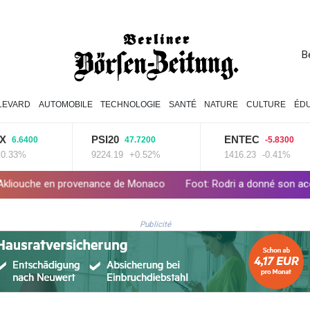
B
LEVARD
AUTOMOBILE
TECHNOLOGIE
SANTÉ
NATURE
CULTURE
ÉDU
PSI20
ENTEC
00
47.7200
-5.8300
9224.19
+0.52%
1416.23
-0.41%
ovenance de Monaco
Foot: Rodri a donné son accord au FC Barcel
Publicité