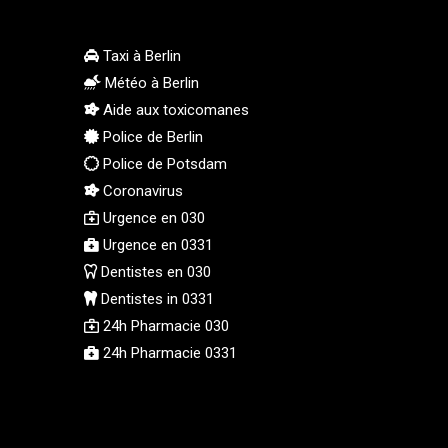
PGK 5.090567
PHP 70.070805
Taxi à Berlin
PKR 319.87712
Météo à Berlin
PLN 4.300443
Aide aux toxicomanes
PYG 6853.617163
Police de Berlin
QAR 4.211823
Police de Potsdam
RON 5.256075
Coronavirus
RSD 117.326118
RUB 93.901208
Urgence en 030
RWF 1692.588862
Urgence en 0331
SAR 4.32768
Dentistes en 030
SBD 9.298537
Dentistes in 0331
SCR 16.618402
24h Pharmacie 030
SDG 692.059091
24h Pharmacie 0331
SEK 10.953862
SGD 1.478943
SLE 28.350098
SOS 658.506319