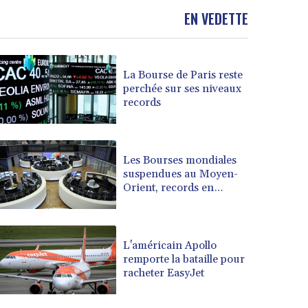
BOB 13.935975
EN VEDETTE
BRL 5.897421
BSD 1.152186
BTN 109.652359
BWP 15.583119
La Bourse de Paris reste
BYN 3.411334
perchée sur ses niveaux
records
BYR 22588.429982
BZD 2.317251
CAD 1.615251
CDF 2604.584378
Les Bourses mondiales
CHF 0.936272
suspendues au Moyen-
CLF 0.026727
Orient, records en
Europe
CLP 1055.271199
CNY 7.778084
CNH 7.777151
L'américain Apollo
COP 3641.324061
remporte la bataille pour
CRC 524.099988
racheter EasyJet
CUC 1.152471
CUP 30.540479