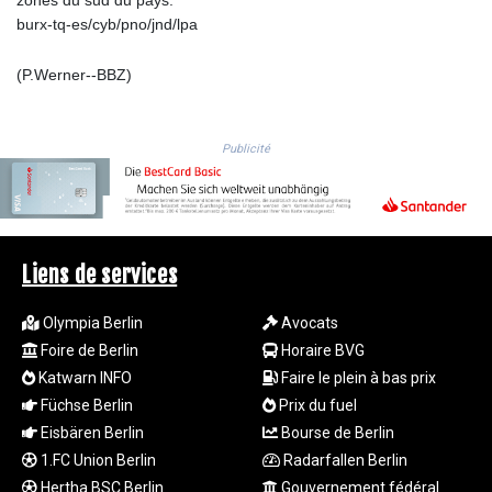
TRY 54.966336
burx-tq-es/cyb/pno/jnd/lpa
TTD 7.815788
TWD 37.158306
(P.Werner--BBZ)
TZS
3048.165436
UAH 51.689524
Publicité
UGX
4299.964953
USD 1.152209
UYU 46.490433
UZS
Liens de services
13757.087222
VES 869.008663
Olympia Berlin
Avocats
VND
Foire de Berlin
Horaire BVG
30205.723678
VUV 137.124788
Katwarn INFO
Faire le plein à bas prix
WST 3.143704
Füchse Berlin
Prix du fuel
XAF 656.107084
Eisbären Berlin
Bourse de Berlin
XAG 0.018292
1.FC Union Berlin
Radarfallen Berlin
XAU 0.000269
Hertha BSC Berlin
Gouvernement fédéral