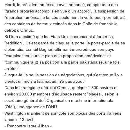
MYR 4.711847
Mardi, le président américain avait annoncé, compte tenu des
MZN 73.643798
"grands progrès accomplis en vue d'un accord", la suspension de
NAD 18.828807
l'opération américaine lancée seulement la veille pour permettre à
NGN
des centaines de bateaux coincés dans le Golfe de franchir le
1572.383836
détroit d'Ormuz.
NIO 42.477873
Si l'Iran a estimé que les Etats-Unis cherchaient à forcer sa
NOK 10.994271
"reddition", il s'est gardé de claquer la porte, le porte-parole de sa
NPR 175.774208
diplomatie, Esmaïl Baghaï, affirmant mercredi que son pays
NZD 1.965005
"examinait toujours le plan et la proposition américaine" et
OMR 0.443012
"communiquera(it) sa position à la partie pakistanaise, une fois
PAB 1.154359
arrêtée".
PEN 3.901993
Jusque-là, la seule session de négociations, qui s'est tenue il y a
PGK 5.100167
bientôt un mois à Islamabad, n'a pas abouti.
PHP 70.186213
Dans le stratégique détroit d'Ormuz, quelque 1.500 navires et
PKR 320.48031
environ 20.000 membres d'équipage restent "piégés", selon le
PLN 4.301477
secrétaire général de l'Organisation maritime internationale
PYG
(OMI), une agence de l'ONU.
6866.570722
Washington maintient de son côté son blocus des ports iraniens
QAR 4.219619
lancé le 13 avril.
RON 5.253604
- Rencontre Israël-Liban -
RSD 117.32364