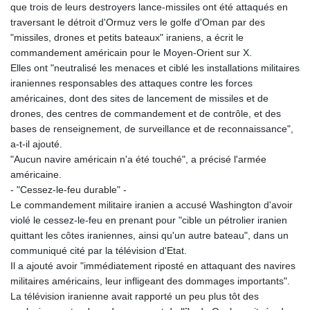
ISK 142.468329
que trois de leurs destroyers lance-missiles ont été attaqués en
JEP 0.856369
traversant le détroit d'Ormuz vers le golfe d'Oman par des
JMD 182.981857
"missiles, drones et petits bateaux" iraniens, a écrit le
JOD 0.816908
commandement américain pour le Moyen-Orient sur X.
JPY 182.455111
Elles ont "neutralisé les menaces et ciblé les installations militaires
KES 149.049537
iraniennes responsables des attaques contre les forces
KGS 100.760472
américaines, dont des sites de lancement de missiles et de
KHR
drones, des centres de commandement et de contrôle, et des
4683.238048
bases de renseignement, de surveillance et de reconnaissance",
KMF 491.993323
a-t-il ajouté.
KRW
"Aucun navire américain n'a été touché", a précisé l'armée
1637.219545
américaine.
KWD 0.356067
- "Cessez-le-feu durable" -
KYD 0.96202
Le commandement militaire iranien a accusé Washington d'avoir
KZT 540.94374
violé le cessez-le-feu en prenant pour "cible un pétrolier iranien
LAK
quittant les côtes iraniennes, ainsi qu'un autre bateau", dans un
26082.966454
communiqué cité par la télévision d'Etat.
LBP
Il a ajouté avoir "immédiatement riposté en attaquant des navires
103373.346556
militaires américains, leur infligeant des dommages importants".
LKR 387.758699
La télévision iranienne avait rapporté un peu plus tôt des
LRD 208.366759