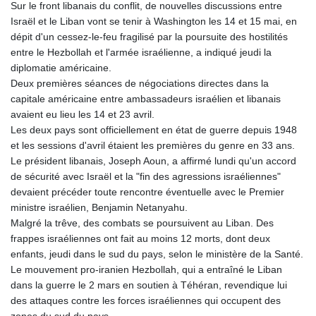
Sur le front libanais du conflit, de nouvelles discussions entre
RUB 95.632926
Israël et le Liban vont se tenir à Washington les 14 et 15 mai, en
RWF 1695.78791
dépit d'un cessez-le-feu fragilisé par la poursuite des hostilités
SAR 4.324641
entre le Hezbollah et l'armée israélienne, a indiqué jeudi la
SBD 9.29642
diplomatie américaine.
SCR 16.957784
Deux premières séances de négociations directes dans la
SDG 691.902092
capitale américaine entre ambassadeurs israélien et libanais
SEK 10.960211
avaient eu lieu les 14 et 23 avril.
SGD 1.477431
Les deux pays sont officiellement en état de guerre depuis 1948
SLE 28.354688
et les sessions d'avril étaient les premières du genre en 33 ans.
SOS 659.750917
Le président libanais, Joseph Aoun, a affirmé lundi qu'un accord
SRD 43.630106
de sécurité avec Israël et la "fin des agressions israéliennes"
STD
devaient précéder toute rencontre éventuelle avec le Premier
23848.391029
ministre israélien, Benjamin Netanyahu.
STN 24.505606
Malgré la trêve, des combats se poursuivent au Liban. Des
SVC 10.10031
frappes israéliennes ont fait au moins 12 morts, dont deux
SZL 18.813304
enfants, jeudi dans le sud du pays, selon le ministère de la Santé.
THB 38.130617
Le mouvement pro-iranien Hezbollah, qui a entraîné le Liban
TJS 10.64899
dans la guerre le 2 mars en soutien à Téhéran, revendique lui
TMT 4.038491
des attaques contre les forces israéliennes qui occupent des
TND 3.385657
zones du sud du pays.