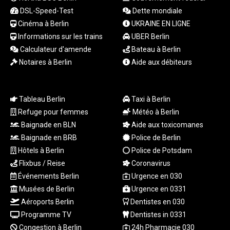
XCD 3.113901
DSL-Speed-Test
Dette mondiale
XCG 2.080476
Cinéma à Berlin
UKRAINE EN LIGNE
XDR 0.815987
XOF 656.107084
Informations sur les trains
UBER Berlin
XPF 119.331742
Calculateur d'amende
Bateau à Berlin
YER 272.900006
Notaires à Berlin
Aide aux débiteurs
ZAR 18.834341
ZMK
10371.260724
Tableau Berlin
Taxi à Berlin
ZMW 21.962024
Refuge pour femmes
Météo à Berlin
ZWL 371.010688
Baignade en BLN
Aide aux toxicomanes
AED 4.231483
Baignade en BRB
Police de Berlin
AED 4.231483
AFN 75.467656
Hôtels à Berlin
Police de Potsdam
ALL 93.271336
Flixbus / Reise
Coronavirus
AMD
Événements Berlin
Urgence en 030
422.196577
Musées de Berlin
Urgence en 0331
AOA
Aéroports Berlin
Dentistes en 030
1057.72755
Programme TV
Dentistes in 0331
ARS
Congestion à Berlin
24h Pharmacie 030
1728.022837