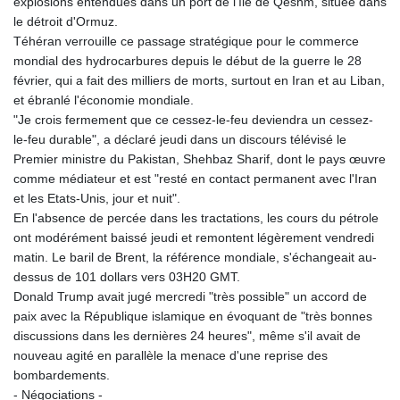
explosions entendues dans un port de l'île de Qeshm, située dans
LSL 18.828807
le détroit d'Ormuz.
LTL 3.402172
Téhéran verrouille ce passage stratégique pour le commerce
LVL 0.696959
mondial des hydrocarbures depuis le début de la guerre le 28
LYD 7.358683
février, qui a fait des milliers de morts, surtout en Iran et au Liban,
MAD 10.770417
et ébranlé l'économie mondiale.
MDL 20.085595
"Je crois fermement que ce cessez-le-feu deviendra un cessez-
MGA
le-feu durable", a déclaré jeudi dans un discours télévisé le
4963.135313
Premier ministre du Pakistan, Shehbaz Sharif, dont le pays œuvre
MKD 61.539077
comme médiateur et est "resté en contact permanent avec l'Iran
MMK
et les Etats-Unis, jour et nuit".
2419.122624
En l'absence de percée dans les tractations, les cours du pétrole
MNT
ont modérément baissé jeudi et remontent légèrement vendredi
4143.388184
matin. Le baril de Brent, la référence mondiale, s'échangeait au-
MOP 9.327593
dessus de 101 dollars vers 03H20 GMT.
MRU 46.278586
Donald Trump avait jugé mercredi "très possible" un accord de
MUR 54.234774
paix avec la République islamique en évoquant de "très bonnes
MVR 17.813278
discussions dans les dernières 24 heures", même s'il avait de
MWK
nouveau agité en parallèle la menace d'une reprise des
2001.657877
bombardements.
MXN 19.815707
- Négociations -