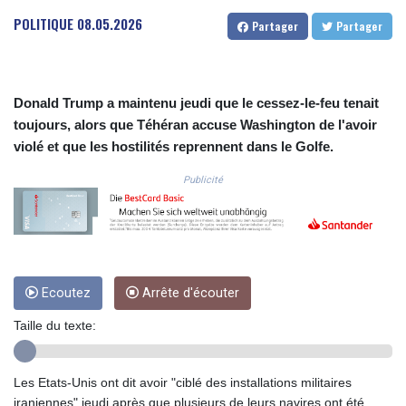
COP
POLITIQUE
08.05.2026
Partager
Partager
3641.393866
CRC 525.120121
CUC 1.152209
CUP 30.533527
Donald Trump a maintenu jeudi que le cessez-le-feu tenait
CVE 110.287357
toujours, alors que Téhéran accuse Washington de l'avoir
CZK 24.243908
violé et que les hostilités reprennent dans le Golfe.
DJF 205.567023
DKK 7.475736
Publicité
DOP 67.265387
DZD 153.102878
EGP 57.247371
ERN 17.283128
ETB 186.320421
Ecoutez
Arrête d'écouter
FJD 2.552604
FKP 0.856369
Taille du texte:
GBP 0.856512
GEL 3.013019
GGP 0.856369
Les Etats-Unis ont dit avoir "ciblé des installations militaires
GHS 13.568751
iraniennes" jeudi après que plusieurs de leurs navires ont été