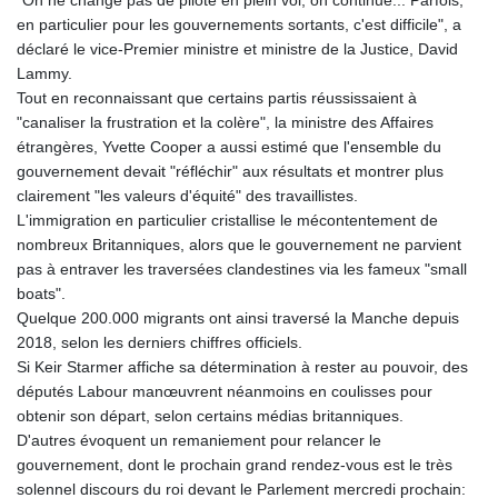
"On ne change pas de pilote en plein vol, on continue... Parfois,
MZN 73.882892
en particulier pour les gouvernements sortants, c'est difficile", a
NAD 18.726567
déclaré le vice-Premier ministre et ministre de la Justice, David
NGN
Lammy.
1577.963717
Tout en reconnaissant que certains partis réussissaient à
NIO 42.419473
"canaliser la frustration et la colère", la ministre des Affaires
NOK 10.99759
étrangères, Yvette Cooper a aussi estimé que l'ensemble du
NPR 175.501819
gouvernement devait "réfléchir" aux résultats et montrer plus
NZD 1.966719
clairement "les valeurs d'équité" des travaillistes.
OMR 0.442445
L'immigration en particulier cristallise le mécontentement de
PAB 1.152686
nombreux Britanniques, alors que le gouvernement ne parvient
PEN 3.903651
pas à entraver les traversées clandestines via les fameux "small
PGK 5.093937
boats".
PHP 70.183258
Quelque 200.000 migrants ont ainsi traversé la Manche depuis
PKR 320.014324
2018, selon les derniers chiffres officiels.
PLN 4.299905
Si Keir Starmer affiche sa détermination à rester au pouvoir, des
PYG
députés Labour manœuvrent néanmoins en coulisses pour
6853.914834
obtenir son départ, selon certains médias britanniques.
QAR 4.213648
D'autres évoquent un remaniement pour relancer le
RON 5.244583
gouvernement, dont le prochain grand rendez-vous est le très
RSD 117.338542
solennel discours du roi devant le Parlement mercredi prochain:
RUB 94.338828