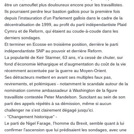
JEP 0.857252
être un camouflet plus douloureux encore pour les travaillistes.
JMD 183.057725
Ils pourraient perdre leur bastion gallois pour la première fois
JOD 0.819746
depuis l'instauration d'un Parlement gallois dans le cadre de la
JPY 182.445186
décentralisation de 1999, au profit du parti indépendantiste Plaid
KES 149.158147
Cymru et de Reform, qui étaient au coude-à-coude dans les
KGS 101.104505
derniers sondages.
KHR
Et terminer en Ecosse en troisième position, derrière le parti
4681.941823
indépendantiste SNP au pouvoir et derrière Reform.
KMF 492.514185
La popularité de Keir Starmer, 63 ans, n'a cessé de chuter, sur
KRW
fond d'économie léthargique et d'augmentation du coût de la vie
1627.677557
récemment accentuée par la guerre au Moyen-Orient.
KWD 0.356853
Ses détracteurs mettent en avant ses multiples faux pas,
KYD 0.960588
revirements, et polémiques - notamment le scandale autour de la
KZT 540.233287
nomination comme ambassadeur à Washington de la figure
LAK
travailliste contestée Peter Mandelson. Suscitant au sein de son
26025.676609
parti des appels répétés à sa démission, même si aucun
LBP
challenger ne s'est clairement dégagé jusqu'ici.
103223.017367
- "Changement historique" -
LKR 386.635196
Le parti de Nigel Farage, l'homme du Brexit, semble quant à lui
LRD 208.057415
confirmer l'ascension que lui prédisaient les sondages, avec une
LSL 18.726567