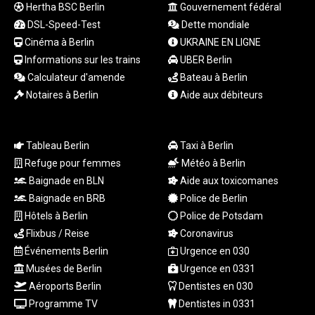
Hertha BSC Berlin
Gouvernement fédéral
TRY 55.144784
DSL-Speed-Test
Dette mondiale
TTD 7.812903
TWD 37.286072
Cinéma à Berlin
UKRAINE EN LIGNE
TZS
Informations sur les trains
UBER Berlin
3051.762079
Calculateur d'amende
Bateau à Berlin
UAH 51.625959
Notaires à Berlin
Aide aux débiteurs
UGX
4293.946644
USD 1.156136
Tableau Berlin
Taxi à Berlin
UYU 46.399423
Refuge pour femmes
Météo à Berlin
UZS
13785.828699
Baignade en BLN
Aide aux toxicomanes
VES 873.763846
Baignade en BRB
Police de Berlin
VND
Hôtels à Berlin
Police de Potsdam
30295.956222
Flixbus / Reise
Coronavirus
VUV 137.068136
Événements Berlin
Urgence en 030
WST 3.160546
Musées de Berlin
Urgence en 0331
XAF 655.948849
Aéroports Berlin
Dentistes en 030
XAG 0.018188
XAU 0.000266
Programme TV
Dentistes in 0331