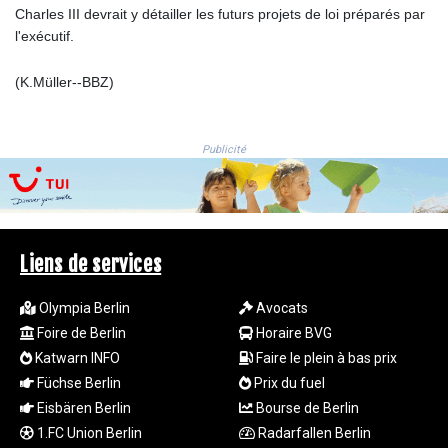
Charles III devrait y détailler les futurs projets de loi préparés par
RWF
l'exécutif.
1694.978938
SAR 4.341973
(K.Müller--BBZ)
SBD 9.325039
SCR 16.705092
SDG 694.263698
Publicité
SEK 10.961095
SGD 1.477585
SLE 28.445176
SOS 658.791814
SRD 43.778814
Liens de services
STD
23929.673396
STN 24.499696
Olympia Berlin
Avocats
SVC 10.085875
Foire de Berlin
Horaire BVG
SZL 18.722767
Katwarn INFO
Faire le plein à bas prix
THB 38.210709
Füchse Berlin
Prix du fuel
TJS 10.633568
Eisbären Berlin
Bourse de Berlin
TMT 4.058036
1.FC Union Berlin
Radarfallen Berlin
TND 3.386358