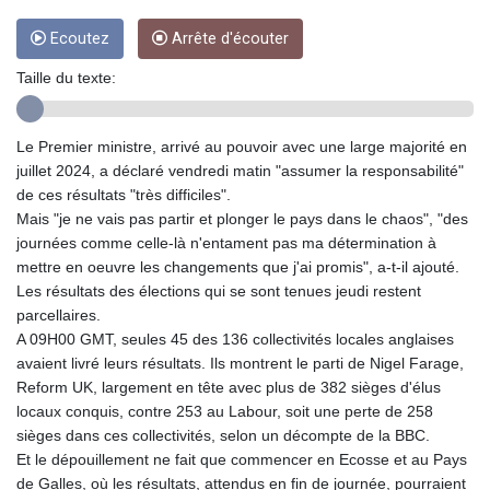
GMD 84.980421
GNF
Ecoutez
Arrête d'écouter
10123.874202
Taille du texte:
GTQ 8.794891
GYD 241.157003
HKD 9.067746
Le Premier ministre, arrivé au pouvoir avec une large majorité en
HNL 30.895616
juillet 2024, a déclaré vendredi matin "assumer la responsabilité"
HRK 7.536622
de ces résultats "très difficiles".
HTG 150.718127
Mais "je ne vais pas partir et plonger le pays dans le chaos", "des
HUF 363.096405
journées comme celle-là n'entament pas ma détermination à
IDR
mettre en oeuvre les changements que j'ai promis", a-t-il ajouté.
20580.370421
Les résultats des élections qui se sont tenues jeudi restent
ILS 3.468234
parcellaires.
IMP 0.857252
A 09H00 GMT, seules 45 des 136 collectivités locales anglaises
INR 110.076256
avaient livré leurs résultats. Ils montrent le parti de Nigel Farage,
IQD
Reform UK, largement en tête avec plus de 382 sièges d'élus
1509.981237
locaux conquis, contre 253 au Labour, soit une perte de 258
IRR
sièges dans ces collectivités, selon un décompte de la BBC.
1590322.371805
Et le dépouillement ne fait que commencer en Ecosse et au Pays
ISK 142.598215
de Galles, où les résultats, attendus en fin de journée, pourraient