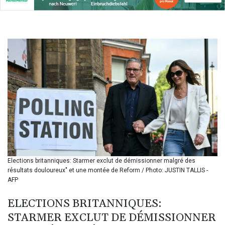
BIF 3451.157116
BMD 1.156136
BND 1.477082
BOB 13.69983
BRL 5.876989
BSD 1.152686
BTN 109.688637
BWP 15.558807
BYN 3.432357
BYR
22660.258427
BZD 2.318271
CAD 1.61333
CDF
2615.761404
Elections britanniques: Starmer exclut de démissionner malgré des
CHF 0.93588
résultats douloureux" et une montée de Reform / Photo: JUSTIN TALLIS -
CLF 0.026829
AFP
CLP
1055.916879
ELECTIONS BRITANNIQUES:
CNY 7.801146
STARMER EXCLUT DE DÉMISSIONNER
CNH 7.796152