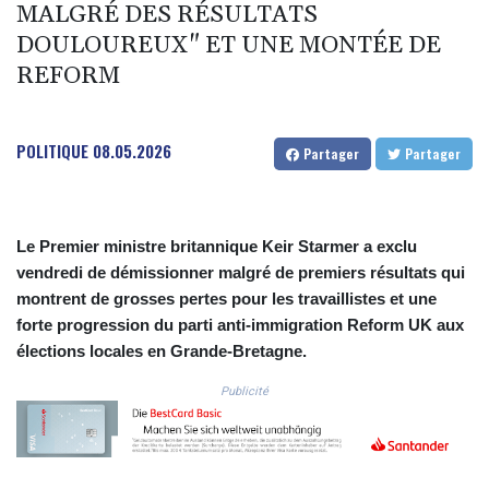
MALGRÉ DES RÉSULTATS
COP 3633.55485
DOULOUREUX" ET UNE MONTÉE DE
CRC 523.993489
CUC 1.156136
REFORM
CUP 30.637594
CVE 110.26363
CZK 24.258158
POLITIQUE
08.05.2026
Partager
Partager
DJF 205.267449
DKK 7.477932
DOP 67.289164
DZD 152.967099
Le Premier ministre britannique Keir Starmer a exclu
EGP 57.380687
vendredi de démissionner malgré de premiers résultats qui
ERN 17.342035
montrent de grosses pertes pour les travaillistes et une
ETB 186.049588
forte progression du parti anti-immigration Reform UK aux
FJD 2.553384
élections locales en Grande-Bretagne.
FKP 0.857252
GBP 0.858527
Publicité
GEL 3.017966
GGP 0.857252
GHS 13.526832
GIP 0.857252