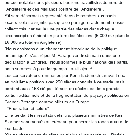
percée notable dans plusieurs bastions travaillistes du nord de
LTL 3.413768
l'Angleterre et des Midlands (centre de l'Angleterre).
LVL 0.699335
S'il sera désormais représenté dans de nombreux conseils
LYD 7.331909
locaux, cela ne signifie pas que ce parti gérera de nombreuses
MAD 10.743067
collectivités, car seule une partie des sièges dans chaque
MDL 20.044751
circonscription étaient en jeu lors des élections (5.000 sur plus de
MGA
16.000 au total en Angleterre).
4918.938878
"Nous assistons à un changement historique de la politique
MKD 61.524236
britannique", s'est réjoui M. Farage vendredi matin dans une
MMK
déclaration à Londres. "Nous sommes le plus national des partis,
2427.363841
nous sommes là pour longtemps", a-t-il ajouté.
MNT
Les conservateurs, emmenés par Kemi Badenoch, arrivent eux
4157.293457
en troisième position avec 250 sièges conquis à ce stade, mais
MOP 9.314584
perdent aussi 158 sièges, témoin du déclin des deux grands
MRU 46.338424
partis traditionnels et de la fragmentation du paysage politique en
MUR 54.419742
Grande-Bretagne comme ailleurs en Europe.
MVR 17.862733
- "Frustration et colère"
MWK
En attendant les résultats définitifs, plusieurs ministres de Keir
1998.775164
Starmer sont montés au créneau pour serrer les rangs autour de
MXN 19.812061
leur leader.
MYR 4.728715