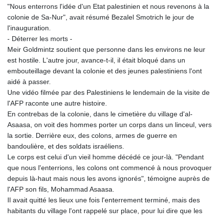
MYR 4.728715
"Nous enterrons l'idée d'un Etat palestinien et nous revenons à la
MZN 73.882892
colonie de Sa-Nur", avait résumé Bezalel Smotrich le jour de
NAD 18.78764
l'inauguration.
NGN
- Déterrer les morts -
1577.963717
Meir Goldmintz soutient que personne dans les environs ne leur
NIO 42.540713
est hostile. L'autre jour, avance-t-il, il était bloqué dans un
NOK 10.99759
embouteillage devant la colonie et des jeunes palestiniens l'ont
NPR 176.001898
aidé à passer.
NZD 1.961547
Une vidéo filmée par des Palestiniens le lendemain de la visite de
OMR 0.442559
l'AFP raconte une autre histoire.
PAB 1.15598
En contrebas de la colonie, dans le cimetière du village d'al-
PEN 3.913564
Asaasa, on voit des hommes porter un corps dans un linceul, vers
PGK 5.112721
la sortie. Derrière eux, des colons, armes de guerre en
PHP 70.183258
bandoulière, et des soldats israéliens.
PKR 321.178758
Le corps est celui d'un vieil homme décédé ce jour-là. "Pendant
PLN 4.299905
que nous l'enterrions, les colons ont commencé à nous provoquer
PYG
depuis là-haut mais nous les avons ignorés", témoigne auprès de
6873.802279
l'AFP son fils, Mohammad Asaasa.
QAR 4.213541
Il avait quitté les lieux une fois l'enterrement terminé, mais des
RON 5.244583
habitants du village l'ont rappelé sur place, pour lui dire que les
RSD 117.953626