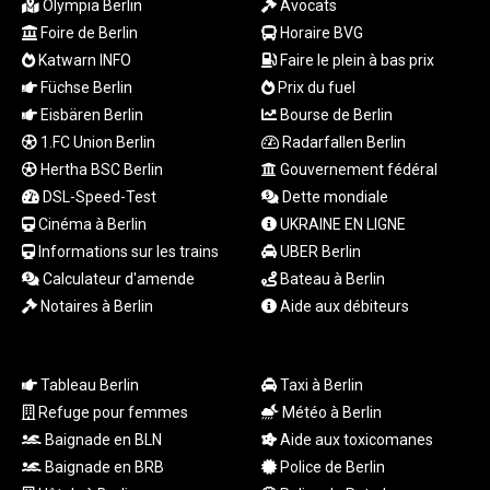
Olympia Berlin
Avocats
TND 3.366711
Foire de Berlin
Horaire BVG
TRY 55.144784
Katwarn INFO
Faire le plein à bas prix
TTD 7.835505
TWD 37.286072
Füchse Berlin
Prix du fuel
TZS
Eisbären Berlin
Bourse de Berlin
3060.872603
1.FC Union Berlin
Radarfallen Berlin
UAH 51.775757
Hertha BSC Berlin
Gouvernement fédéral
UGX
DSL-Speed-Test
Dette mondiale
4306.406038
Cinéma à Berlin
UKRAINE EN LIGNE
USD 1.156136
Informations sur les trains
UBER Berlin
UYU 46.534057
Calculateur d'amende
Bateau à Berlin
UZS
13815.821213
Notaires à Berlin
Aide aux débiteurs
VES 873.763846
VND
30295.956222
Tableau Berlin
Taxi à Berlin
VUV 137.592149
Refuge pour femmes
Météo à Berlin
WST 3.154418
Baignade en BLN
Aide aux toxicomanes
XAF 657.83219
Baignade en BRB
Police de Berlin
XAG 0.018216