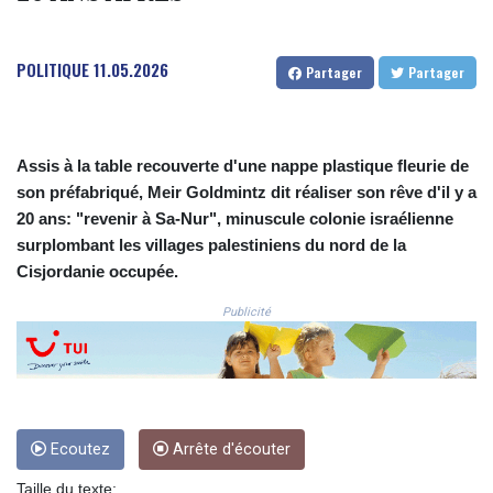
COP
3650.105178
POLITIQUE
11.05.2026
CRC 525.509359
Partager
Partager
CUC 1.156136
CUP 30.637594
CVE 110.646682
CZK 24.258158
Assis à la table recouverte d'une nappe plastique fleurie de
DJF 205.46888
son préfabriqué, Meir Goldmintz dit réaliser son rêve d'il y a
DKK 7.477932
20 ans: "revenir à Sa-Nur", minuscule colonie israélienne
DOP 67.345355
surplombant les villages palestiniens du nord de la
DZD 153.688625
Cisjordanie occupée.
EGP 57.293288
ERN 17.342035
Publicité
ETB 184.982115
FJD 2.553384
FKP 0.859288
GBP 0.856968
GEL 3.017966
Ecoutez
Arrête d'écouter
GGP 0.859288
GHS 13.596606
Taille du texte: