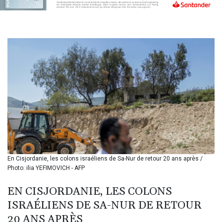
BIF 3453.955207
BMD 1.156136
BND 1.481323
BOB 13.739522
BRL 5.876989
BSD 1.155995
BTN 110.001186
BWP 15.603479
BYN 3.442212
BYR
22660.258427
BZD 2.324897
CAD 1.613446
CDF
2615.761404
En Cisjordanie, les colons israéliens de Sa-Nur de retour 20 ans après /
CHF 0.934181
Photo: ilia YEFIMOVICH - AFP
CLF 0.026749
CLP
EN CISJORDANIE, LES COLONS
1056.199727
ISRAÉLIENS DE SA-NUR DE RETOUR
CNY 7.801146
20 ANS APRÈS
CNH 7.796152