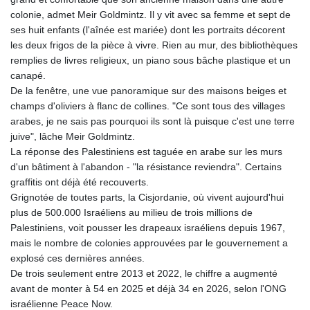
LSL 18.648909
colonie, admet Meir Goldmintz. Il y vit avec sa femme et sept de
LTL 3.413768
ses huit enfants (l'aînée est mariée) dont les portraits décorent
LVL 0.699335
les deux frigos de la pièce à vivre. Rien au mur, des bibliothèques
LYD 7.358849
remplies de livres religieux, un piano sous bâche plastique et un
MAD 10.757887
canapé.
MDL 20.102303
De la fenêtre, une vue panoramique sur des maisons beiges et
MGA
champs d'oliviers à flanc de collines. "Ce sont tous des villages
4982.944983
arabes, je ne sais pas pourquoi ils sont là puisque c'est une terre
MKD 61.70777
juive", lâche Meir Goldmintz.
MMK
La réponse des Palestiniens est taguée en arabe sur les murs
2427.367709
d'un bâtiment à l'abandon - "la résistance reviendra". Certains
MNT
graffitis ont déjà été recouverts.
4157.510076
Grignotée de toutes parts, la Cisjordanie, où vivent aujourd'hui
MOP 9.34149
plus de 500.000 Israéliens au milieu de trois millions de
MRU 46.349915
Palestiniens, voit pousser les drapeaux israéliens depuis 1967,
MUR 54.396619
mais le nombre de colonies approuvées par le gouvernement a
MVR 17.862733
explosé ces dernières années.
MWK
De trois seulement entre 2013 et 2022, le chiffre a augmenté
2008.207995
avant de monter à 54 en 2025 et déjà 34 en 2026, selon l'ONG
MXN 19.811776
israélienne Peace Now.