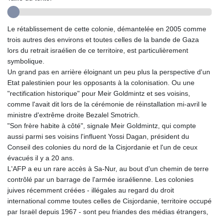
GIP 0.859288
GMD 84.980421
GNF
Le rétablissement de cette colonie, démantelée en 2005 comme
10145.090599
trois autres des environs et toutes celles de la bande de Gaza
GTQ 8.820142
lors du retrait israélien de ce territoire, est particulièrement
GYD 241.849406
symbolique.
HKD 9.067746
Un grand pas en arrière éloignant un peu plus la perspective d'un
HNL 31.077375
Etat palestinien pour les opposants à la colonisation. Ou une
HRK 7.536622
"rectification historique" pour Meir Goldmintz et ses voisins,
HTG 151.150865
comme l'avait dit lors de la cérémonie de réinstallation mi-avril le
HUF 363.096405
ministre d'extrême droite Bezalel Smotrich.
IDR
"Son frère habite à côté", signale Meir Goldmintz, qui compte
20580.370421
aussi parmi ses voisins l'influent Yossi Dagan, président du
ILS 3.468234
Conseil des colonies du nord de la Cisjordanie et l'un de ceux
IMP 0.859288
évacués il y a 20 ans.
INR 109.992259
L'AFP a eu un rare accès à Sa-Nur, au bout d'un chemin de terre
IQD
contrôlé par un barrage de l'armée israélienne. Les colonies
1515.115748
juives récemment créées - illégales au regard du droit
IRR
international comme toutes celles de Cisjordanie, territoire occupé
1590322.371805
par Israël depuis 1967 - sont peu friandes des médias étrangers,