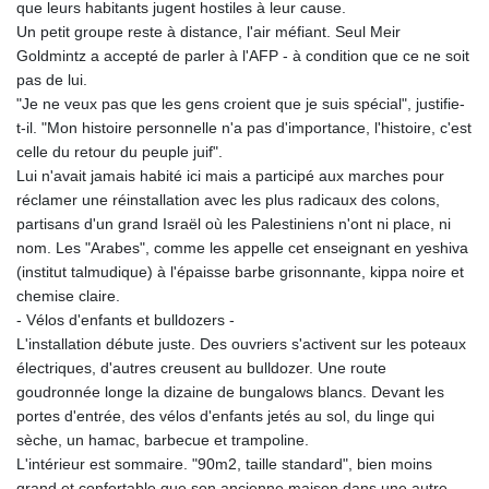
ISK 142.598215
que leurs habitants jugent hostiles à leur cause.
JEP 0.859288
Un petit groupe reste à distance, l'air méfiant. Seul Meir
JMD 183.583315
Goldmintz a accepté de parler à l'AFP - à condition que ce ne soit
JOD 0.819746
pas de lui.
JPY 182.445186
"Je ne veux pas que les gens croient que je suis spécial", justifie-
KES 148.887592
t-il. "Mon histoire personnelle n'a pas d'importance, l'histoire, c'est
KGS 101.104505
celle du retour du peuple juif".
KHR
Lui n'avait jamais habité ici mais a participé aux marches pour
4685.244046
réclamer une réinstallation avec les plus radicaux des colons,
KMF 492.514185
partisans d'un grand Israël où les Palestiniens n'ont ni place, ni
KRW
nom. Les "Arabes", comme les appelle cet enseignant en yeshiva
1627.712241
(institut talmudique) à l'épaisse barbe grisonnante, kippa noire et
KWD 0.356853
chemise claire.
KYD 0.963346
- Vélos d'enfants et bulldozers -
KZT 541.784389
L'installation débute juste. Des ouvriers s'activent sur les poteaux
LAK
électriques, d'autres creusent au bulldozer. Une route
26108.437325
goudronnée longe la dizaine de bungalows blancs. Devant les
LBP
portes d'entrée, des vélos d'enfants jetés au sol, du linge qui
103531.946431
sèche, un hamac, barbecue et trampoline.
LKR 387.745291
L'intérieur est sommaire. "90m2, taille standard", bien moins
LRD 209.896866
grand et confortable que son ancienne maison dans une autre