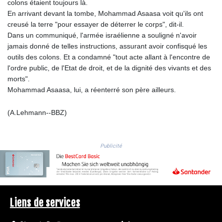
colons étaient toujours là.
RUB 94.679224
En arrivant devant la tombe, Mohammad Asaasa voit qu'ils ont
RWF
creusé la terre "pour essayer de déterrer le corps", dit-il.
1693.738704
Dans un communiqué, l'armée israélienne a souligné n'avoir
SAR 4.370455
jamais donné de telles instructions, assurant avoir confisqué les
SBD 9.325039
outils des colons. Et a condamné "tout acte allant à l'encontre de
SCR 16.735107
l'ordre public, de l'Etat de droit, et de la dignité des vivants et des
SDG 694.263698
morts".
SEK 10.961095
Mohammad Asaasa, lui, a réenterré son père ailleurs.
SGD 1.477777
SLE 28.445176
(A.Lehmann--BBZ)
SOS 694.263682
SRD 43.778814
STD
Publicité
23929.673396
STN 24.712399
SVC 10.11514
SZL 18.781467
THB 38.210709
Liens de services
TJS 10.664099
TMT 4.058036