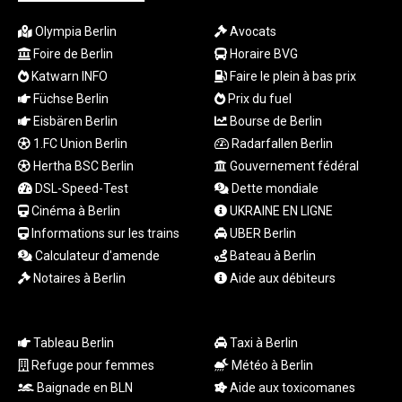
RUB 93.901208
Olympia Berlin
Avocats
RWF
Foire de Berlin
Horaire BVG
1692.588862
Katwarn INFO
Faire le plein à bas prix
SAR 4.32768
SBD 9.298537
Füchse Berlin
Prix du fuel
SCR 16.618402
Eisbären Berlin
Bourse de Berlin
SDG 692.059091
1.FC Union Berlin
Radarfallen Berlin
SEK 10.953862
Hertha BSC Berlin
Gouvernement fédéral
SGD 1.478943
DSL-Speed-Test
Dette mondiale
SLE 28.350098
Cinéma à Berlin
UKRAINE EN LIGNE
SOS 658.506319
Informations sur les trains
UBER Berlin
SRD 43.640038
Calculateur d'amende
Bateau à Berlin
STD
23853.821162
Notaires à Berlin
Aide aux débiteurs
STN 24.459377
SVC 10.0813
SZL 18.777732
Tableau Berlin
Taxi à Berlin
THB 38.150825
Refuge pour femmes
Météo à Berlin
TJS 10.628901
Baignade en BLN
Aide aux toxicomanes
TMT 4.033648