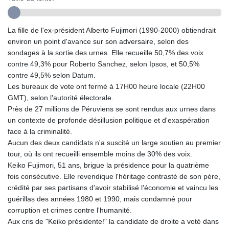
GIP 0.856077
GMD 85.282572
GNF
La fille de l'ex-président Alberto Fujimori (1990-2000) obtiendrait
10118.69464
environ un point d'avance sur son adversaire, selon des
GTQ 8.791437
sondages à la sortie des urnes. Elle recueille 50,7% des voix
GYD 241.048608
contre 49,3% pour Roberto Sanchez, selon Ipsos, et 50,5%
HKD 9.04099
contre 49,5% selon Datum.
HNL 30.88171
Les bureaux de vote ont fermé à 17H00 heure locale (22H00
HRK 7.536585
GMT), selon l'autorité électorale.
HTG 150.649793
Près de 27 millions de Péruviens se sont rendus aux urnes dans
HUF 364.625083
un contexte de profonde désillusion politique et d'exaspération
IDR
face à la criminalité.
20648.821428
Aucun des deux candidats n'a suscité un large soutien au premier
ILS 3.46629
tour, où ils ont recueilli ensemble moins de 30% des voix.
IMP 0.856077
Keiko Fujimori, 51 ans, brigue la présidence pour la quatrième
INR 109.809273
fois consécutive. Elle revendique l'héritage contrasté de son père,
IQD
crédité par ses partisans d'avoir stabilisé l'économie et vaincu les
1509.393123
guérillas des années 1980 et 1990, mais condamné pour
IRR
corruption et crimes contre l'humanité.
1584474.640687
Aux cris de "Keiko présidente!" la candidate de droite a voté dans