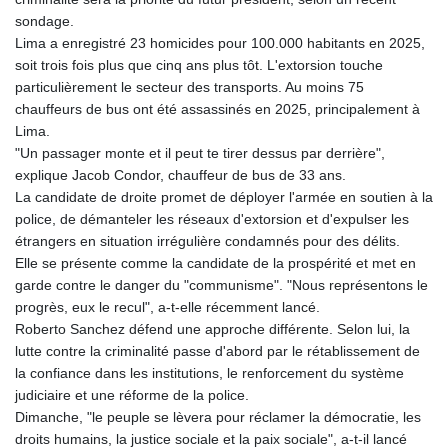
LSL 18.793369
sondage.
LTL 3.402947
Lima a enregistré 23 homicides pour 100.000 habitants en 2025,
LVL 0.697118
soit trois fois plus que cinq ans plus tôt. L'extorsion touche
LYD 7.344833
particulièrement le secteur des transports. Au moins 75
MAD 10.750192
chauffeurs de bus ont été assassinés en 2025, principalement à
MDL 20.047704
Lima.
MGA
"Un passager monte et il peut te tirer dessus par derrière",
4953.772522
explique Jacob Condor, chauffeur de bus de 33 ans.
MKD 61.427977
La candidate de droite promet de déployer l'armée en soutien à la
MMK
police, de démanteler les réseaux d'extorsion et d'expulser les
2419.54797
étrangers en situation irrégulière condamnés pour des délits.
MNT
Elle se présente comme la candidate de la prospérité et met en
4144.10128
garde contre le danger du "communisme". "Nous représentons le
MOP 9.310037
progrès, eux le recul", a-t-elle récemment lancé.
MRU 46.191483
Roberto Sanchez défend une approche différente. Selon lui, la
MUR 54.096679
lutte contre la criminalité passe d'abord par le rétablissement de
MVR 17.805023
la confiance dans les institutions, le renforcement du système
MWK
judiciaire et une réforme de la police.
1997.873162
Dimanche, "le peuple se lèvera pour réclamer la démocratie, les
MXN 19.839187
droits humains, la justice sociale et la paix sociale", a-t-il lancé