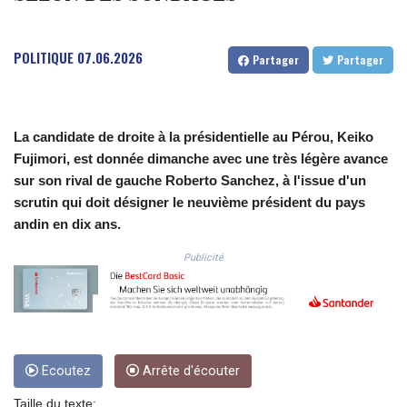
COP
3641.324061
POLITIQUE
07.06.2026
CRC 524.099988
Partager
Partager
CUC 1.152471
CUP 30.540479
CVE 110.809379
CZK 24.24407
La candidate de droite à la présidentielle au Pérou, Keiko
DJF 204.817306
Fujimori, est donnée dimanche avec une très légère avance
DKK 7.476217
sur son rival de gauche Roberto Sanchez, à l'issue d'un
DOP 67.193733
scrutin qui doit désigner le neuvième président du pays
DZD 153.365094
andin en dix ans.
EGP 57.264782
ERN 17.287064
Publicité
ETB 185.968128
FJD 2.552089
FKP 0.856077
GBP 0.85641
GEL 3.013725
Ecoutez
Arrête d'écouter
GGP 0.856077
GHS 13.524239
Taille du texte: