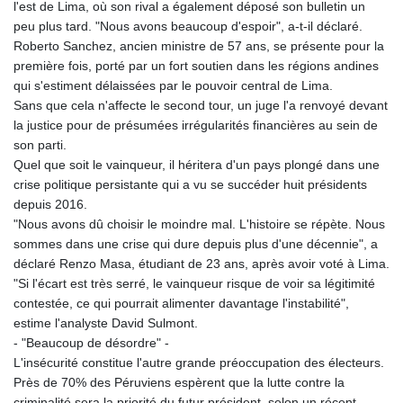
ISK 142.41109
l'est de Lima, où son rival a également déposé son bulletin un
JEP 0.856077
peu plus tard. "Nous avons beaucoup d'espoir", a-t-il déclaré.
JMD 182.637459
Roberto Sanchez, ancien ministre de 57 ans, se présente pour la
JOD 0.81708
première fois, porté par un fort soutien dans les régions andines
JPY 182.544457
qui s'estiment délaissées par le pouvoir central de Lima.
KES 149.083075
Sans que cela n'affecte le second tour, un juge l'a renvoyé devant
KGS 100.783234
la justice pour de présumées irrégularités financières au sein de
KHR
son parti.
4675.235131
Quel que soit le vainqueur, il héritera d'un pays plongé dans une
KMF 492.105126
crise politique persistante qui a vu se succéder huit présidents
KRW
depuis 2016.
1640.600173
"Nous avons dû choisir le moindre mal. L'histoire se répète. Nous
KWD 0.356874
sommes dans une crise qui dure depuis plus d'une décennie", a
KYD 0.960205
déclaré Renzo Masa, étudiant de 23 ans, après avoir voté à Lima.
KZT 539.927945
"Si l'écart est très serré, le vainqueur risque de voir sa légitimité
LAK
contestée, ce qui pourrait alimenter davantage l'instabilité",
26033.64904
estime l'analyste David Sulmont.
LBP
- "Beaucoup de désordre" -
103179.229954
L'insécurité constitue l'autre grande préoccupation des électeurs.
LKR 387.028882
Près de 70% des Péruviens espèrent que la lutte contre la
LRD 207.974585
criminalité sera la priorité du futur président, selon un récent