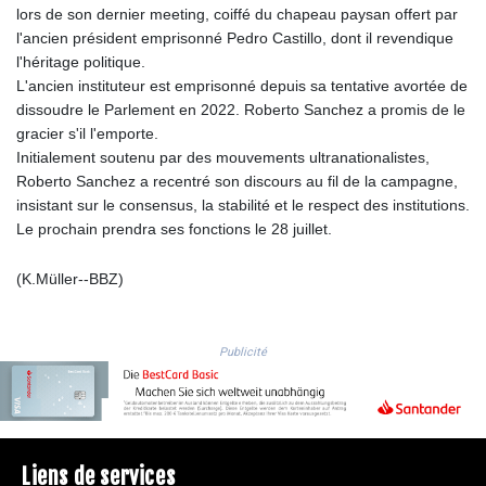
MYR 4.713377
lors de son dernier meeting, coiffé du chapeau paysan offert par
MZN 73.654852
l'ancien président emprisonné Pedro Castillo, dont il revendique
NAD 18.793287
l'héritage politique.
NGN
L'ancien instituteur est emprisonné depuis sa tentative avortée de
1570.218621
dissoudre le Parlement en 2022. Roberto Sanchez a promis de le
NIO 42.399764
gracier s'il l'emporte.
NOK 10.999988
Initialement soutenu par des mouvements ultranationalistes,
NPR 175.441856
Roberto Sanchez a recentré son discours au fil de la campagne,
NZD 1.96294
insistant sur le consensus, la stabilité et le respect des institutions.
OMR 0.443115
Le prochain prendra ses fonctions le 28 juillet.
PAB 1.152181
PEN 3.894648
(K.Müller--BBZ)
PGK 5.090567
PHP 70.070805
PKR 319.87712
Publicité
PLN 4.300443
PYG
6853.617163
QAR 4.211823
RON 5.256075
Liens de services
RSD 117.326118