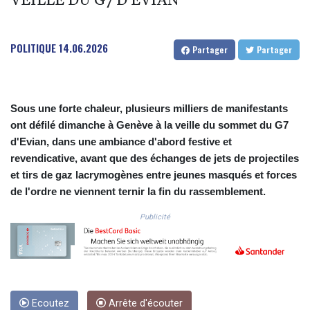
VEILLE DU G7 D'EVIAN
COP
3677.625283
CRC 523.720823
POLITIQUE
14.06.2026
Partager
Partager
CUC 1.155508
CUP 30.620975
CVE 110.577359
CZK 24.184522
Sous une forte chaleur, plusieurs milliers de manifestants
DJF 205.35721
ont défilé dimanche à Genève à la veille du sommet du G7
DKK 7.475388
d'Evian, dans une ambiance d'abord festive et
DOP 67.30804
revendicative, avant que des échanges de jets de projectiles
DZD 153.466204
et tirs de gaz lacrymogènes entre jeunes masqués et forces
EGP 57.550907
de l'ordre ne viennent ternir la fin du rassemblement.
ERN 17.332627
ETB 184.823403
Publicité
FJD 2.553308
FKP 0.858801
GBP 0.857994
GEL 3.021622
GGP 0.858801
GHS 13.548336
Ecoutez
Arrête d'écouter