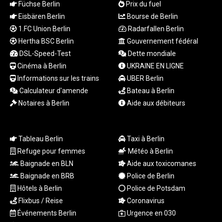
Füchse Berlin
Prix du fuel
RUB 93.568896
Eisbären Berlin
Bourse de Berlin
RWF
1.FC Union Berlin
Radarfallen Berlin
1693.975431
Hertha BSC Berlin
Gouvernement fédéral
SAR 4.336079
DSL-Speed-Test
Dette mondiale
SBD 9.323045
SCR 16.772158
Cinéma à Berlin
UKRAINE EN LIGNE
SDG 693.886139
Informations sur les trains
UBER Berlin
SEK 10.959647
Calculateur d'amende
Bateau à Berlin
SGD 1.480021
Notaires à Berlin
Aide aux débiteurs
SLE 28.422197
SOS 693.885368
SRD 43.525699
Tableau Berlin
Taxi à Berlin
STD
Refuge pour femmes
Météo à Berlin
23916.692567
STN 24.843432
Baignade en BLN
Aide aux toxicomanes
SVC 10.10512
Baignade en BRB
Police de Berlin
SZL 18.846478
Hôtels à Berlin
Police de Potsdam
THB 38.224452
Flixbus / Reise
Coronavirus
TJS 10.659434
Événements Berlin
Urgence en 030
TMT 4.04428