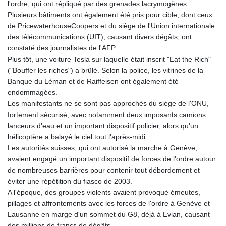
l'ordre, qui ont répliqué par des grenades lacrymogènes.
LSL 18.846604
Plusieurs bâtiments ont également été pris pour cible, dont ceux
LTL 3.411917
de PricewaterhouseCoopers et du siège de l'Union internationale
LVL 0.698955
des télécommunications (UIT), causant divers dégâts, ont
LYD 7.354819
constaté des journalistes de l'AFP.
MAD 10.762117
Plus tôt, une voiture Tesla sur laquelle était inscrit "Eat the Rich"
MDL 20.066037
("Bouffer les riches") a brûlé. Selon la police, les vitrines de la
MGA
Banque du Léman et de Raiffeisen ont également été
4971.568067
endommagées.
MKD 61.524919
Les manifestants ne se sont pas approchés du siège de l'ONU,
MMK
fortement sécurisé, avec notamment deux imposants camions
2425.761657
lanceurs d'eau et un important dispositif policier, alors qu'un
MNT
hélicoptère a balayé le ciel tout l'après-midi.
4157.747973
Les autorités suisses, qui ont autorisé la marche à Genève,
MOP 9.330357
avaient engagé un important dispositif de forces de l'ordre autour
MRU 46.312797
de nombreuses barrières pour contenir tout débordement et
MUR 54.285874
éviter une répétition du fiasco de 2003.
MVR 17.852389
A l'époque, des groupes violents avaient provoqué émeutes,
MWK
pillages et affrontements avec les forces de l'ordre à Genève et
2007.117959
Lausanne en marge d'un sommet du G8, déjà à Evian, causant
MXN 19.919233
des millions de francs de dégâts.