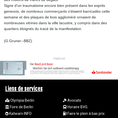
MYR 4.724922
Signe d'un traumatisme encore bien présent dans les esprits
MZN 73.848488
genevois, de nombreux commerçants s'étaient barricadés cette
NAD 18.858
semaine et des plaques de bois aggloméré ornaient de
NGN
nombreuses vitrines dans la ville lacustre, y compris dans des
1574.334577
quartiers éloignés du tracé de la manifestation.
NIO 42.504153
NOK 11.010667
(G.Gruner--BBZ)
NPR 175.672918
NZD 1.962891
OMR 0.444286
Publicité
PAB 1.154903
PEN 3.9114
PGK 5.111391
PHP 70.137026
PKR 321.001615
Liens de services
PLN 4.301566
PYG
Olympia Berlin
Avocats
6887.534304
QAR 4.212695
Foire de Berlin
Horaire BVG
RON 5.246245
Katwarn INFO
Faire le plein à bas prix
RSD 117.344628