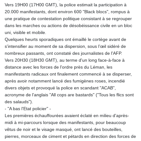
ISK 141.815325
Vers 19H00 (17H00 GMT), la police estimait la participation à
JEP 0.858801
20.000 manifestants, dont environ 600 "Black blocs", rompus à
JMD 183.527469
une pratique de contestation politique consistant à se regrouper
JOD 0.819276
dans les marches ou actions de désobéissance civile en un bloc
JPY 182.208653
uni, visible et mobile.
KES 149.488533
Quelques heurts sporadiques ont émaillé le cortège avant de
KGS 101.048565
s'intensifier au moment de sa dispersion, sous l’œil sidéré de
KHR
nombreux passants, ont constaté des journalistes de l'AFP.
4682.700886
Vers 20H30 (18H30 GMT), au terme d'un long face-à-face à
KMF 493.401915
distance avec les forces de l'ordre près du Léman, les
KRW
manifestants radicaux ont finalement commencé à se disperser,
1644.196411
après avoir notamment lancé des fumigènes roses, incendié
KWD 0.357306
divers objets et provoqué la police en scandant "ACAB",
KYD 0.962469
acronyme de l'anglais "All cops are bastards" ("Tous les flics sont
KZT 541.953128
des salauds").
LAK
- "A bas l'Etat policier" -
26120.269022
Les premières échauffourées avaient éclaté en milieu d'après-
LBP
midi à mi-parcours lorsque des manifestants, pour beaucoup
103475.784612
vêtus de noir et le visage masqué, ont lancé des bouteilles,
LKR 387.551407
pierres, morceaux de ciment et pétards en direction des forces de
LRD 209.436313