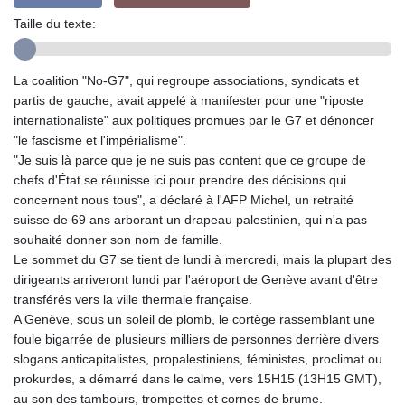
GIP 0.858801
Taille du texte:
GMD 84.931759
GNF
10148.261152
La coalition "No-G7", qui regroupe associations, syndicats et
GTQ 8.809078
partis de gauche, avait appelé à manifester pour une "riposte
GYD 241.584711
internationaliste" aux politiques promues par le G7 et dénoncer
HKD 9.063364
"le fascisme et l'impérialisme".
HNL 31.036971
"Je suis là parce que je ne suis pas content que ce groupe de
HRK 7.533572
chefs d'État se réunisse ici pour prendre des décisions qui
HTG 151.001333
concernent nous tous", a déclaré à l'AFP Michel, un retraité
HUF 361.860769
suisse de 69 ans arborant un drapeau palestinien, qui n'a pas
IDR
souhaité donner son nom de famille.
20659.336108
Le sommet du G7 se tient de lundi à mercredi, mais la plupart des
ILS 3.470858
dirigeants arriveront lundi par l'aéroport de Genève avant d'être
IMP 0.858801
transférés vers la ville thermale française.
INR 109.864533
A Genève, sous un soleil de plomb, le cortège rassemblant une
IQD
foule bigarrée de plusieurs milliers de personnes derrière divers
1514.293863
slogans anticapitalistes, propalestiniens, féministes, proclimat ou
IRR
prokurdes, a démarré dans le calme, vers 15H15 (13H15 GMT),
1588593.057877
au son des tambours, trompettes et cornes de brume.