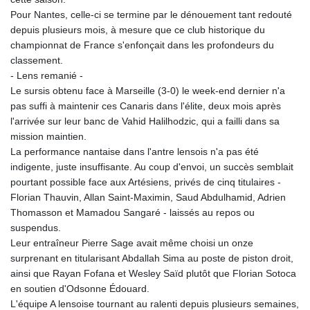
150.666939
Pour Nantes, celle-ci se termine par le dénouement tant redouté
HUF
depuis plusieurs mois, à mesure que ce club historique du
363.033032
championnat de France s'enfonçait dans les profondeurs du
IDR
classement.
20546.50216
- Lens remanié -
ILS 3.468101
Le sursis obtenu face à Marseille (3-0) le week-end dernier n'a
IMP 0.857019
pas suffi à maintenir ces Canaris dans l'élite, deux mois après
INR 110.072122
l'arrivée sur leur banc de Vahid Halilhodzic, qui a failli dans sa
IQD
mission maintien.
1509.468404
La performance nantaise dans l'antre lensois n'a pas été
IRR
indigente, juste insuffisante. Au coup d'envoi, un succès semblait
1589307.85432
pourtant possible face aux Artésiens, privés de cinq titulaires -
ISK 142.587462
Florian Thauvin, Allan Saint-Maximin, Saud Abdulhamid, Adrien
JEP 0.857019
Thomasson et Mamadou Sangaré - laissés au repos ou
JMD
suspendus.
182.994762
Leur entraîneur Pierre Sage avait même choisi un onze
JOD 0.819159
surprenant en titularisant Abdallah Sima au poste de piston droit,
JPY
ainsi que Rayan Fofana et Wesley Saïd plutôt que Florian Sotoca
182.969975
en soutien d'Odsonne Édouard.
KES
L'équipe A lensoise tournant au ralenti depuis plusieurs semaines,
149.450928