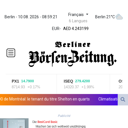
Français
ZWL
Berlin - 10.08. 2026 - 08:59:22
Berlin 21°C
6 Langues
372.037716
AED 4.243199
EUR
-
AED 4.243199
AFN 76.816385
ALL 93.186779
AMD
421.940448
AOA
1059.499986
ARS
PX1
ISEQ
OSEBX
14.7900
279.4200
1731.96426
8714.93
+0.17%
14320.37
+1.99%
2025.99
AUD 1.634492
AWG 2.081161
ntréal: le tenant du titre Shelton en quarts
Climatisation, volets, 
AZN 1.961832
BAM 1.955111
Publicité
BBD 2.320873
BDT