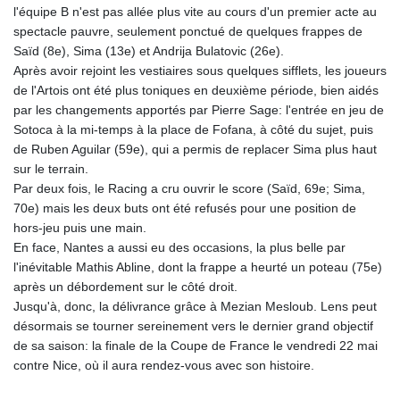
l'équipe B n'est pas allée plus vite au cours d'un premier acte au
KGS 101.03906
spectacle pauvre, seulement ponctué de quelques frappes de
KHR
Saïd (8e), Sima (13e) et Andrija Bulatovic (26e).
4680.351701
Après avoir rejoint les vestiaires sous quelques sifflets, les joueurs
KMF
de l'Artois ont été plus toniques en deuxième période, bien aidés
492.199617
par les changements apportés par Pierre Sage: l'entrée en jeu de
KRW
Sotoca à la mi-temps à la place de Fofana, à côté du sujet, puis
1636.950761
de Ruben Aguilar (59e), qui a permis de replacer Sima plus haut
KWD 0.356741
sur le terrain.
KYD 0.960262
Par deux fois, le Racing a cru ouvrir le score (Saïd, 69e; Sima,
KZT
70e) mais les deux buts ont été refusés pour une position de
540.040464
hors-jeu puis une main.
LAK
En face, Nantes a aussi eu des occasions, la plus belle par
26016.724996
l'inévitable Mathis Abline, dont la frappe a heurté un poteau (75e)
LBP
après un débordement sur le côté droit.
103187.513486
Jusqu'à, donc, la délivrance grâce à Mezian Mesloub. Lens peut
LKR
désormais se tourner sereinement vers le dernier grand objectif
386.502211
de sa saison: la finale de la Coupe de France le vendredi 22 mai
LRD
contre Nice, où il aura rendez-vous avec son histoire.
207.987652
LSL 18.720126