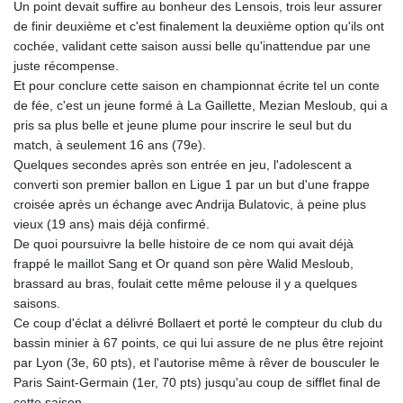
Un point devait suffire au bonheur des Lensois, trois leur assurer
ETB
de finir deuxième et c'est finalement la deuxième option qu'ils ont
185.985596
cochée, validant cette saison aussi belle qu'inattendue par une
FJD 2.552261
juste récompense.
FKP 0.857019
Et pour conclure cette saison en championnat écrite tel un conte
GBP 0.856098
de fée, c'est un jeune formé à La Gaillette, Mezian Mesloub, qui a
GEL 3.015386
pris sa plus belle et jeune plume pour inscrire le seul but du
GGP 0.857019
match, à seulement 16 ans (79e).
GHS 13.519372
Quelques secondes après son entrée en jeu, l'adolescent a
GIP 0.857019
converti son premier ballon en Ligue 1 par un but d'une frappe
GMD
croisée après un échange avec Andrija Bulatovic, à peine plus
84.920858
vieux (19 ans) mais déjà confirmé.
GNF
De quoi poursuivre la belle histoire de ce nom qui avait déjà
10120.260724
frappé le maillot Sang et Or quand son père Walid Mesloub,
GTQ 8.791676
brassard au bras, foulait cette même pelouse il y a quelques
GYD
saisons.
241.024009
Ce coup d'éclat a délivré Bollaert et porté le compteur du club du
HKD 9.064594
bassin minier à 67 points, ce qui lui assure de ne plus être rejoint
HNL 30.884989
par Lyon (3e, 60 pts), et l'autorise même à rêver de bousculer le
HRK 7.534375
Paris Saint-Germain (1er, 70 pts) jusqu'au coup de sifflet final de
HTG
cette saison.