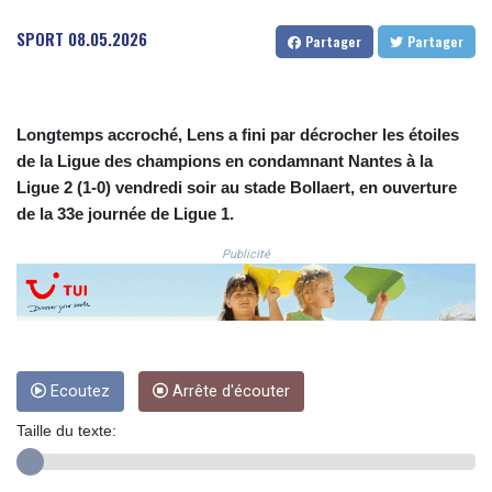
CLF 0.026803
SPORT
08.05.2026
Partager
Partager
CLP
1054.878725
CNY 7.796165
CNH 7.792791
Longtemps accroché, Lens a fini par décrocher les étoiles
COP
de la Ligue des champions en condamnant Nantes à la
3648.389022
Ligue 2 (1-0) vendredi soir au stade Bollaert, en ouverture
CRC 523.81326
CUC 1.155398
de la 33e journée de Ligue 1.
CUP 30.61805
Publicité
CVE 110.22332
CZK 24.264051
DJF
205.196847
DKK 7.475264
DOP 67.26602
Ecoutez
Arrête d'écouter
DZD
153.587771
Taille du texte:
EGP 57.609419
ERN 17.330971