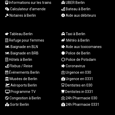
Informations sur les trains
UBER Berlin
1998.087679
Calculateur d'amende
Bateau à Berlin
MXN
Notaires à Berlin
Aide aux débiteurs
19.811612
MYR 4.723385
MZN
73.835683
Tableau Berlin
Taxi à Berlin
NAD 18.719883
Refuge pour femmes
Météo à Berlin
NGN
Baignade en BLN
Aide aux toxicomanes
1573.640789
Baignade en BRB
Police de Berlin
NIO 42.405066
Hôtels à Berlin
Police de Potsdam
NOK 10.986386
Flixbus / Reise
Coronavirus
NPR
Événements Berlin
Urgence en 030
175.441455
Musées de Berlin
Urgence en 0331
NZD 1.961282
OMR 0.444252
Aéroports Berlin
Dentistes en 030
PAB 1.152294
Programme TV
Dentistes in 0331
PEN 3.902292
Congestion à Berlin
24h Pharmacie 030
PGK 5.092273
Sortir Berlin
24h Pharmacie 0331
PHP 70.184643
PKR