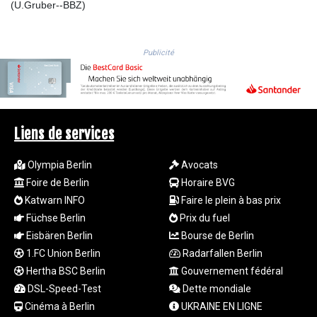
(U.Gruber--BBZ)
LTL 3.41159
LVL 0.698888
LYD 7.329387
MAD
Publicité
10.739418
MDL 20.037856
MGA
4917.246994
MKD 61.540878
Liens de services
MMK
2425.815605
Olympia Berlin
Avocats
MNT
Foire de Berlin
Horaire BVG
4152.793668
Katwarn INFO
Faire le plein à bas prix
MOP 9.311421
Füchse Berlin
Prix du fuel
MRU
Eisbären Berlin
Bourse de Berlin
46.322486
1.FC Union Berlin
Radarfallen Berlin
MUR
54.303818
Hertha BSC Berlin
Gouvernement fédéral
MVR
DSL-Speed-Test
Dette mondiale
17.850835
Cinéma à Berlin
UKRAINE EN LIGNE
MWK