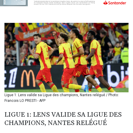
142.639766
BHD 0.434545
BIF
3449.985005
BMD 1.155398
BND 1.47658
BOB 13.695177
BRL 5.874733
BSD 1.152289
BTN
109.648538
BWP
15.553455
BYN 3.431177
BYR
Ligue 1: Lens valide sa Ligue des champions, Nantes relégué / Photo:
22645.802735
Francois LO PRESTI - AFP
BZD 2.317474
CAD 1.612324
LIGUE 1: LENS VALIDE SA LIGUE DES
CDF
CHAMPIONS, NANTES RELÉGUÉ
2614.086957
CHF 0.934654