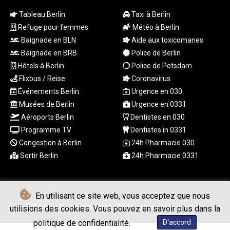
RUB 94.338828
RWF
Tableau Berlin
Taxi à Berlin
1694.978938
Refuge pour femmes
Météo à Berlin
SAR 4.329446
Baignade en BLN
Aide aux toxicomanes
SBD 9.325039
Baignade en BRB
Police de Berlin
SCR 16.705092
Hôtels à Berlin
Police de Potsdam
SDG 694.263698
Flixbus / Reise
Coronavirus
SEK 10.961095
SGD 1.467719
Événements Berlin
Urgence en 030
SLE 28.445176
Musées de Berlin
Urgence en 0331
SOS 658.791814
Aéroports Berlin
Dentistes en 030
SRD 43.778814
Programme TV
Dentistes in 0331
STD
Congestion à Berlin
24h Pharmacie 030
23929.673396
Sortir Berlin
24h Pharmacie 0331
STN 24.499696
SVC 10.085875
SZL 18.722767
THB 38.210709
En utilisant ce site web, vous acceptez que nous
TJS 10.633568
© Berliner Boersenzeitung - 2026 - Tous droits réservés
utilisions des cookies. Vous pouvez en savoir plus dans la
TMT 4.058036
politique de confidentialité.
D'accord
TND 3.386358