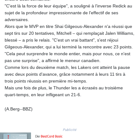
LTL 3.413768
"C'est là la force de leur équipe", a souligné à l'inverse Redick au
LVL 0.699335
sujet de la profondeur impressionnante de l'effectif de ses
LYD 7.331909
adversaires.
MAD 10.743067
Alors que le MVP en titre Shai Gilgeous-Alexander n'a réussi que
MDL 20.044751
sept tirs sur 20 tentatives, Mitchell – qui remplaçait Jalen Williams,
MGA
blessé – a pris le relais. "C'est un vrai battant", s'est réjoui
4918.938878
Gilgeous-Alexander, qui a lui terminé la rencontre avec 23 points.
MKD 61.529235
"Cela peut surprendre le monde entier, mais pour nous, ce n'est
MMK
pas une surprise", a affirmé le meneur canadien.
2427.363841
Comme lors du deuxième match, les Lakers ont atteint la pause
MNT
avec deux points d'avance, grâce notamment à leurs 11 tirs à
4157.293457
trois points réussis en première mi-temps.
MOP 9.314584
Mais une fois de plus, le Thunder les a écrasés au troisième
MRU 46.338424
quart-temps, en leur infligeant un 21-6.
MUR 54.419742
MVR 17.862733
(A.Berg--BBZ)
MWK
1998.775164
MXN 20.094074
Publicité
MYR 4.728715