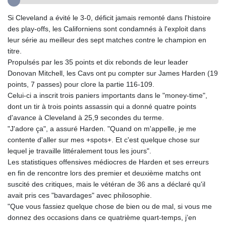
GMD 84.980421
GNF
Si Cleveland a évité le 3-0, déficit jamais remonté dans l'histoire
10123.874202
des play-offs, les Californiens sont condamnés à l'exploit dans
GTQ 8.794891
leur série au meilleur des sept matches contre le champion en
GYD 241.157003
titre.
HKD 9.066767
Propulsés par les 35 points et dix rebonds de leur leader
HNL 30.895616
Donovan Mitchell, les Cavs ont pu compter sur James Harden (19
HRK 7.536622
points, 7 passes) pour clore la partie 116-109.
HTG 150.718127
Celui-ci a inscrit trois paniers importants dans le "money-time",
HUF 363.096405
dont un tir à trois points assassin qui a donné quatre points
IDR
d'avance à Cleveland à 25,9 secondes du terme.
20580.370421
"J'adore ça", a assuré Harden. "Quand on m'appelle, je me
ILS 3.468234
contente d'aller sur mes +spots+. Et c'est quelque chose sur
IMP 0.857252
lequel je travaille littéralement tous les jours".
INR 110.076256
Les statistiques offensives médiocres de Harden et ses erreurs
IQD
en fin de rencontre lors des premier et deuxième matchs ont
1509.981237
suscité des critiques, mais le vétéran de 36 ans a déclaré qu'il
IRR
avait pris ces "bavardages" avec philosophie.
1590322.371805
"Que vous fassiez quelque chose de bien ou de mal, si vous me
ISK 142.598215
donnez des occasions dans ce quatrième quart-temps, j’en