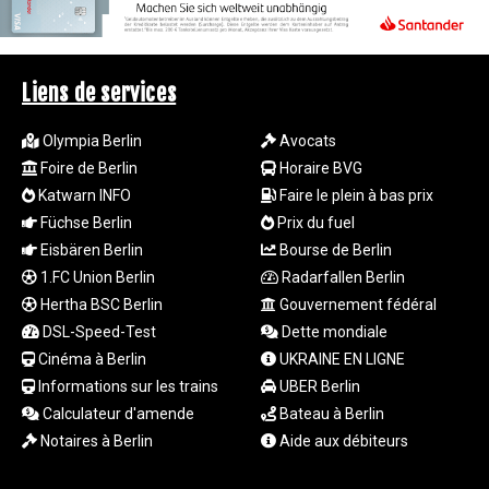
MZN 73.882892
NAD 18.726567
NGN
1577.963717
Liens de services
NIO 42.419473
NOK 10.99759
Olympia Berlin
Avocats
NPR 175.501819
Foire de Berlin
Horaire BVG
NZD 1.966719
Katwarn INFO
Faire le plein à bas prix
OMR 0.442445
Füchse Berlin
Prix du fuel
PAB 1.152686
PEN 3.903651
Eisbären Berlin
Bourse de Berlin
PGK 5.093937
1.FC Union Berlin
Radarfallen Berlin
PHP 70.183258
Hertha BSC Berlin
Gouvernement fédéral
PKR 320.014324
DSL-Speed-Test
Dette mondiale
PLN 4.299905
Cinéma à Berlin
UKRAINE EN LIGNE
PYG
Informations sur les trains
UBER Berlin
6853.914834
Calculateur d'amende
Bateau à Berlin
QAR 4.213648
RON 5.244583
Notaires à Berlin
Aide aux débiteurs
RSD 117.338542