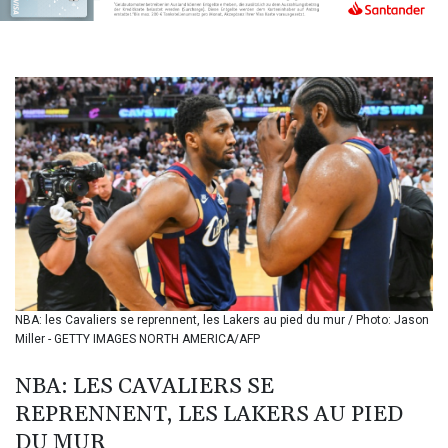
BIF 3451.157116
BMD 1.156136
BND 1.477082
BOB 13.69983
BRL 5.876989
BSD 1.152686
BTN 109.688637
BWP 15.558807
BYN 3.432357
BYR
22660.258427
BZD 2.318271
CAD 1.612983
CDF
2615.761404
NBA: les Cavaliers se reprennent, les Lakers au pied du mur / Photo: Jason
CHF 0.93588
Miller - GETTY IMAGES NORTH AMERICA/AFP
CLF 0.026829
CLP
NBA: LES CAVALIERS SE
1055.916879
REPRENNENT, LES LAKERS AU PIED
CNY 7.801146
DU MUR
CNH 7.796152