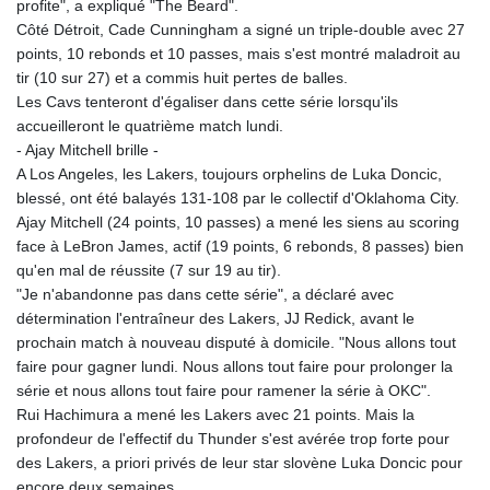
JEP 0.857252
profite", a expliqué "The Beard".
JMD 183.057725
Côté Détroit, Cade Cunningham a signé un triple-double avec 27
JOD 0.819746
points, 10 rebonds et 10 passes, mais s'est montré maladroit au
JPY 182.445186
tir (10 sur 27) et a commis huit pertes de balles.
KES 149.158147
Les Cavs tenteront d'égaliser dans cette série lorsqu'ils
KGS 101.104505
accueilleront le quatrième match lundi.
KHR
- Ajay Mitchell brille -
4681.941823
A Los Angeles, les Lakers, toujours orphelins de Luka Doncic,
KMF 492.514185
blessé, ont été balayés 131-108 par le collectif d'Oklahoma City.
KRW
Ajay Mitchell (24 points, 10 passes) a mené les siens au scoring
1627.677557
face à LeBron James, actif (19 points, 6 rebonds, 8 passes) bien
KWD 0.356853
qu'en mal de réussite (7 sur 19 au tir).
KYD 0.960588
"Je n'abandonne pas dans cette série", a déclaré avec
KZT 540.233287
détermination l'entraîneur des Lakers, JJ Redick, avant le
LAK
prochain match à nouveau disputé à domicile. "Nous allons tout
26025.676609
faire pour gagner lundi. Nous allons tout faire pour prolonger la
LBP
série et nous allons tout faire pour ramener la série à OKC".
103223.017367
Rui Hachimura a mené les Lakers avec 21 points. Mais la
LKR 386.635196
profondeur de l'effectif du Thunder s'est avérée trop forte pour
LRD 208.057415
des Lakers, a priori privés de leur star slovène Luka Doncic pour
LSL 18.726567
encore deux semaines.