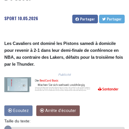
COP 3633.55485
CRC 523.993489
SPORT
10.05.2026
CUC 1.156136
Partager
Partager
CUP 30.637594
CVE 110.26363
CZK 24.258158
DJF 205.267449
Les Cavaliers ont dominé les Pistons samedi à domicile
DKK 7.477932
pour revenir à 2-1 dans leur demi-finale de conférence en
DOP 67.289164
NBA, au contraire des Lakers, défaits pour la troisième fois
DZD 152.967099
par le Thunder.
EGP 57.293288
ERN 17.342035
Publicité
ETB 186.049588
FJD 2.553384
FKP 0.857252
GBP 0.858527
GEL 3.017966
Ecoutez
Arrête d'écouter
GGP 0.857252
GHS 13.526832
Taille du texte:
GIP 0.857252