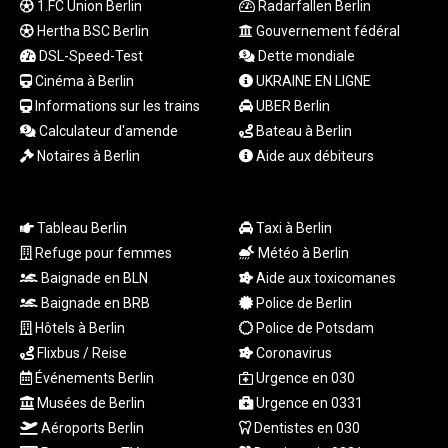
1.FC Union Berlin
Radarfallen Berlin
1998.087679
Hertha BSC Berlin
Gouvernement fédéral
MXN
DSL-Speed-Test
Dette mondiale
19.811612
Cinéma à Berlin
UKRAINE EN LIGNE
MYR 4.723385
Informations sur les trains
UBER Berlin
MZN
Calculateur d'amende
Bateau à Berlin
73.835683
NAD 18.719883
Notaires à Berlin
Aide aux débiteurs
NGN
1573.640789
NIO 42.405066
Tableau Berlin
Taxi à Berlin
NOK 10.986386
Refuge pour femmes
Météo à Berlin
NPR
Baignade en BLN
Aide aux toxicomanes
175.441455
Baignade en BRB
Police de Berlin
NZD 1.961282
Hôtels à Berlin
Police de Potsdam
OMR 0.444252
PAB 1.152294
Flixbus / Reise
Coronavirus
PEN 3.902292
Événements Berlin
Urgence en 030
PGK 5.092273
Musées de Berlin
Urgence en 0331
PHP 70.184643
Aéroports Berlin
Dentistes en 030
PKR