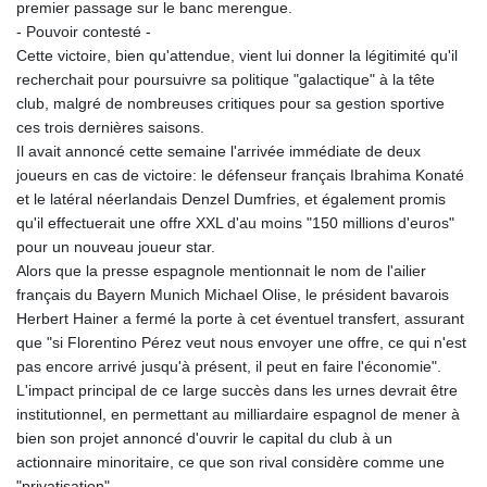
150.666939
premier passage sur le banc merengue.
HUF
- Pouvoir contesté -
363.033032
Cette victoire, bien qu'attendue, vient lui donner la légitimité qu'il
IDR
recherchait pour poursuivre sa politique "galactique" à la tête
20546.50216
club, malgré de nombreuses critiques pour sa gestion sportive
ILS 3.468101
ces trois dernières saisons.
IMP 0.857019
Il avait annoncé cette semaine l'arrivée immédiate de deux
INR 110.072122
joueurs en cas de victoire: le défenseur français Ibrahima Konaté
IQD
et le latéral néerlandais Denzel Dumfries, et également promis
1509.468404
qu'il effectuerait une offre XXL d'au moins "150 millions d'euros"
IRR
pour un nouveau joueur star.
1589307.85432
Alors que la presse espagnole mentionnait le nom de l'ailier
ISK 142.587462
français du Bayern Munich Michael Olise, le président bavarois
JEP 0.857019
Herbert Hainer a fermé la porte à cet éventuel transfert, assurant
JMD
que "si Florentino Pérez veut nous envoyer une offre, ce qui n'est
182.994762
pas encore arrivé jusqu'à présent, il peut en faire l'économie".
JOD 0.819159
L'impact principal de ce large succès dans les urnes devrait être
JPY
institutionnel, en permettant au milliardaire espagnol de mener à
182.969975
bien son projet annoncé d'ouvrir le capital du club à un
KES
actionnaire minoritaire, ce que son rival considère comme une
149.450928
"privatisation".