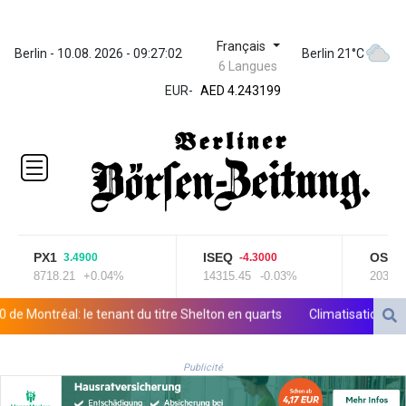
Français
ZWL
Berlin - 10.08. 2026 - 09:27:03
Berlin 21°C
6 Langues
372.037716
AED 4.243199
EUR
-
AED 4.243199
AFN 76.816385
ALL 93.186779
AMD
421.940448
AOA
1059.499986
ARS
PX1
ISEQ
OSEBX
3.4900
-4.3000
1731.96426
8718.21
+0.04%
14315.45
-0.03%
2030.05
AUD 1.634492
AWG 2.081161
ntréal: le tenant du titre Shelton en quarts
Climatisation, volets, 
AZN 1.961832
BAM 1.955111
Publicité
BBD 2.320873
BDT