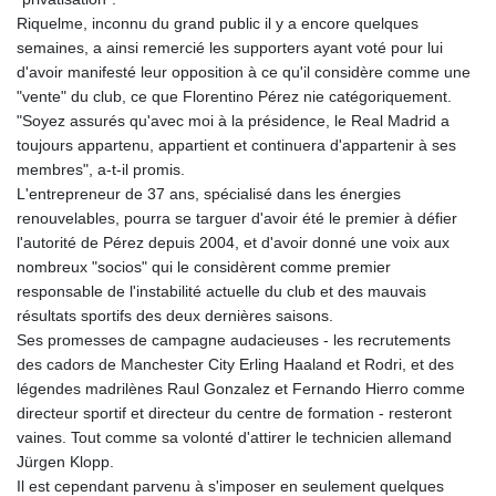
KGS 101.03906
Riquelme, inconnu du grand public il y a encore quelques
KHR
semaines, a ainsi remercié les supporters ayant voté pour lui
4680.351701
d'avoir manifesté leur opposition à ce qu'il considère comme une
KMF
"vente" du club, ce que Florentino Pérez nie catégoriquement.
492.199617
"Soyez assurés qu'avec moi à la présidence, le Real Madrid a
KRW
toujours appartenu, appartient et continuera d'appartenir à ses
1636.950761
membres", a-t-il promis.
KWD 0.356741
L'entrepreneur de 37 ans, spécialisé dans les énergies
KYD 0.960262
renouvelables, pourra se targuer d'avoir été le premier à défier
KZT
l'autorité de Pérez depuis 2004, et d'avoir donné une voix aux
540.040464
nombreux "socios" qui le considèrent comme premier
LAK
responsable de l'instabilité actuelle du club et des mauvais
26016.724996
résultats sportifs des deux dernières saisons.
LBP
Ses promesses de campagne audacieuses - les recrutements
103187.513486
des cadors de Manchester City Erling Haaland et Rodri, et des
LKR
légendes madrilènes Raul Gonzalez et Fernando Hierro comme
386.502211
directeur sportif et directeur du centre de formation - resteront
LRD
vaines. Tout comme sa volonté d'attirer le technicien allemand
207.987652
Jürgen Klopp.
LSL 18.720126
Il est cependant parvenu à s'imposer en seulement quelques