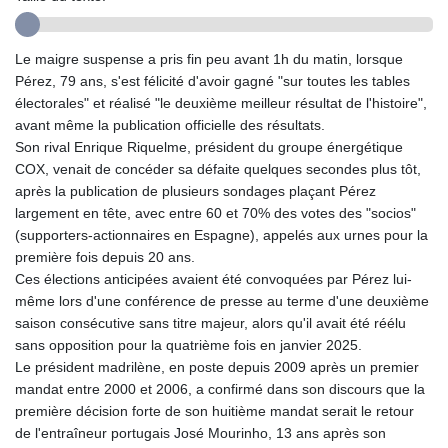
ETB
185.985596
FJD 2.552261
Le maigre suspense a pris fin peu avant 1h du matin, lorsque
FKP 0.857019
Pérez, 79 ans, s'est félicité d'avoir gagné "sur toutes les tables
GBP 0.856098
électorales" et réalisé "le deuxième meilleur résultat de l'histoire",
GEL 3.015386
avant même la publication officielle des résultats.
GGP 0.857019
Son rival Enrique Riquelme, président du groupe énergétique
GHS 13.519372
COX, venait de concéder sa défaite quelques secondes plus tôt,
GIP 0.857019
après la publication de plusieurs sondages plaçant Pérez
GMD
largement en tête, avec entre 60 et 70% des votes des "socios"
84.920858
(supporters-actionnaires en Espagne), appelés aux urnes pour la
GNF
première fois depuis 20 ans.
10120.260724
Ces élections anticipées avaient été convoquées par Pérez lui-
GTQ 8.791676
même lors d'une conférence de presse au terme d'une deuxième
GYD
saison consécutive sans titre majeur, alors qu'il avait été réélu
241.024009
sans opposition pour la quatrième fois en janvier 2025.
HKD 9.064594
Le président madrilène, en poste depuis 2009 après un premier
HNL 30.884989
mandat entre 2000 et 2006, a confirmé dans son discours que la
HRK 7.534375
première décision forte de son huitième mandat serait le retour
HTG
de l'entraîneur portugais José Mourinho, 13 ans après son