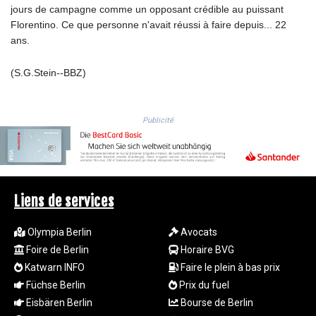
LTL 3.41159
jours de campagne comme un opposant crédible au puissant
LVL 0.698888
Florentino. Ce que personne n'avait réussi à faire depuis... 22
LYD 7.329387
ans.
MAD
10.739418
(S.G.Stein--BBZ)
MDL 20.037856
MGA
4917.246994
Publicité
MKD 61.540878
MMK
2425.815605
MNT
4152.793668
Liens de services
MOP 9.311421
MRU
Olympia Berlin
Avocats
46.322486
Foire de Berlin
Horaire BVG
MUR
Katwarn INFO
Faire le plein à bas prix
54.303818
MVR
Füchse Berlin
Prix du fuel
17.850835
Eisbären Berlin
Bourse de Berlin
MWK