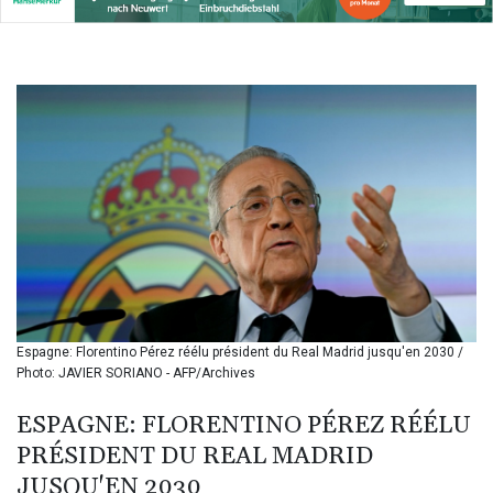
142.639766
BHD 0.434545
BIF
3449.985005
BMD 1.155398
BND 1.47658
BOB 13.695177
BRL 5.874733
BSD 1.152289
BTN
109.648538
BWP
15.553455
BYN 3.431177
BYR
Espagne: Florentino Pérez réélu président du Real Madrid jusqu'en 2030 /
22645.802735
Photo: JAVIER SORIANO - AFP/Archives
BZD 2.317474
CAD 1.612324
ESPAGNE: FLORENTINO PÉREZ RÉÉLU
CDF
PRÉSIDENT DU REAL MADRID
2614.086957
JUSQU'EN 2030
CHF 0.934654