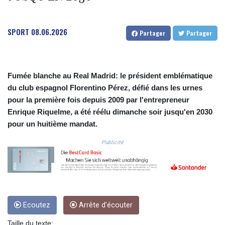
CLF 0.026803
CLP
SPORT
08.06.2026
1054.878725
Partager
Partager
CNY 7.796165
CNH 7.792791
COP
3648.389022
Fumée blanche au Real Madrid: le président emblématique
CRC 523.81326
du club espagnol Florentino Pérez, défié dans les urnes
CUC 1.155398
pour la première fois depuis 2009 par l'entrepreneur
CUP 30.61805
Enrique Riquelme, a été réélu dimanche soir jusqu'en 2030
CVE 110.22332
pour un huitième mandat.
CZK 24.264051
DJF
Publicité
205.196847
DKK 7.475264
DOP 67.26602
DZD
153.587771
Ecoutez
Arrête d'écouter
EGP 57.609419
ERN 17.330971
Taille du texte: