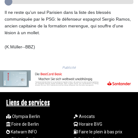
GMD 84.980421
GNF
Il ne reste qu'un seul Parisien dans la liste des blessés
10123.874202
communiquée par le PSG: le défenseur espagnol Sergio Ramos,
GTQ 8.794891
ancien capitaine de la formation merengue, qui souffre d'une
GYD 241.157003
lésion à un mollet.
HKD 9.067746
HNL 30.895616
(K.Müller--BBZ)
HRK 7.536622
HTG 150.718127
HUF 363.096405
Publicité
IDR
20580.370421
ILS 3.468234
IMP 0.8566
INR 110.076256
Liens de services
IQD
1509.981237
Olympia Berlin
Avocats
IRR
Foire de Berlin
Horaire BVG
1590322.371805
ISK 142.598215
Katwarn INFO
Faire le plein à bas prix