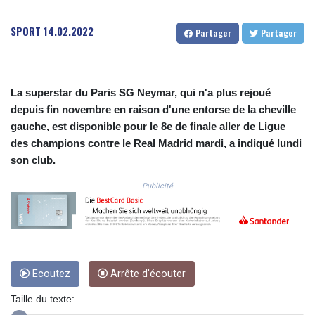
COP 3633.55485
CRC 523.993489
SPORT
14.02.2022
Partager
Partager
CUC 1.156136
CUP 30.637594
CVE 110.26363
CZK 24.258158
La superstar du Paris SG Neymar, qui n'a plus rejoué
DJF 205.267449
depuis fin novembre en raison d'une entorse de la cheville
DKK 7.477932
gauche, est disponible pour le 8e de finale aller de Ligue
DOP 67.289164
des champions contre le Real Madrid mardi, a indiqué lundi
DZD 152.967099
son club.
EGP 57.293288
ERN 17.342035
Publicité
ETB 186.049588
FJD 2.553384
FKP 0.8566
GBP 0.856968
GEL 3.017966
Ecoutez
Arrête d'écouter
GGP 0.8566
GHS 13.526832
Taille du texte:
GIP 0.8566