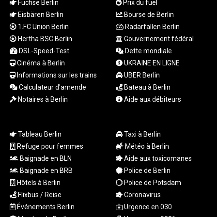
JEP 0.8566
Füchse Berlin
Prix du fuel
JMD 183.057725
Eisbären Berlin
Bourse de Berlin
JOD 0.819746
1.FC Union Berlin
Radarfallen Berlin
JPY 182.445186
Hertha BSC Berlin
Gouvernement fédéral
KES 149.158147
DSL-Speed-Test
Dette mondiale
KGS 101.104505
Cinéma à Berlin
UKRAINE EN LIGNE
KHR
Informations sur les trains
UBER Berlin
4681.941823
KMF 492.514185
Calculateur d'amende
Bateau à Berlin
KRW
Notaires à Berlin
Aide aux débiteurs
1627.712241
KWD 0.356853
KYD 0.960588
Tableau Berlin
Taxi à Berlin
KZT 540.233287
Refuge pour femmes
Météo à Berlin
LAK
Baignade en BLN
Aide aux toxicomanes
26025.676609
Baignade en BRB
Police de Berlin
LBP
103223.017367
Hôtels à Berlin
Police de Potsdam
LKR 386.635196
Flixbus / Reise
Coronavirus
LRD 208.057415
Événements Berlin
Urgence en 030
LSL 18.726567