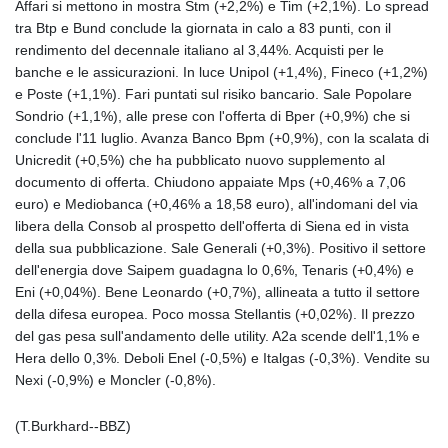
Affari si mettono in mostra Stm (+2,2%) e Tim (+2,1%). Lo spread
10117.544985
tra Btp e Bund conclude la giornata in calo a 83 punti, con il
GTQ 8.790438
rendimento del decennale italiano al 3,44%. Acquisti per le
GYD 241.021217
banche e le assicurazioni. In luce Unipol (+1,4%), Fineco (+1,2%)
HKD 9.039583
e Poste (+1,1%). Fari puntati sul risiko bancario. Sale Popolare
HNL 30.878201
Sondrio (+1,1%), alle prese con l'offerta di Bper (+0,9%) che si
HRK 7.534341
conclude l'11 luglio. Avanza Banco Bpm (+0,9%), con la scalata di
HTG 150.632674
Unicredit (+0,5%) che ha pubblicato nuovo supplemento al
HUF 365.29112
documento di offerta. Chiudono appaiate Mps (+0,46% a 7,06
IDR
euro) e Mediobanca (+0,46% a 18,58 euro), all'indomani del via
20648.779673
libera della Consob al prospetto dell'offerta di Siena ed in vista
ILS 3.465894
della sua pubblicazione. Sale Generali (+0,3%). Positivo il settore
IMP 0.85598
dell'energia dove Saipem guadagna lo 0,6%, Tenaris (+0,4%) e
INR 109.832114
Eni (+0,04%). Bene Leonardo (+0,7%), allineata a tutto il settore
IQD
della difesa europea. Poco mossa Stellantis (+0,02%). Il prezzo
1510.141512
del gas pesa sull'andamento delle utility. A2a scende dell'1,1% e
IRR
Hera dello 0,3%. Deboli Enel (-0,5%) e Italgas (-0,3%). Vendite su
1584294.588378
Nexi (-0,9%) e Moncler (-0,8%).
ISK 142.406399
JEP 0.85598
(T.Burkhard--BBZ)
JMD 182.616705