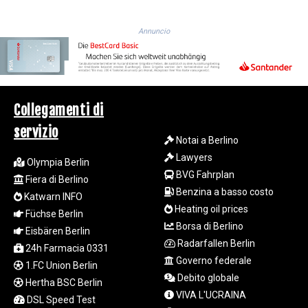
JOD 0.817025
JPY 182.571559
KES 149.066921
Annuncio
KGS 100.772506
KHR
4671.006893
KMF 492.049525
KRW
Collegamenti di
1640.978088
servizio
KWD 0.356833
Notai a Berlino
KYD 0.960096
Lawyers
Olympia Berlin
KZT 539.86659
BVG Fahrplan
Fiera di Berlino
LAK
Benzina a basso costo
Katwarn INFO
26045.837925
Heating oil prices
LBP
Füchse Berlin
Borsa di Berlino
103192.042878
Eisbären Berlin
LKR 386.984902
Radarfallen Berlin
24h Farmacia 0331
LRD 209.293797
Governo federale
1.FC Union Berlin
LSL 18.829049
Debito globale
Hertha BSC Berlin
LTL 3.402561
VIVA L'UCRAINA
DSL Speed Test
LVL 0.697039