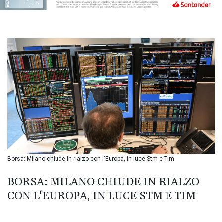
BND 1.477278
BOB 13.934392
BRL 5.903903
BSD 1.152055
BTN 109.639899
BWP 15.581348
BYN 3.410947
BYR
22585.863139
BZD 2.316988
CAD 1.614976
CDF 2604.28847
CHF 0.936438
CLF 0.026729
CLP
Borsa: Milano chiude in rialzo con l'Europa, in luce Stm e Tim
1055.405144
CNY 7.7772
BORSA: MILANO CHIUDE IN RIALZO
CNH 7.775921
CON L'EUROPA, IN LUCE STM E TIM
COP
3641.809104
CRC 524.040432