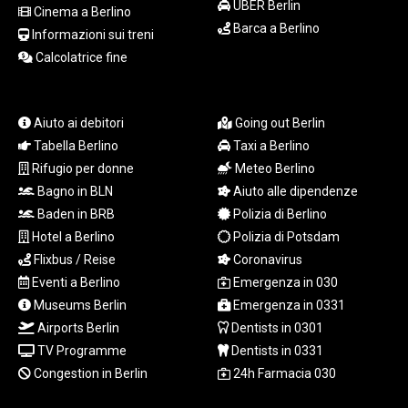
UBER Berlin
Cinema a Berlino
LYD 7.340541
Barca a Berlino
MAD 10.750759
Informazioni sui treni
MDL 20.045426
Calcolatrice fine
MGA
4953.209598
MKD 61.530604
Aiuto ai debitori
Going out Berlin
MMK
Tabella Berlino
Taxi a Berlino
2419.273024
Rifugio per donne
Meteo Berlino
MNT
Bagno in BLN
Aiuto alle dipendenze
4143.630364
Baden in BRB
Polizia di Berlino
MOP 9.308979
MRU 46.227284
Hotel a Berlino
Polizia di Potsdam
MUR 54.091068
Flixbus / Reise
Coronavirus
MVR 17.814877
Eventi a Berlino
Emergenza in 030
MWK
Museums Berlin
Emergenza in 0331
2000.462131
Airports Berlin
Dentists in 0301
MXN 19.827749
TV Programme
Dentists in 0331
MYR 4.717706
Congestion in Berlin
24h Farmacia 030
MZN 73.617371
NAD 18.828873