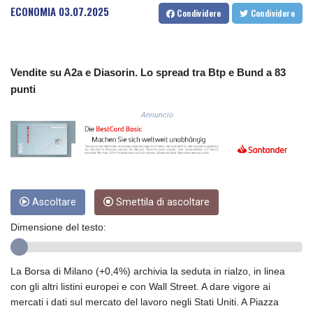
ECONOMIA
03.07.2025
CUC 1.15234
Condividere
Condividere
CUP 30.537009
CVE 110.797088
CZK 24.246042
Vendite su A2a e Diasorin. Lo spread tra Btp e Bund a 83
DJF 204.79359
punti
DKK 7.476071
DOP 67.179284
Annuncio
DZD 153.12335
EGP 57.264041
ERN 17.285099
ETB 185.946995
FJD 2.551799
FKP 0.85598
Ascoltare
Smettila di ascoltare
GBP 0.856476
Dimensione del testo:
GEL 3.013365
GGP 0.85598
GHS 13.522718
La Borsa di Milano (+0,4%) archivia la seduta in rialzo, in linea
GIP 0.85598
con gli altri listini europei e con Wall Street. A dare vigore ai
GMD 85.273513
mercati i dati sul mercato del lavoro negli Stati Uniti. A Piazza
GNF