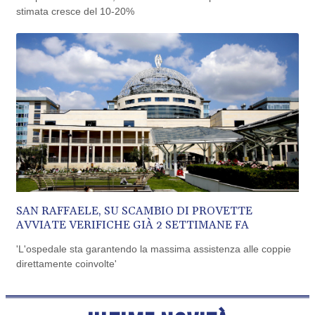
stimata cresce del 10-20%
CUC 1.156136
CUP 30.637594
CVE 110.26363
CZK 24.258158
DJF 205.267449
DKK 7.477932
DOP 67.289164
DZD 152.967099
EGP 57.293288
ERN 17.342035
ETB 186.049588
FJD 2.553384
FKP 0.8566
SAN RAFFAELE, SU SCAMBIO DI PROVETTE
GBP 0.856968
AVVIATE VERIFICHE GIÀ 2 SETTIMANE FA
GEL 3.017966
GGP 0.8566
'L'ospedale sta garantendo la massima assistenza alle coppie
GHS 13.526832
direttamente coinvolte'
GIP 0.8566
GMD 84.980421
GNF