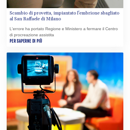
LYD 7.331909
MAD 10.743067
Scambio di provetta, impiantato l'embrione sbagliato
MDL 20.044751
al San Raffaele di Milano
MGA
L'errore ha portato Regione e Ministero a fermare il Centro
4918.938878
di procreazione assistita
MKD 61.524236
PER SAPERNE DI PIÙ
MMK
2427.596601
MNT 4159.0218
MOP 9.314584
MRU 46.338424
MUR 54.419742
MVR 17.862733
MWK
1998.775164
MXN 19.811945
MYR 4.728715
MZN 73.882892
NAD 18.726567
NGN