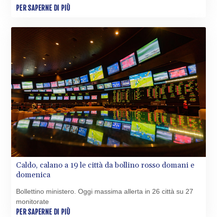
TZS
PER SAPERNE DI PIÙ
3051.762079
UAH 51.625959
UGX
4293.946644
USD 1.156136
UYU 46.399423
UZS
13785.828699
VES 873.763846
VND
30295.956222
VUV 138.059733
WST 3.160483
XAF 655.948849
Caldo, calano a 19 le città da bollino rosso domani e
XAG 0.018188
domenica
XAU 0.000266
XCD 3.124515
Bollettino ministero. Oggi massima allerta in 26 città su 27
XCG 2.077474
monitorate
XDR 0.81579
PER SAPERNE DI PIÙ