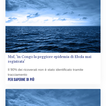
WST 3.160483
XAF 655.948849
XAG 0.018188
XAU 0.000266
XCD 3.124515
XCG 2.077474
XDR 0.81579
XOF 655.948849
XPF 119.331742
YER 275.626884
ZAR 18.667336
Msf, 'in Congo la peggiore epidemia di Ebola mai
ZMK
registrata'
10406.612213
ZMW 21.75673
Il 90% dei ricoverati non è stato identificato tramite
ZWL 372.275202
tracciamento
PER SAPERNE DI PIÙ