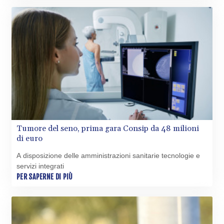
MWK
1998.775164
MXN 19.811945
MYR 4.728715
MZN 73.882892
NAD 18.726567
NGN
1577.963717
NIO 42.419473
NOK 10.99759
NPR 175.501819
NZD 1.961547
Tumore del seno, prima gara Consip da 48 milioni
OMR 0.442445
di euro
PAB 1.152686
PEN 3.903651
A disposizione delle amministrazioni sanitarie tecnologie e
servizi integrati
PGK 5.093937
PER SAPERNE DI PIÙ
PHP 70.183258
PKR 320.014324
PLN 4.299905
PYG
6853.914834