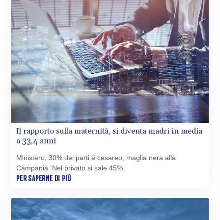
THB 38.210709
TJS 10.633568
TMT 4.058036
TND 3.386358
TRY 55.144784
TTD 7.812903
TWD 37.286072
TZS
3051.762079
UAH 51.625959
UGX
4293.946644
Il rapporto sulla maternità, si diventa madri in media
USD 1.156136
a 33,4 anni
UYU 46.399423
UZS
Ministero, 30% dei parti è cesareo, maglia nera alla
13785.828699
Campania. Nel privato si sale 45%
VES 873.763846
PER SAPERNE DI PIÙ
VND
30295.956222
VUV 138.059733