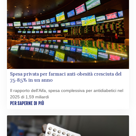
BAM 1.955776
BBD 2.321671
BDT 142.688227
BHD 0.434695
BIF 3451.157116
BMD 1.156136
BND 1.477082
BOB 13.69983
BRL 5.876989
BSD 1.152686
BTN 109.688637
Spesa privata per farmaci anti-obesità cresciuta del
75-85% in un anno
BWP 15.558807
BYN 3.432357
Il rapporto dell'Aifa, spesa complessiva per antidiabetici nel
BYR
2025 di 1,59 miliardi
22660.258427
PER SAPERNE DI PIÙ
BZD 2.318271
CAD 1.61333
CDF
2615.761404
CHF 0.934181