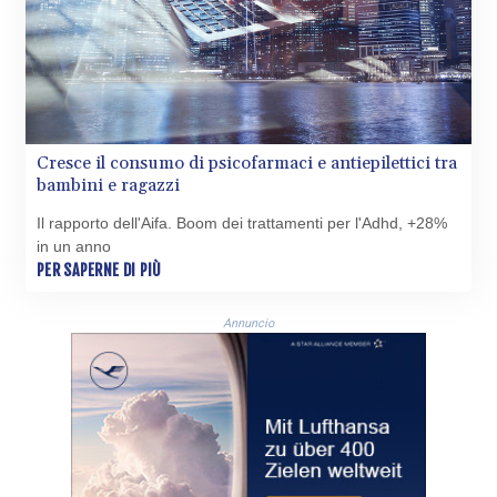
GBP 0.856968
GEL 3.017966
GGP 0.8566
GHS 13.526832
GIP 0.8566
GMD 84.980421
GNF
Cresce il consumo di psicofarmaci e antiepilettici tra
10123.874202
bambini e ragazzi
GTQ 8.794891
Il rapporto dell'Aifa. Boom dei trattamenti per l'Adhd, +28%
GYD 241.157003
in un anno
HKD 9.067746
PER SAPERNE DI PIÙ
HNL 30.895616
HRK 7.536622
HTG 150.718127
Annuncio
HUF 363.096405
IDR
20580.370421
ILS 3.468234
IMP 0.8566
INR 110.076256
IQD