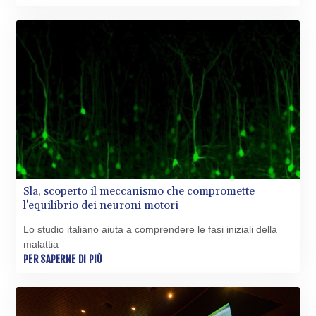
XOF 655.948849
XPF 119.331742
YER 275.626884
ZAR 18.667336
ZMK
10406.612213
ZMW 21.75673
ZWL 372.275202
AED 4.245913
AED 4.245913
AFN 76.887634
ALL 93.218842
Sla, scoperto il meccanismo che compromette
AMD
l'equilibrio dei neuroni motori
422.094755
AOA
Lo studio italiano aiuta a comprendere le fasi iniziali della
1060.176801
malattia
ARS
PER SAPERNE DI PIÙ
1724.882567
AUD 1.638747
AWG 2.082489
AZN 1.97002