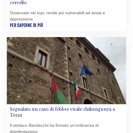
SAR 4.345489
cervello
SBD 9.325039
Osservate nei topi, rende più vulnerabili ad ansia e
SCR 16.705092
depressione
SDG 694.263698
PER SAPERNE DI PIÙ
SEK 10.961095
SGD 1.477661
SLE 28.445176
SOS 658.791814
SRD 43.778814
STD
23929.673396
STN 24.499696
SVC 10.085875
SZL 18.722767
THB 38.210709
TJS 10.633568
TMT 4.058036
Segnalato un caso di febbre virale chikungunya a
TND 3.386358
Terni
TRY 55.144784
TTD 7.812903
Il sindaco Bandecchi ha firmato un'ordinanza di
TWD 37.286072
disinfestazione