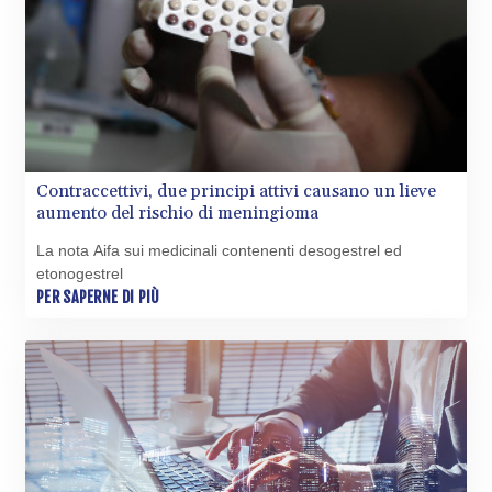
CLF 0.026836
CLP
1056.199727
CNY 7.801146
CNH 7.796152
COP 3633.55485
CRC 523.993489
CUC 1.156136
Contraccettivi, due principi attivi causano un lieve
CUP 30.637594
aumento del rischio di meningioma
CVE 110.26363
La nota Aifa sui medicinali contenenti desogestrel ed
CZK 24.258158
etonogestrel
DJF 205.267449
PER SAPERNE DI PIÙ
DKK 7.477932
DOP 67.289164
DZD 152.967099
EGP 57.293288
ERN 17.342035
ETB 186.049588
FJD 2.553384
FKP 0.8566