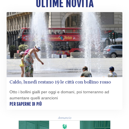
ULTIME NOVITÀ
10123.874202
GTQ 8.794891
GYD 241.157003
HKD 9.067746
HNL 30.895616
HRK 7.536622
HTG 150.718127
HUF 363.096405
IDR
20580.370421
ILS 3.468234
IMP 0.8566
INR 110.076256
Caldo, lunedì restano 19 le città con bollino rosso
IQD
1509.981237
Otto i bollini gialli per oggi e domani, poi torneranno ad
aumentare quelli arancioni
IRR
PER SAPERNE DI PIÙ
1590322.371805
ISK 142.598215
JEP 0.8566
Annuncio
JMD 183.057725