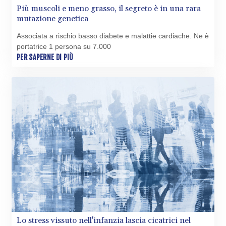
1577.963717
Più muscoli e meno grasso, il segreto è in una rara
NIO 42.419473
mutazione genetica
NOK 10.99759
Associata a rischio basso diabete e malattie cardiache. Ne è
NPR 175.501819
portatrice 1 persona su 7.000
NZD 1.961547
PER SAPERNE DI PIÙ
OMR 0.442445
PAB 1.152686
PEN 3.903651
PGK 5.093937
PHP 70.183258
PKR 320.014324
PLN 4.299905
PYG
6853.914834
QAR 4.213648
RON 5.244583
RSD 117.338542
RUB 94.679224
RWF
1694.978938
Lo stress vissuto nell'infanzia lascia cicatrici nel