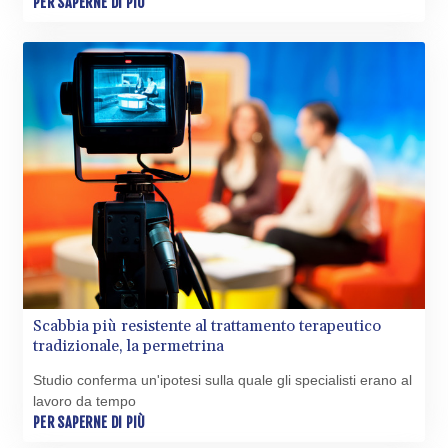
PER SAPERNE DI PIÙ
LBP
103223.017367
LKR 386.635196
LRD 208.057415
LSL 18.726567
LTL 3.413768
LVL 0.699335
LYD 7.331909
MAD 10.743067
MDL 20.044751
MGA
4918.938878
MKD 61.524236
MMK
2427.596601
Scabbia più resistente al trattamento terapeutico
MNT 4159.0218
tradizionale, la permetrina
MOP 9.314584
Studio conferma un'ipotesi sulla quale gli specialisti erano al
MRU 46.338424
lavoro da tempo
MUR 54.419742
PER SAPERNE DI PIÙ
MVR 17.862733