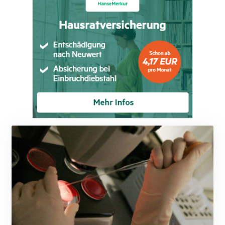
JOD 0.819746
JPY 182.445186
KES 149.158147
KGS 101.104505
KHR
4681.941823
KMF 492.514185
KRW
1627.712241
KWD 0.356853
KYD 0.960588
KZT 540.233287
LAK
26025.676609
LBP
103223.017367
LKR 386.635196
LRD 208.057415
LSL 18.726567
LTL 3.413768
LVL 0.699335