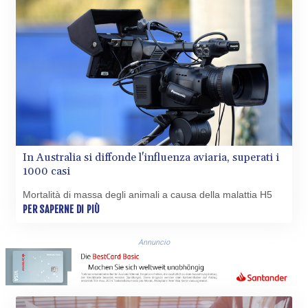
QAR 4.213648
RON 5.244583
RSD 117.338542
RUB 94.679224
RWF
1694.978938
SAR 4.345489
SBD 9.325039
SCR 16.705092
SDG 694.263698
In Australia si diffonde l'influenza aviaria, superati i
SEK 10.961095
1000 casi
SGD 1.477661
SLE 28.445176
Mortalità di massa degli animali a causa della malattia H5
SOS 658.791814
PER SAPERNE DI PIÙ
SRD 43.778814
STD
Annuncio
23929.673396
STN 24.499696
SVC 10.085875
SZL 18.722767