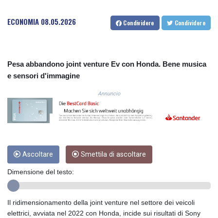
3648.558379
CRC 524.321776
ECONOMIA
08.05.2026
Condividere
Condividere
CUC 1.153523
CUP 30.568357
CVE 110.333668
CZK 24.263276
Pesa abbandono joint venture Ev con Honda. Bene musica
DJF 205.391597
e sensori d'immagine
DKK 7.475497
DOP 67.329861
Annuncio
DZD 153.461287
EGP 57.417408
ERN 17.302844
ETB 186.159691
FJD 2.553842
Ascoltare
Smettila di ascoltare
FKP 0.857346
GBP 0.857708
Dimensione del testo:
GEL 3.016476
GGP 0.857346
GHS 13.535365
Il ridimensionamento della joint venture nel settore dei veicoli
GIP 0.857346
elettrici, avviata nel 2022 con Honda, incide sui risultati di Sony