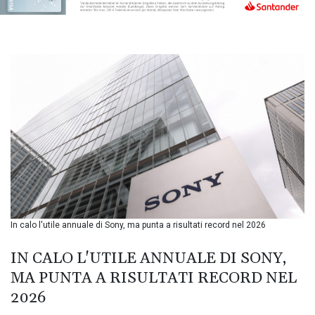
BMD 1.153523
BND 1.477975
BOB 13.708472
BRL 5.882279
BSD 1.153383
BTN 109.752598
BWP 15.568217
BYN 3.434433
BYR
22609.049164
BZD 2.319643
CAD 1.616126
CDF
2606.961815
CHF 0.934567
In calo l'utile annuale di Sony, ma punta a risultati record nel 2026
CLF 0.026734
CLP
IN CALO L'UTILE ANNUALE DI SONY,
1055.612189
MA PUNTA A RISULTATI RECORD NEL
CNY 7.785184
2026
CNH 7.782807
COP