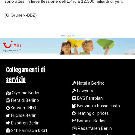
JMD 183.168441
sono attesi in lieve flessione dell'1,4% a 12.300 miliardi di yen.
JOD 0.817863
JPY 182.641857
(G.Gruner--BBZ)
KES 149.279328
KGS 100.875887
KHR
Annuncio
4684.773512
KMF 492.554315
KRW 1633.35962
KWD 0.3563
KYD 0.961169
Collegamenti di
KZT 540.560026
servizio
LAK
Notai a Berlino
26041.078389
Lawyers
Olympia Berlin
LBP
BVG Fahrplan
103284.103894
Fiera di Berlino
Benzina a basso costo
LKR 386.869037
Katwarn INFO
LRD 208.186862
Heating oil prices
Füchse Berlin
LSL 18.737893
Borsa di Berlino
Eisbären Berlin
LTL 3.406053
Radarfallen Berlin
24h Farmacia 0331
LVL 0.697755