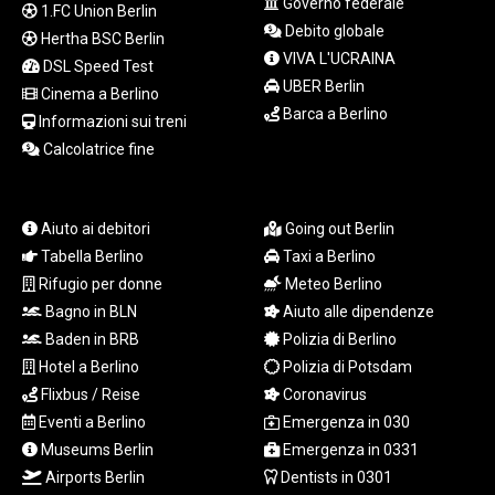
Governo federale
1.FC Union Berlin
LYD 7.336566
Debito globale
Hertha BSC Berlin
MAD 10.74989
VIVA L'UCRAINA
MDL 20.056874
DSL Speed Test
UBER Berlin
MGA
Cinema a Berlino
Barca a Berlino
4921.849865
Informazioni sui treni
MKD 61.568318
Calcolatrice fine
MMK
2421.882171
MNT
Aiuto ai debitori
Going out Berlin
4148.114639
Tabella Berlino
Taxi a Berlino
MOP 9.32038
Rifugio per donne
Meteo Berlino
MRU 46.367858
MUR 54.296451
Bagno in BLN
Aiuto alle dipendenze
MVR 17.833845
Baden in BRB
Polizia di Berlino
MWK
Hotel a Berlino
Polizia di Potsdam
1999.984044
Flixbus / Reise
Coronavirus
MXN 19.787625
Eventi a Berlino
Emergenza in 030
MYR 4.718133
Museums Berlin
Emergenza in 0331
MZN 73.706953
Airports Berlin
Dentists in 0301
NAD 18.737893