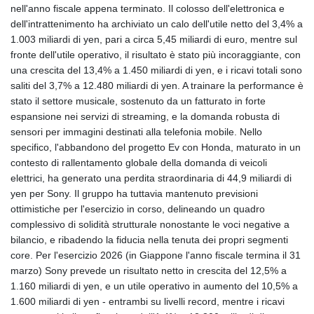
GMD 85.360325
nell'anno fiscale appena terminato. Il colosso dell'elettronica e
GNF
dell'intrattenimento ha archiviato un calo dell'utile netto del 3,4% a
10130.304785
1.003 miliardi di yen, pari a circa 5,45 miliardi di euro, mentre sul
GTQ 8.80021
fronte dell'utile operativo, il risultato è stato più incoraggiante, con
GYD 241.302858
una crescita del 13,4% a 1.450 miliardi di yen, e i ricavi totali sono
HKD 9.049284
saliti del 3,7% a 12.480 miliardi di yen. A trainare la performance è
HNL 30.914302
stato il settore musicale, sostenuto da un fatturato in forte
HRK 7.536546
espansione nei servizi di streaming, e la domanda robusta di
HTG 150.809283
sensori per immagini destinati alla telefonia mobile. Nello
HUF 364.573259
specifico, l'abbandono del progetto Ev con Honda, maturato in un
IDR
contesto di rallentamento globale della domanda di veicoli
20594.998152
elettrici, ha generato una perdita straordinaria di 44,9 miliardi di
ILS 3.463666
yen per Sony. Il gruppo ha tuttavia mantenuto previsioni
IMP 0.857346
ottimistiche per l'esercizio in corso, delineando un quadro
INR 109.83378
complessivo di solidità strutturale nonostante le voci negative a
IQD 1510.89449
bilancio, e ribadendo la fiducia nella tenuta dei propri segmenti
IRR
core. Per l'esercizio 2026 (in Giappone l'anno fiscale termina il 31
1585920.982023
marzo) Sony prevede un risultato netto in crescita del 12,5% a
ISK 142.572116
1.160 miliardi di yen, e un utile operativo in aumento del 10,5% a
JEP 0.857346
1.600 miliardi di yen - entrambi su livelli record, mentre i ricavi