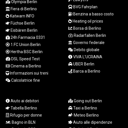
Olympia Berlin
LSL 18.780552
BVG Fahrplan
Fiera di Berlino
LTL 3.413808
Benzina a basso costo
Katwarn INFO
LVL 0.699343
Heating oil prices
Füchse Berlin
LYD 7.358934
Borsa di Berlino
MAD 10.774363
Eisbären Berlin
Radarfallen Berlin
MDL 20.102535
24h Farmacia 0331
MGA
Governo federale
1.FC Union Berlin
4933.054837
Debito globale
Hertha BSC Berlin
MKD 61.708483
VIVA L'UCRAINA
DSL Speed Test
MMK
UBER Berlin
Cinema a Berlino
2427.395773
Barca a Berlino
Informazioni sui treni
MNT
4157.558143
Calcolatrice fine
MOP 9.341598
MRU 46.473418
MUR 54.420371
Aiuto ai debitori
Going out Berlin
MVR 17.874501
Tabella Berlino
Taxi a Berlino
MWK
Rifugio per donne
Meteo Berlino
2004.537163
Bagno in BLN
Aiuto alle dipendenze
MXN 19.809677