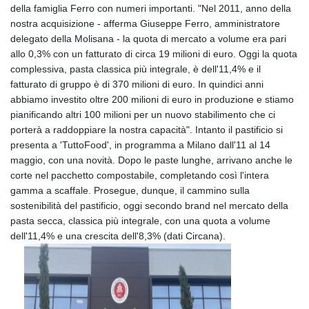
GIP 0.859298
della famiglia Ferro con numeri importanti. "Nel 2011, anno della
GMD 84.981404
nostra acquisizione - afferma Giuseppe Ferro, amministratore
GNF
delegato della Molisana - la quota di mercato a volume era pari
10145.207892
allo 0,3% con un fatturato di circa 19 milioni di euro. Oggi la quota
GTQ 8.820244
complessiva, pasta classica più integrale, è dell'11,4% e il
GYD 241.852202
fatturato di gruppo è di 370 milioni di euro. In quindici anni
HKD 9.070596
abbiamo investito oltre 200 milioni di euro in produzione e stiamo
HNL 30.984681
pianificando altri 100 milioni per un nuovo stabilimento che ci
HRK 7.533703
porterà a raddoppiare la nostra capacità". Intanto il pastificio si
HTG 151.152612
presenta a 'TuttoFood', in programma a Milano dall'11 al 14
HUF 363.337748
maggio, con una novità. Dopo le paste lunghe, arrivano anche le
IDR
corte nel pacchetto compostabile, completando così l'intera
20582.920659
gamma a scaffale. Prosegue, dunque, il cammino sulla
ILS 3.468274
sostenibilità del pastificio, oggi secondo brand nel mercato della
IMP 0.859298
pasta secca, classica più integrale, con una quota a volume
INR 110.065674
dell'11,4% e una crescita dell'8,3% (dati Circana).
IQD
1514.334158
IRR
1590340.758301