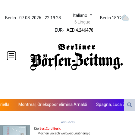
Italiano
ZWL 372.279507
Berlin - 07.08. 2026 - 22:19:28
Berlin 18°C
6 Lingue
AED 4.246478
EUR
-
AED 4.246478
AFN 76.888523
ALL 93.48757
AMD
423.347546
AOA
1061.345207
ARS
1733.058686
AUD 1.635994
AWG 2.082513
AZN 1.970043
Montreal, Griekspoor elimina Arnaldi
Spagna, Luca Zidane lasci
BAM 1.961414
BBD 2.328364
Annuncio
BDT 143.103908
BHD 0.435989