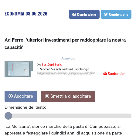
COP
3648.921861
ECONOMIA
08.05.2026
Condividere
Condividere
CRC 525.515435
CUC 1.156149
CUP 30.637949
CVE 110.647961
Ad Ferro, 'ulteriori investimenti per raddoppiare la nostra
CZK 24.266354
capacità'
DJF 205.471255
DKK 7.476127
Annuncio
DOP 67.346134
DZD 153.688915
EGP 57.556612
ERN 17.342235
ETB 186.583498
Ascoltare
Smettila di ascoltare
FJD 2.553413
FKP 0.859298
Dimensione del testo:
GBP 0.856793
GEL 3.023376
GGP 0.859298
'La Molisana', storico marchio della pasta di Campobasso, si
GHS 13.596763
appresta a festeggiare i quindici anni di acquisizione da parte