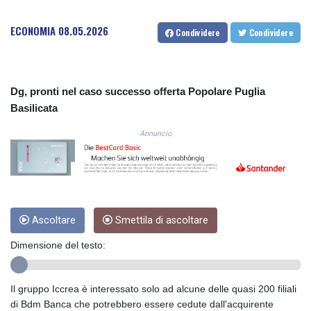
COP
3654.814015
ECONOMIA
08.05.2026
Condividere
Condividere
CRC 525.224073
CUC 1.155508
CUP 30.620962
CVE 110.52354
Dg, pronti nel caso successo offerta Popolare Puglia
CZK 24.260063
Basilicata
DJF 205.745052
DKK 7.475778
Annuncio
DOP 67.445728
DZD 153.610645
EGP 57.528581
ERN 17.33262
ETB 186.48005
Ascoltare
Smettila di ascoltare
FJD 2.554253
FKP 0.858821
Dimensione del testo:
GBP 0.856712
GEL 3.021621
GGP 0.858821
Il gruppo Iccrea è interessato solo ad alcune delle quasi 200 filiali
GHS 13.558658
di Bdm Banca che potrebbero essere cedute dall'acquirente