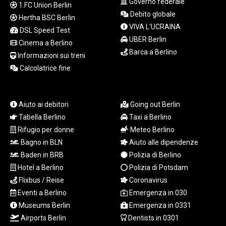
Governo federale
1.FC Union Berlin
LSL 18.770139
Debito globale
Hertha BSC Berlin
LTL 3.411914
VIVA L'UCRAINA
LVL 0.698955
DSL Speed Test
UBER Berlin
LYD 7.349191
Cinema a Berlino
Barca a Berlino
MAD 10.76839
Informazioni sui treni
MDL 20.09139
Calcolatrice fine
MGA
4930.319798
MKD 61.67427
Aiuto ai debitori
Going out Berlin
MMK
Tabella Berlino
Taxi a Berlino
2426.049949
Rifugio per donne
Meteo Berlino
MNT
4155.253063
Bagno in BLN
Aiuto alle dipendenze
MOP 9.336419
Baden in BRB
Polizia di Berlino
MRU 46.447652
Hotel a Berlino
Polizia di Potsdam
MUR 54.38913
Flixbus / Reise
Coronavirus
MVR 17.86473
Eventi a Berlino
Emergenza in 030
MWK
Museums Berlin
Emergenza in 0331
2003.425785
Airports Berlin
Dentists in 0301
MXN 19.809879