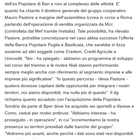
GIP 0.858821
dell'ex Popolare di Bari e non al complesso delle attività. E'
GMD 85.507793
quanto ha chiarito il direttore generale del gruppo cooperativo
GNF
Mauro Pastore a margine dell'assemblea Iccrea in corso a Roma
10147.737864
parlando dell'operazione di vendita organizzata da Mcc
GTQ 8.815354
(controllata dal Mef tramite Invitalia). Tale possibilità, ha rilevato
GYD 241.718112
Pastore, potrebbe concretizzarsi nel caso abbia successo l'offerta
HKD 9.065451
della Banca Popolare Puglia e Basilicata, che sarebbe in lizza
HNL 30.967502
assieme ad altri soggetti come Credem, Credit Agricole e
HRK 7.535417
Unicredit. "Noi - ha spiegato - abbiamo un programma di sviluppo
HTG 151.068808
nel corso del triennio e le nostre filiali stanno performando
HUF 362.95604
sempre meglio anche con riferimento al segmento imprese e alle
IDR
imprese più significative". "In questo percorso - rileva Pastore -
20561.109276
qualora dovesse capitare delle opportunità per integrare i nostri
ILS 3.46635
territori, noi siamo disponibili, ma nulla più di questo". Il dg
IMP 0.858821
richiama quanto accaduto con l'acquisizione della Popolare
INR 109.970331
Sondrio da parte di Bper dove ha acquisito sei sportelli a Varese e
IQD
Como, ceduti per motivi antitrust. "Abbiamo interese - ha
1513.494564
proseguito - in operazioni", in cui "incrementiamo la nostra
IRR
presenza su territori presidiati dalle banche del gruppo".
1588650.168343
"Vedremo più avanti, anche perchè i dati sono stati resi disponibili