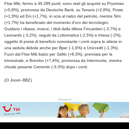
GIP 0.855822
Ftse Mib, fermo a 49.289 punti, sono stati gli acquisti su Prysmian
GMD 85.257004
(+5,8%), promossa da Deutsche Bank, su Tenaris (+2,8%), Poste
GNF
(+1,9%) ed Eni (+1,7%), in scia al rialzo del petrolio, mentre Stm
10136.986094
(+1,7%) ha beneficiato del momento d'oro dei tecnologici.
GTQ 8.807392
Guidano i ribassi, invece, i titoli della difesa Fincantieri (-3,7%) e
GYD 241.487115
Leonardo (-3,2%), seguiti da Lottomatica (-2,5%) e Intesa (-2%),
HKD 9.038495
oggetto di prese di beneficio nonostante i conti sopra le attese in
HNL 30.937889
una seduta debole anche per Bper (-1,6%) e Unicredit (-1,3%).
HRK 7.53374
Fuori dal Ftse Mib balzo per Safilo (+8,3%), premiata per la
HTG 150.917301
trimestrale, e Brembo (+7,4%), promossa da Intermonte, mentre
HUF 365.417829
chiude pesante Cementir (-9,3%) dopo i conti.
IDR
20663.399096
(O.Joost--BBZ)
ILS 3.465254
IMP 0.855822
INR 109.88556
Annuncio
IQD
1512.132406
IRR
1584001.909458