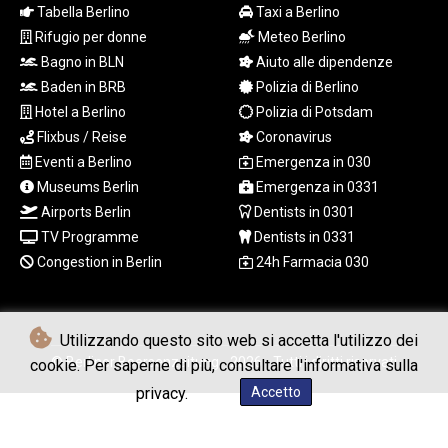
Tabella Berlino
Taxi a Berlino
LSL 18.827475
Rifugio per donne
Meteo Berlino
LTL 3.401932
LVL 0.69691
Bagno in BLN
Aiuto alle dipendenze
LYD 7.358163
Baden in BRB
Polizia di Berlino
MAD 10.769655
Hotel a Berlino
Polizia di Potsdam
MDL 20.084174
Flixbus / Reise
Coronavirus
MGA
Eventi a Berlino
Emergenza in 030
4962.784289
Museums Berlin
Emergenza in 0331
MKD 61.534725
Airports Berlin
Dentists in 0301
MMK
2418.826093
TV Programme
Dentists in 0331
MNT
Congestion in Berlin
24h Farmacia 030
4142.864879
MOP 9.326933
MRU 46.275313
Utilizzando questo sito web si accetta l'utilizzo dei
MUR 54.081038
© Berliner Boersenzeitung - 2026 - Tutti i diritti riservati
cookie. Per saperne di più, consultare l'informativa sulla
MVR 17.811217
MWK
privacy.
Accetto
2001.516308
MXN 19.820025