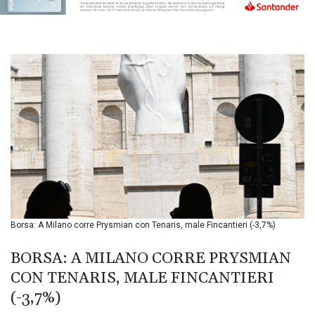
BIF 3449.795471
BMD 1.152127
BND 1.48007
BOB 13.961146
BRL 5.903154
BSD 1.154282
BTN 109.850883
BWP 15.611467
BYN 3.41754
BYR
22581.690677
BZD 2.321467
CAD 1.615317
CDF
2603.806986
Borsa: A Milano corre Prysmian con Tenaris, male Fincantieri (-3,7%)
CHF 0.936264
CLF 0.026724
BORSA: A MILANO CORRE PRYSMIAN
CLP
CON TENARIS, MALE FINCANTIERI
1055.210169
(-3,7%)
CNY 7.775763
CNH 7.773194