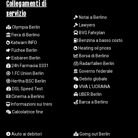
ISK 142.401223
Collegamenti di
JEP 0.855822
servizio
JMD 182.968915
Notai a Berlino
JOD 0.81682
Lawyers
Olympia Berlin
JPY 182.476764
BVG Fahrplan
KES 149.050765
Fiera di Berlino
Benzina a basso costo
KGS 100.753239
Katwarn INFO
KHR
Heating oil prices
Füchse Berlin
4682.906821
Borsa di Berlino
Eisbären Berlin
KMF 491.958449
Radarfallen Berlin
24h Farmacia 0331
KRW
Governo federale
1.FC Union Berlin
1636.527559
Debito globale
Hertha BSC Berlin
KWD 0.356756
VIVA L'UCRAINA
KYD 0.961952
DSL Speed Test
UBER Berlin
KZT 540.905481
Cinema a Berlino
Barca a Berlino
LAK
Informazioni sui treni
26081.121706
Calcolatrice fine
LBP
103366.035355
LKR 387.731275
Aiuto ai debitori
Going out Berlin
LRD 208.352023