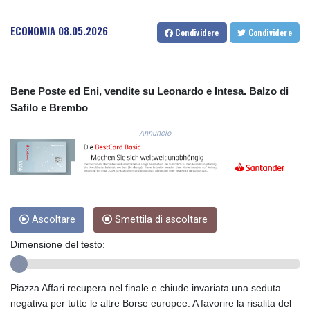
COP
3641.136324
ECONOMIA
08.05.2026
Condividere
Condividere
CRC 525.082981
CUC 1.152127
CUP 30.531367
CVE 110.279556
Bene Poste ed Eni, vendite su Leonardo e Intesa. Balzo di
CZK 24.248834
Safilo e Brembo
DJF 205.552484
DKK 7.475686
Annuncio
DOP 67.260629
DZD 153.094981
EGP 57.25311
ERN 17.281906
ETB 186.307243
Ascoltare
Smettila di ascoltare
FJD 2.552999
FKP 0.855822
Dimensione del testo:
GBP 0.856474
GEL 3.01278
GGP 0.855822
Piazza Affari recupera nel finale e chiude invariata una seduta
GHS 13.567791
negativa per tutte le altre Borse europee. A favorire la risalita del