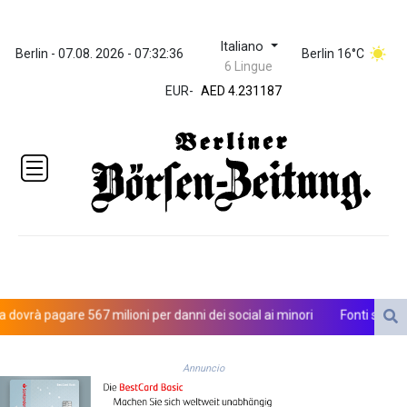
Italiano
ZWL 370.984448
Berlin - 07.08. 2026 - 07:32:36
Berlin 16°C
6 Lingue
AED 4.231187
EUR
-
AED 4.231187
AFN 75.465623
ALL 93.264739
AMD
422.166717
AOA
1057.65216
ARS
1727.905463
AUD 1.640039
AWG 2.073829
AZN 1.963683
rà pagare 567 milioni per danni dei social ai minori
Fonti saudite, '
BAM 1.956109
BBD 2.324867
Annuncio
BDT 142.88258
BHD 0.435269