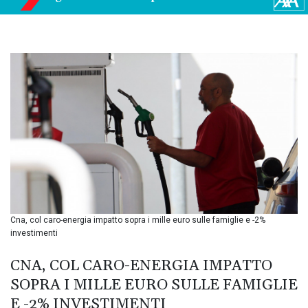
BIF 3449.11485
BMD 1.154295
BND 1.479784
BOB 13.958027
BRL 5.910221
BSD 1.15401
BTN 109.825872
BWP 15.607777
BYN 3.416732
BYR
22624.173581
BZD 2.320918
CAD 1.615637
CDF
2609.859744
Cna, col caro-energia impatto sopra i mille euro sulle famiglie e -2%
CHF 0.93435
investimenti
CLF 0.02672
CLP
CNA, COL CARO-ENERGIA IMPATTO
1055.048443
SOPRA I MILLE EURO SULLE FAMIGLIE
CNY 7.791054
E -2% INVESTIMENTI
CNH 7.789111