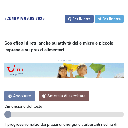
COP
3672.942237
ECONOMIA
09.05.2026
CRC 524.929317
Condividere
Condividere
CUC 1.154295
CUP 30.588806
CVE 110.25684
CZK 24.205269
Sos effetti diretti anche su attività delle micro e piccole
DJF 205.50301
imprese e su prezzi alimentari
DKK 7.475304
Annuncio
DOP 67.244732
DZD 153.502688
EGP 57.471515
ERN 17.314419
ETB 186.262401
FJD 2.553819
Ascoltare
Smettila di ascoltare
FKP 0.857432
GBP 0.857122
Dimensione del testo:
GEL 3.018477
GGP 0.857432
Il progressivo rialzo dei prezzi di energia e carburanti rischia di
GHS 13.565055