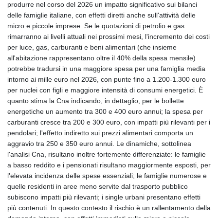
produrre nel corso del 2026 un impatto significativo sui bilanci
GIP 0.857432
delle famiglie italiane, con effetti diretti anche sull'attività delle
GMD 84.842311
micro e piccole imprese. Se le quotazioni di petrolio e gas
GNF
rimarranno ai livelli attuali nei prossimi mesi, l'incremento dei costi
10135.249888
per luce, gas, carburanti e beni alimentari (che insieme
GTQ 8.805348
all'abitazione rappresentano oltre il 40% della spesa mensile)
GYD 241.43004
potrebbe tradursi in una maggiore spesa per una famiglia media
HKD 9.054939
intorno ai mille euro nel 2026, con punte fino a 1.200-1.300 euro
HNL 30.930577
per nuclei con figli e maggiore intensità di consumi energetici. È
HRK 7.534661
quanto stima la Cna indicando, in dettaglio, per le bollette
HTG 150.888179
energetiche un aumento tra 300 e 400 euro annui; la spesa per
HUF 363.741084
carburanti cresce tra 200 e 300 euro, con impatti più rilevanti per i
IDR
pendolari; l'effetto indiretto sui prezzi alimentari comporta un
20659.564222
aggravio tra 250 e 350 euro annui. Le dinamiche, sottolinea
ILS 3.476689
l'analisi Cna, risultano inoltre fortemente differenziate: le famiglie
IMP 0.857432
a basso reddito e i pensionati risultano maggiormente esposti, per
INR 109.925261
l'elevata incidenza delle spese essenziali; le famiglie numerose e
IQD
quelle residenti in aree meno servite dal trasporto pubblico
1511.781564
subiscono impatti più rilevanti; i single urbani presentano effetti
IRR
più contenuti. In questo contesto il rischio è un rallentamento della
1586924.175584