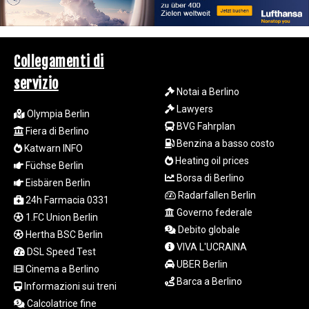
LSL 18.823107
LTL 3.408332
LVL 0.698221
LYD 7.356456
Collegamenti di
MAD 10.767203
servizio
MDL 20.079427
Notai a Berlino
MGA
Lawyers
Olympia Berlin
4961.611298
BVG Fahrplan
Fiera di Berlino
MKD 61.52518
Benzina a basso costo
MMK
Katwarn INFO
Heating oil prices
2423.376627
Füchse Berlin
MNT
Borsa di Berlino
Eisbären Berlin
4150.658845
Radarfallen Berlin
24h Farmacia 0331
MOP 9.324769
Governo federale
1.FC Union Berlin
MRU 46.264576
Debito globale
Hertha BSC Berlin
MUR 54.182173
VIVA L'UCRAINA
DSL Speed Test
MVR 17.833786
UBER Berlin
MWK
Cinema a Berlino
Barca a Berlino
2001.034568
Informazioni sui treni
MXN 19.905129
Calcolatrice fine