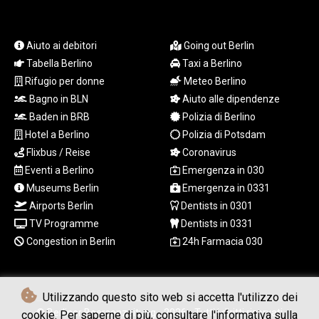
MYR 4.720486
MZN 73.770814
NAD 18.823025
Aiuto ai debitori
Going out Berlin
NGN 1573.04937
Tabella Berlino
Taxi a Berlino
NIO 42.466857
Rifugio per donne
Meteo Berlino
NOK 11.000254
Bagno in BLN
Aiuto alle dipendenze
NPR 175.719473
NZD 1.961533
Baden in BRB
Polizia di Berlino
OMR 0.443831
Hotel a Berlino
Polizia di Potsdam
PAB 1.154005
Flixbus / Reise
Coronavirus
PEN 3.900811
Eventi a Berlino
Emergenza in 030
PGK 5.098623
Museums Berlin
Emergenza in 0331
PHP 70.147602
Airports Berlin
Dentists in 0301
PKR 320.383288
TV Programme
Dentists in 0331
PLN 4.298905
PYG
Congestion in Berlin
24h Farmacia 030
6864.462226
QAR 4.218488
RON 5.254356
Utilizzando questo sito web si accetta l'utilizzo dei
RSD 117.323662
© Berliner Boersenzeitung - 2026 - Tutti i diritti riservati
cookie. Per saperne di più, consultare l'informativa sulla