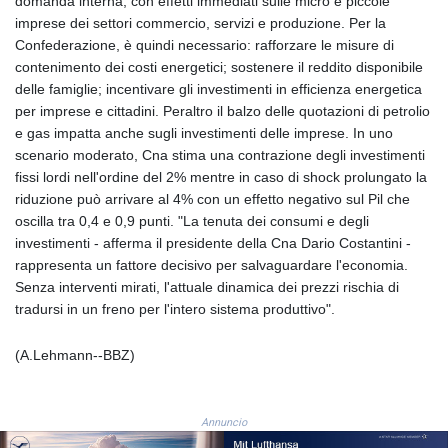
domanda interna, con effetti immediati sulle micro e piccole
ISK 141.990031
imprese dei settori commercio, servizi e produzione. Per la
JEP 0.857432
Confederazione, è quindi necessario: rafforzare le misure di
JMD 182.926462
contenimento dei costi energetici; sostenere il reddito disponibile
JOD 0.818416
delle famiglie; incentivare gli investimenti in efficienza energetica
JPY 182.177709
per imprese e cittadini. Peraltro il balzo delle quotazioni di petrolio
KES 149.308045
e gas impatta anche sugli investimenti delle imprese. In uno
KGS 100.942743
scenario moderato, Cna stima una contrazione degli investimenti
KHR
fissi lordi nell'ordine del 2% mentre in caso di shock prolungato la
4682.633154
riduzione può arrivare al 4% con un effetto negativo sul Pil che
KMF 492.883829
oscilla tra 0,4 e 0,9 punti. "La tenuta dei consumi e degli
KRW
investimenti - afferma il presidente della Cna Dario Costantini -
1642.584342
rappresenta un fattore decisivo per salvaguardare l'economia.
KWD 0.356596
Senza interventi mirati, l'attuale dinamica dei prezzi rischia di
KYD 0.961725
tradursi in un freno per l'intero sistema produttivo".
KZT 540.782319
LAK
26074.844302
(A.Lehmann--BBZ)
LBP
103342.499248
LKR 387.641311
Annuncio
LRD 208.303681